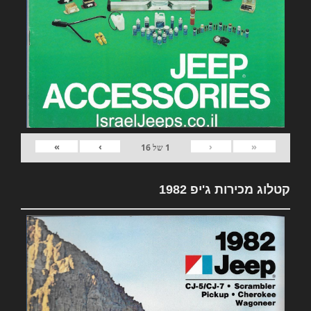
»
›
‹
«
1
של
16
קטלוג מכירות ג'יפ 1982