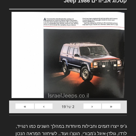
קטלוג אביזרים Jeep 1986
»
›
‹
«
2
של
19
ג'יפ ייצרו דגמים וחבילות מיוחדות במהלך השנים כמו רנגייד,
לרדו, גולדן-איגל ג'מבורי, הונצ'ו ועוד.. לשיחזור המראה הנכון