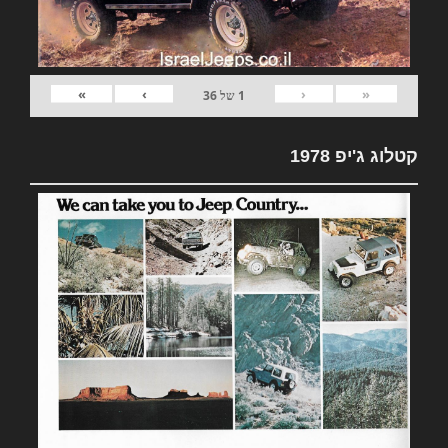
»
›
‹
«
1
של
36
קטלוג ג'יפ 1978