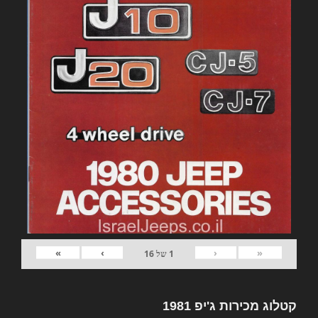
»
›
‹
«
1
של
16
קטלוג מכירות ג'יפ 1981