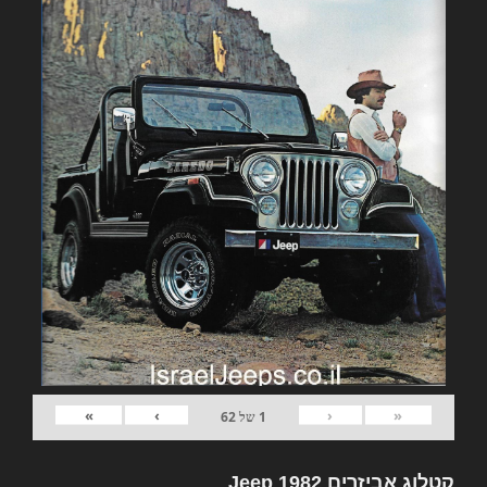
»
›
‹
«
1
של
62
קטלוג אביזרים 1982 Jeep