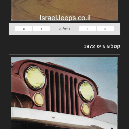
»
›
‹
«
1
של
20
קטלוג ג'יפ 1972