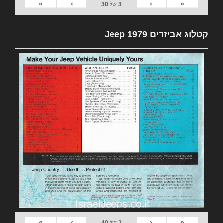
»
›
‹
«
3
של
30
קטלוג אביזרים 1979 Jeep
»
›
‹
«
2
של
40