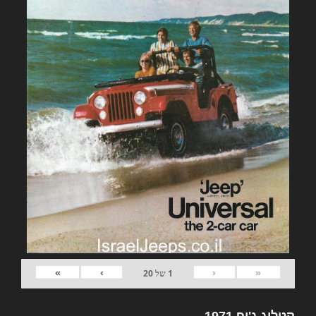
»
›
‹
«
1
של
20