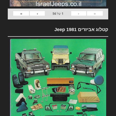
»
›
‹
«
1
של
56
קטלוג אביזרים 1981 Jeep