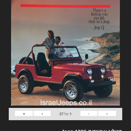
»
›
‹
«
1
של
27