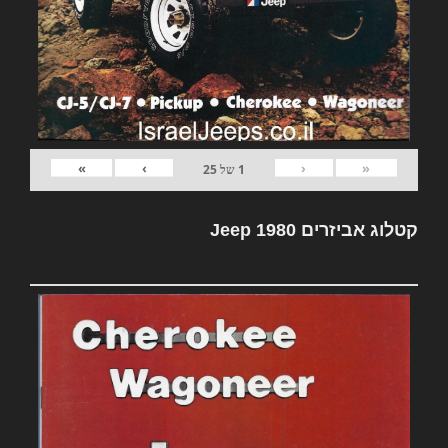
»
›
‹
«
1
של
25
קטלוג אביזרים Jeep 1980