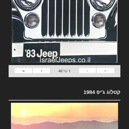
»
›
‹
«
1
של
40
קטלוג ג'יפ 1984