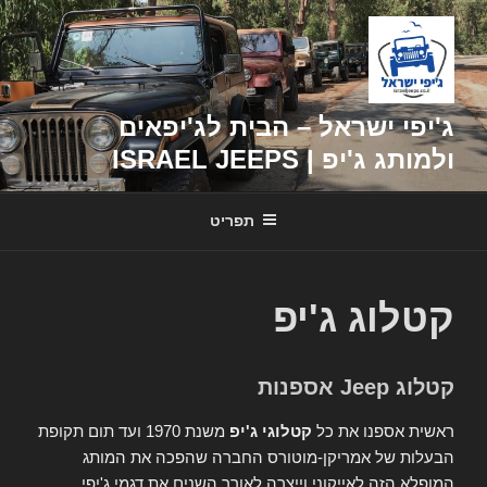
דילוג
לתוכן
ג'יפי ישראל – הבית לג'יפאים
ולמותג ג'יפ | ISRAEL JEEPS
תפריט
קטלוג ג'יפ
קטלוג Jeep אספנות
ראשית אספנו את כל
קטלוגי ג'יפ
משנת 1970 ועד תום תקופת
הבעלות של אמריקן-מוטורס החברה שהפכה את המותג
המופלא הזה לאייקוני וייצרה לאורך השנים את דגמי ג'יפי