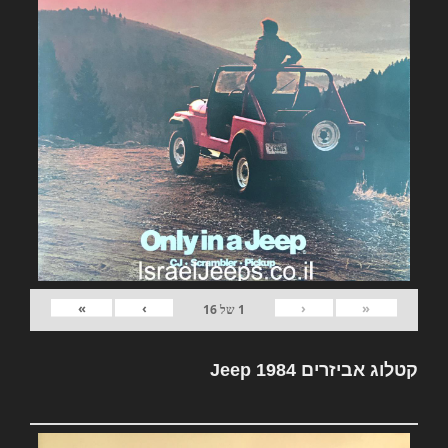
»
›
‹
«
1
של
16
קטלוג אביזרים Jeep 1984