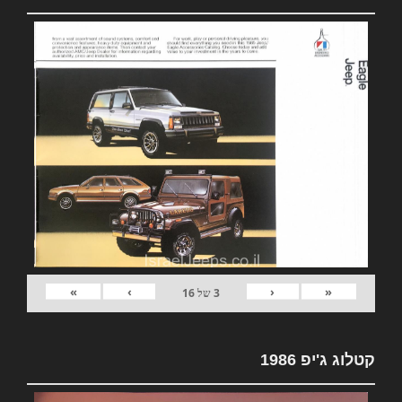
»
›
‹
«
3
של
16
קטלוג ג'יפ 1986