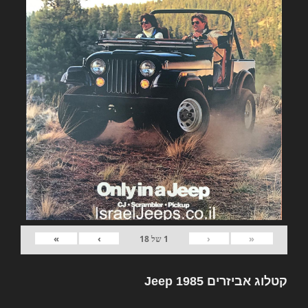
»
›
‹
«
1
של
18
קטלוג אביזרים Jeep 1985