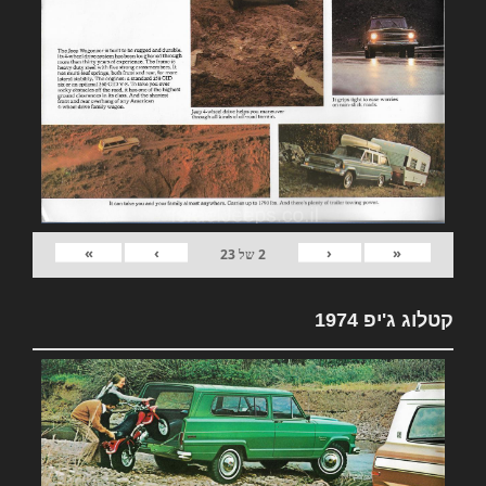
»
›
‹
«
2
של
23
קטלוג ג'יפ 1974