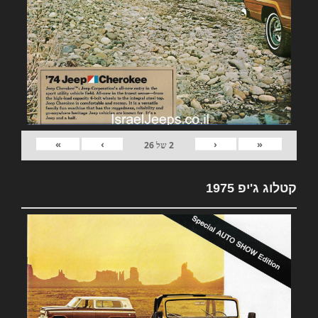
»
›
‹
«
2
של
26
קטלוג ג'יפ 1975