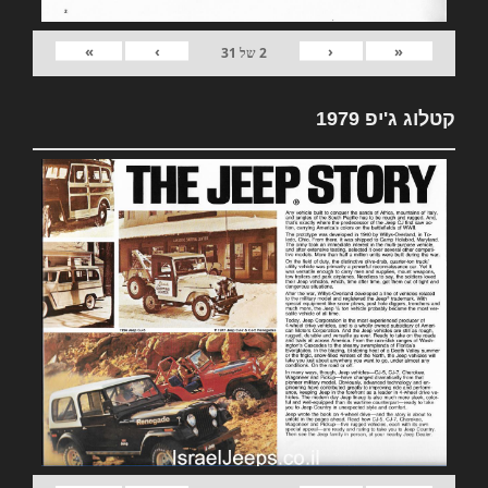
»
›
‹
«
2
של
31
קטלוג ג'יפ 1979