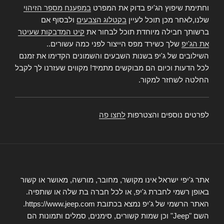
וחתימת שיפוץ הג'יפ בדוק את המפרט
במפענח מספר הזיהוי
שלנו,לאחר מכן תוכל לעיין
בקטלוג הצבעים
ולבסוף אם
ברשותך חבילה מיוחדת תוכל לבחור את
קיט המדבקות שעיטר
את הג'יפ
שלך כשירד מפס הייצור לפני כמה עשורים..
השילובים של ג'יפ בשנות השבעים והשמונים הקדימו את זמנם
לכל הדעות וכיום הם מבוקשים מתמיד! מקווים שעזרנו לך לקבל
החלטה לשחזר למקור.
לפרטים נוספים והצטרפות
לחצו פה
אתר ג'יפי ישראל אינו מקושר, מחובר, מורשה, מאושר או קשור
באופן רשמי לחברת ג'יפ, או לכל חברה בת שלה או שותפיה.
האתר הרשמי של ג'יפ נמצא בכתובת https://www.jeep.com.
השם "Jeep" וכן שמות קשורים, סימנים, סמלים ותמונות הם