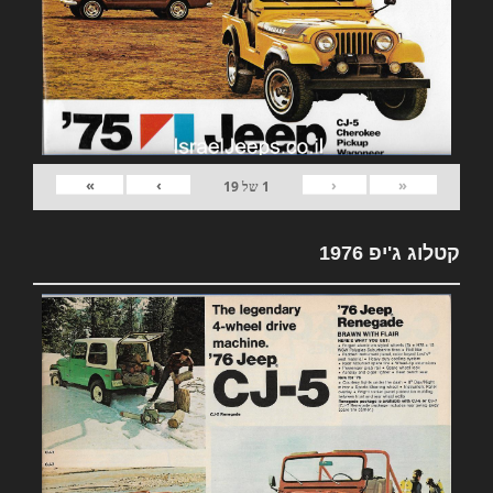
»
›
‹
«
1
של
19
קטלוג ג'יפ 1976