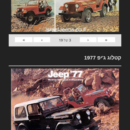
»
›
‹
«
3
של
19
קטלוג ג'יפ 1977