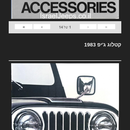
»
›
‹
«
1
של
14
קטלוג ג'יפ 1983