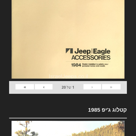
»
›
‹
«
1
של
20
קטלוג ג'יפ 1985