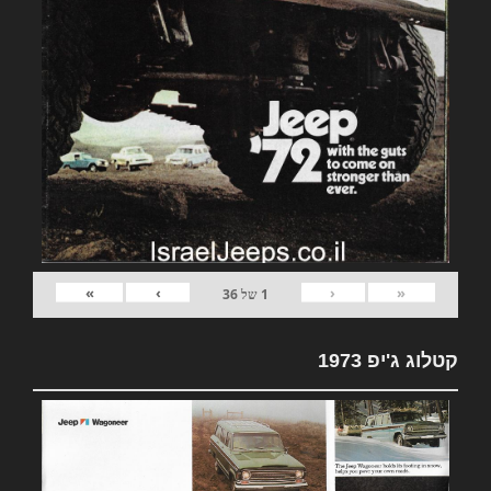
»
›
‹
«
1
של
36
קטלוג ג'יפ 1973