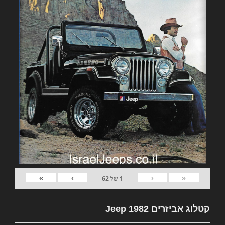
»
›
‹
«
1
של
62
קטלוג אביזרים 1982 Jeep