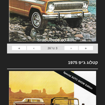
»
›
‹
«
3
של
26
קטלוג ג'יפ 1975