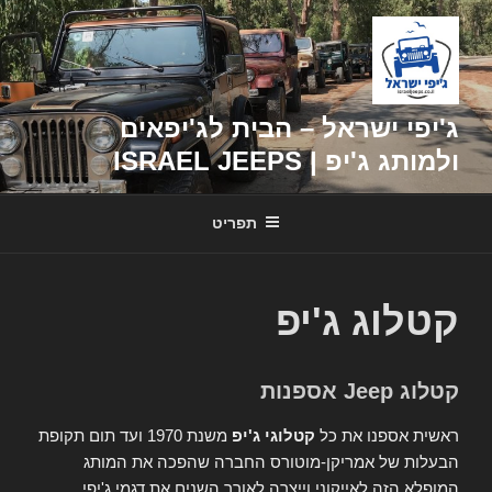
דילוג
לתוכן
ג'יפי ישראל – הבית לג'יפאים
ולמותג ג'יפ | ISRAEL JEEPS
תפריט
קטלוג ג'יפ
קטלוג Jeep אספנות
ראשית אספנו את כל
קטלוגי ג'יפ
משנת 1970 ועד תום תקופת
הבעלות של אמריקן-מוטורס החברה שהפכה את המותג
המופלא הזה לאייקוני וייצרה לאורך השנים את דגמי ג'יפי