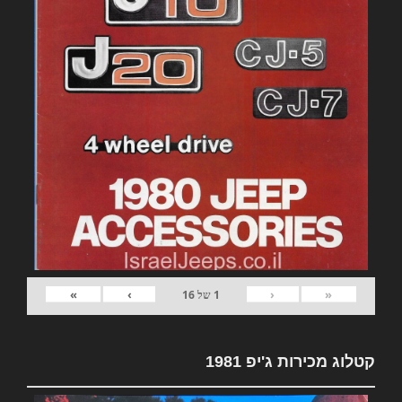
»
›
‹
«
1
של
16
קטלוג מכירות ג'יפ 1981