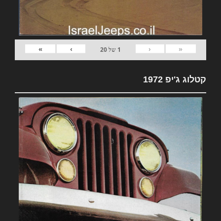
»
›
‹
«
1
של
20
קטלוג ג'יפ 1972