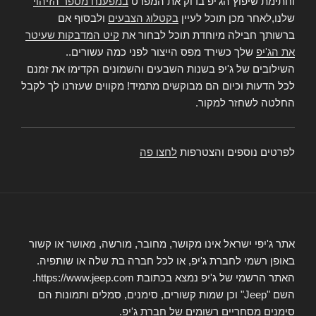
וחתימת שיפוץ הג'יפ בדוק את המפרט
במפענח מספר הזיהוי
שלנו,לאחר מכן תוכל לעיין
בקטלוג הצבעים
ולבסוף אם
ברשותך חבילה מיוחדת תוכל לבחור את
קיט המדבקות שעיטר
את הג'יפ
שלך כשירד מפס הייצור לפני כמה עשורים..
השילובים של ג'יפ בשנות השבעים והשמונים הקדימו את זמנם
לכל הדעות וכיום הם מבוקשים מתמיד! מקווים שעזרנו לך לקבל
החלטה לשחזר למקור.
לפרטים נוספים והצטרפות
לחצו פה
אתר ג'יפי ישראל אינו מקושר, מחובר, מורשה, מאושר או קשור
באופן רשמי לחברת ג'יפ, או לכל חברה בת שלה או שותפיה.
האתר הרשמי של ג'יפ נמצא בכתובת https://www.jeep.com.
השם "Jeep" וכן שמות קשורים, סימנים, סמלים ותמונות הם
סימנים מסחריים רשומים של חברת ג'יפ.