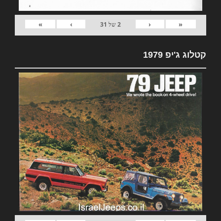
»
›
‹
«
2
של
31
קטלוג ג'יפ 1979