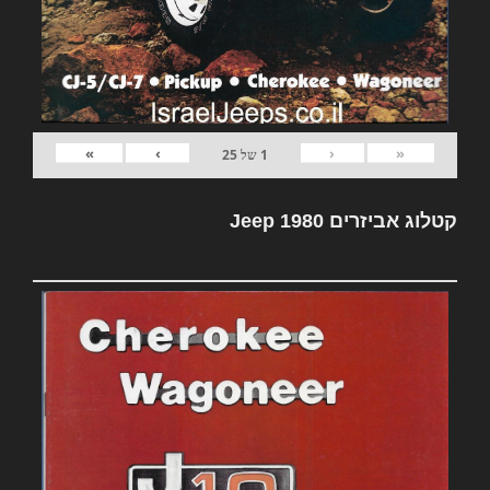
»
›
‹
«
1
של
25
קטלוג אביזרים Jeep 1980