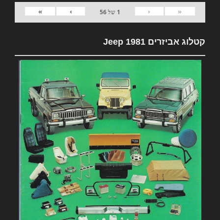
»
›
‹
«
1
של
56
קטלוג אביזרים 1981 Jeep