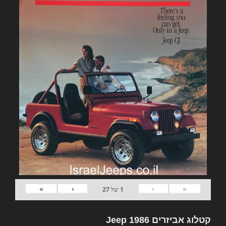
»
›
‹
«
1
של
27
קטלוג אביזרים Jeep 1986