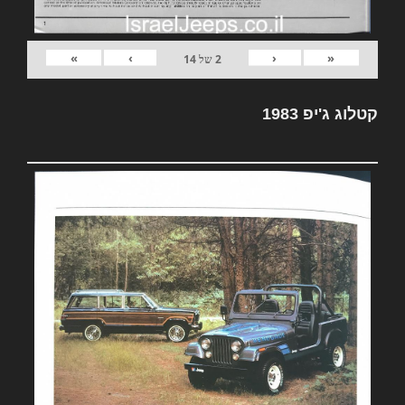
»
›
‹
«
2
של
14
קטלוג ג'יפ 1983