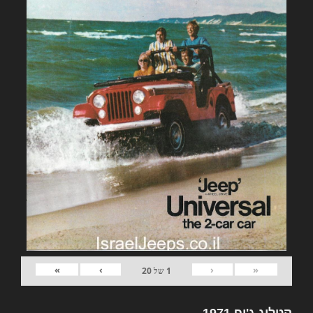
»
›
‹
«
1
של
20