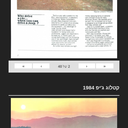
»
›
‹
«
2
של
40
קטלוג ג'יפ 1984