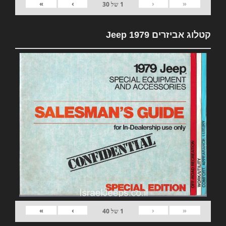
»
›
‹
«
1
של
30
קטלוג אביזרים 1979 Jeep
»
›
‹
«
1
של
40