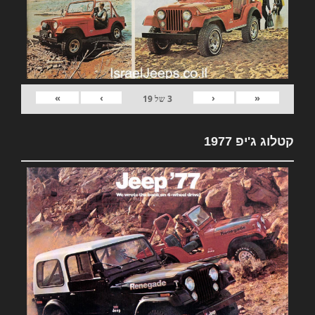
»
›
‹
«
3
של
19
קטלוג ג'יפ 1977