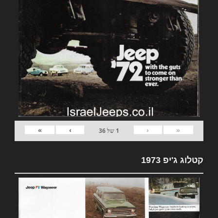
»
›
‹
«
1
של
36
קטלוג ג'יפ 1973