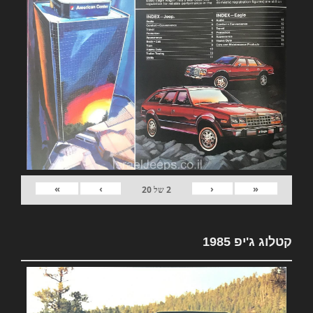
»
›
‹
«
2
של
20
קטלוג ג'יפ 1985