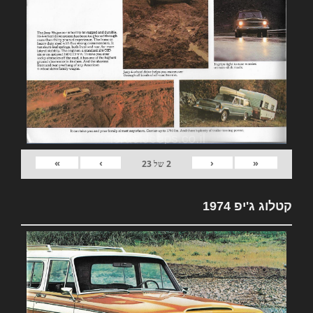
»
›
‹
«
2
של
23
קטלוג ג'יפ 1974