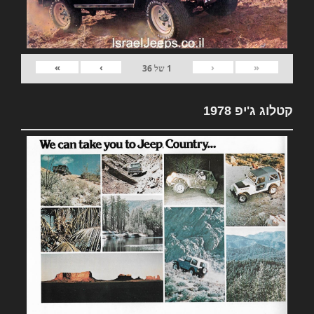
»
›
‹
«
1
של
36
קטלוג ג'יפ 1978