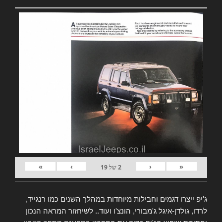
»
›
‹
«
2
של
19
ג'יפ ייצרו דגמים וחבילות מיוחדות במהלך השנים כמו רנגייד,
לרדו, גולדן-איגל ג'מבורי, הונצ'ו ועוד.. לשיחזור המראה הנכון