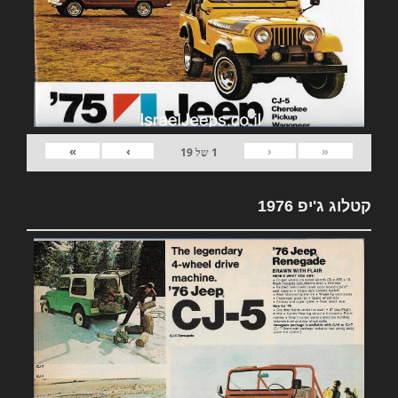
»
›
‹
«
1
של
19
קטלוג ג'יפ 1976