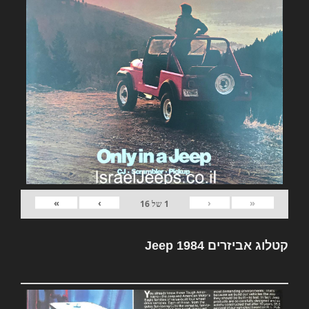
»
›
‹
«
1
של
16
קטלוג אביזרים Jeep 1984