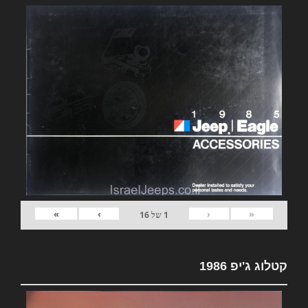
»
›
‹
«
1
של
16
קטלוג ג'יפ 1986