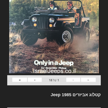
»
›
‹
«
1
של
18
קטלוג אביזרים Jeep 1985