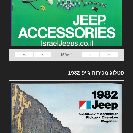
»
›
‹
«
1
של
16
קטלוג מכירות ג'יפ 1982