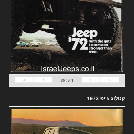
»
›
‹
«
1
של
36
קטלוג ג'יפ 1973