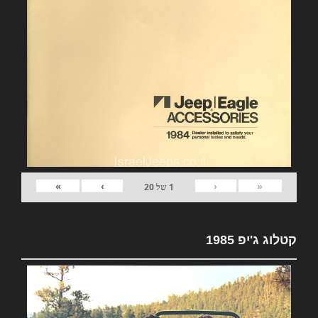
»
›
‹
«
1
של
20
קטלוג ג'יפ 1985