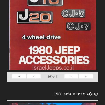
»
›
‹
«
1
של
16
קטלוג מכירות ג'יפ 1981