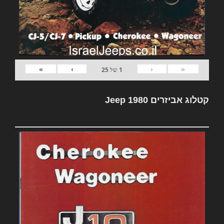
»
›
‹
«
1
של
25
קטלוג אביזרים Jeep 1980