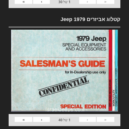
»
›
‹
«
1
של
30
קטלוג אביזרים 1979 Jeep
»
›
‹
«
1
של
40