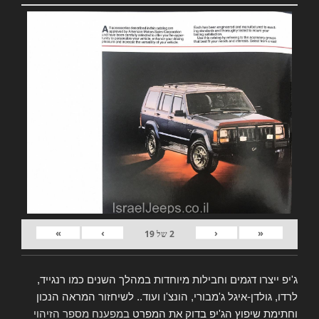
»
›
‹
«
2
של
19
ג'יפ ייצרו דגמים וחבילות מיוחדות במהלך השנים כמו רנגייד,
לרדו, גולדן-איגל ג'מבורי, הונצ'ו ועוד.. לשיחזור המראה הנכון
וחתימת שיפוץ הג'יפ בדוק את המפרט
במפענח מספר הזיהוי