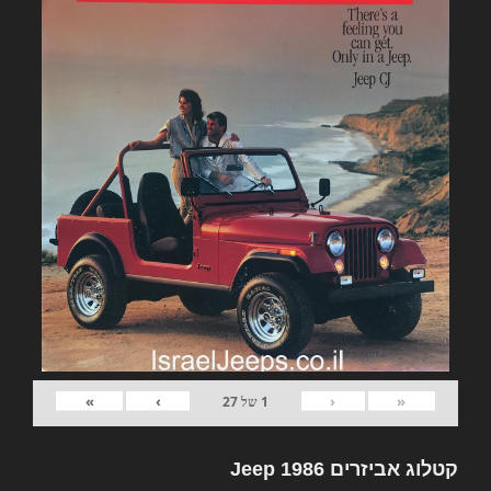
»
›
‹
«
1
של
27
קטלוג אביזרים Jeep 1986