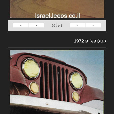
»
›
‹
«
1
של
20
קטלוג ג'יפ 1972