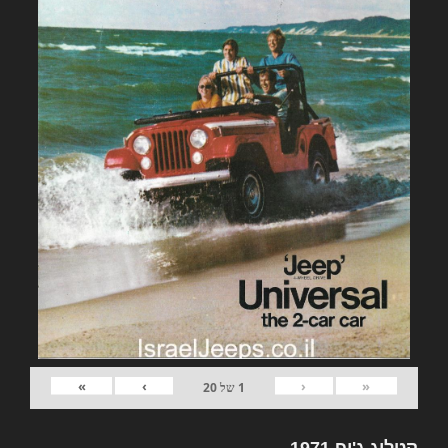
»
›
‹
«
1
של
20