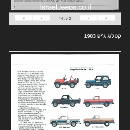
»
›
‹
«
2
של
14
קטלוג ג'יפ 1983