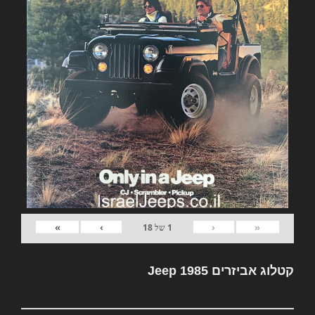
»
›
‹
«
1
של
18
קטלוג אביזרים Jeep 1985