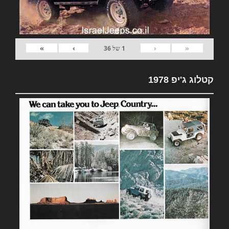
»
›
‹
«
1
של
36
קטלוג ג'יפ 1978