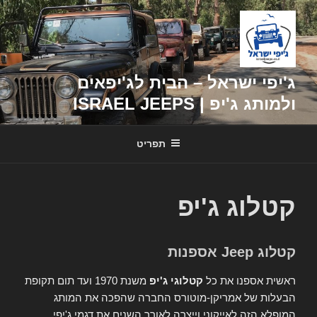
דילוג
לתוכן
ג'יפי ישראל – הבית לג'יפאים
ולמותג ג'יפ | ISRAEL JEEPS
תפריט
קטלוג ג'יפ
קטלוג Jeep אספנות
ראשית אספנו את כל
קטלוגי ג'יפ
משנת 1970 ועד תום תקופת
הבעלות של אמריקן-מוטורס החברה שהפכה את המותג
המופלא הזה לאייקוני וייצרה לאורך השנים את דגמי ג'יפי