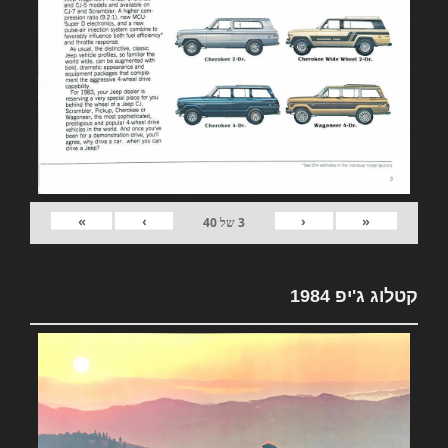
»
›
‹
«
3
של
40
קטלוג ג'יפ 1984