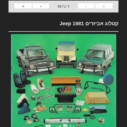
»
›
‹
«
1
של
56
קטלוג אביזרים 1981 Jeep