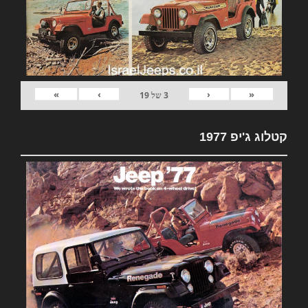
»
›
‹
«
3
של
19
קטלוג ג'יפ 1977