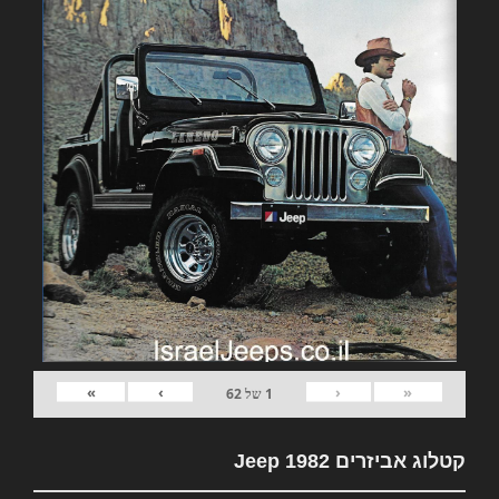
»
›
‹
«
1
של
62
קטלוג אביזרים 1982 Jeep