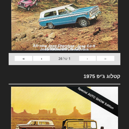
»
›
‹
«
1
של
26
קטלוג ג'יפ 1975