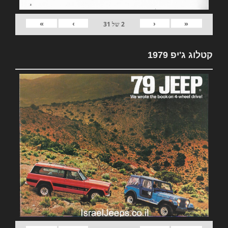
»
›
‹
«
2
של
31
קטלוג ג'יפ 1979