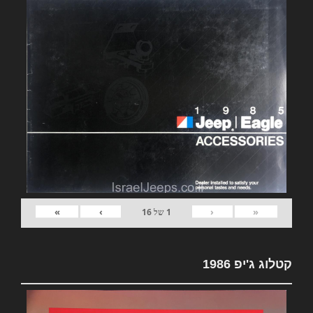
»
›
‹
«
1
של
16
קטלוג ג'יפ 1986