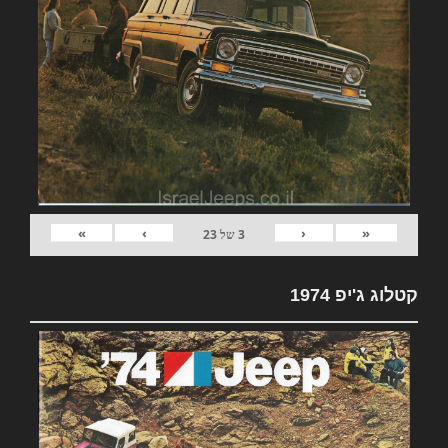
»
›
‹
«
3
של
23
קטלוג ג'יפ 1974