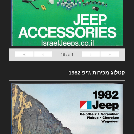
»
›
‹
«
1
של
16
קטלוג מכירות ג'יפ 1982