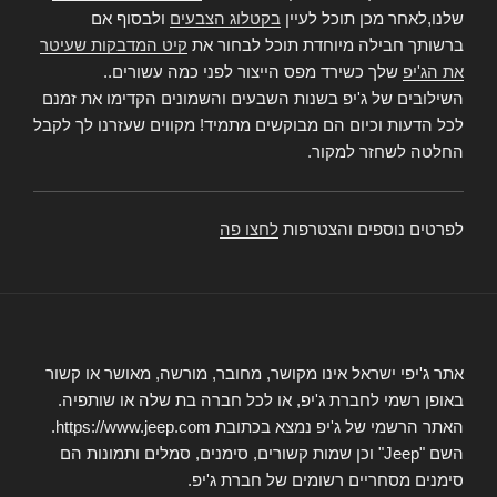
שלנו,לאחר מכן תוכל לעיין
בקטלוג הצבעים
ולבסוף אם
ברשותך חבילה מיוחדת תוכל לבחור את
קיט המדבקות שעיטר
את הג'יפ
שלך כשירד מפס הייצור לפני כמה עשורים..
השילובים של ג'יפ בשנות השבעים והשמונים הקדימו את זמנם
לכל הדעות וכיום הם מבוקשים מתמיד! מקווים שעזרנו לך לקבל
החלטה לשחזר למקור.
לפרטים נוספים והצטרפות
לחצו פה
אתר ג'יפי ישראל אינו מקושר, מחובר, מורשה, מאושר או קשור
באופן רשמי לחברת ג'יפ, או לכל חברה בת שלה או שותפיה.
האתר הרשמי של ג'יפ נמצא בכתובת https://www.jeep.com.
השם "Jeep" וכן שמות קשורים, סימנים, סמלים ותמונות הם
סימנים מסחריים רשומים של חברת ג'יפ.