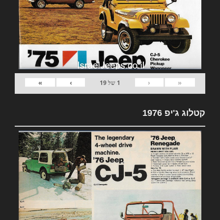
»
›
‹
«
1
של
19
קטלוג ג'יפ 1976