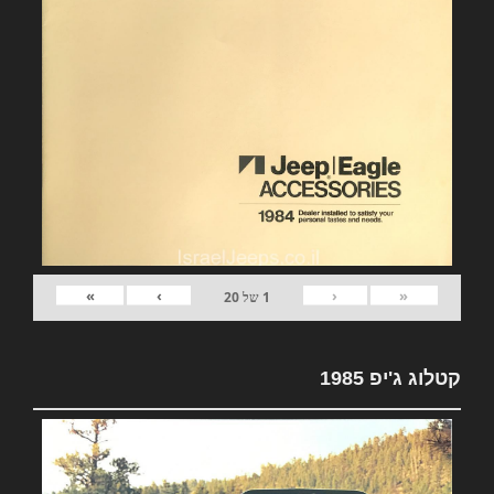
»
›
‹
«
1
של
20
קטלוג ג'יפ 1985