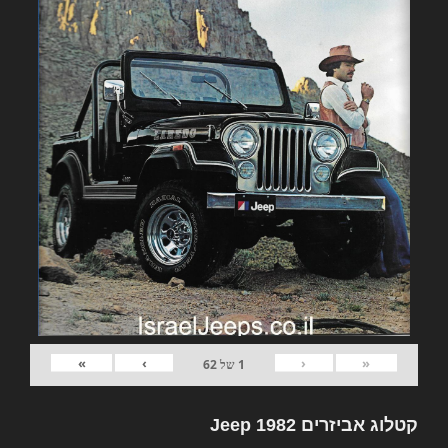
»
›
‹
«
1
של
62
קטלוג אביזרים 1982 Jeep