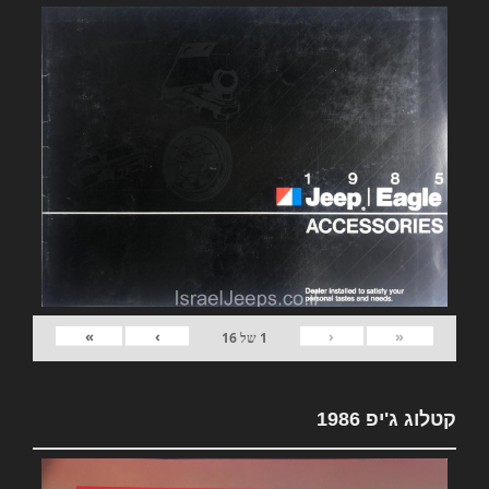
»
›
‹
«
1
של
16
קטלוג ג'יפ 1986