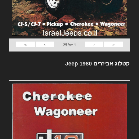
»
›
‹
«
1
של
25
קטלוג אביזרים Jeep 1980