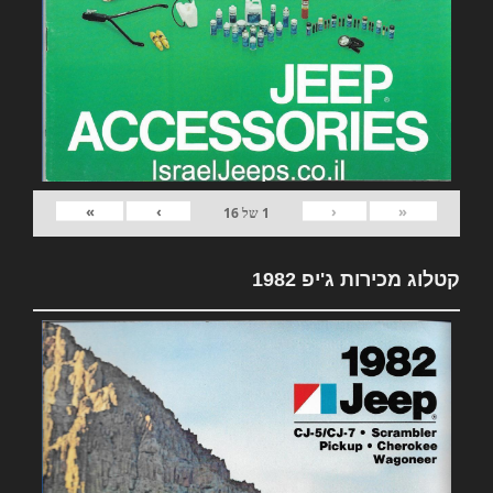
»
›
‹
«
1
של
16
קטלוג מכירות ג'יפ 1982