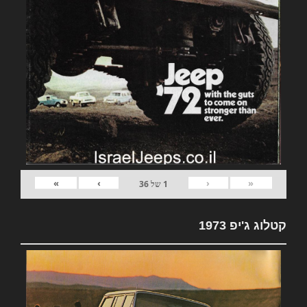
»
›
‹
«
1
של
36
קטלוג ג'יפ 1973