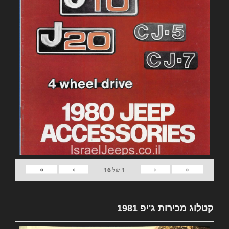
»
›
‹
«
1
של
16
קטלוג מכירות ג'יפ 1981