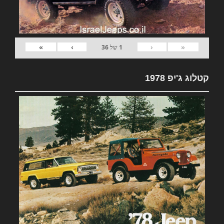
»
›
‹
«
1
של
36
קטלוג ג'יפ 1978