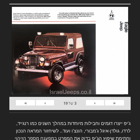
»
›
‹
«
3
של
19
ג'יפ ייצרו דגמים וחבילות מיוחדות במהלך השנים כמו רנגייד,
לרדו, גולדן-איגל ג'מבורי, הונצ'ו ועוד.. לשיחזור המראה הנכון
וחתימת שיפוץ הג'יפ בדוק את המפרט
במפענח מספר הזיהוי