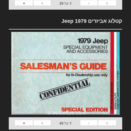
»
›
‹
«
1
של
30
קטלוג אביזרים 1979 Jeep
»
›
‹
«
1
של
40