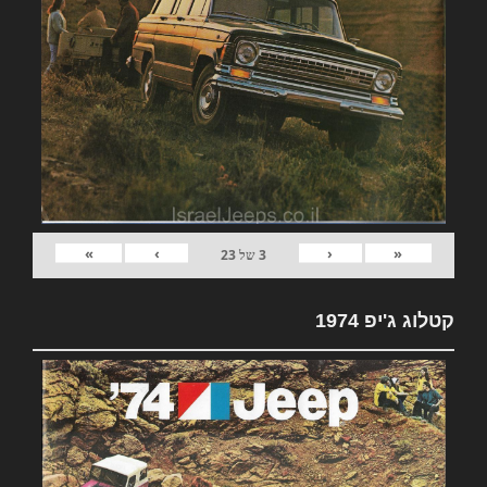
»
›
‹
«
3
של
23
קטלוג ג'יפ 1974