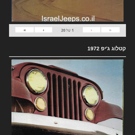
»
›
‹
«
1
של
20
קטלוג ג'יפ 1972