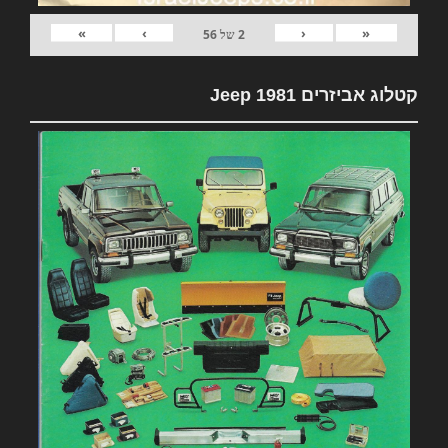
»
›
‹
«
2
של
56
קטלוג אביזרים 1981 Jeep