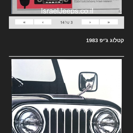
»
›
‹
«
3
של
14
קטלוג ג'יפ 1983