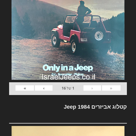
»
›
‹
«
1
של
16
קטלוג אביזרים Jeep 1984