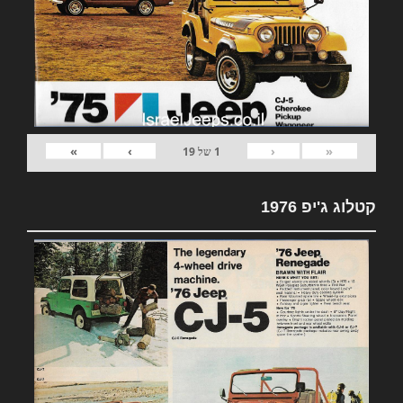
»
›
‹
«
1
של
19
קטלוג ג'יפ 1976