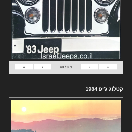
»
›
‹
«
1
של
40
קטלוג ג'יפ 1984