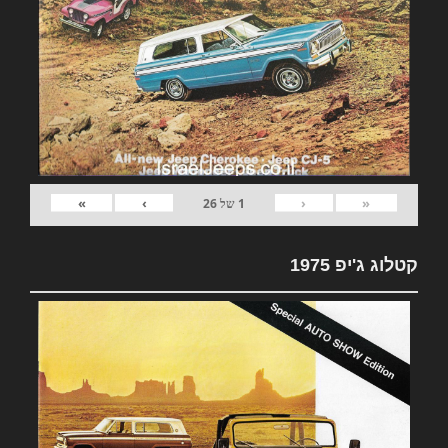
»
›
‹
«
1
של
26
קטלוג ג'יפ 1975