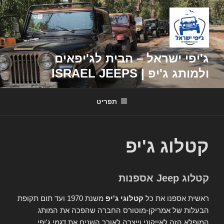
דילוג
לתוכן
ג'יפי ישראל – הבית לג'יפאים
ולמותג ג'יפ | ISRAEL JEEPS
תפריט
קטלוג ג'יפ
קטלוג Jeep אספנות
ראשית אספנו את כל
קטלוגי ג'יפ
משנת 1970 ועד תום תקופת
הבעלות של אמריקן-מוטורס החברה שהפכה את המותג
המופלא הזה לאייקוני וייצרה לאורך השנים את דגמי ג'יפי