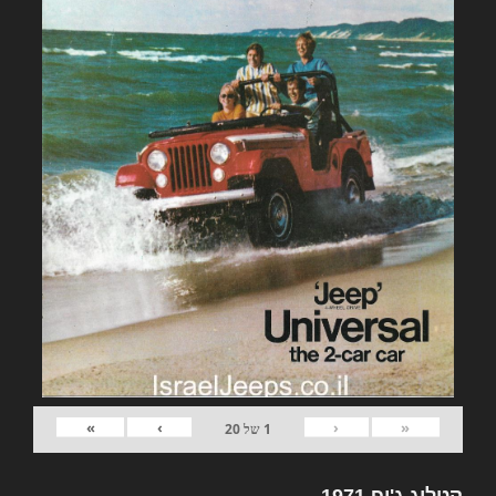
»
›
‹
«
1
של
20