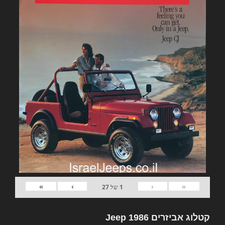
»
›
‹
«
1
של
27
קטלוג אביזרים Jeep 1986