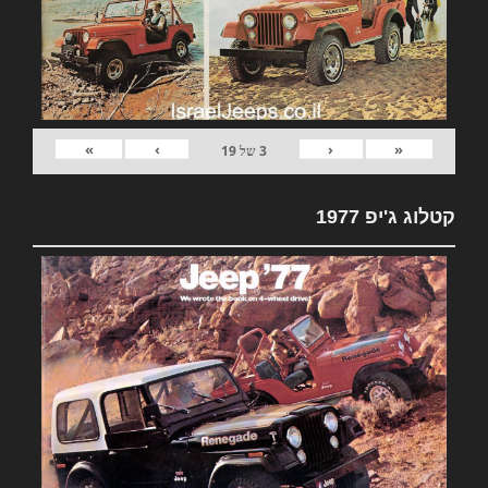
»
›
‹
«
3
של
19
קטלוג ג'יפ 1977