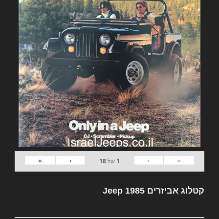
»
›
‹
«
1
של
18
קטלוג אביזרים Jeep 1985