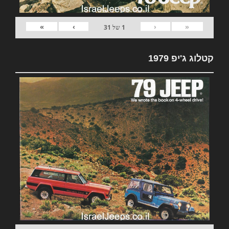
»
›
‹
«
1
של
31
קטלוג ג'יפ 1979