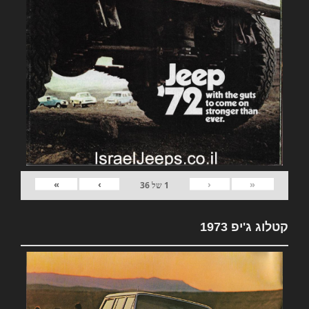
»
›
‹
«
1
של
36
קטלוג ג'יפ 1973