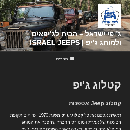
דילוג
לתוכן
ג'יפי ישראל – הבית לג'יפאים
ולמותג ג'יפ | ISRAEL JEEPS
תפריט
קטלוג ג'יפ
קטלוג Jeep אספנות
ראשית אספנו את כל
קטלוגי ג'יפ
משנת 1970 ועד תום תקופת
הבעלות של אמריקן-מוטורס החברה שהפכה את המותג
המופלא הזה לאייקוני וייצרה לאורך השנים את דגמי ג'יפי