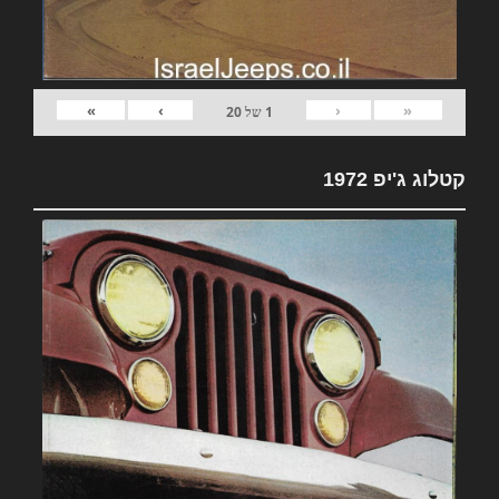
»
›
‹
«
1
של
20
קטלוג ג'יפ 1972