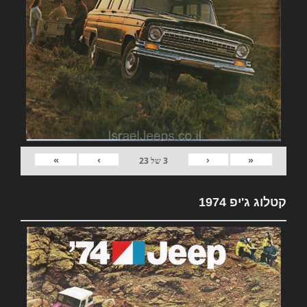
»
›
‹
«
3
של
23
קטלוג ג'יפ 1974