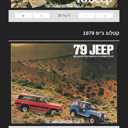
»
›
‹
«
1
של
31
קטלוג ג'יפ 1979