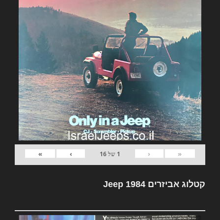
»
›
‹
«
1
של
16
קטלוג אביזרים Jeep 1984