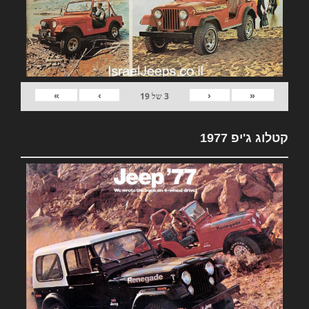
»
›
‹
«
3
של
19
קטלוג ג'יפ 1977