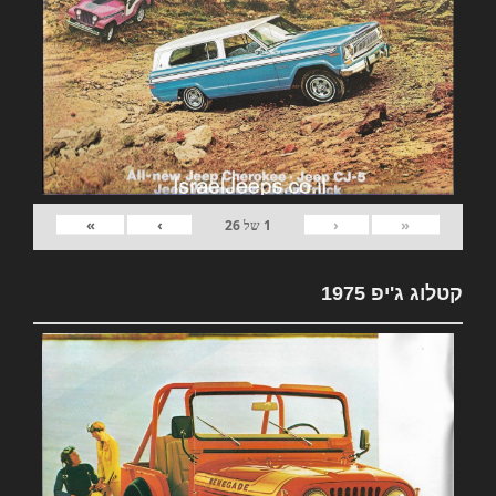
»
›
‹
«
1
של
26
קטלוג ג'יפ 1975