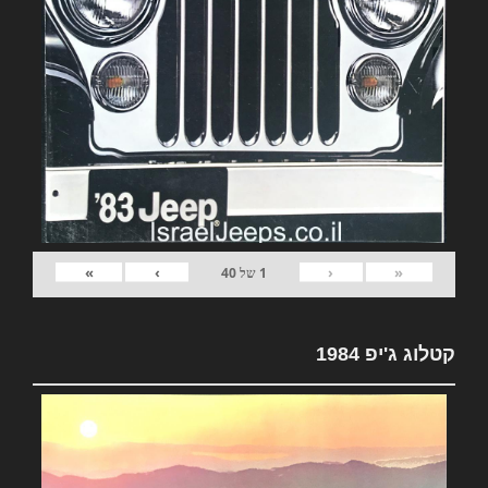
»
›
‹
«
1
של
40
קטלוג ג'יפ 1984