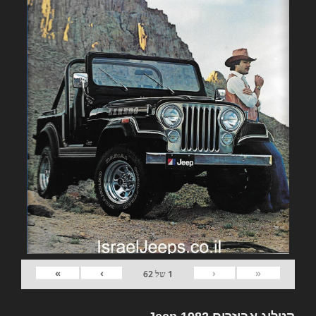
»
›
‹
«
1
של
62