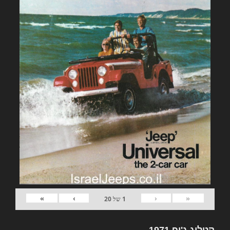
»
›
‹
«
1
של
20