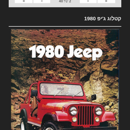
»
›
‹
«
2
של
40
קטלוג ג'יפ 1980