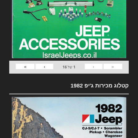
»
›
‹
«
1
של
16
קטלוג מכירות ג'יפ 1982