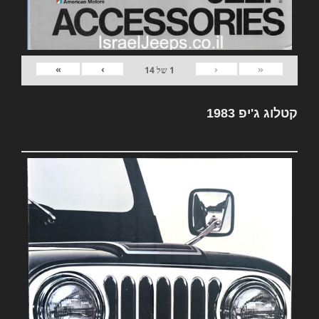
»
›
‹
«
1
של
14
קטלוג ג'יפ 1983