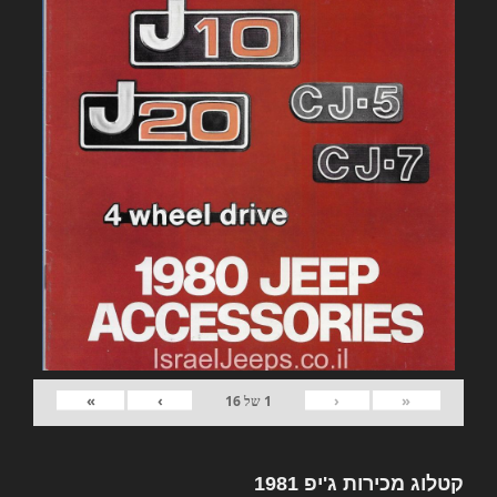
»
›
‹
«
1
של
16
קטלוג מכירות ג'יפ 1981