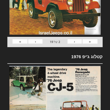
»
›
‹
«
2
של
19
קטלוג ג'יפ 1976