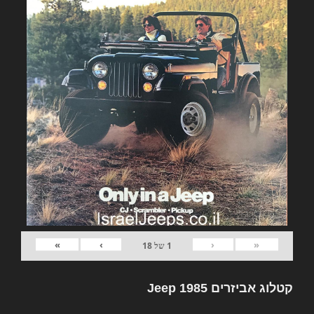
»
›
‹
«
1
של
18
קטלוג אביזרים Jeep 1985