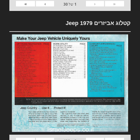
»
›
‹
«
1
של
30
קטלוג אביזרים 1979 Jeep