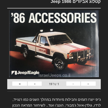
קטלוג אביזרים Jeep 1986
»
›
‹
«
1
של
19
ג'יפ ייצרו דגמים וחבילות מיוחדות במהלך השנים כמו רנגייד,
לרדו, גולדן-איגל ג'מבורי, הונצ'ו ועוד.. לשיחזור המראה הנכון