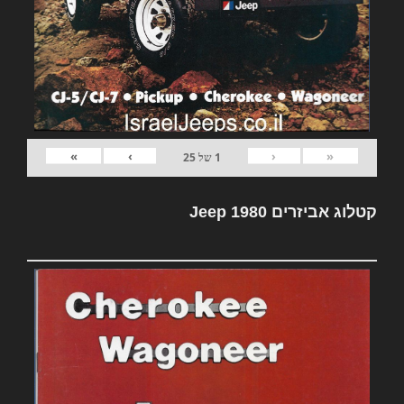
»
›
‹
«
1
של
25
קטלוג אביזרים Jeep 1980