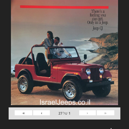
»
›
‹
«
1
של
27