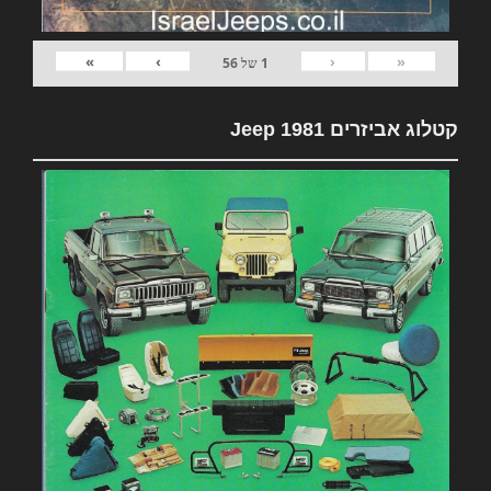
»
›
‹
«
1
של
56
קטלוג אביזרים 1981 Jeep