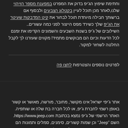
וחתימת שיפוץ הג'יפ בדוק את המפרט
במפענח מספר הזיהוי
שלנו,לאחר מכן תוכל לעיין
בקטלוג הצבעים
ולבסוף אם
ברשותך חבילה מיוחדת תוכל לבחור את
קיט המדבקות שעיטר
את הג'יפ
שלך כשירד מפס הייצור לפני כמה עשורים..
השילובים של ג'יפ בשנות השבעים והשמונים הקדימו את זמנם
לכל הדעות וכיום הם מבוקשים מתמיד! מקווים שעזרנו לך לקבל
החלטה לשחזר למקור.
לפרטים נוספים והצטרפות
לחצו פה
אתר ג'יפי ישראל אינו מקושר, מחובר, מורשה, מאושר או קשור
באופן רשמי לחברת ג'יפ, או לכל חברה בת שלה או שותפיה.
האתר הרשמי של ג'יפ נמצא בכתובת https://www.jeep.com.
השם "Jeep" וכן שמות קשורים, סימנים, סמלים ותמונות הם