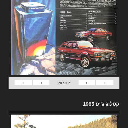
»
›
‹
«
2
של
20
קטלוג ג'יפ 1985