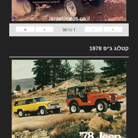
»
›
‹
«
1
של
36
קטלוג ג'יפ 1978