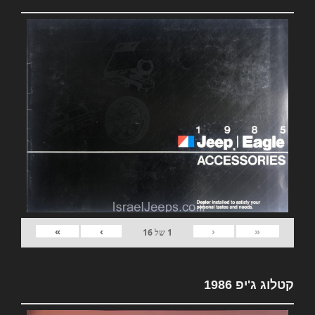
»
›
‹
«
1
של
16
קטלוג ג'יפ 1986