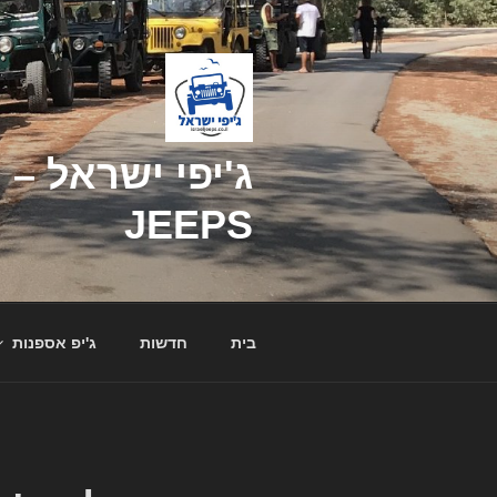
דילוג
לתוכן
JEEPS
בית
חדשות
ג'יפ אספנות