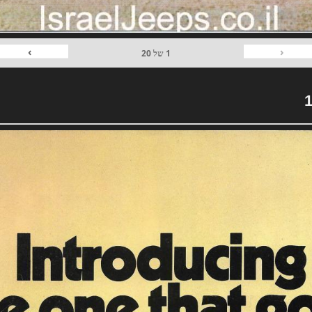
›
‹
1
של
20