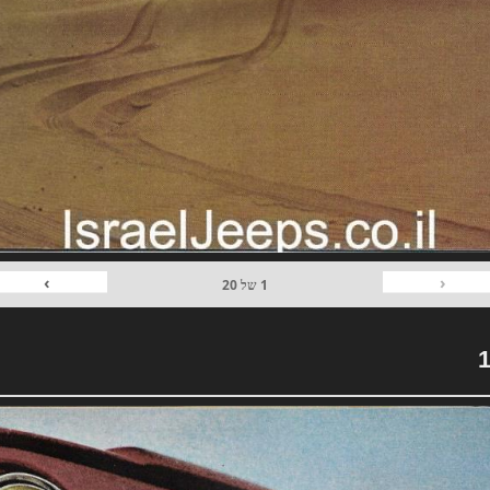
›
‹
1
של
20