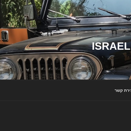
ג'יפי ישראל – הבית לג'יפאים ולמותג ג'יפ | ISRAEL
ירת קשר