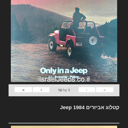
»
›
‹
«
1
של
16
קטלוג אביזרים Jeep 1984