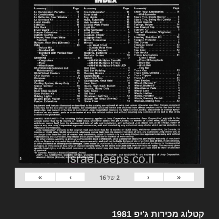
»
›
‹
«
2
של
16
קטלוג מכירות ג'יפ 1981