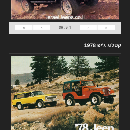
»
›
‹
«
1
של
36
קטלוג ג'יפ 1978