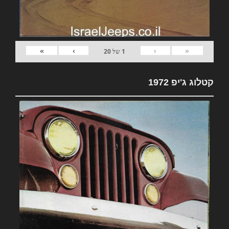
»
›
‹
«
1
של
20
קטלוג ג'יפ 1972