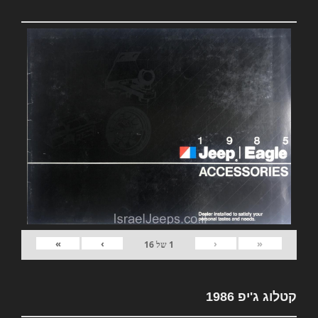
»
›
‹
«
1
של
16
קטלוג ג'יפ 1986