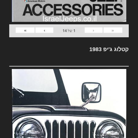
»
›
‹
«
1
של
14
קטלוג ג'יפ 1983