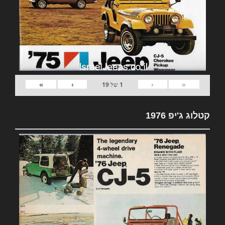
»
›
‹
«
1
של
19
קטלוג ג'יפ 1976