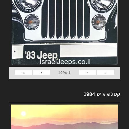
»
›
‹
«
1
של
40
קטלוג ג'יפ 1984