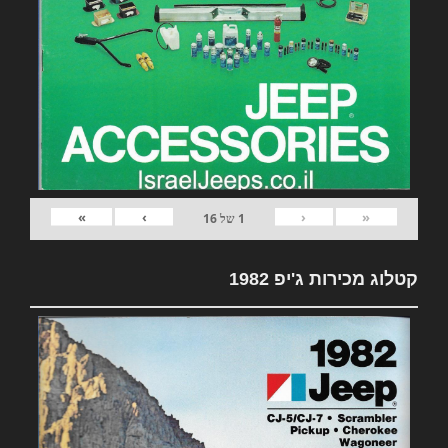
»
›
‹
«
1
של
16
קטלוג מכירות ג'יפ 1982