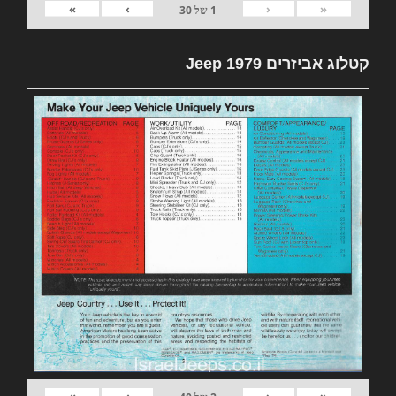
»
›
‹
«
1
של
30
קטלוג אביזרים 1979 Jeep