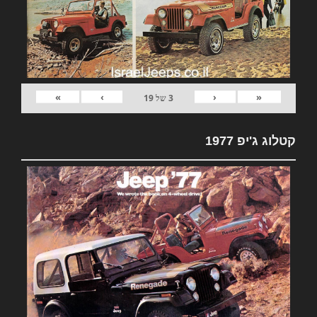
»
›
‹
«
3
של
19
קטלוג ג'יפ 1977