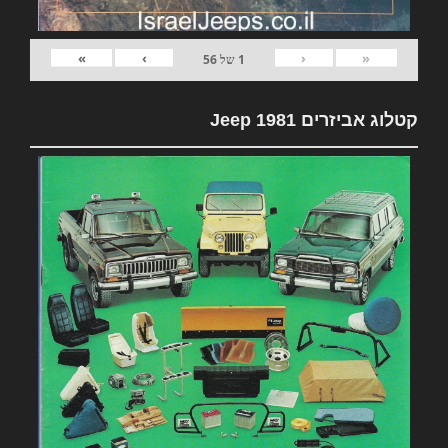
»
›
‹
«
1
של
56
קטלוג אביזרים 1981 Jeep