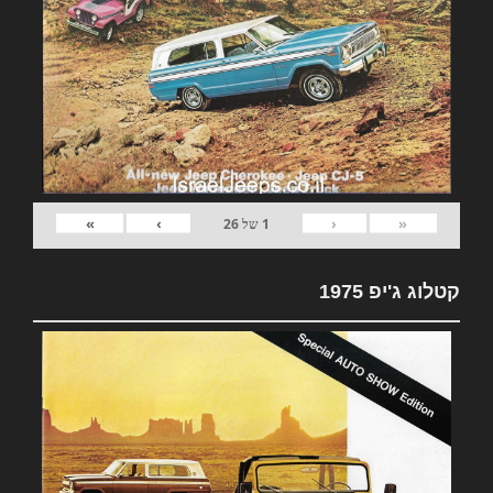
»
›
‹
«
1
של
26
קטלוג ג'יפ 1975