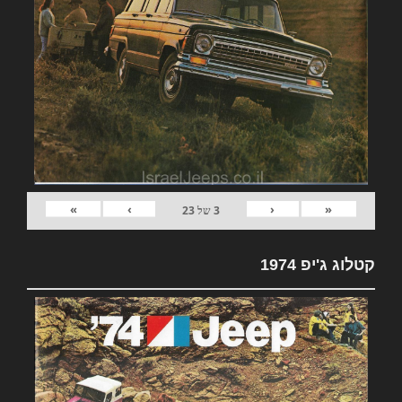
»
›
‹
«
3
של
23
קטלוג ג'יפ 1974