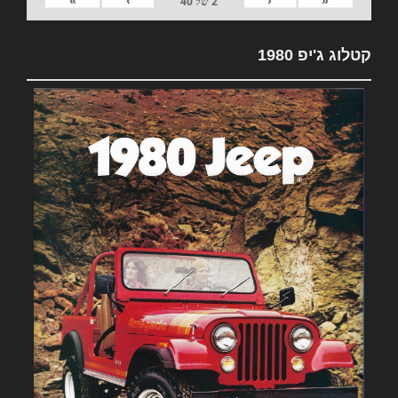
»
›
‹
«
2
של
40
קטלוג ג'יפ 1980