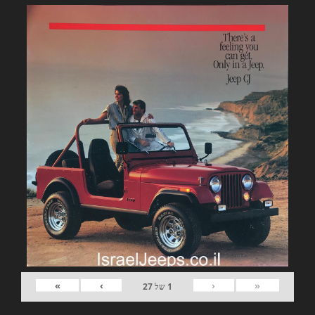
»
›
‹
«
1
של
27