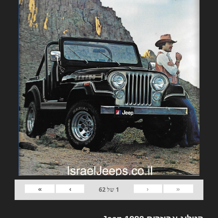
»
›
‹
«
1
של
62