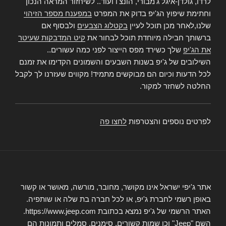
לרדו, גולדן-איגל ג'מבורי, הונצ'ו ועוד.. לשיחזור המראה הנכון
וחתימת שיפוץ הג'יפ בדוק את המפרט
במפענח מספר הזיהוי
שלנו,לאחר מכן תוכל לעיין
בקטלוג הצבעים
ולבסוף אם
ברשותך חבילה מיוחדת תוכל לבחור את
קיט המדבקות שעיטר
את הג'יפ
שלך כשירד מפס הייצור לפני כמה עשורים..
השילובים של ג'יפ בשנות השבעים והשמונים הקדימו את זמנם
לכל הדעות וכיום הם מבוקשים מתמיד! מקווים שעזרנו לך לקבל
החלטה לשחזר למקור.
לפרטים נוספים והצטרפות
לחצו פה
אתר ג'יפי ישראל אינו מקושר, מחובר, מורשה, מאושר או קשור
באופן רשמי לחברת ג'יפ, או לכל חברה בת שלה או שותפיה.
האתר הרשמי של ג'יפ נמצא בכתובת https://www.jeep.com.
השם "Jeep" וכן שמות קשורים, סימנים, סמלים ותמונות הם