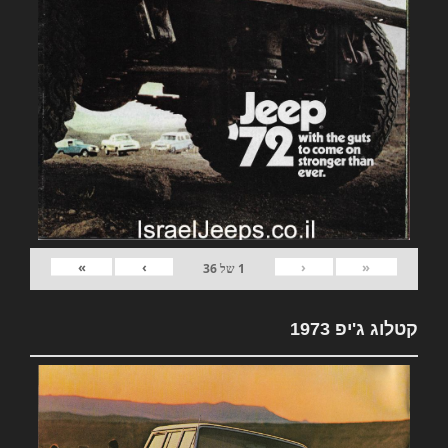
»
›
‹
«
1
של
36
קטלוג ג'יפ 1973