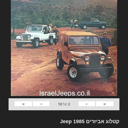
»
›
‹
«
2
של
18
קטלוג אביזרים Jeep 1985