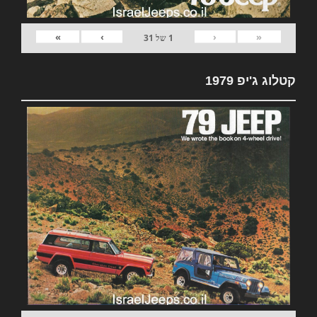
»
›
‹
«
1
של
31
קטלוג ג'יפ 1979