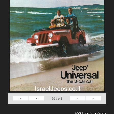
»
›
‹
«
1
של
20