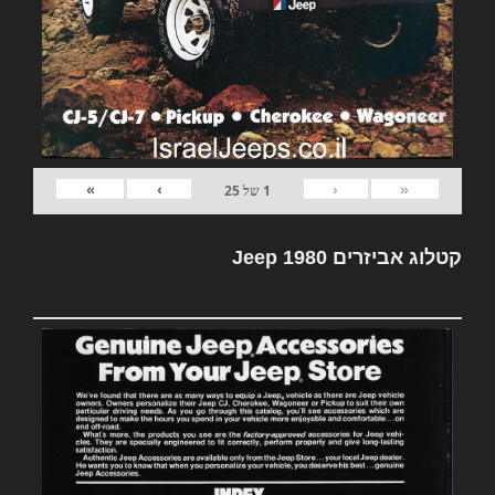
»
›
‹
«
1
של
25
קטלוג אביזרים Jeep 1980