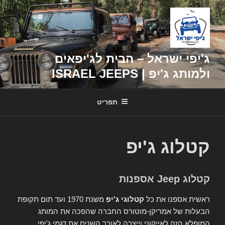
דילוג
לתוכן
ג'יפי ישראל – הבית לג'יפאים
ולמותג ג'יפ | ISRAEL JEEPS
תפריט
קטלוג ג'יפ
קטלוג Jeep אספנות
ראשית אספנו את כל
קטלוגי ג'יפ
משנת 1970 ועד תום תקופת
הבעלות של אמריקן-מוטורס החברה שהפכה את המותג
המופלא הזה לאייקוני וייצרה לאורך השנים את דגמי ג'יפי