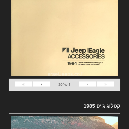
»
›
‹
«
1
של
20
קטלוג ג'יפ 1985