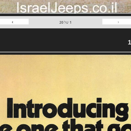
›
‹
1
של
20