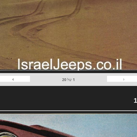
›
‹
1
של
20