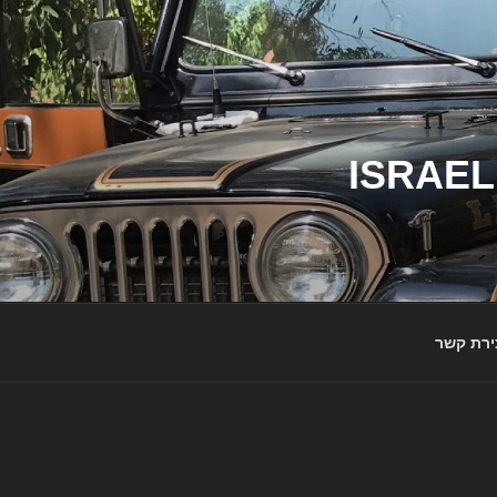
ג'יפי ישראל – הבית לג'יפאים ולמותג ג'יפ | ISRAEL
ירת קשר