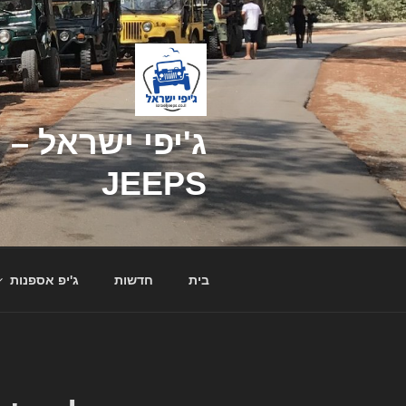
דילוג
לתוכן
JEEPS
בית
חדשות
ג'יפ אספנות