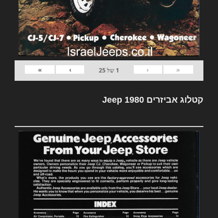
»
›
‹
«
1
של
25
קטלוג אביזרים Jeep 1980