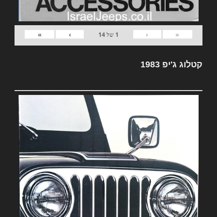
»
›
‹
«
1
של
14
קטלוג ג'יפ 1983