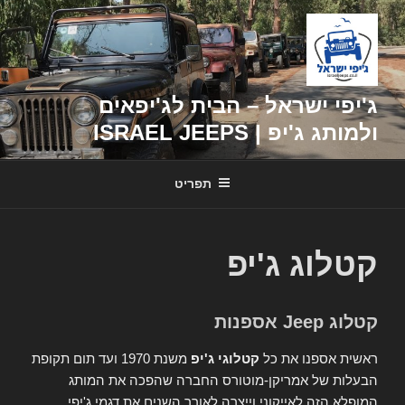
דילוג
לתוכן
ג'יפי ישראל – הבית לג'יפאים
ולמותג ג'יפ | ISRAEL JEEPS
תפריט
קטלוג ג'יפ
קטלוג Jeep אספנות
ראשית אספנו את כל
קטלוגי ג'יפ
משנת 1970 ועד תום תקופת
הבעלות של אמריקן-מוטורס החברה שהפכה את המותג
המופלא הזה לאייקוני וייצרה לאורך השנים את דגמי ג'יפי