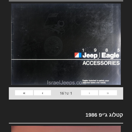
»
›
‹
«
1
של
16
קטלוג ג'יפ 1986