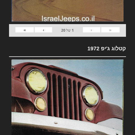
»
›
‹
«
1
של
20
קטלוג ג'יפ 1972