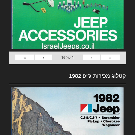
»
›
‹
«
1
של
16
קטלוג מכירות ג'יפ 1982