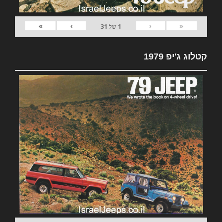
»
›
‹
«
1
של
31
קטלוג ג'יפ 1979