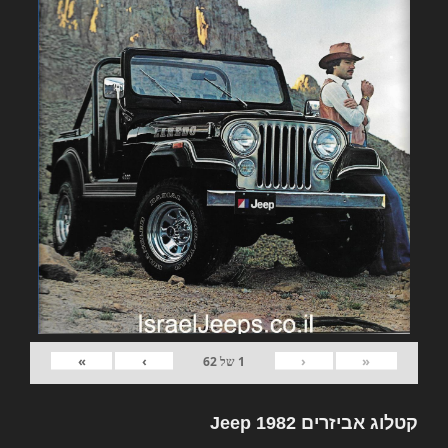
»
›
‹
«
1
של
62
קטלוג אביזרים 1982 Jeep