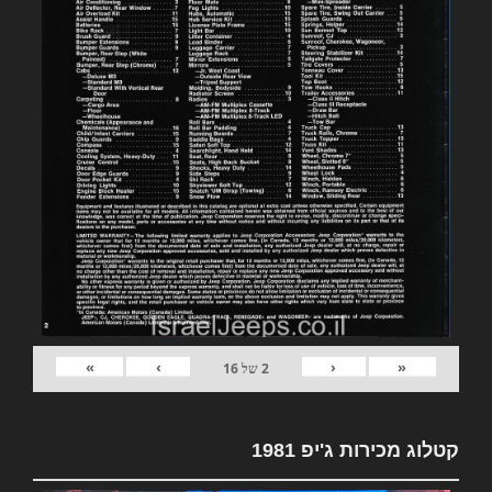
»
›
‹
«
2
של
16
קטלוג מכירות ג'יפ 1981