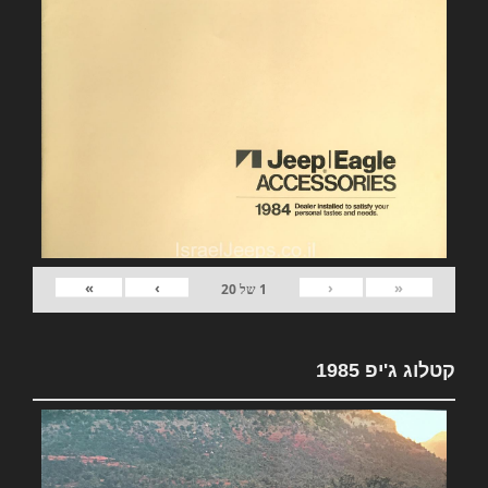
»
›
‹
«
1
של
20
קטלוג ג'יפ 1985