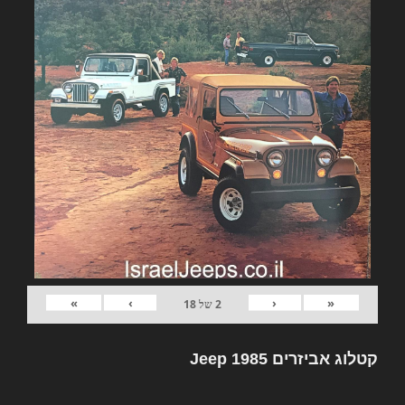
»
›
‹
«
2
של
18
קטלוג אביזרים Jeep 1985