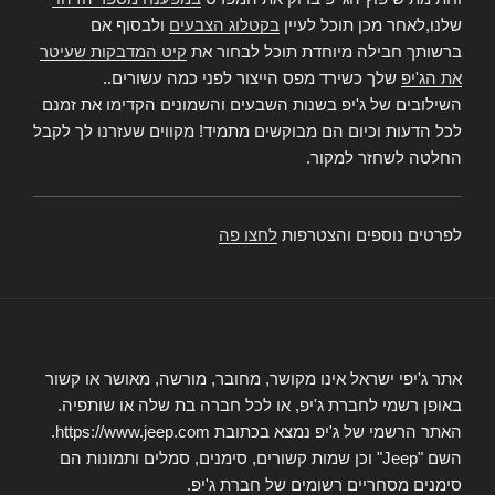
שלנו,לאחר מכן תוכל לעיין
בקטלוג הצבעים
ולבסוף אם
ברשותך חבילה מיוחדת תוכל לבחור את
קיט המדבקות שעיטר
את הג'יפ
שלך כשירד מפס הייצור לפני כמה עשורים..
השילובים של ג'יפ בשנות השבעים והשמונים הקדימו את זמנם
לכל הדעות וכיום הם מבוקשים מתמיד! מקווים שעזרנו לך לקבל
החלטה לשחזר למקור.
לפרטים נוספים והצטרפות
לחצו פה
אתר ג'יפי ישראל אינו מקושר, מחובר, מורשה, מאושר או קשור
באופן רשמי לחברת ג'יפ, או לכל חברה בת שלה או שותפיה.
האתר הרשמי של ג'יפ נמצא בכתובת https://www.jeep.com.
השם "Jeep" וכן שמות קשורים, סימנים, סמלים ותמונות הם
סימנים מסחריים רשומים של חברת ג'יפ.