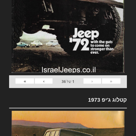
»
›
‹
«
1
של
36
קטלוג ג'יפ 1973