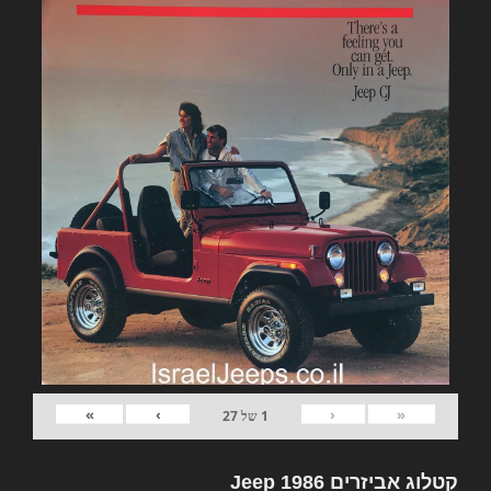
»
›
‹
«
1
של
27
קטלוג אביזרים Jeep 1986