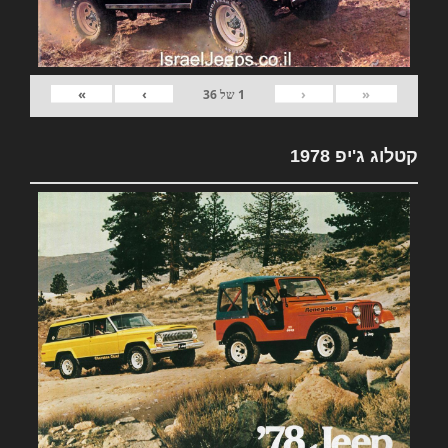
»
›
‹
«
1
של
36
קטלוג ג'יפ 1978