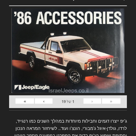
»
›
‹
«
1
של
19
ג'יפ ייצרו דגמים וחבילות מיוחדות במהלך השנים כמו רנגייד,
לרדו, גולדן-איגל ג'מבורי, הונצ'ו ועוד.. לשיחזור המראה הנכון
וחתימת שיפוץ הג'יפ בדוק את המפרט
במפענח מספר הזיהוי