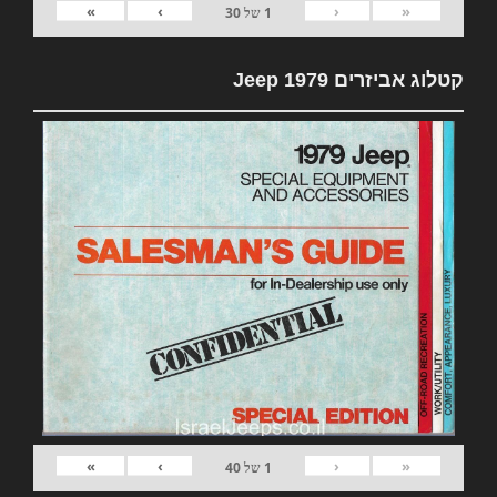
»
›
‹
«
1
של
30
קטלוג אביזרים 1979 Jeep
»
›
‹
«
1
של
40