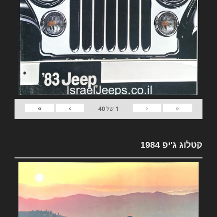
»
›
‹
«
1
של
40
קטלוג ג'יפ 1984