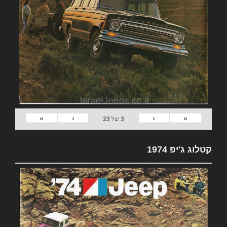
»
›
‹
«
3
של
23
קטלוג ג'יפ 1974