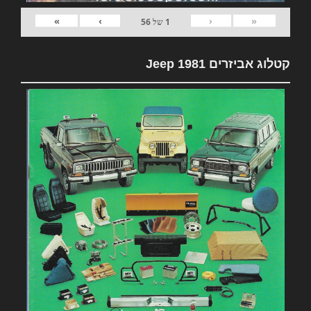
»
›
‹
«
1
של
56
קטלוג אביזרים 1981 Jeep