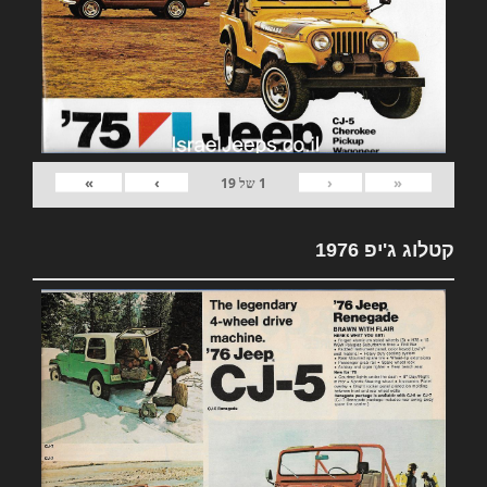
»
›
‹
«
1
של
19
קטלוג ג'יפ 1976