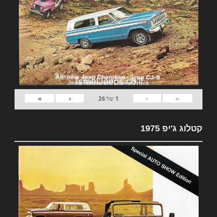
»
›
‹
«
1
של
26
קטלוג ג'יפ 1975