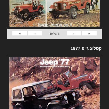
»
›
‹
«
3
של
19
קטלוג ג'יפ 1977