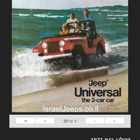
»
›
‹
«
1
של
20