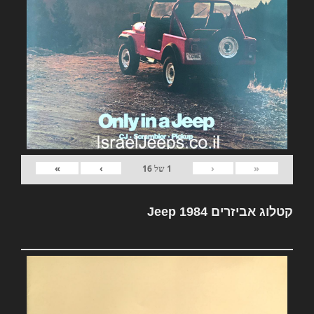
»
›
‹
«
1
של
16
קטלוג אביזרים Jeep 1984