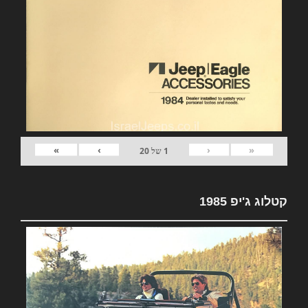
»
›
‹
«
1
של
20
קטלוג ג'יפ 1985