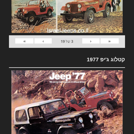
»
›
‹
«
3
של
19
קטלוג ג'יפ 1977