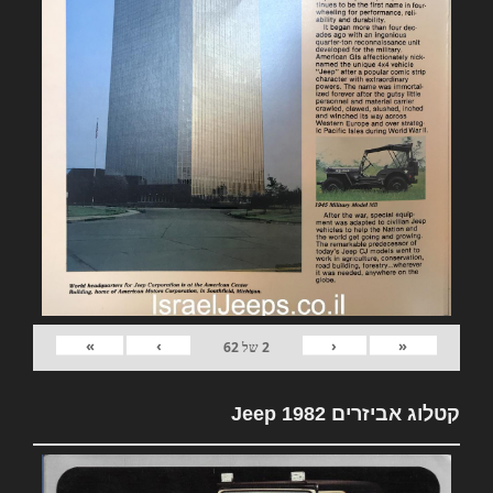
»
›
‹
«
2
של
62
קטלוג אביזרים 1982 Jeep