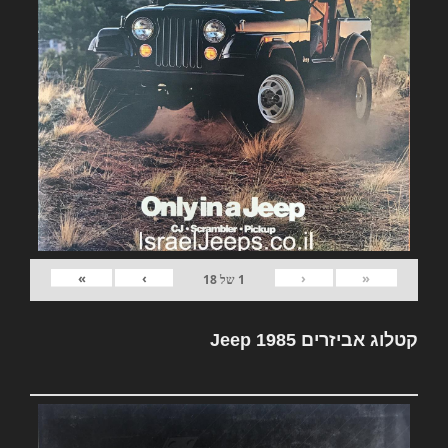
»
›
‹
«
1
של
18
קטלוג אביזרים Jeep 1985