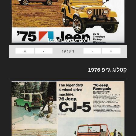
»
›
‹
«
1
של
19
קטלוג ג'יפ 1976