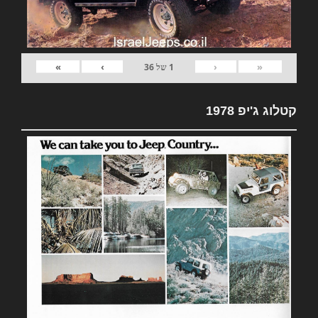
»
›
‹
«
1
של
36
קטלוג ג'יפ 1978