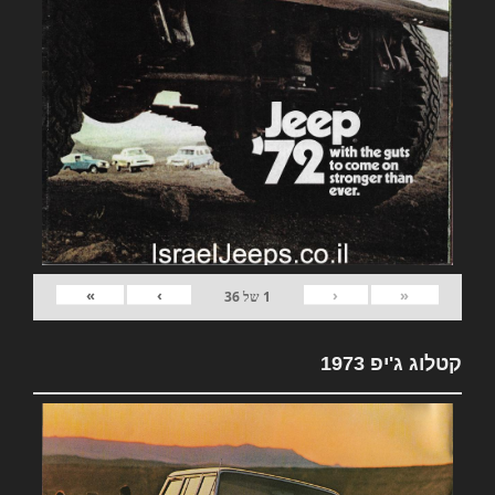
»
›
‹
«
1
של
36
קטלוג ג'יפ 1973