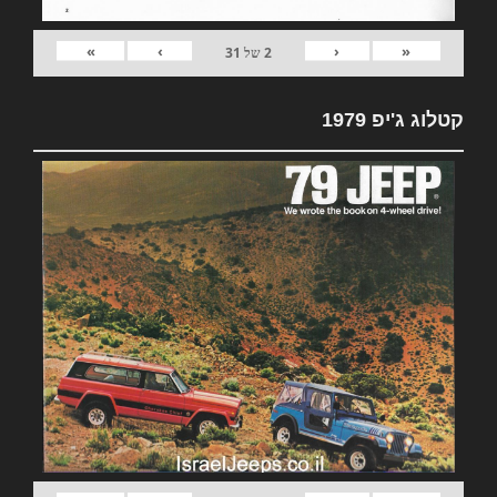
»
›
‹
«
2
של
31
קטלוג ג'יפ 1979