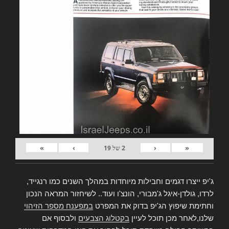
»
›
‹
«
2
של
19
ג'יפ ייצרו דגמים וחבילות מיוחדות במהלך השנים כמו רנגייד,
לרדו, גולדן-איגל ג'מבורי, הונצ'ו ועוד.. לשיחזור המראה הנכון
וחתימת שיפוץ הג'יפ בדוק את המפרט
במפענח מספר הזיהוי
שלנו,לאחר מכן תוכל לעיין
בקטלוג הצבעים
ולבסוף אם