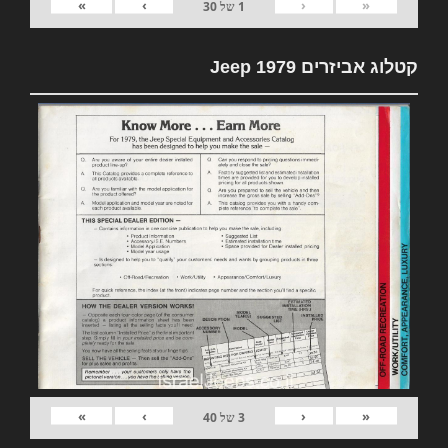
»
›
‹
«
1
של
30
קטלוג אביזרים 1979 Jeep
»
›
‹
«
3
של
40