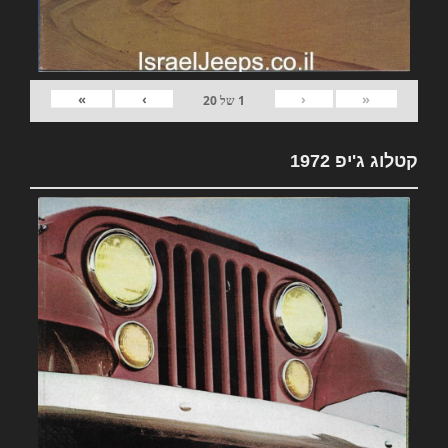
»
›
‹
«
1
של
20
קטלוג ג'יפ 1972