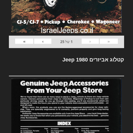
»
›
‹
«
1
של
25
קטלוג אביזרים Jeep 1980