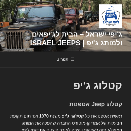
דילוג
לתוכן
ג'יפי ישראל – הבית לג'יפאים
ולמותג ג'יפ | ISRAEL JEEPS
תפריט
קטלוג ג'יפ
קטלוג Jeep אספנות
ראשית אספנו את כל
קטלוגי ג'יפ
משנת 1970 ועד תום תקופת
הבעלות של אמריקן-מוטורס החברה שהפכה את המותג
המופלא הזה לאייקוני וייצרה לאורך השנים את דגמי ג'יפי