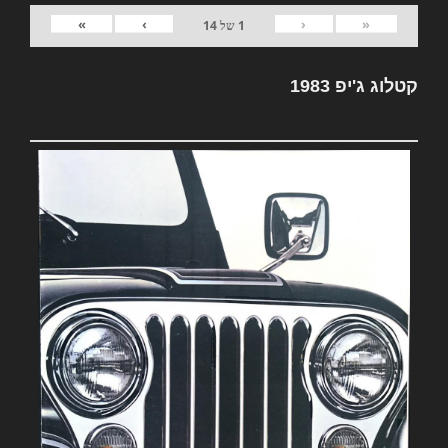
»
›
‹
«
1
של
14
קטלוג ג'יפ 1983