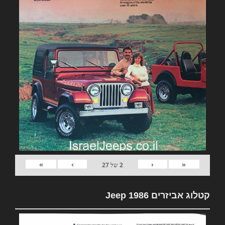
»
›
‹
«
2
של
27
קטלוג אביזרים Jeep 1986