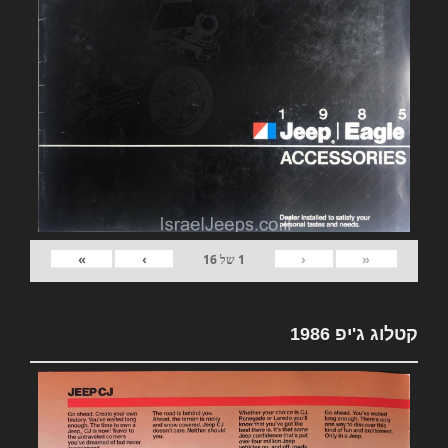
»
›
‹
«
1
של
16
קטלוג ג'יפ 1986