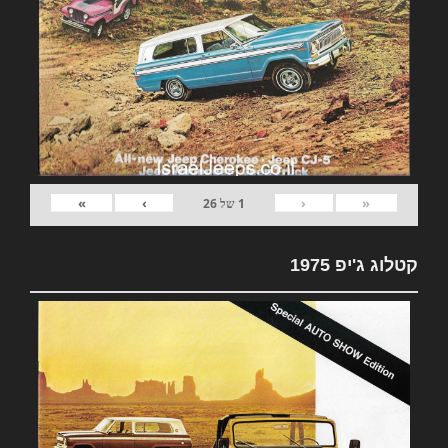
»
›
‹
«
1
של
26
קטלוג ג'יפ 1975