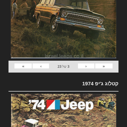
»
›
‹
«
3
של
23
קטלוג ג'יפ 1974