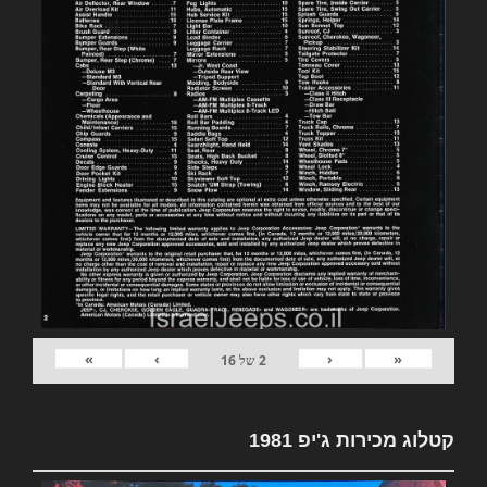
»
›
‹
«
2
של
16
קטלוג מכירות ג'יפ 1981