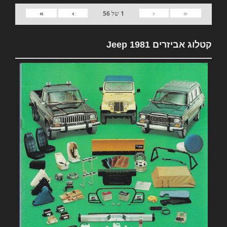
»
›
‹
«
1
של
56
קטלוג אביזרים 1981 Jeep