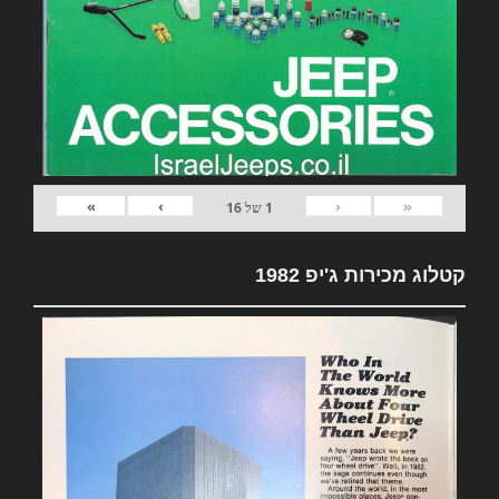
»
›
‹
«
1
של
16
קטלוג מכירות ג'יפ 1982