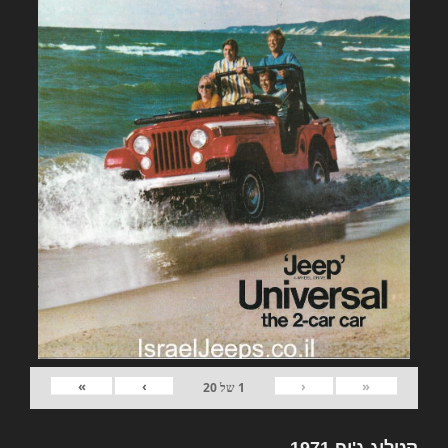
»
›
‹
«
1
של
20