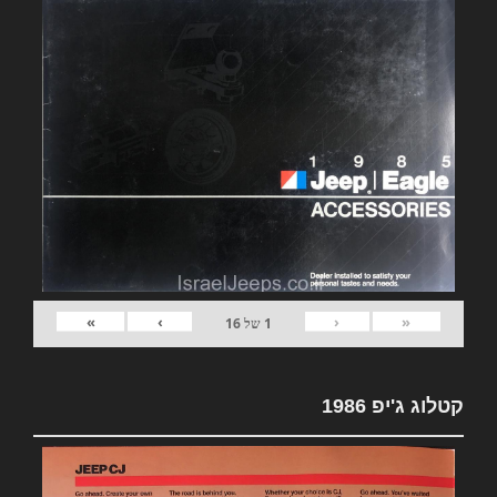
»
›
‹
«
1
של
16
קטלוג ג'יפ 1986