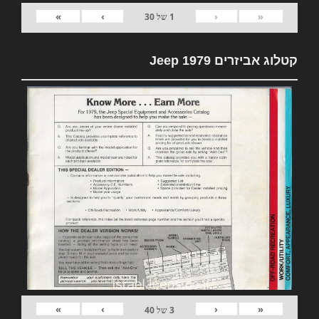
»
›
‹
«
1
של
30
קטלוג אביזרים 1979 Jeep
»
›
‹
«
3
של
40