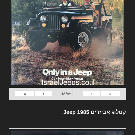
»
›
‹
«
1
של
18
קטלוג אביזרים Jeep 1985