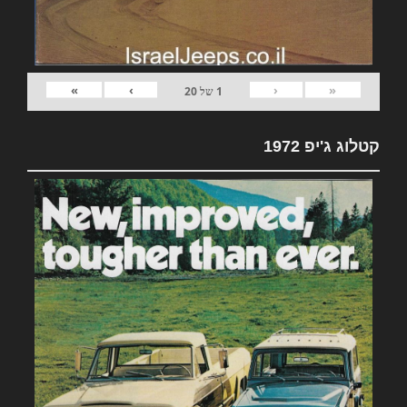
»
›
‹
«
1
של
20
קטלוג ג'יפ 1972