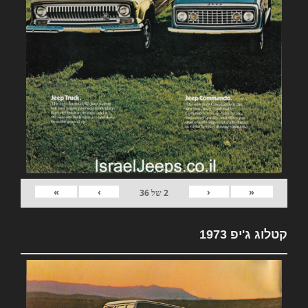
»
›
‹
«
2
של
36
קטלוג ג'יפ 1973