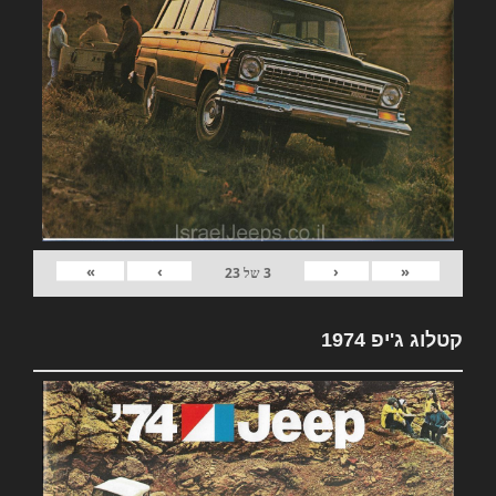
»
›
‹
«
3
של
23
קטלוג ג'יפ 1974