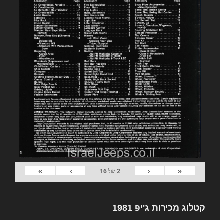
»
›
‹
«
2
של
16
קטלוג מכירות ג'יפ 1981