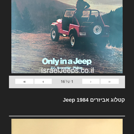
»
›
‹
«
1
של
16
קטלוג אביזרים Jeep 1984