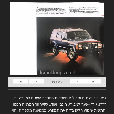
»
›
‹
«
2
של
19
ג'יפ ייצרו דגמים וחבילות מיוחדות במהלך השנים כמו רנגייד,
לרדו, גולדן-איגל ג'מבורי, הונצ'ו ועוד.. לשיחזור המראה הנכון
וחתימת שיפוץ הג'יפ בדוק את המפרט
במפענח מספר הזיהוי