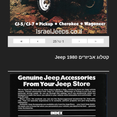
»
›
‹
«
1
של
25
קטלוג אביזרים Jeep 1980