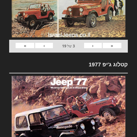
»
›
‹
«
3
של
19
קטלוג ג'יפ 1977