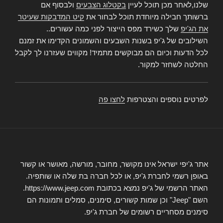
שלנו,לאחר מכן תוכל לעיין
בקטלוג הצבעים
ולבסוף אם
ברשותך חבילה מיוחדת תוכל לבחור את
קיט המדבקות שעיטר
את הג'יפ
שלך כשירד מפס הייצור לפני כמה עשורים..
השילובים של ג'יפ בשנות השבעים והשמונים הקדימו את זמנם
לכל הדעות וכיום הם מבוקשים מתמיד! מקווים שעזרנו לך לקבל
החלטה לשחזר למקור.
לפרטים נוספים והצטרפות
לחצו פה
אתר ג'יפי ישראל אינו מקושר, מחובר, מורשה, מאושר או קשור
באופן רשמי לחברת ג'יפ, או לכל חברה בת שלה או שותפיה.
האתר הרשמי של ג'יפ נמצא בכתובת https://www.jeep.com.
השם "Jeep" וכן שמות קשורים, סימנים, סמלים ותמונות הם
סימנים מסחריים רשומים של חברת ג'יפ.