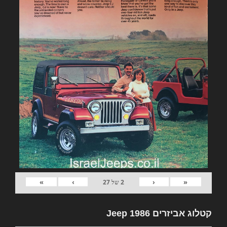
»
›
‹
«
2
של
27
קטלוג אביזרים Jeep 1986