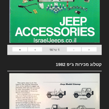
»
›
‹
«
1
של
16
קטלוג מכירות ג'יפ 1982