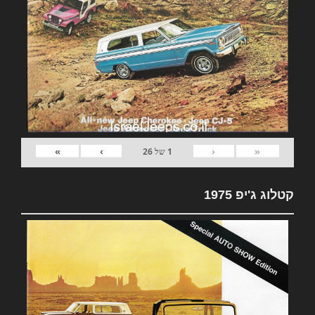
»
›
‹
«
1
של
26
קטלוג ג'יפ 1975