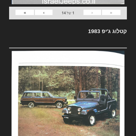
»
›
‹
«
1
של
14
קטלוג ג'יפ 1983