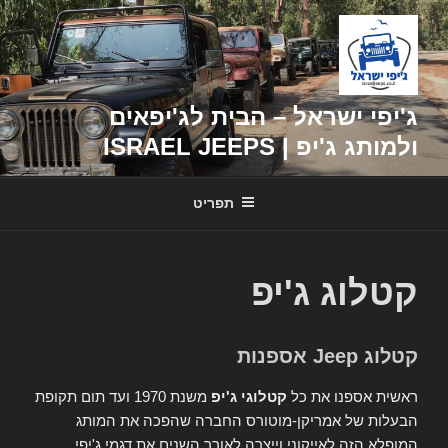
דילוג
לתוכן
ג'יפי ישראל – הבית לג'יפאים
ולמותג ג'יפ | ISRAEL JEEPS
תפריט
קטלוג ג'יפ
קטלוג Jeep אספנות
ראשית אספנו את כל
קטלוגי ג'יפ
משנת 1970 ועד תום תקופת
הבעלות של אמריקן-מוטורס החברה שהפכה את המותג
המופלא הזה לאייקוני וייצרה לאורך השנים את דגמי ג'יפי