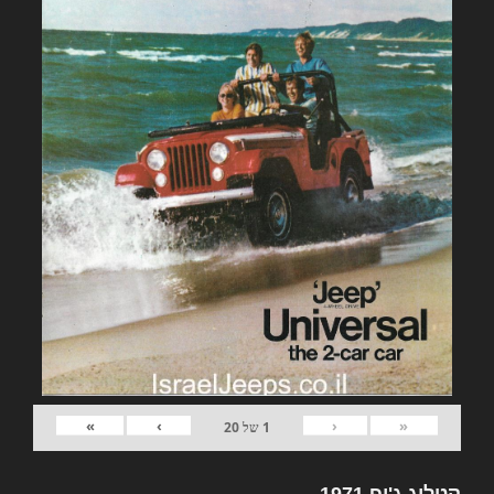
»
›
‹
«
1
של
20