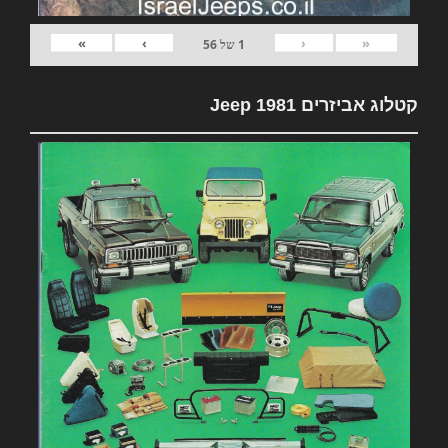
»
›
‹
«
1
של
56
קטלוג אביזרים 1981 Jeep