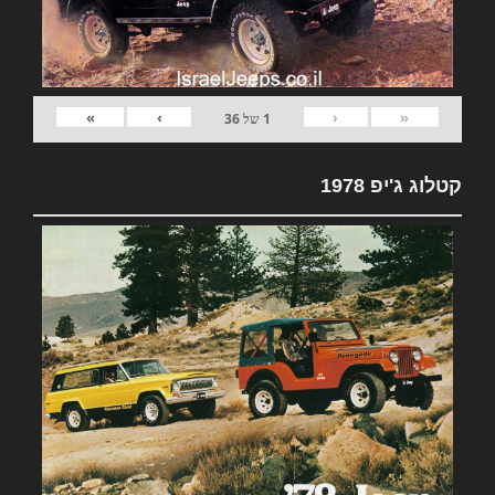
»
›
‹
«
1
של
36
קטלוג ג'יפ 1978