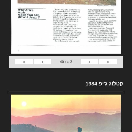
»
›
‹
«
2
של
40
קטלוג ג'יפ 1984