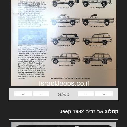
»
›
‹
«
3
של
62
קטלוג אביזרים 1982 Jeep