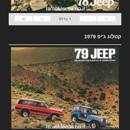
»
›
‹
«
1
של
31
קטלוג ג'יפ 1979