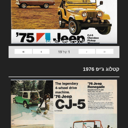
»
›
‹
«
1
של
19
קטלוג ג'יפ 1976