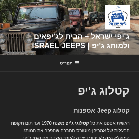
דילוג
לתוכן
ג'יפי ישראל – הבית לג'יפאים
ולמותג ג'יפ | ISRAEL JEEPS
תפריט
קטלוג ג'יפ
קטלוג Jeep אספנות
ראשית אספנו את כל
קטלוגי ג'יפ
משנת 1970 ועד תום תקופת
הבעלות של אמריקן-מוטורס החברה שהפכה את המותג
המופלא הזה לאייקוני וייצרה לאורך השנים את דגמי ג'יפי