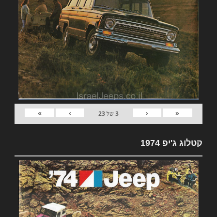
»
›
‹
«
3
של
23
קטלוג ג'יפ 1974