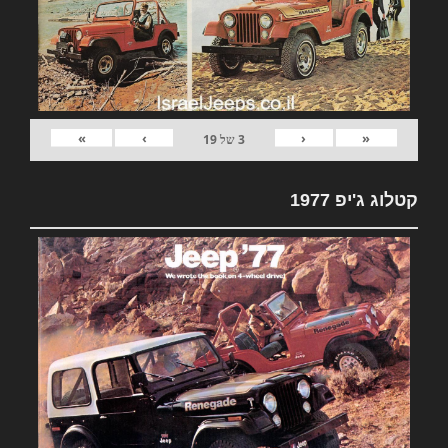
»
›
‹
«
3
של
19
קטלוג ג'יפ 1977