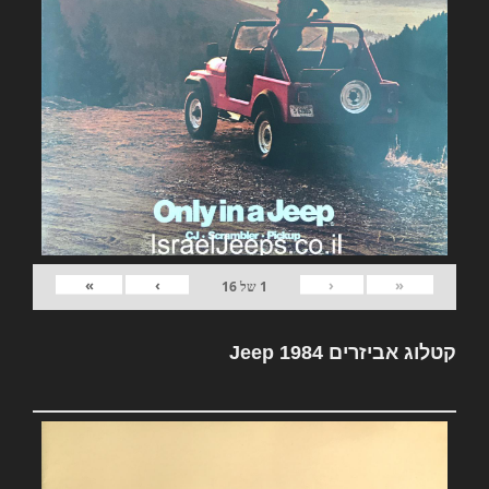
»
›
‹
«
1
של
16
קטלוג אביזרים Jeep 1984