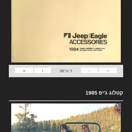
»
›
‹
«
1
של
20
קטלוג ג'יפ 1985