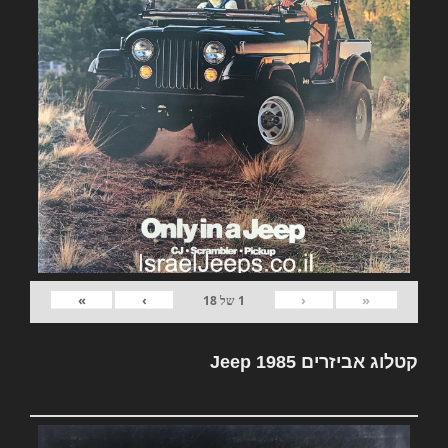
»
›
‹
«
1
של
18
קטלוג אביזרים Jeep 1985