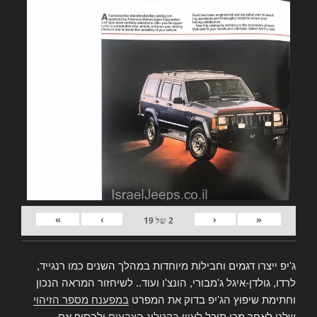
»
›
‹
«
2
של
19
ג'יפ ייצרו דגמים וחבילות מיוחדות במהלך השנים כמו רנגייד,
לרדו, גולדן-איגל ג'מבורי, הונצ'ו ועוד.. לשיחזור המראה הנכון
וחתימת שיפוץ הג'יפ בדוק את המפרט
במפענח מספר הזיהוי
שלנו,לאחר מכן תוכל לעיין
בקטלוג הצבעים
ולבסוף אם