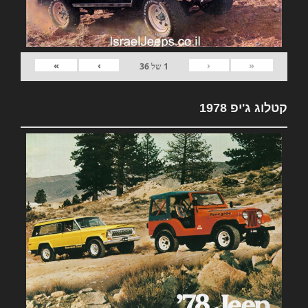
»
›
‹
«
1
של
36
קטלוג ג'יפ 1978