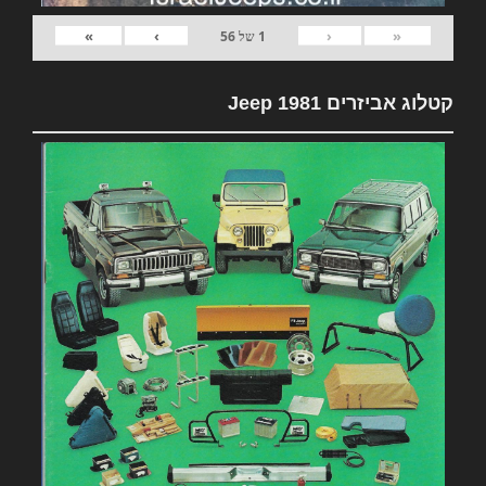
»
›
‹
«
1
של
56
קטלוג אביזרים 1981 Jeep