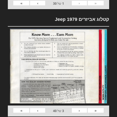
»
›
‹
«
1
של
30
קטלוג אביזרים 1979 Jeep
»
›
‹
«
3
של
40