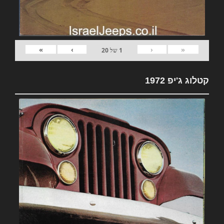
»
›
‹
«
1
של
20
קטלוג ג'יפ 1972