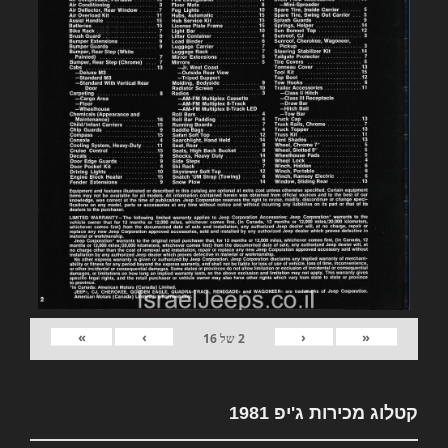
»
›
‹
«
2
של
16
קטלוג מכירות ג'יפ 1981