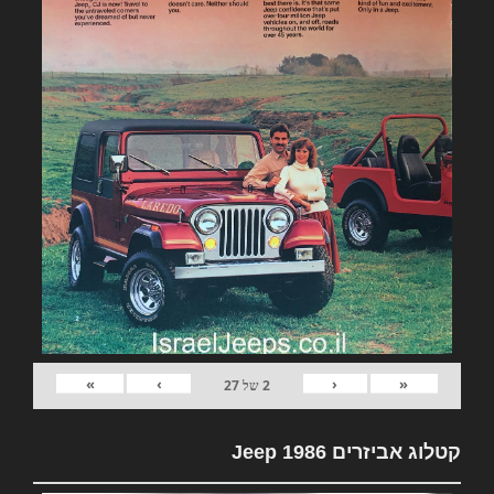
»
›
‹
«
2
של
27
קטלוג אביזרים Jeep 1986