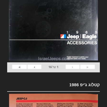
»
›
‹
«
1
של
16
קטלוג ג'יפ 1986