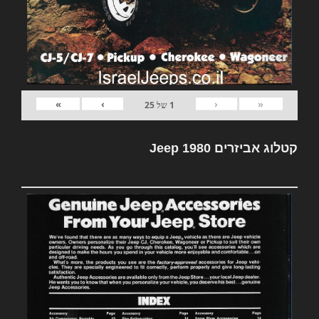
»
›
‹
«
1
של
25
קטלוג אביזרים Jeep 1980