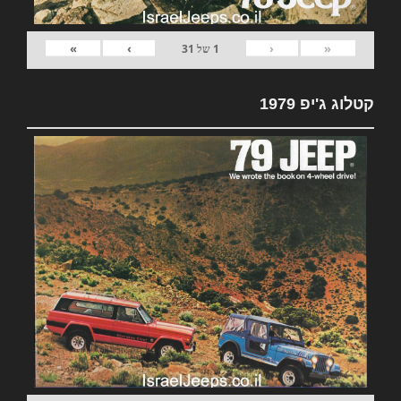
»
›
‹
«
1
של
31
קטלוג ג'יפ 1979