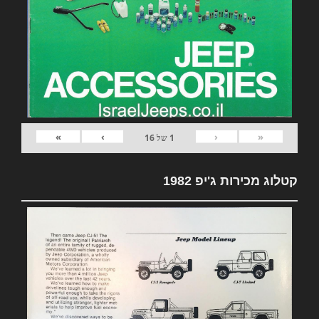
»
›
‹
«
1
של
16
קטלוג מכירות ג'יפ 1982