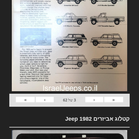
»
›
‹
«
3
של
62
קטלוג אביזרים 1982 Jeep