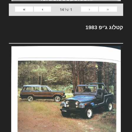
»
›
‹
«
1
של
14
קטלוג ג'יפ 1983