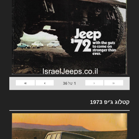
»
›
‹
«
1
של
36
קטלוג ג'יפ 1973