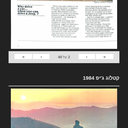
»
›
‹
«
2
של
40
קטלוג ג'יפ 1984