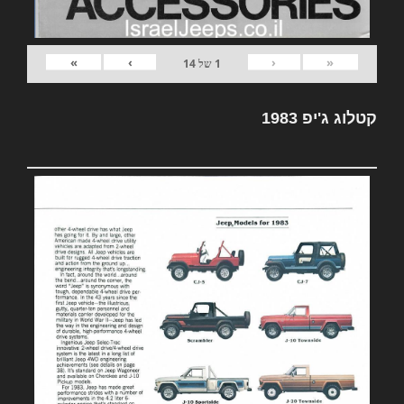
»
›
‹
«
1
של
14
קטלוג ג'יפ 1983