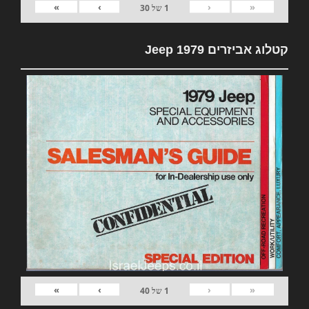
»
›
‹
«
1
של
30
קטלוג אביזרים 1979 Jeep
»
›
‹
«
1
של
40