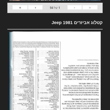
»
›
‹
«
1
של
56
קטלוג אביזרים 1981 Jeep