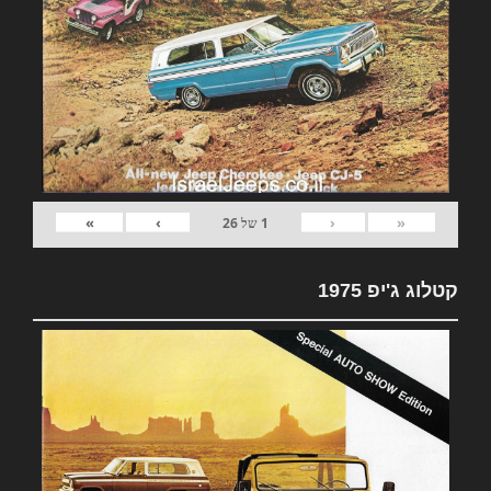
»
›
‹
«
1
של
26
קטלוג ג'יפ 1975