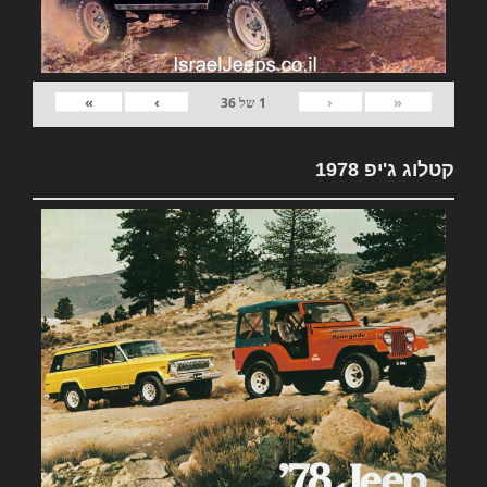
»
›
‹
«
1
של
36
קטלוג ג'יפ 1978