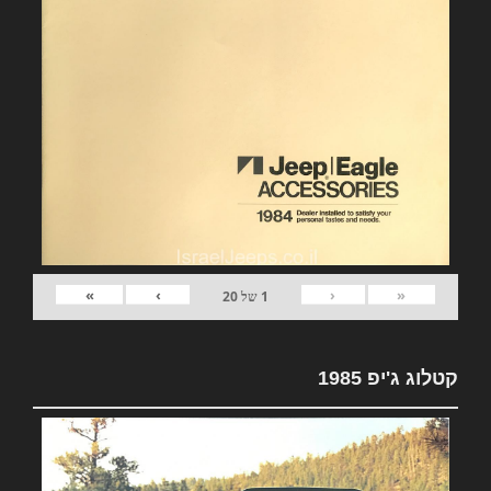
»
›
‹
«
1
של
20
קטלוג ג'יפ 1985