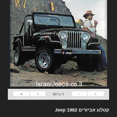
»
›
‹
«
1
של
62
קטלוג אביזרים 1982 Jeep