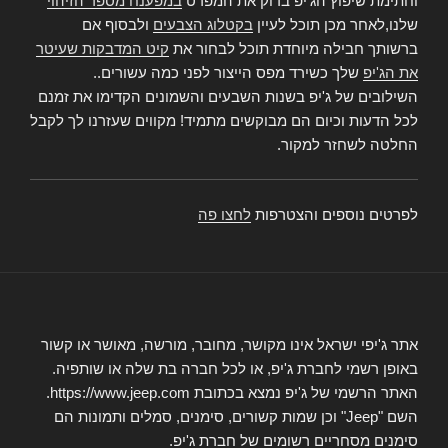
וחתימת שיפוץ הג'יפ בדוק את המפרט
במפענח מספר הזיהוי
שלנו,לאחר מכן תוכל לעיין
בקטלוג הצבעים
ולבסוף אם
ברשותך חבילה מיוחדת תוכל לבחור את
קיט המדבקות שעיטר
את הג'יפ
שלך כשירד מפס הייצור לפני כמה עשורים..
השילובים של ג'יפ בשנות השבעים והשמונים הקדימו את זמנם
לכל הדעות וכיום הם מבוקשים מתמיד! מקווים שעזרנו לך לקבל
החלטה לשחזר למקור.
לפרטים נוספים והצטרפות
לחצו פה
אתר ג'יפי ישראל אינו מקושר, מחובר, מורשה, מאושר או קשור
באופן רשמי לחברת ג'יפ, או לכל חברה בת שלה או שותפיה.
האתר הרשמי של ג'יפ נמצא בכתובת https://www.jeep.com.
השם "Jeep" וכן שמות קשורים, סימנים, סמלים ותמונות הם
סימנים מסחריים רשומים של חברת ג'יפ.