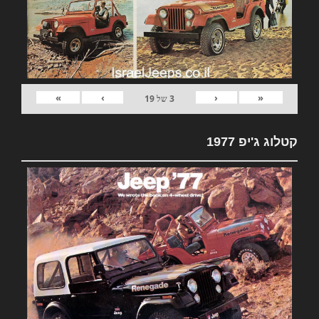
»
›
‹
«
3
של
19
קטלוג ג'יפ 1977