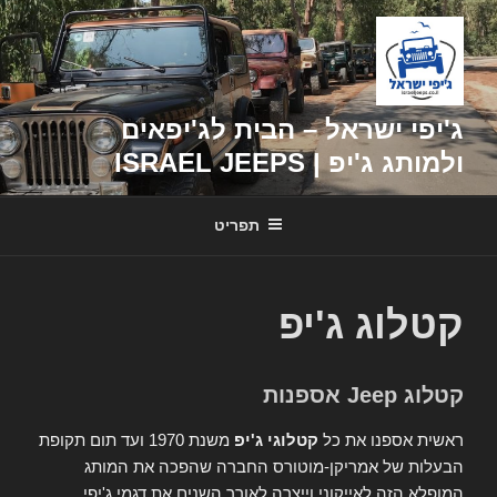
דילוג
לתוכן
ג'יפי ישראל – הבית לג'יפאים
ולמותג ג'יפ | ISRAEL JEEPS
תפריט
קטלוג ג'יפ
קטלוג Jeep אספנות
ראשית אספנו את כל
קטלוגי ג'יפ
משנת 1970 ועד תום תקופת
הבעלות של אמריקן-מוטורס החברה שהפכה את המותג
המופלא הזה לאייקוני וייצרה לאורך השנים את דגמי ג'יפי