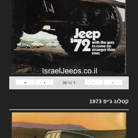
»
›
‹
«
1
של
36
קטלוג ג'יפ 1973