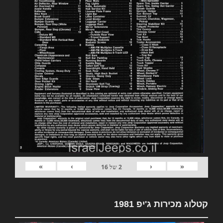
»
›
‹
«
2
של
16
קטלוג מכירות ג'יפ 1981