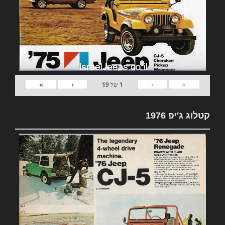
»
›
‹
«
1
של
19
קטלוג ג'יפ 1976