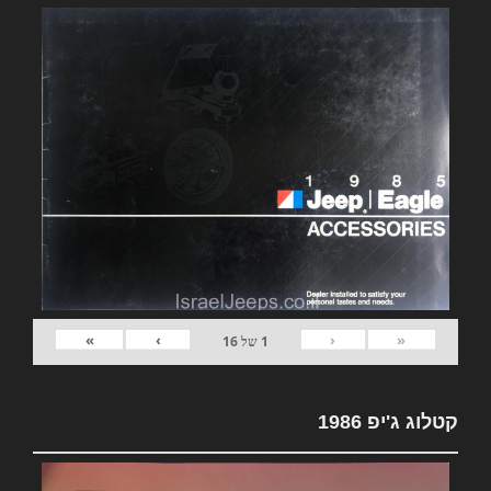
»
›
‹
«
1
של
16
קטלוג ג'יפ 1986