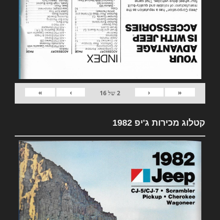
»
›
‹
«
2
של
16
קטלוג מכירות ג'יפ 1982