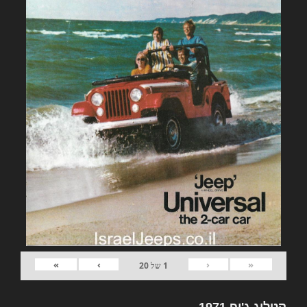
»
›
‹
«
1
של
20