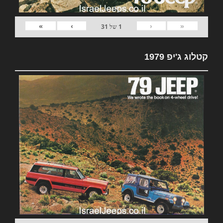
»
›
‹
«
1
של
31
קטלוג ג'יפ 1979