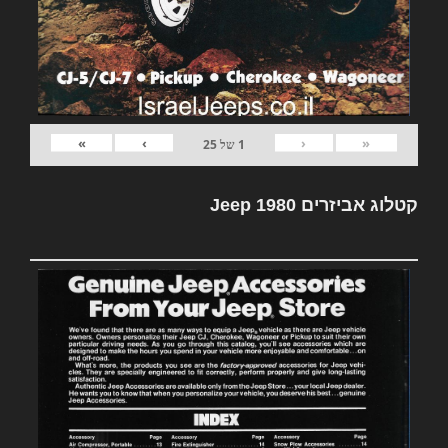
»
›
‹
«
1
של
25
קטלוג אביזרים Jeep 1980