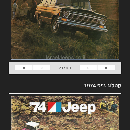
»
›
‹
«
3
של
23
קטלוג ג'יפ 1974