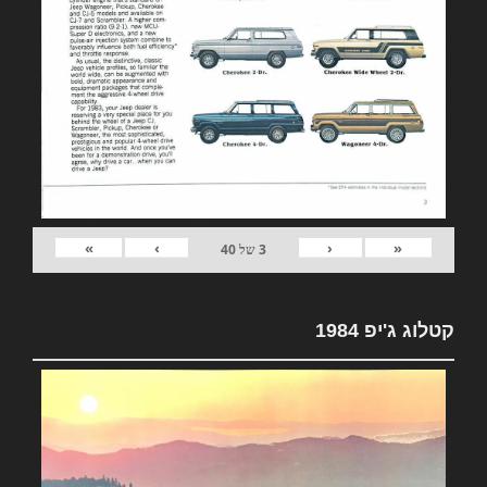
»
›
‹
«
3
של
40
קטלוג ג'יפ 1984