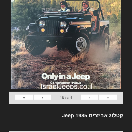
»
›
‹
«
1
של
18
קטלוג אביזרים Jeep 1985