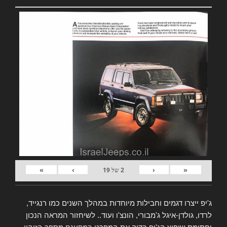
»
›
‹
«
2
של
19
ג'יפ ייצרו דגמים וחבילות מיוחדות במהלך השנים כמו רנגייד,
לרדו, גולדן-איגל ג'מבורי, הונצ'ו ועוד.. לשיחזור המראה הנכון