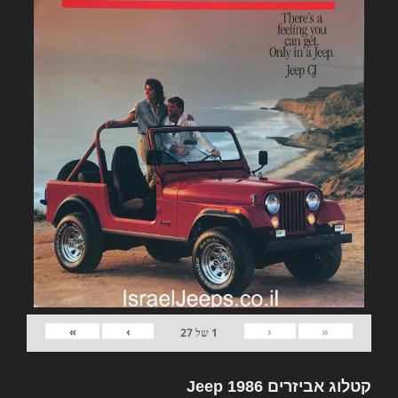
»
›
‹
«
1
של
27
קטלוג אביזרים Jeep 1986