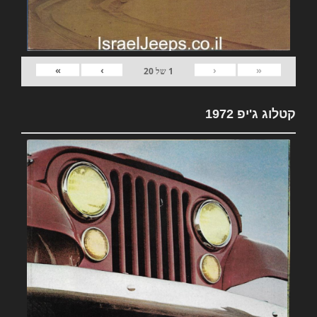
»
›
‹
«
1
של
20
קטלוג ג'יפ 1972