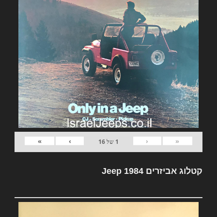
»
›
‹
«
1
של
16
קטלוג אביזרים Jeep 1984