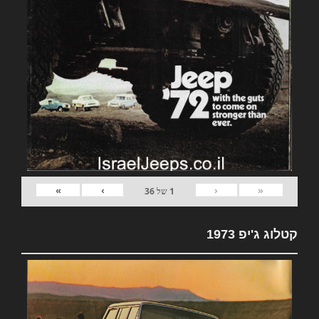
»
›
‹
«
1
של
36
קטלוג ג'יפ 1973