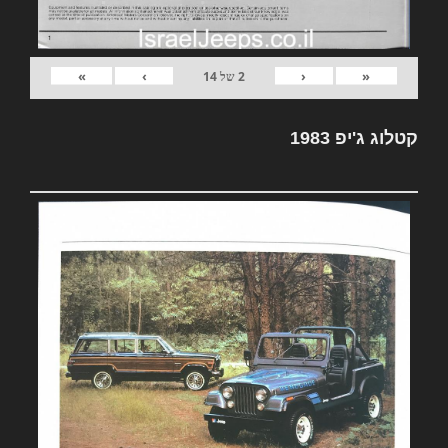
»
›
‹
«
2
של
14
קטלוג ג'יפ 1983