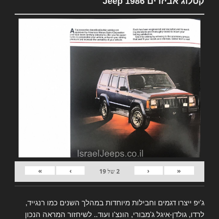
קטלוג אביזרים Jeep 1986
»
›
‹
«
2
של
19
ג'יפ ייצרו דגמים וחבילות מיוחדות במהלך השנים כמו רנגייד,
לרדו, גולדן-איגל ג'מבורי, הונצ'ו ועוד.. לשיחזור המראה הנכון