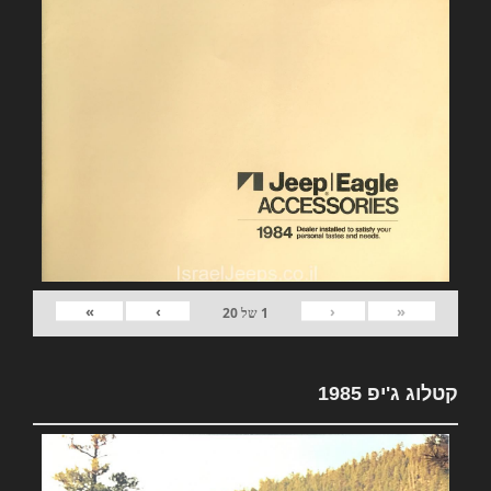
»
›
‹
«
1
של
20
קטלוג ג'יפ 1985