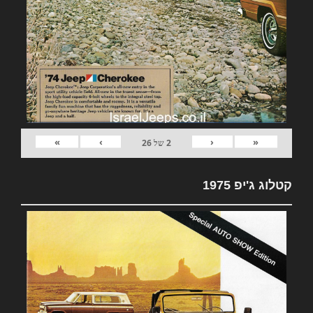
»
›
‹
«
2
של
26
קטלוג ג'יפ 1975