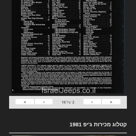
»
›
‹
«
2
של
16
קטלוג מכירות ג'יפ 1981