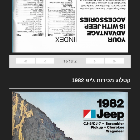
»
›
‹
«
2
של
16
קטלוג מכירות ג'יפ 1982