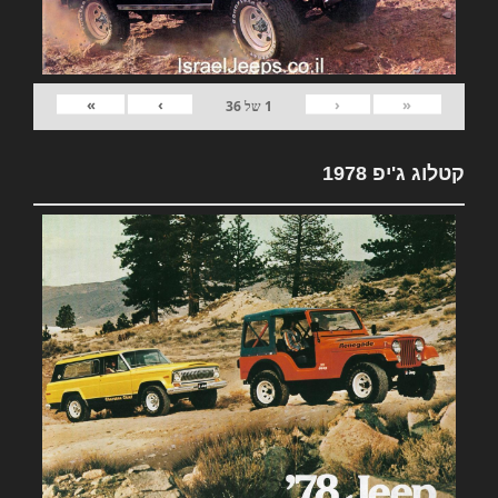
»
›
‹
«
1
של
36
קטלוג ג'יפ 1978