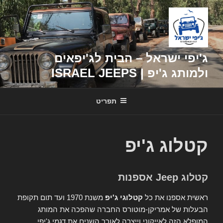
דילוג
לתוכן
ג'יפי ישראל – הבית לג'יפאים
ולמותג ג'יפ | ISRAEL JEEPS
תפריט
קטלוג ג'יפ
קטלוג Jeep אספנות
ראשית אספנו את כל
קטלוגי ג'יפ
משנת 1970 ועד תום תקופת
הבעלות של אמריקן-מוטורס החברה שהפכה את המותג
המופלא הזה לאייקוני וייצרה לאורך השנים את דגמי ג'יפי