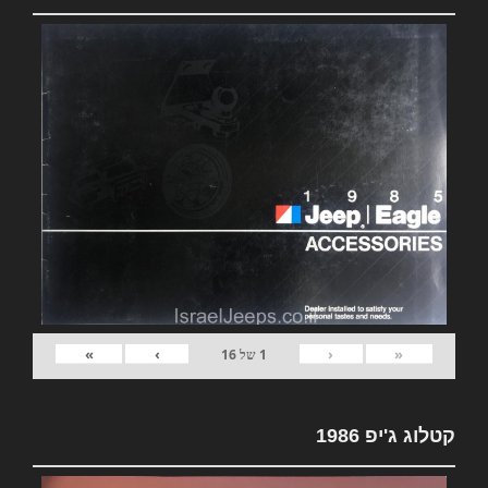
»
›
‹
«
1
של
16
קטלוג ג'יפ 1986