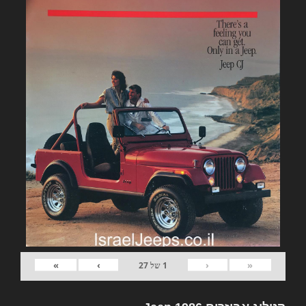
»
›
‹
«
1
של
27