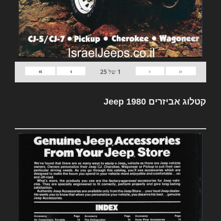
»
›
‹
«
1
של
25
קטלוג אביזרים Jeep 1980