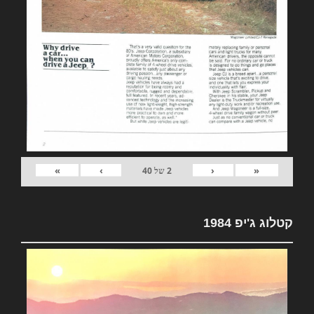
»
›
‹
«
2
של
40
קטלוג ג'יפ 1984