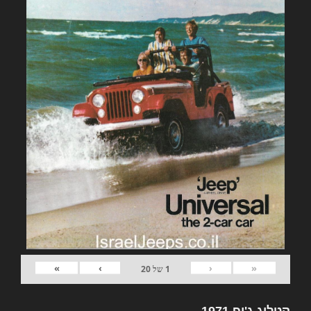
»
›
‹
«
1
של
20