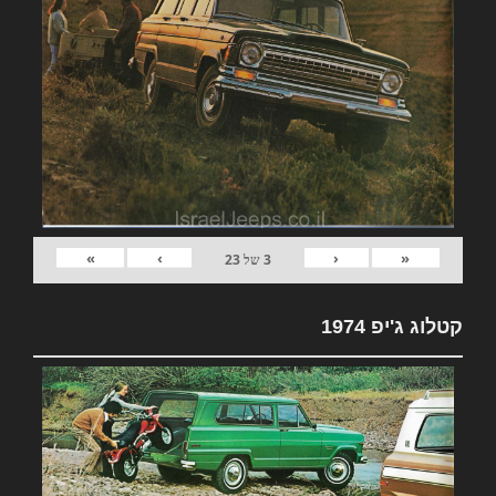
»
›
‹
«
3
של
23
קטלוג ג'יפ 1974