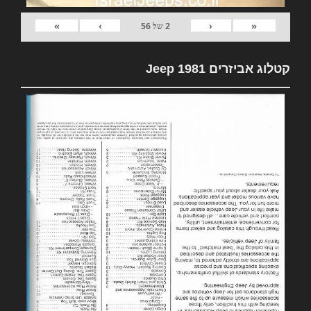
»
›
‹
«
2
של
56
קטלוג אביזרים 1981 Jeep