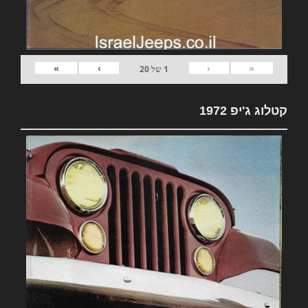
»
›
‹
«
1
של
20
קטלוג ג'יפ 1972