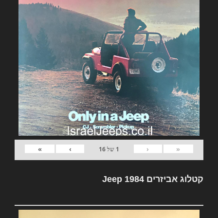
»
›
‹
«
1
של
16
קטלוג אביזרים Jeep 1984