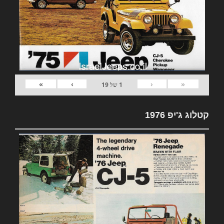
»
›
‹
«
1
של
19
קטלוג ג'יפ 1976