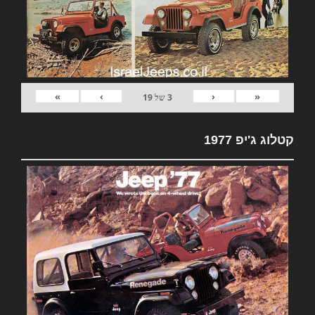
»
›
‹
«
3
של
19
קטלוג ג'יפ 1977