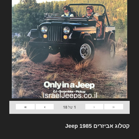
»
›
‹
«
1
של
18
קטלוג אביזרים Jeep 1985