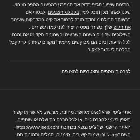
וחתימת שיפוץ הג'יפ בדוק את המפרט
במפענח מספר הזיהוי
שלנו,לאחר מכן תוכל לעיין
בקטלוג הצבעים
ולבסוף אם
ברשותך חבילה מיוחדת תוכל לבחור את
קיט המדבקות שעיטר
את הג'יפ
שלך כשירד מפס הייצור לפני כמה עשורים..
השילובים של ג'יפ בשנות השבעים והשמונים הקדימו את זמנם
לכל הדעות וכיום הם מבוקשים מתמיד! מקווים שעזרנו לך לקבל
החלטה לשחזר למקור.
לפרטים נוספים והצטרפות
לחצו פה
אתר ג'יפי ישראל אינו מקושר, מחובר, מורשה, מאושר או קשור
באופן רשמי לחברת ג'יפ, או לכל חברה בת שלה או שותפיה.
האתר הרשמי של ג'יפ נמצא בכתובת https://www.jeep.com.
השם "Jeep" וכן שמות קשורים, סימנים, סמלים ותמונות הם