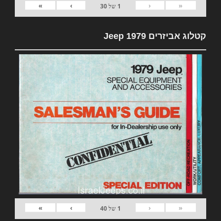
»
›
‹
«
1
של
30
קטלוג אביזרים 1979 Jeep
»
›
‹
«
1
של
40