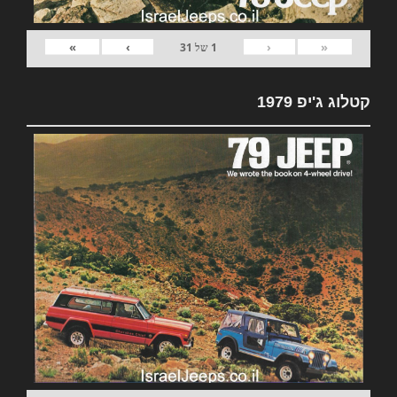
»
›
‹
«
1
של
31
קטלוג ג'יפ 1979