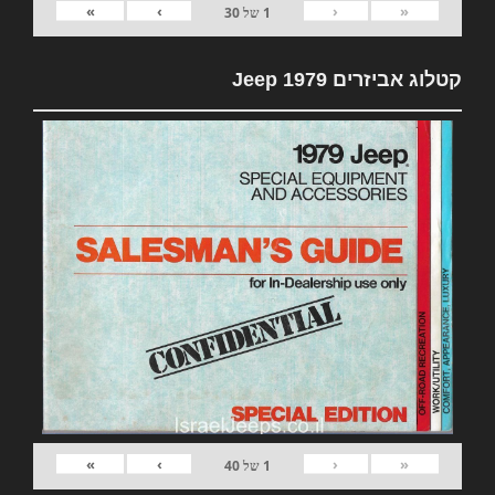
»
›
‹
«
1
של
30
קטלוג אביזרים 1979 Jeep
»
›
‹
«
1
של
40