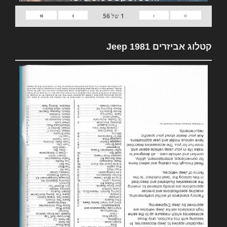
»
›
‹
«
1
של
56
קטלוג אביזרים 1981 Jeep