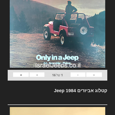
»
›
‹
«
1
של
16
קטלוג אביזרים Jeep 1984