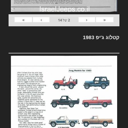
»
›
‹
«
2
של
14
קטלוג ג'יפ 1983