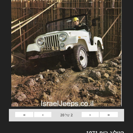
»
›
‹
«
2
של
20