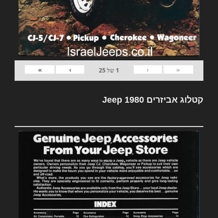
»
›
‹
«
1
של
25
קטלוג אביזרים Jeep 1980