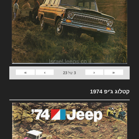
»
›
‹
«
3
של
23
קטלוג ג'יפ 1974