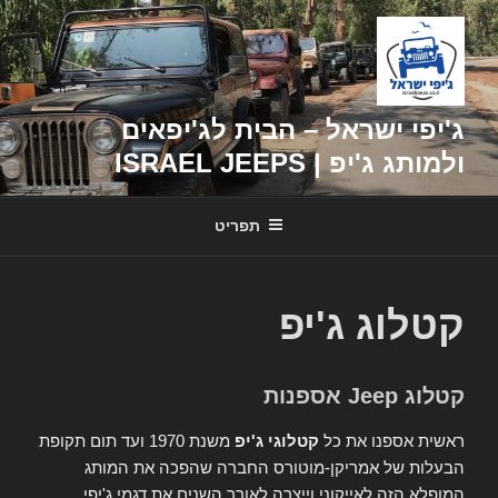
דילוג
לתוכן
ג'יפי ישראל – הבית לג'יפאים
ולמותג ג'יפ | ISRAEL JEEPS
תפריט
קטלוג ג'יפ
קטלוג Jeep אספנות
ראשית אספנו את כל
קטלוגי ג'יפ
משנת 1970 ועד תום תקופת
הבעלות של אמריקן-מוטורס החברה שהפכה את המותג
המופלא הזה לאייקוני וייצרה לאורך השנים את דגמי ג'יפי