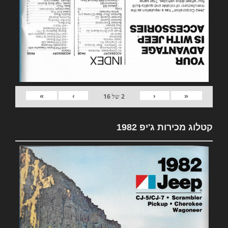
»
›
‹
«
2
של
16
קטלוג מכירות ג'יפ 1982