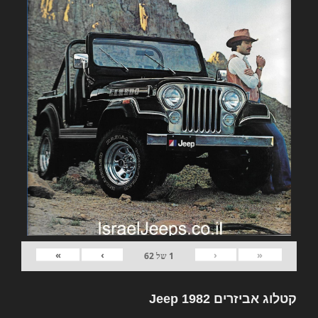
»
›
‹
«
1
של
62
קטלוג אביזרים 1982 Jeep