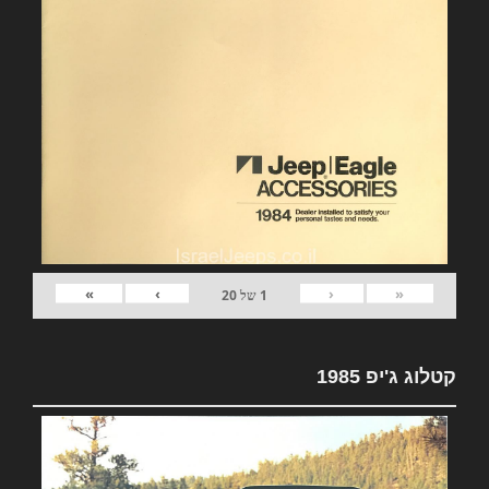
»
›
‹
«
1
של
20
קטלוג ג'יפ 1985