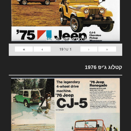
»
›
‹
«
1
של
19
קטלוג ג'יפ 1976