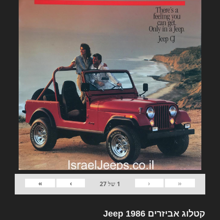
»
›
‹
«
1
של
27
קטלוג אביזרים Jeep 1986