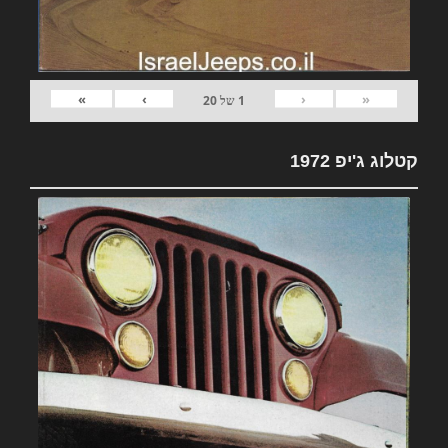
»
›
‹
«
1
של
20
קטלוג ג'יפ 1972