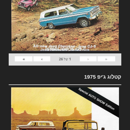
»
›
‹
«
1
של
26
קטלוג ג'יפ 1975