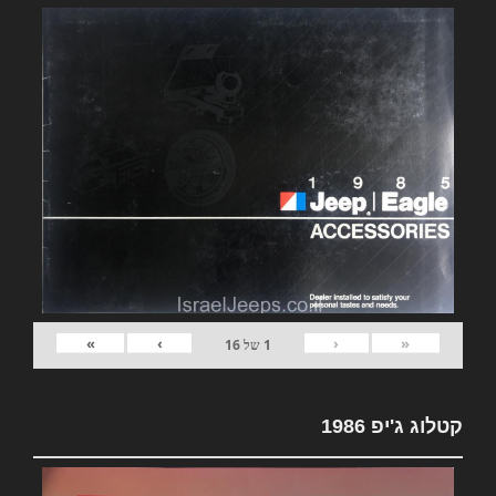
»
›
‹
«
1
של
16
קטלוג ג'יפ 1986