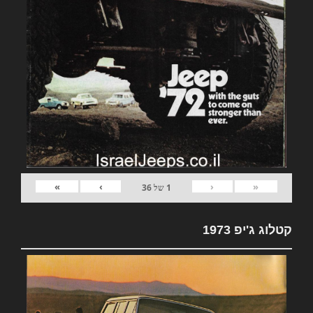
»
›
‹
«
1
של
36
קטלוג ג'יפ 1973