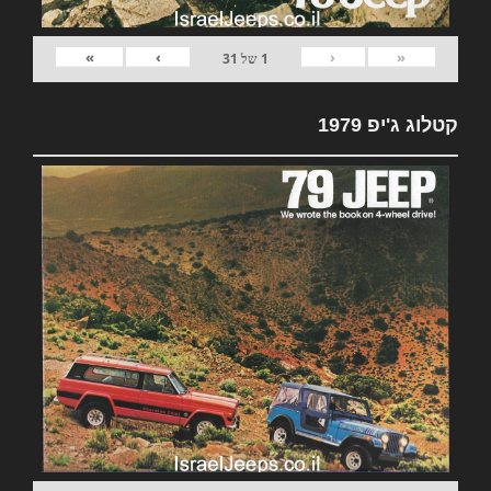
»
›
‹
«
1
של
31
קטלוג ג'יפ 1979