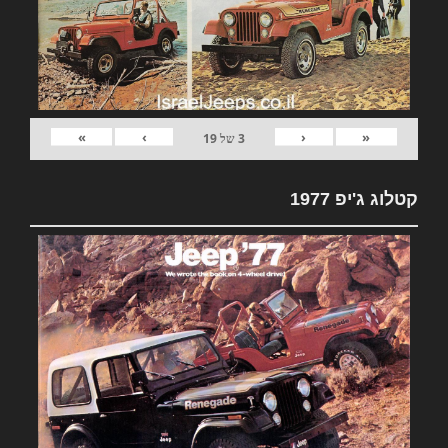
»
›
‹
«
3
של
19
קטלוג ג'יפ 1977