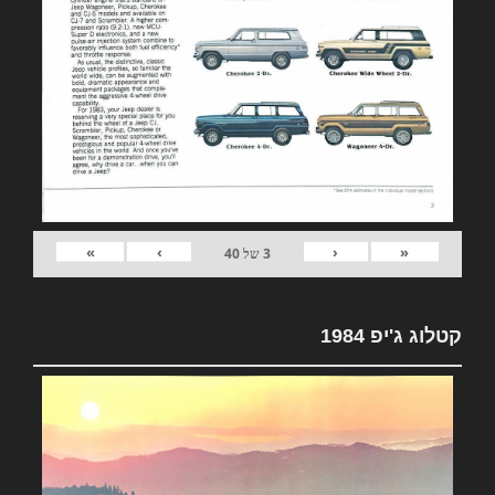
»
›
‹
«
3
של
40
קטלוג ג'יפ 1984