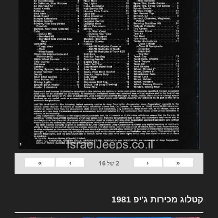
»
›
‹
«
2
של
16
קטלוג מכירות ג'יפ 1981