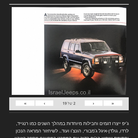
»
›
‹
«
2
של
19
ג'יפ ייצרו דגמים וחבילות מיוחדות במהלך השנים כמו רנגייד,
לרדו, גולדן-איגל ג'מבורי, הונצ'ו ועוד.. לשיחזור המראה הנכון