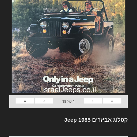
»
›
‹
«
1
של
18
קטלוג אביזרים Jeep 1985