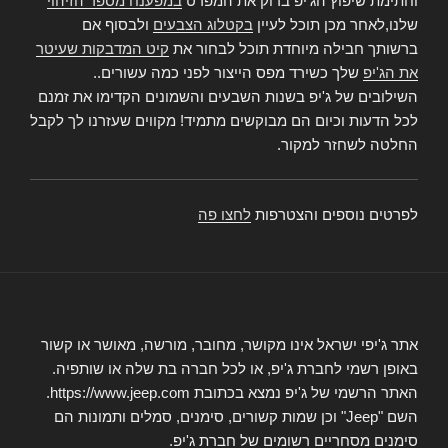
וחתימת שיפוץ הג'יפ בדוק את המפרט
במפענח מספר הזיהוי
שלנו,לאחר מכן תוכל לעיין
בקטלוג הצבעים
ולבסוף אם
ברשותך חבילה מיוחדת תוכל לבחור את
קיט המדבקות שעיטר
את הג'יפ
שלך כשירד מפס הייצור לפני כמה עשורים..
השילובים של ג'יפ בשנות השבעים והשמונים הקדימו את זמנם
לכל הדעות וכיום הם מבוקשים מתמיד! מקווים שעזרנו לך לקבל
החלטה לשחזר למקור.
לפרטים נוספים והצטרפות
לחצו פה
אתר ג'יפי ישראל אינו מקושר, מחובר, מורשה, מאושר או קשור
באופן רשמי לחברת ג'יפ, או לכל חברה בת שלה או שותפיה.
האתר הרשמי של ג'יפ נמצא בכתובת https://www.jeep.com.
השם "Jeep" וכן שמות קשורים, סימנים, סמלים ותמונות הם
סימנים מסחריים רשומים של חברת ג'יפ.