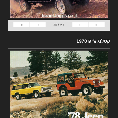
»
›
‹
«
1
של
36
קטלוג ג'יפ 1978