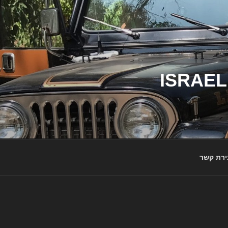
ג'יפי ישראל – הבית לג'יפאים ולמותג ג'יפ | ISRAEL
ירת קשר