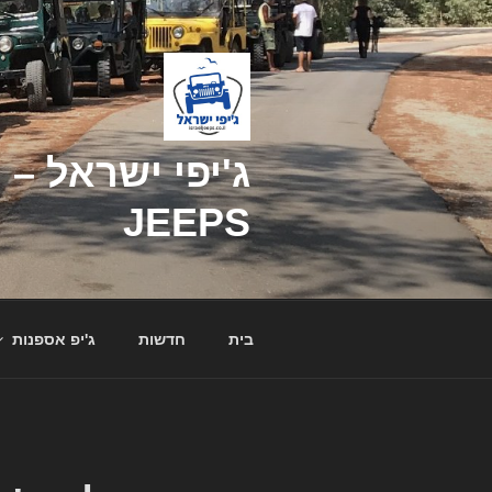
דילוג
לתוכן
JEEPS
בית
חדשות
ג'יפ אספנות