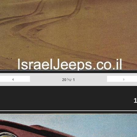
›
‹
1
של
20