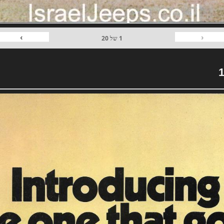
›
‹
1
של
20