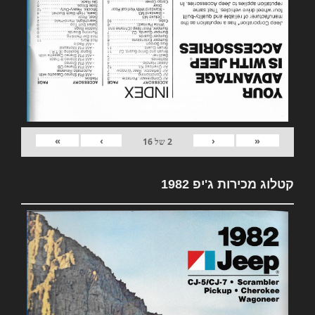
»
›
‹
«
2
של
16
קטלוג מכירות ג'יפ 1982