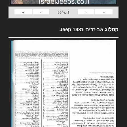
»
›
‹
«
1
של
56
קטלוג אביזרים 1981 Jeep