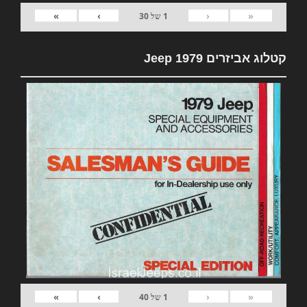
»
›
‹
«
1
של
30
קטלוג אביזרים 1979 Jeep
»
›
‹
«
1
של
40