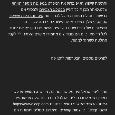
וחתימת שיפוץ הג'יפ בדוק את המפרט
במפענח מספר הזיהוי
שלנו,לאחר מכן תוכל לעיין
בקטלוג הצבעים
ולבסוף אם
ברשותך חבילה מיוחדת תוכל לבחור את
קיט המדבקות שעיטר
את הג'יפ
שלך כשירד מפס הייצור לפני כמה עשורים..
השילובים של ג'יפ בשנות השבעים והשמונים הקדימו את זמנם
לכל הדעות וכיום הם מבוקשים מתמיד! מקווים שעזרנו לך לקבל
החלטה לשחזר למקור.
לפרטים נוספים והצטרפות
לחצו פה
אתר ג'יפי ישראל אינו מקושר, מחובר, מורשה, מאושר או קשור
באופן רשמי לחברת ג'יפ, או לכל חברה בת שלה או שותפיה.
האתר הרשמי של ג'יפ נמצא בכתובת https://www.jeep.com.
השם "Jeep" וכן שמות קשורים, סימנים, סמלים ותמונות הם