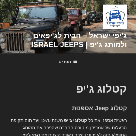
דילוג
לתוכן
ג'יפי ישראל – הבית לג'יפאים
ולמותג ג'יפ | ISRAEL JEEPS
תפריט
קטלוג ג'יפ
קטלוג Jeep אספנות
ראשית אספנו את כל
קטלוגי ג'יפ
משנת 1970 ועד תום תקופת
הבעלות של אמריקן-מוטורס החברה שהפכה את המותג
המופלא הזה לאייקוני וייצרה לאורך השנים את דגמי ג'יפי