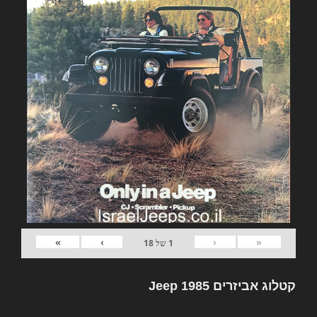
»
›
‹
«
1
של
18
קטלוג אביזרים Jeep 1985