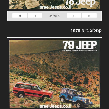
»
›
‹
«
1
של
31
קטלוג ג'יפ 1979