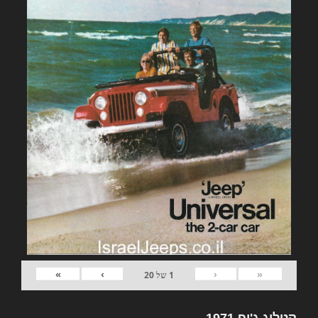
»
›
‹
«
1
של
20