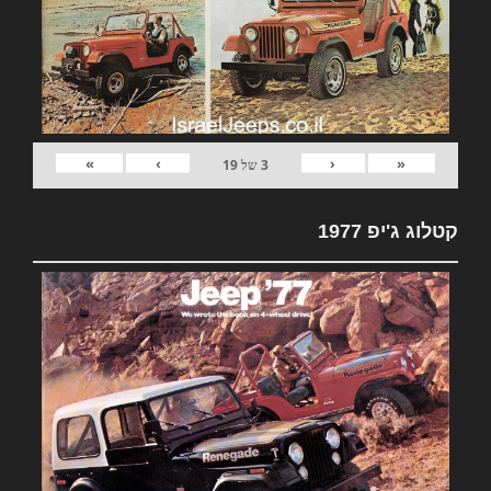
»
›
‹
«
3
של
19
קטלוג ג'יפ 1977