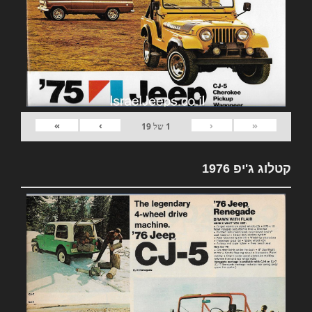
»
›
‹
«
1
של
19
קטלוג ג'יפ 1976