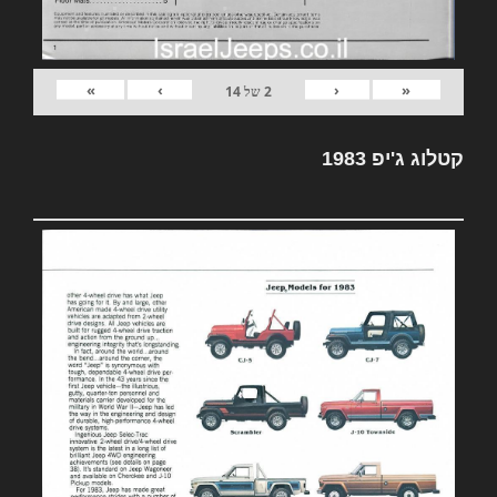
»
›
‹
«
2
של
14
קטלוג ג'יפ 1983