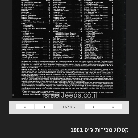
»
›
‹
«
2
של
16
קטלוג מכירות ג'יפ 1981