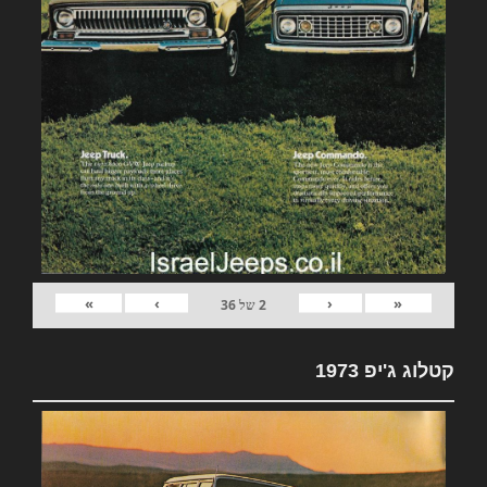
»
›
‹
«
2
של
36
קטלוג ג'יפ 1973