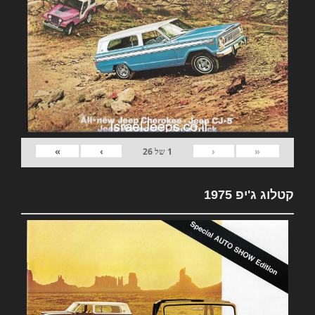
»
›
‹
«
1
של
26
קטלוג ג'יפ 1975