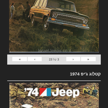
»
›
‹
«
3
של
23
קטלוג ג'יפ 1974