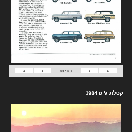
»
›
‹
«
3
של
40
קטלוג ג'יפ 1984