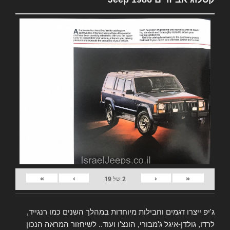
»
›
‹
«
2
של
19
ג'יפ ייצרו דגמים וחבילות מיוחדות במהלך השנים כמו רנגייד,
לרדו, גולדן-איגל ג'מבורי, הונצ'ו ועוד.. לשיחזור המראה הנכון