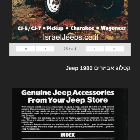
»
›
‹
«
1
של
25
קטלוג אביזרים Jeep 1980