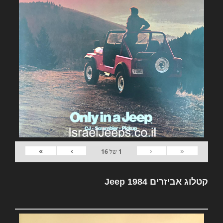
»
›
‹
«
1
של
16
קטלוג אביזרים Jeep 1984