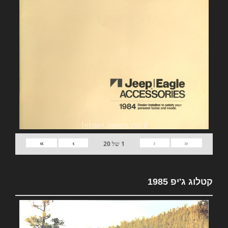
»
›
‹
«
1
של
20
קטלוג ג'יפ 1985