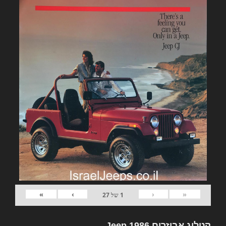
»
›
‹
«
1
של
27
קטלוג אביזרים Jeep 1986