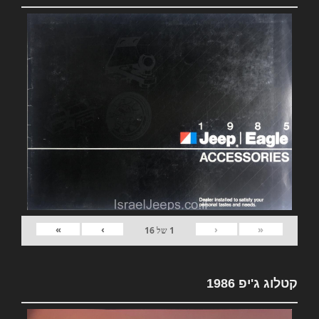
»
›
‹
«
1
של
16
קטלוג ג'יפ 1986