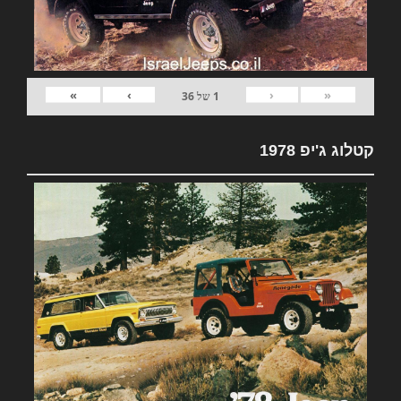
»
›
‹
«
1
של
36
קטלוג ג'יפ 1978