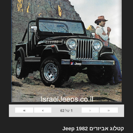
»
›
‹
«
1
של
62
קטלוג אביזרים 1982 Jeep