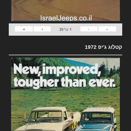
»
›
‹
«
1
של
20
קטלוג ג'יפ 1972