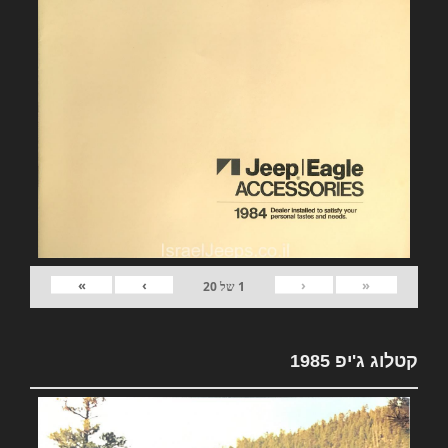
»
›
‹
«
1
של
20
קטלוג ג'יפ 1985