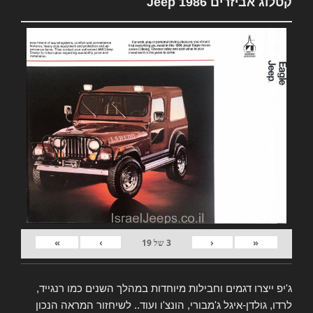
קטלוג אביזרים Jeep 1986
»
›
‹
«
3
של
19
ג'יפ ייצרו דגמים וחבילות מיוחדות במהלך השנים כמו רנגייד,
לרדו, גולדן-איגל ג'מבורי, הונצ'ו ועוד.. לשיחזור המראה הנכון