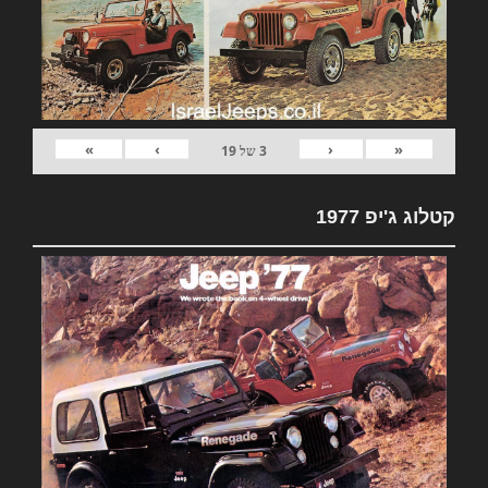
»
›
‹
«
3
של
19
קטלוג ג'יפ 1977