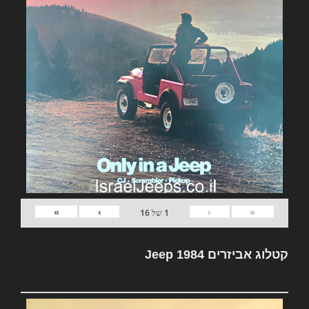
»
›
‹
«
1
של
16
קטלוג אביזרים Jeep 1984