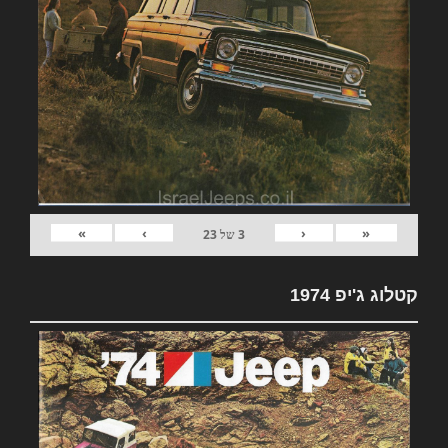
»
›
‹
«
3
של
23
קטלוג ג'יפ 1974