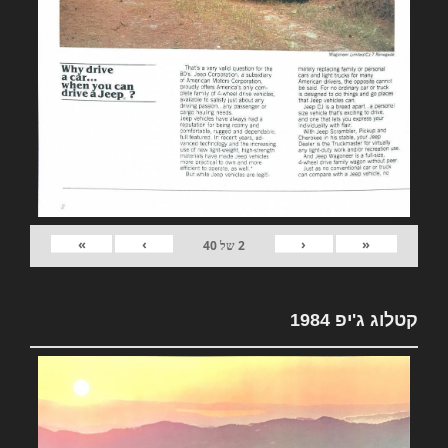
»
›
‹
«
2
של
40
קטלוג ג'יפ 1984