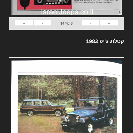
»
›
‹
«
3
של
14
קטלוג ג'יפ 1983