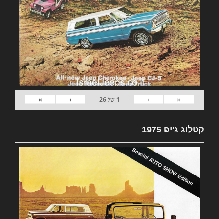
»
›
‹
«
1
של
26
קטלוג ג'יפ 1975