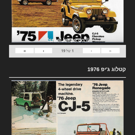
»
›
‹
«
1
של
19
קטלוג ג'יפ 1976