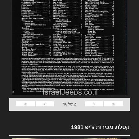
»
›
‹
«
2
של
16
קטלוג מכירות ג'יפ 1981