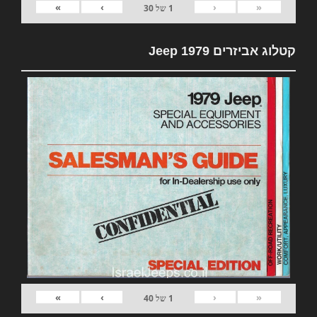
»
›
‹
«
1
של
30
קטלוג אביזרים 1979 Jeep
»
›
‹
«
1
של
40