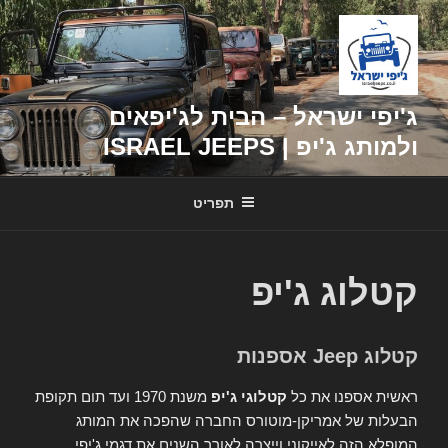
דילוג
לתוכן
ג'יפי ישראל – הבית לג'יפאים
ולמותג ג'יפ | ISRAEL JEEPS
תפריט
קטלוג ג'יפ
קטלוג Jeep אספנות
ראשית אספנו את כל
קטלוגי ג'יפ
משנת 1970 ועד תום תקופת
הבעלות של אמריקן-מוטורס החברה שהפכה את המותג
המופלא הזה לאייקוני וייצרה לאורך השנים את דגמי ג'יפי