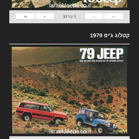
»
›
‹
«
1
של
31
קטלוג ג'יפ 1979