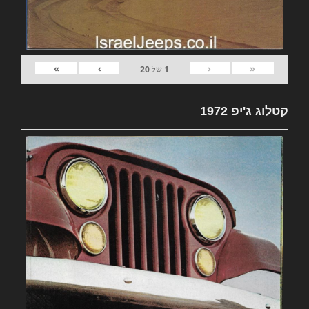
»
›
‹
«
1
של
20
קטלוג ג'יפ 1972