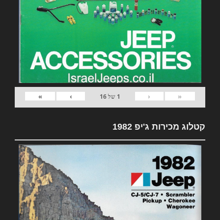
»
›
‹
«
1
של
16
קטלוג מכירות ג'יפ 1982