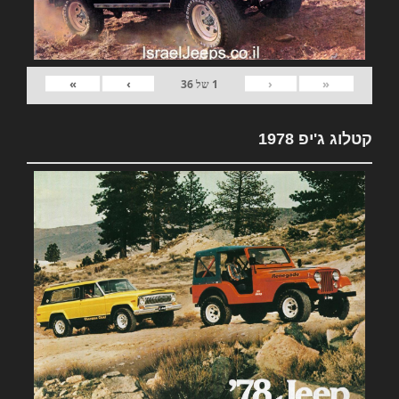
»
›
‹
«
1
של
36
קטלוג ג'יפ 1978