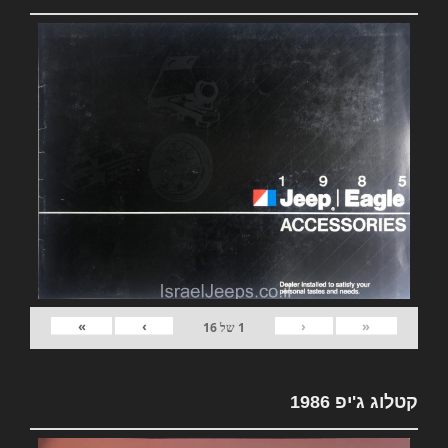
»
›
‹
«
1
של
16
קטלוג ג'יפ 1986