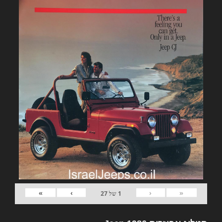
»
›
‹
«
1
של
27