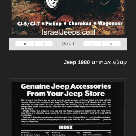
»
›
‹
«
1
של
25
קטלוג אביזרים Jeep 1980