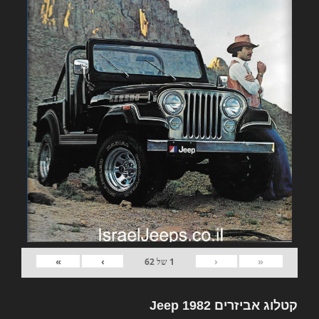
»
›
‹
«
1
של
62
קטלוג אביזרים 1982 Jeep