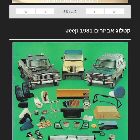
»
›
‹
«
2
של
56
קטלוג אביזרים 1981 Jeep