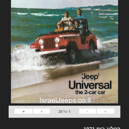
»
›
‹
«
1
של
20