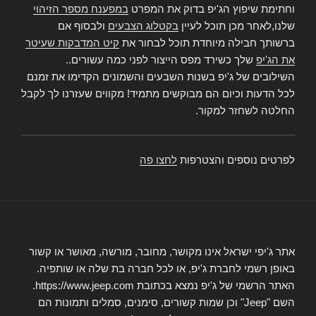
וחתימת שיפוץ הג'יפ בדוק את המפרט
במפענח מספר הזיהוי
שלנו,לאחר מכן תוכל לעיין
בקטלוג הצבעים
ולבסוף אם
ברשותך חבילה מיוחדת תוכל לבחור את
קיט המדבקות שעיטר
את הג'יפ
שלך כשירד מפס הייצור לפני כמה עשורים..
השילובים של ג'יפ בשנות השבעים והשמונים הקדימו את זמנם
לכל הדעות וכיום הם מבוקשים מתמיד! מקווים שעזרנו לך לקבל
החלטה לשחזר למקור.
לפרטים נוספים והצטרפות
לחצו פה
אתר ג'יפי ישראל אינו מקושר, מחובר, מורשה, מאושר או קשור
באופן רשמי לחברת ג'יפ, או לכל חברה בת שלה או שותפיה.
האתר הרשמי של ג'יפ נמצא בכתובת https://www.jeep.com.
השם "Jeep" וכן שמות קשורים, סימנים, סמלים ותמונות הם