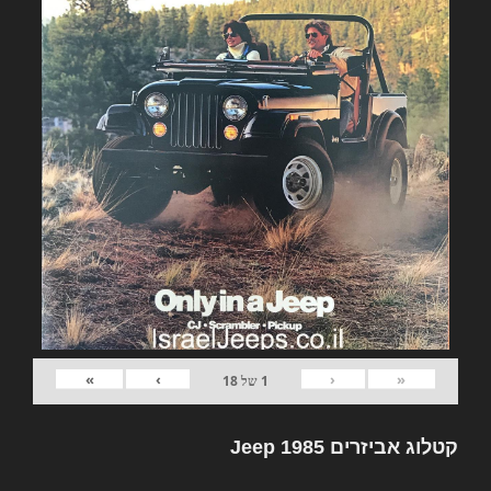
»
›
‹
«
1
של
18
קטלוג אביזרים Jeep 1985