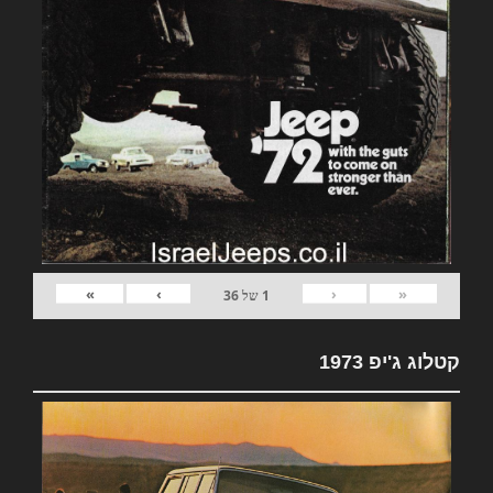
»
›
‹
«
1
של
36
קטלוג ג'יפ 1973