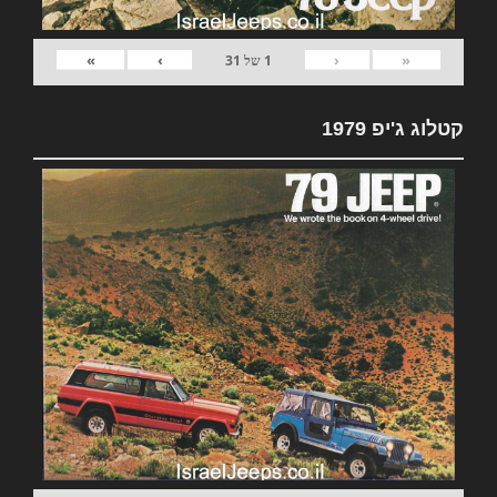
»
›
‹
«
1
של
31
קטלוג ג'יפ 1979