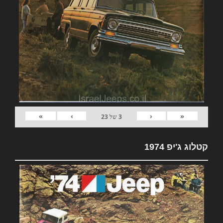
»
›
‹
«
3
של
23
קטלוג ג'יפ 1974