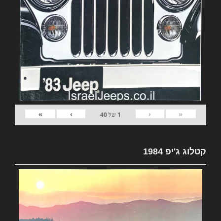
»
›
‹
«
1
של
40
קטלוג ג'יפ 1984