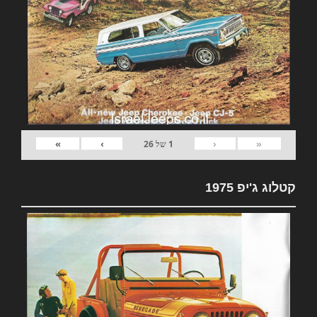
»
›
‹
«
1
של
26
קטלוג ג'יפ 1975