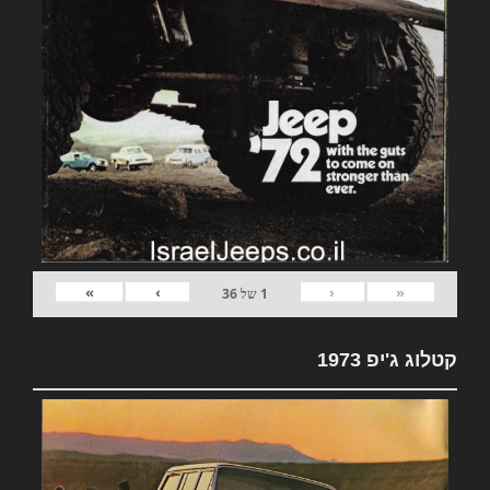
»
›
‹
«
1
של
36
קטלוג ג'יפ 1973