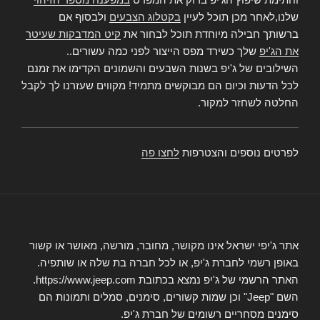
שלנו,לאחר מכן תוכל לעיין
בקטלוג הצבעים
ולבסוף אם
ברשותך חבילה מיוחדת תוכל לבחור את
קיט המדבקות שעיטר
את הג'יפ
שלך כשירד מפס הייצור לפני כמה עשורים..
השילובים של ג'יפ בשנות השבעים והשמונים הקדימו את זמנם
לכל הדעות וכיום הם מבוקשים מתמיד! מקווים שעזרנו לך לקבל
החלטה לשחזר למקור.
לפרטים נוספים והצטרפות
לחצו פה
אתר ג'יפי ישראל אינו מקושר, מחובר, מורשה, מאושר או קשור
באופן רשמי לחברת ג'יפ, או לכל חברה בת שלה או שותפיה.
האתר הרשמי של ג'יפ נמצא בכתובת https://www.jeep.com.
השם "Jeep" וכן שמות קשורים, סימנים, סמלים ותמונות הם
סימנים מסחריים רשומים של חברת ג'יפ.