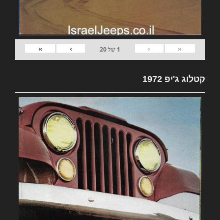
»
›
‹
«
1
של
20
קטלוג ג'יפ 1972