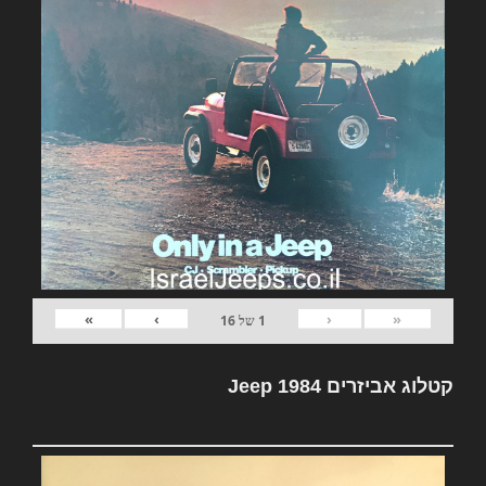
»
›
‹
«
1
של
16
קטלוג אביזרים Jeep 1984