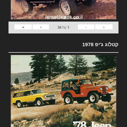
»
›
‹
«
1
של
36
קטלוג ג'יפ 1978