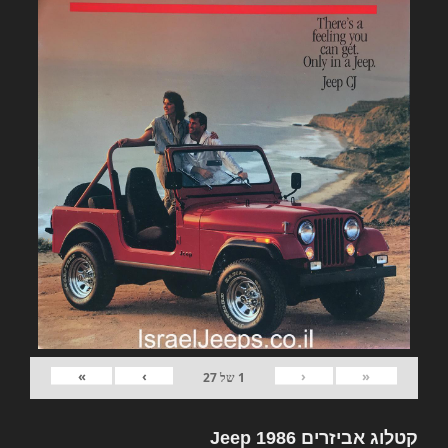
»
›
‹
«
1
של
27
קטלוג אביזרים Jeep 1986