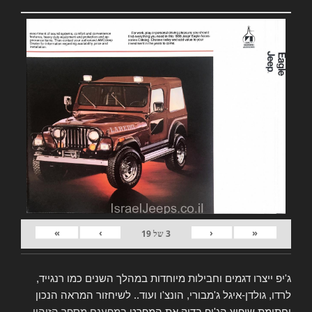
»
›
‹
«
3
של
19
ג'יפ ייצרו דגמים וחבילות מיוחדות במהלך השנים כמו רנגייד,
לרדו, גולדן-איגל ג'מבורי, הונצ'ו ועוד.. לשיחזור המראה הנכון
וחתימת שיפוץ הג'יפ בדוק את המפרט
במפענח מספר הזיהוי