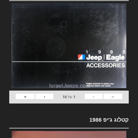
»
›
‹
«
1
של
16
קטלוג ג'יפ 1986