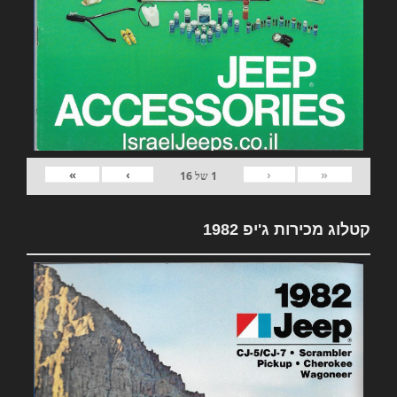
»
›
‹
«
1
של
16
קטלוג מכירות ג'יפ 1982