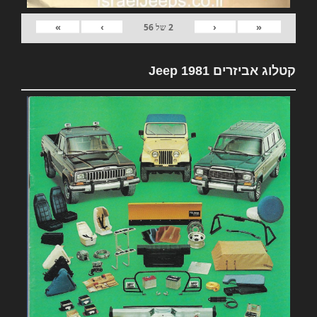
»
›
‹
«
2
של
56
קטלוג אביזרים 1981 Jeep