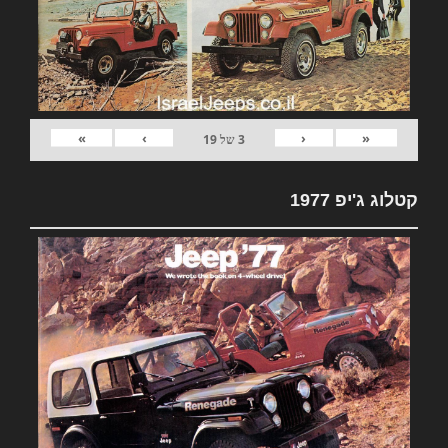
»
›
‹
«
3
של
19
קטלוג ג'יפ 1977