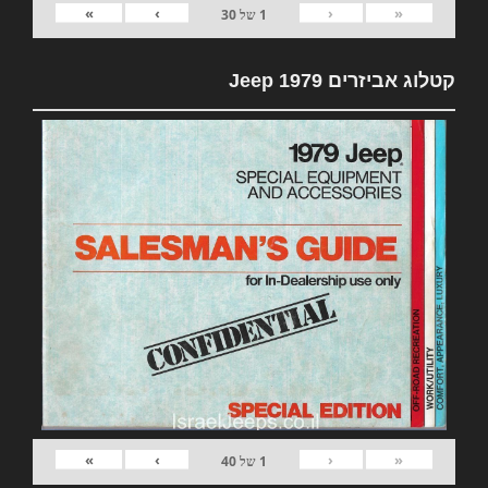
»
›
‹
«
1
של
30
קטלוג אביזרים 1979 Jeep
»
›
‹
«
1
של
40