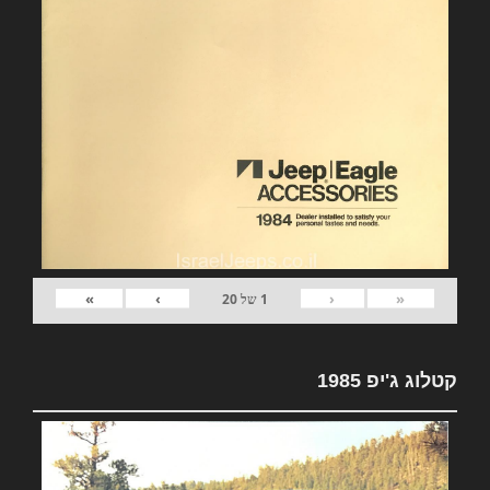
»
›
‹
«
1
של
20
קטלוג ג'יפ 1985