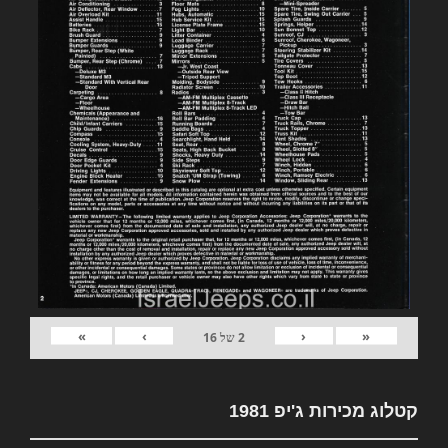
»
›
‹
«
2
של
16
קטלוג מכירות ג'יפ 1981