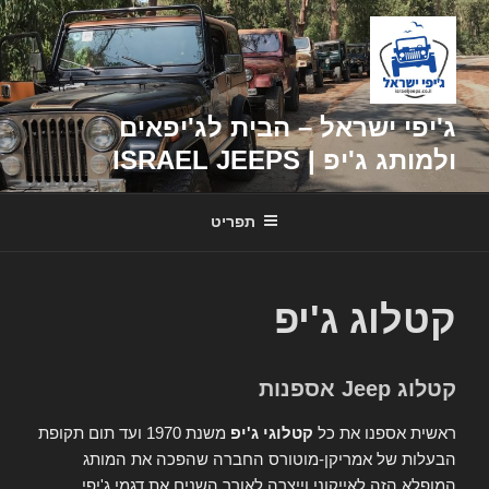
דילוג
לתוכן
ג'יפי ישראל – הבית לג'יפאים
ולמותג ג'יפ | ISRAEL JEEPS
תפריט
קטלוג ג'יפ
קטלוג Jeep אספנות
ראשית אספנו את כל
קטלוגי ג'יפ
משנת 1970 ועד תום תקופת
הבעלות של אמריקן-מוטורס החברה שהפכה את המותג
המופלא הזה לאייקוני וייצרה לאורך השנים את דגמי ג'יפי