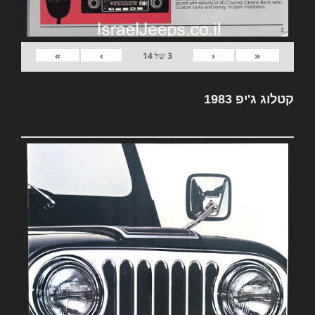
»
›
‹
«
3
של
14
קטלוג ג'יפ 1983