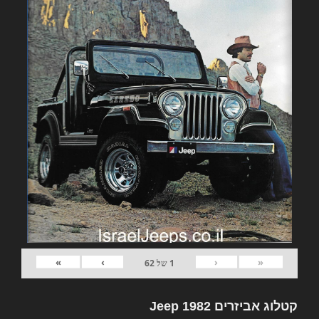
»
›
‹
«
1
של
62
קטלוג אביזרים 1982 Jeep