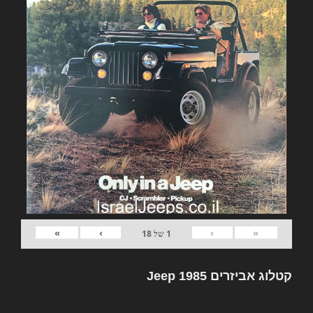
»
›
‹
«
1
של
18
קטלוג אביזרים Jeep 1985