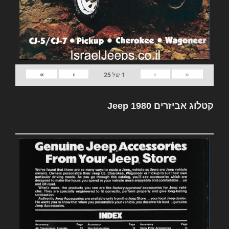
»
›
‹
«
1
של
25
קטלוג אביזרים Jeep 1980