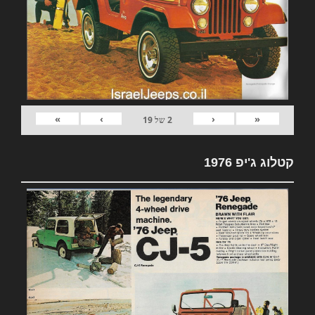
»
›
‹
«
2
של
19
קטלוג ג'יפ 1976