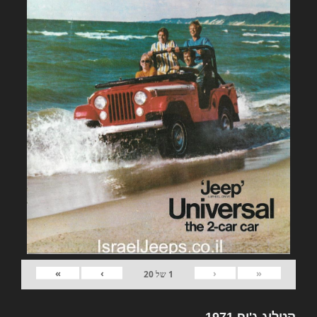
»
›
‹
«
1
של
20