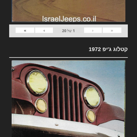
»
›
‹
«
1
של
20
קטלוג ג'יפ 1972