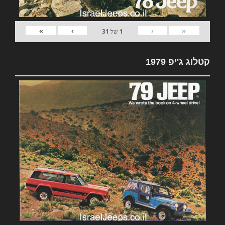
»
›
‹
«
1
של
31
קטלוג ג'יפ 1979