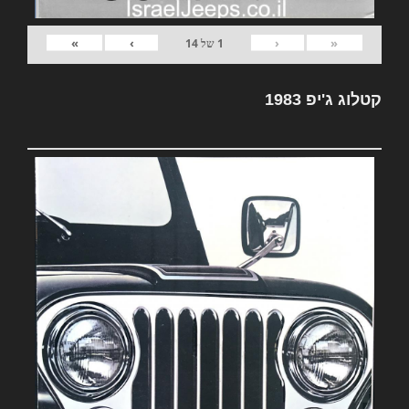
»
›
‹
«
1
של
14
קטלוג ג'יפ 1983