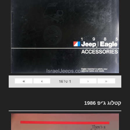
»
›
‹
«
1
של
16
קטלוג ג'יפ 1986