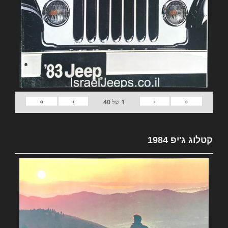
»
›
‹
«
1
של
40
קטלוג ג'יפ 1984