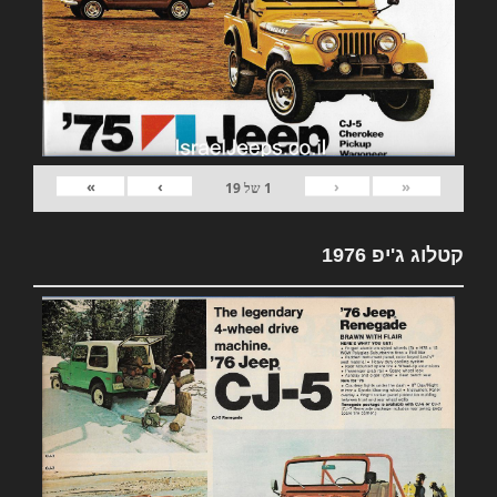
»
›
‹
«
1
של
19
קטלוג ג'יפ 1976