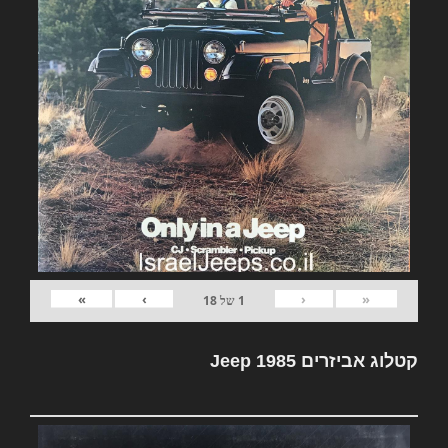
»
›
‹
«
1
של
18
קטלוג אביזרים Jeep 1985