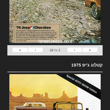
»
›
‹
«
2
של
26
קטלוג ג'יפ 1975