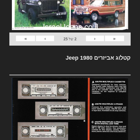
»
›
‹
«
2
של
25
קטלוג אביזרים Jeep 1980