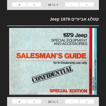
»
›
‹
«
1
של
30
קטלוג אביזרים 1979 Jeep
»
›
‹
«
1
של
40