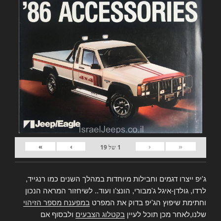
»
›
‹
«
1
של
19
ג'יפ ייצרו דגמים וחבילות מיוחדות במהלך השנים כמו רנגייד,
לרדו, גולדן-איגל ג'מבורי, הונצ'ו ועוד.. לשיחזור המראה הנכון
וחתימת שיפוץ הג'יפ בדוק את המפרט
במפענח מספר הזיהוי
שלנו,לאחר מכן תוכל לעיין
בקטלוג הצבעים
ולבסוף אם