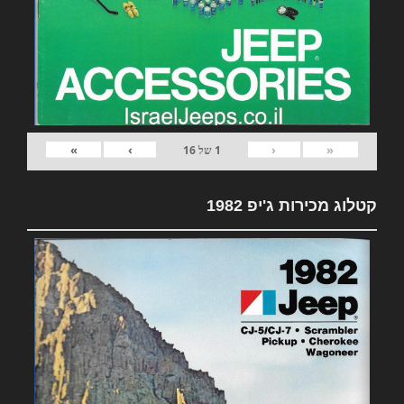
»
›
‹
«
1
של
16
קטלוג מכירות ג'יפ 1982