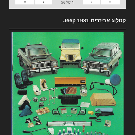
»
›
‹
«
1
של
56
קטלוג אביזרים 1981 Jeep