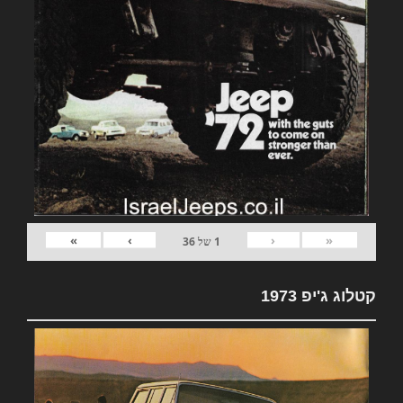
»
›
‹
«
1
של
36
קטלוג ג'יפ 1973