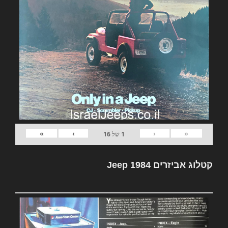
»
›
‹
«
1
של
16
קטלוג אביזרים Jeep 1984