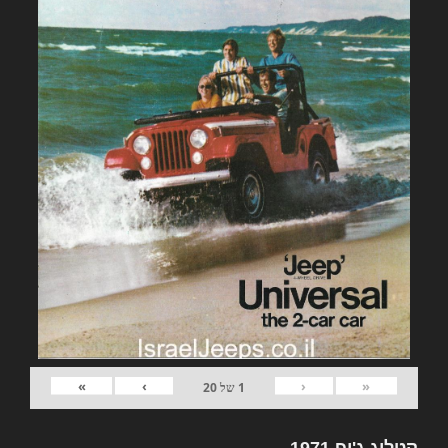
»
›
‹
«
1
של
20