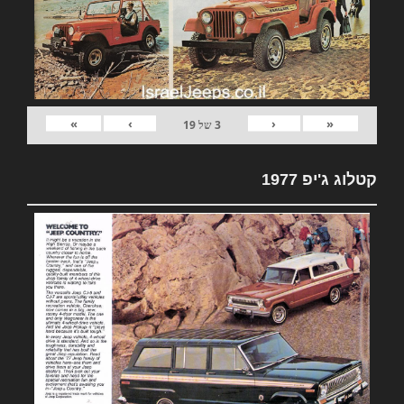
»
›
‹
«
3
של
19
קטלוג ג'יפ 1977