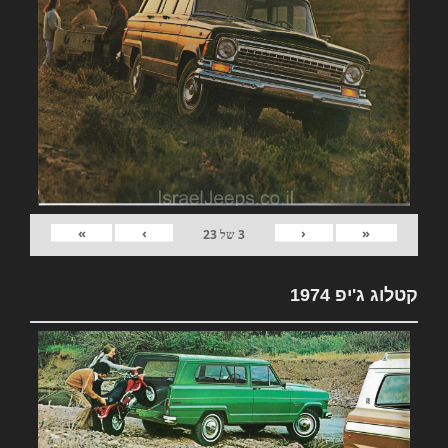
»
›
‹
«
3
של
23
קטלוג ג'יפ 1974