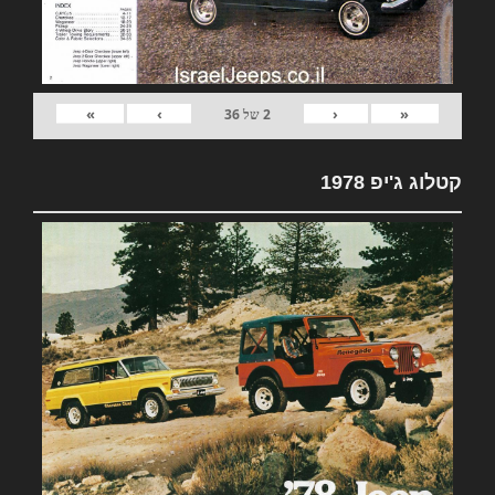
»
›
‹
«
2
של
36
קטלוג ג'יפ 1978