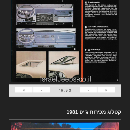
»
›
‹
«
3
של
16
קטלוג מכירות ג'יפ 1981