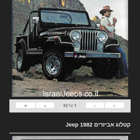
»
›
‹
«
1
של
62
קטלוג אביזרים 1982 Jeep