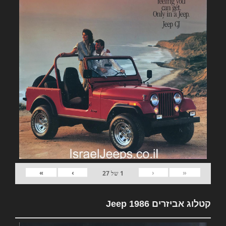
»
›
‹
«
1
של
27
קטלוג אביזרים Jeep 1986