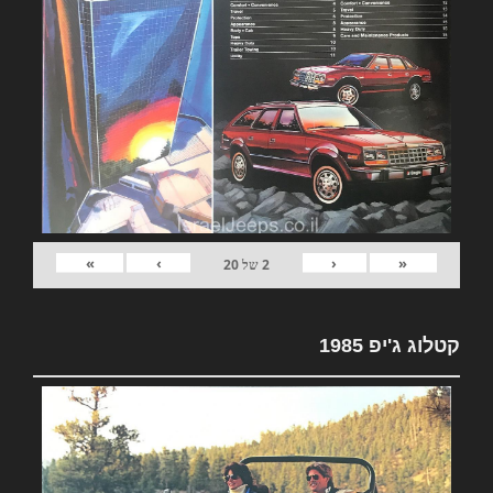
»
›
‹
«
2
של
20
קטלוג ג'יפ 1985