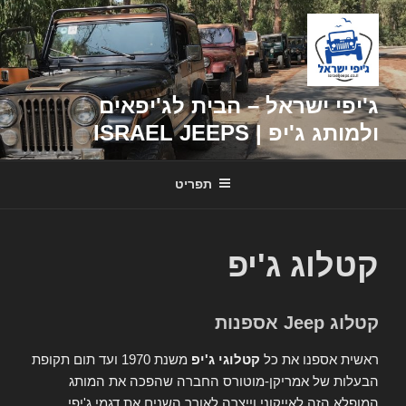
דילוג
לתוכן
ג'יפי ישראל – הבית לג'יפאים
ולמותג ג'יפ | ISRAEL JEEPS
תפריט
קטלוג ג'יפ
קטלוג Jeep אספנות
ראשית אספנו את כל
קטלוגי ג'יפ
משנת 1970 ועד תום תקופת
הבעלות של אמריקן-מוטורס החברה שהפכה את המותג
המופלא הזה לאייקוני וייצרה לאורך השנים את דגמי ג'יפי