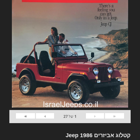
»
›
‹
«
1
של
27
קטלוג אביזרים Jeep 1986