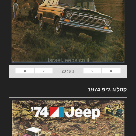
»
›
‹
«
3
של
23
קטלוג ג'יפ 1974