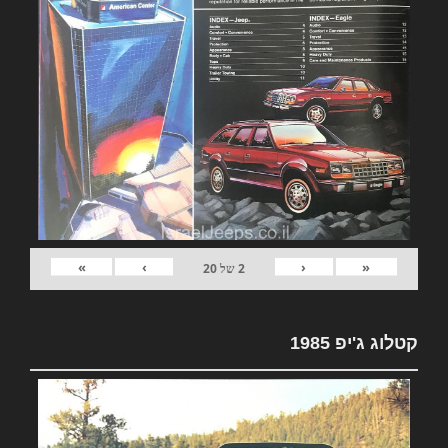
»
›
‹
«
2
של
20
קטלוג ג'יפ 1985