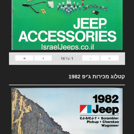
»
›
‹
«
1
של
16
קטלוג מכירות ג'יפ 1982