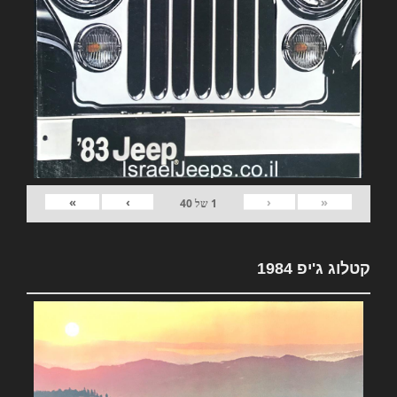
»
›
‹
«
1
של
40
קטלוג ג'יפ 1984