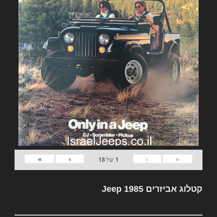
»
›
‹
«
1
של
18
קטלוג אביזרים Jeep 1985