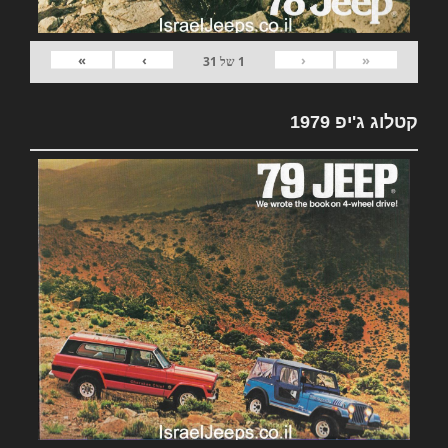
»
›
‹
«
1
של
31
קטלוג ג'יפ 1979