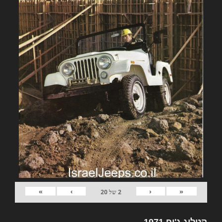
»
›
‹
«
2
של
20