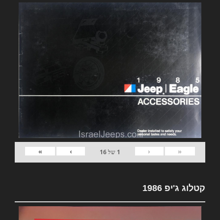
»
›
‹
«
1
של
16
קטלוג ג'יפ 1986