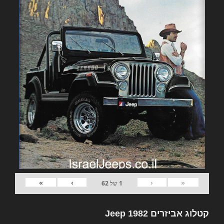
»
›
‹
«
1
של
62
קטלוג אביזרים 1982 Jeep