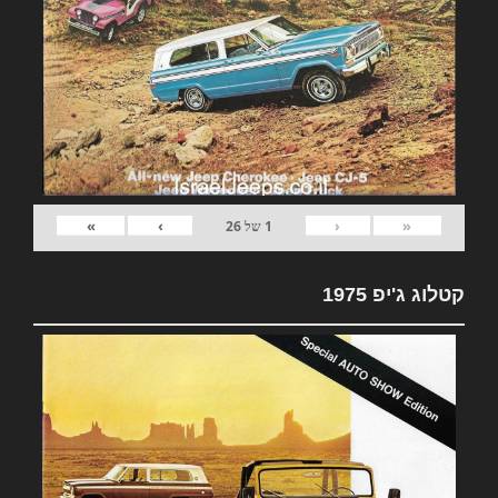
»
›
‹
«
1
של
26
קטלוג ג'יפ 1975