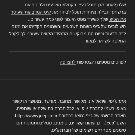
שלנו,לאחר מכן תוכל לעיין
בקטלוג הצבעים
ולבסוף אם
ברשותך חבילה מיוחדת תוכל לבחור את
קיט המדבקות שעיטר
את הג'יפ
שלך כשירד מפס הייצור לפני כמה עשורים..
השילובים של ג'יפ בשנות השבעים והשמונים הקדימו את זמנם
לכל הדעות וכיום הם מבוקשים מתמיד! מקווים שעזרנו לך לקבל
החלטה לשחזר למקור.
לפרטים נוספים והצטרפות
לחצו פה
אתר ג'יפי ישראל אינו מקושר, מחובר, מורשה, מאושר או קשור
באופן רשמי לחברת ג'יפ, או לכל חברה בת שלה או שותפיה.
האתר הרשמי של ג'יפ נמצא בכתובת https://www.jeep.com.
השם "Jeep" וכן שמות קשורים, סימנים, סמלים ותמונות הם
סימנים מסחריים רשומים של חברת ג'יפ.