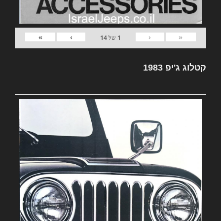
»
›
‹
«
1
של
14
קטלוג ג'יפ 1983