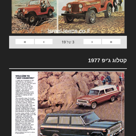
»
›
‹
«
3
של
19
קטלוג ג'יפ 1977