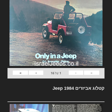
»
›
‹
«
1
של
16
קטלוג אביזרים Jeep 1984