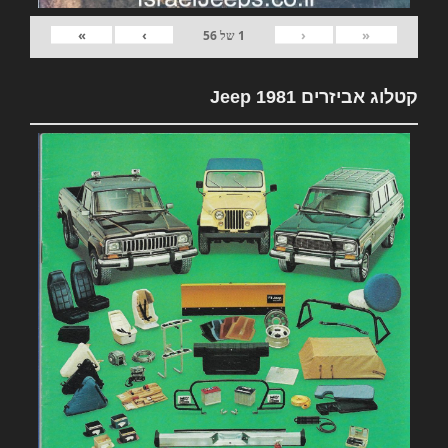
»
›
‹
«
1
של
56
קטלוג אביזרים 1981 Jeep