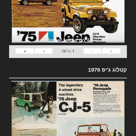
»
›
‹
«
1
של
19
קטלוג ג'יפ 1976