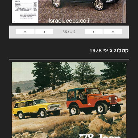
»
›
‹
«
2
של
36
קטלוג ג'יפ 1978