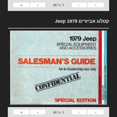
»
›
‹
«
1
של
30
קטלוג אביזרים 1979 Jeep
»
›
‹
«
1
של
40