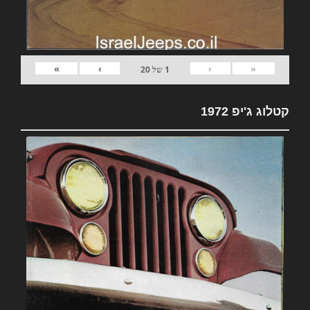
»
›
‹
«
1
של
20
קטלוג ג'יפ 1972