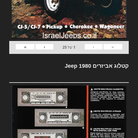
»
›
‹
«
1
של
25
קטלוג אביזרים Jeep 1980