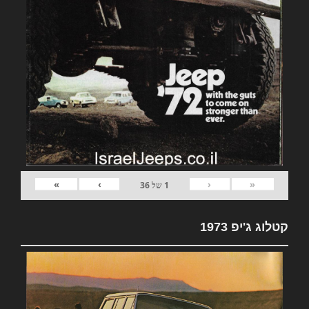
»
›
‹
«
1
של
36
קטלוג ג'יפ 1973