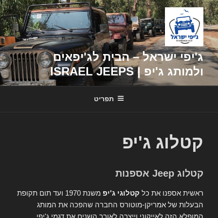
דילוג
לתוכן
ג'יפי ישראל – הבית לג'יפאים
ולמותג ג'יפ | ISRAEL JEEPS
תפריט
קטלוג ג'יפ
קטלוג Jeep אספנות
ראשית אספנו את כל
קטלוגי ג'יפ
משנת 1970 ועד תום תקופת
הבעלות של אמריקן-מוטורס החברה שהפכה את המותג
המופלא הזה לאייקוני וייצרה לאורך השנים את דגמי ג'יפי