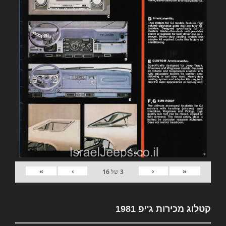
»
›
‹
«
3
של
16
קטלוג מכירות ג'יפ 1981