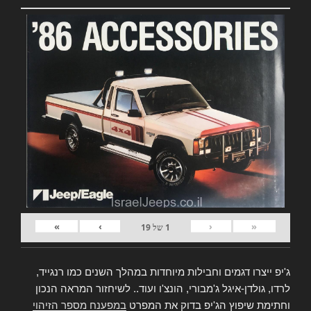
»
›
‹
«
1
של
19
ג'יפ ייצרו דגמים וחבילות מיוחדות במהלך השנים כמו רנגייד,
לרדו, גולדן-איגל ג'מבורי, הונצ'ו ועוד.. לשיחזור המראה הנכון
וחתימת שיפוץ הג'יפ בדוק את המפרט
במפענח מספר הזיהוי