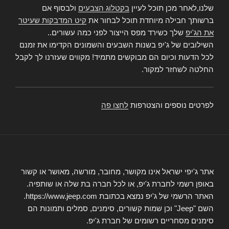
שלנו,לאחר מכן תוכל לעיין
בקטלוג הצבעים
ולבסוף אם
ברשותך חבילה מיוחדת תוכל לבחור את
קיט המדבקות שעיטר
את הג'יפ
שלך כשירד מפס הייצור לפני כמה עשורים..
השילובים של ג'יפ בשנות השבעים והשמונים הקדימו את זמנם
לכל הדעות וכיום הם מבוקשים מתמיד! מקווים שעזרנו לך לקבל
החלטה לשחזר למקור.
לפרטים נוספים והצטרפות
לחצו פה
אתר ג'יפי ישראל אינו מקושר, מחובר, מורשה, מאושר או קשור
באופן רשמי לחברת ג'יפ, או לכל חברה בת שלה או שותפיה.
האתר הרשמי של ג'יפ נמצא בכתובת https://www.jeep.com.
השם "Jeep" וכן שמות קשורים, סימנים, סמלים ותמונות הם
סימנים מסחריים רשומים של חברת ג'יפ.