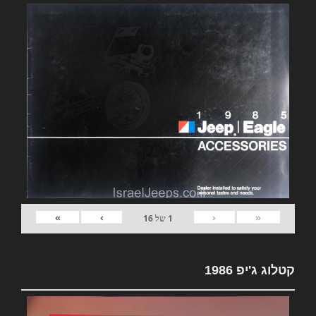
»
›
‹
«
1
של
16
קטלוג ג'יפ 1986