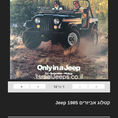
»
›
‹
«
1
של
18
קטלוג אביזרים Jeep 1985