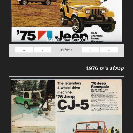
»
›
‹
«
1
של
19
קטלוג ג'יפ 1976