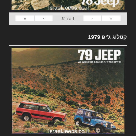
»
›
‹
«
1
של
31
קטלוג ג'יפ 1979