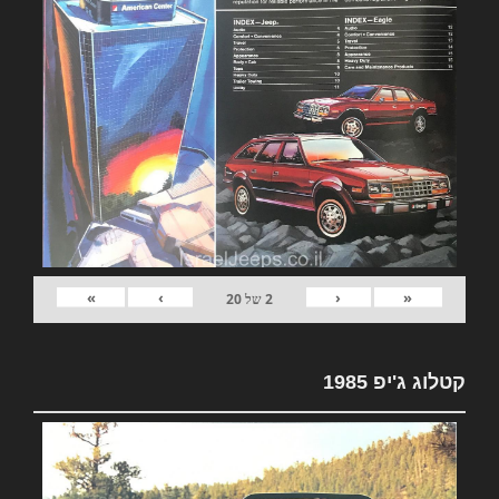
»
›
‹
«
2
של
20
קטלוג ג'יפ 1985