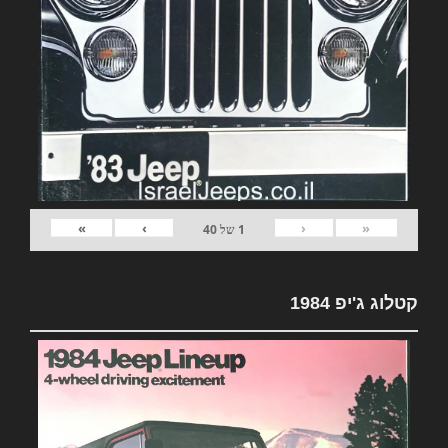
»
›
‹
«
1
של
40
קטלוג ג'יפ 1984