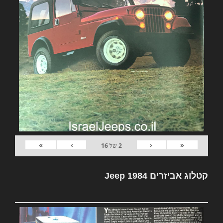
»
›
‹
«
2
של
16
קטלוג אביזרים Jeep 1984