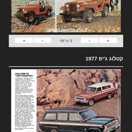
»
›
‹
«
3
של
19
קטלוג ג'יפ 1977