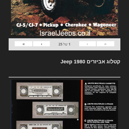
»
›
‹
«
1
של
25
קטלוג אביזרים Jeep 1980