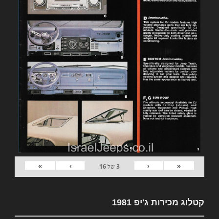
»
›
‹
«
3
של
16
קטלוג מכירות ג'יפ 1981