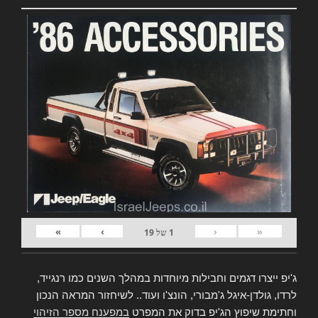
»
›
‹
«
1
של
19
ג'יפ ייצרו דגמים וחבילות מיוחדות במהלך השנים כמו רנגייד,
לרדו, גולדן-איגל ג'מבורי, הונצ'ו ועוד.. לשיחזור המראה הנכון
וחתימת שיפוץ הג'יפ בדוק את המפרט
במפענח מספר הזיהוי