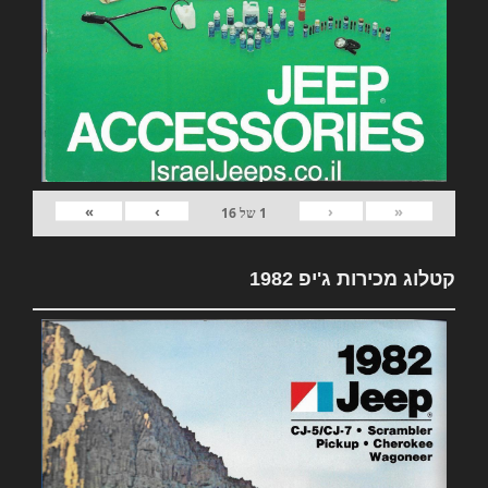
»
›
‹
«
1
של
16
קטלוג מכירות ג'יפ 1982