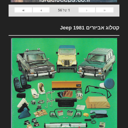
»
›
‹
«
1
של
56
קטלוג אביזרים 1981 Jeep