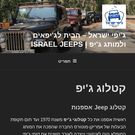
דילוג
לתוכן
ג'יפי ישראל – הבית לג'יפאים
ולמותג ג'יפ | ISRAEL JEEPS
תפריט
קטלוג ג'יפ
קטלוג Jeep אספנות
ראשית אספנו את כל
קטלוגי ג'יפ
משנת 1970 ועד תום תקופת
הבעלות של אמריקן-מוטורס החברה שהפכה את המותג
המופלא הזה לאייקוני וייצרה לאורך השנים את דגמי ג'יפי