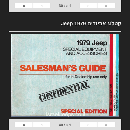
»
›
‹
«
1
של
30
קטלוג אביזרים 1979 Jeep
»
›
‹
«
1
של
40