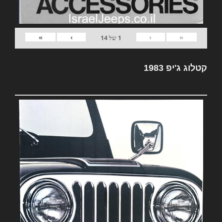
»
›
‹
«
1
של
14
קטלוג ג'יפ 1983