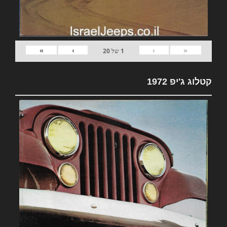
»
›
‹
«
1
של
20
קטלוג ג'יפ 1972