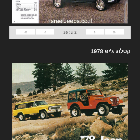
»
›
‹
«
2
של
36
קטלוג ג'יפ 1978