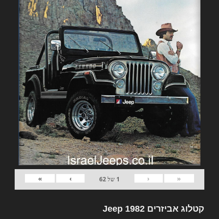
»
›
‹
«
1
של
62
קטלוג אביזרים 1982 Jeep