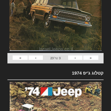
»
›
‹
«
3
של
23
קטלוג ג'יפ 1974