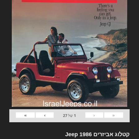
»
›
‹
«
1
של
27
קטלוג אביזרים Jeep 1986