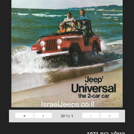
»
›
‹
«
1
של
20