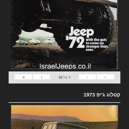
»
›
‹
«
1
של
36
קטלוג ג'יפ 1973