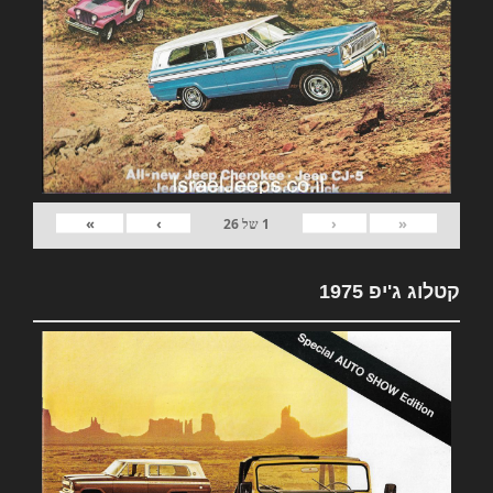
»
›
‹
«
1
של
26
קטלוג ג'יפ 1975