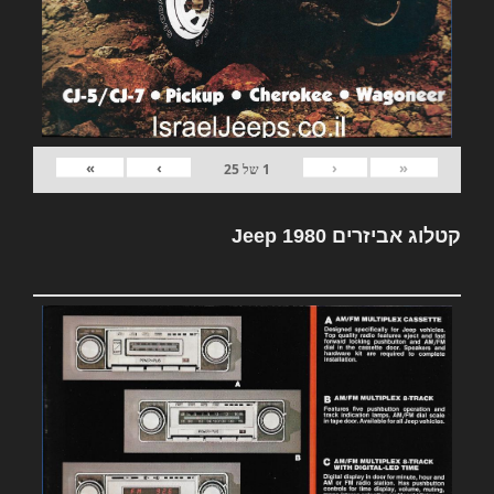
»
›
‹
«
1
של
25
קטלוג אביזרים Jeep 1980