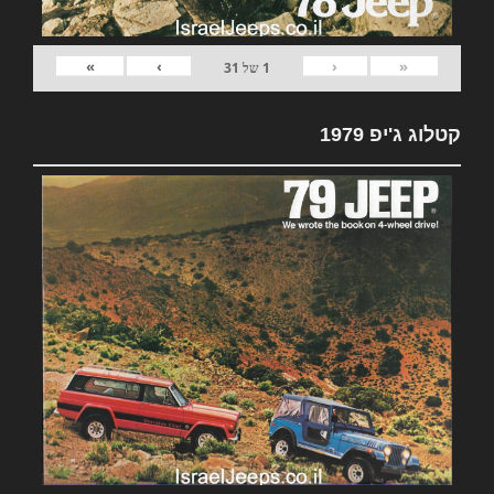
»
›
‹
«
1
של
31
קטלוג ג'יפ 1979