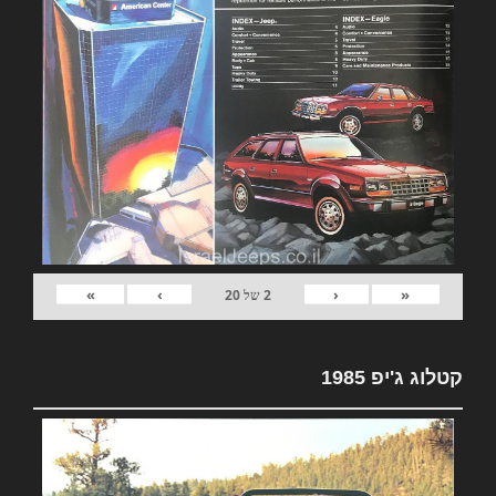
»
›
‹
«
2
של
20
קטלוג ג'יפ 1985