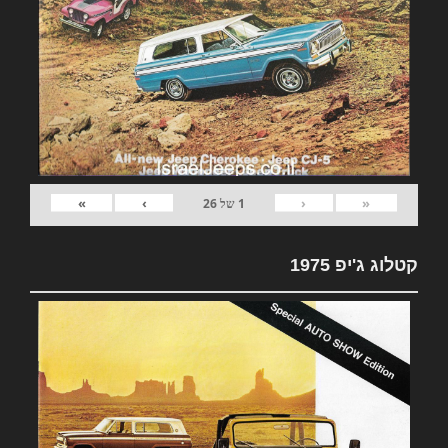
»
›
‹
«
1
של
26
קטלוג ג'יפ 1975