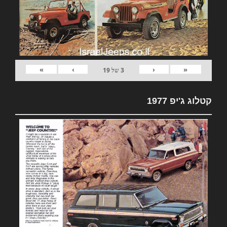
»
›
‹
«
3
של
19
קטלוג ג'יפ 1977