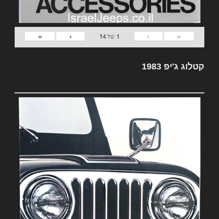
»
›
‹
«
1
של
14
קטלוג ג'יפ 1983