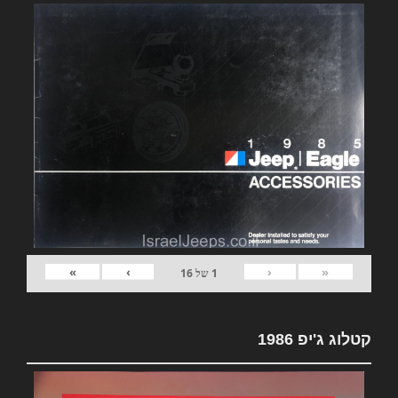
»
›
‹
«
1
של
16
קטלוג ג'יפ 1986