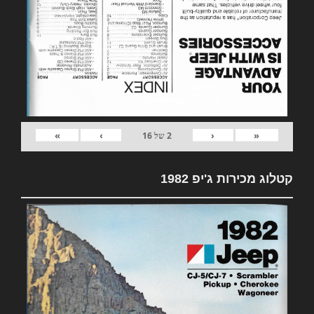
»
›
‹
«
2
של
16
קטלוג מכירות ג'יפ 1982