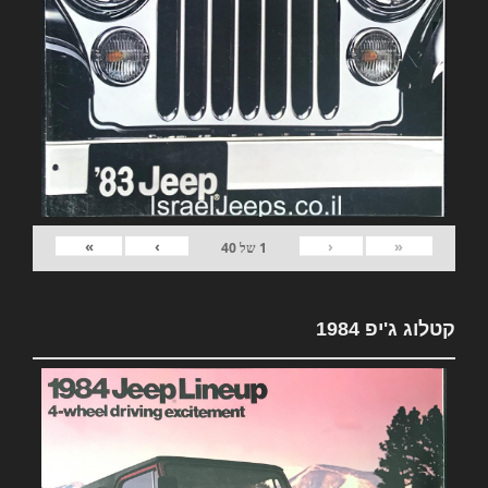
»
›
‹
«
1
של
40
קטלוג ג'יפ 1984