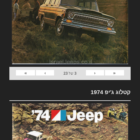
»
›
‹
«
3
של
23
קטלוג ג'יפ 1974