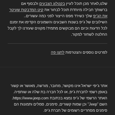
שלנו,לאחר מכן תוכל לעיין
בקטלוג הצבעים
ולבסוף אם
ברשותך חבילה מיוחדת תוכל לבחור את
קיט המדבקות שעיטר
את הג'יפ
שלך כשירד מפס הייצור לפני כמה עשורים..
השילובים של ג'יפ בשנות השבעים והשמונים הקדימו את זמנם
לכל הדעות וכיום הם מבוקשים מתמיד! מקווים שעזרנו לך לקבל
החלטה לשחזר למקור.
לפרטים נוספים והצטרפות
לחצו פה
אתר ג'יפי ישראל אינו מקושר, מחובר, מורשה, מאושר או קשור
באופן רשמי לחברת ג'יפ, או לכל חברה בת שלה או שותפיה.
האתר הרשמי של ג'יפ נמצא בכתובת https://www.jeep.com.
השם "Jeep" וכן שמות קשורים, סימנים, סמלים ותמונות הם
סימנים מסחריים רשומים של חברת ג'יפ.