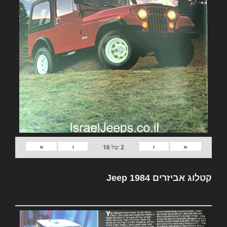
»
›
‹
«
2
של
16
קטלוג אביזרים Jeep 1984