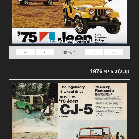
»
›
‹
«
1
של
19
קטלוג ג'יפ 1976