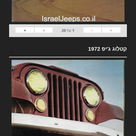
»
›
‹
«
1
של
20
קטלוג ג'יפ 1972