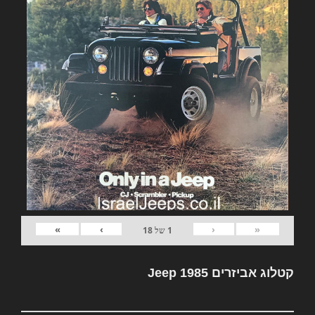
»
›
‹
«
1
של
18
קטלוג אביזרים Jeep 1985