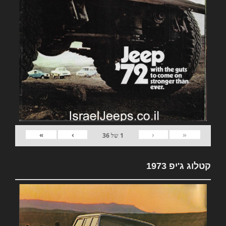
»
›
‹
«
1
של
36
קטלוג ג'יפ 1973