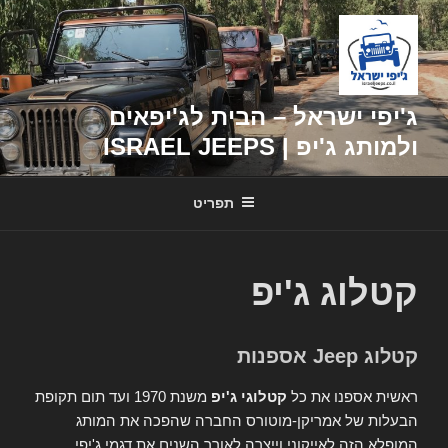
דילוג
לתוכן
ג'יפי ישראל – הבית לג'יפאים
ולמותג ג'יפ | ISRAEL JEEPS
תפריט
קטלוג ג'יפ
קטלוג Jeep אספנות
ראשית אספנו את כל
קטלוגי ג'יפ
משנת 1970 ועד תום תקופת
הבעלות של אמריקן-מוטורס החברה שהפכה את המותג
המופלא הזה לאייקוני וייצרה לאורך השנים את דגמי ג'יפי