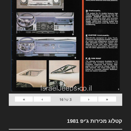
»
›
‹
«
3
של
16
קטלוג מכירות ג'יפ 1981