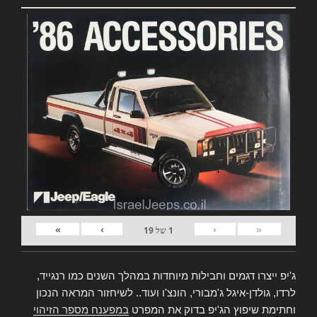
»
›
‹
«
1
של
19
ג'יפ ייצרו דגמים וחבילות מיוחדות במהלך השנים כמו רנגייד,
לרדו, גולדן-איגל ג'מבורי, הונצ'ו ועוד.. לשיחזור המראה הנכון
וחתימת שיפוץ הג'יפ בדוק את המפרט
במפענח מספר הזיהוי