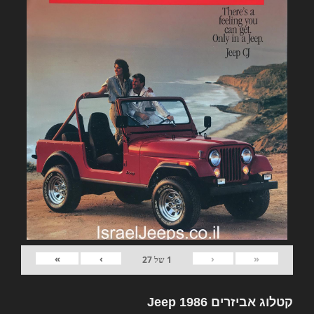
»
›
‹
«
1
של
27
קטלוג אביזרים Jeep 1986