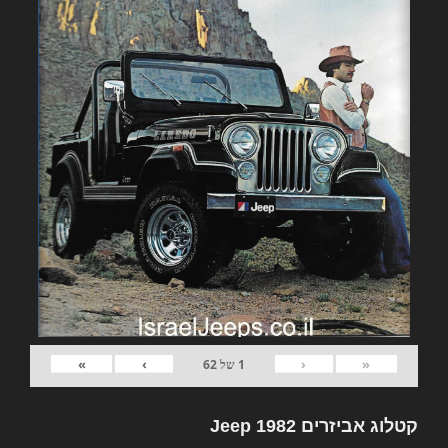
»
›
‹
«
1
של
62
קטלוג אביזרים 1982 Jeep