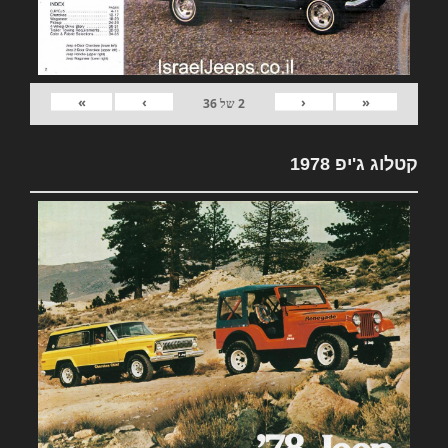
»
›
‹
«
2
של
36
קטלוג ג'יפ 1978