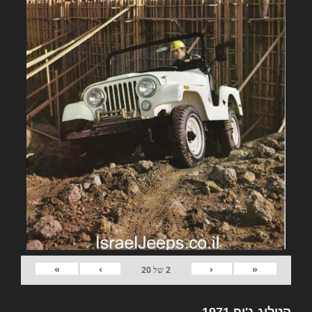
»
›
‹
«
2
של
20