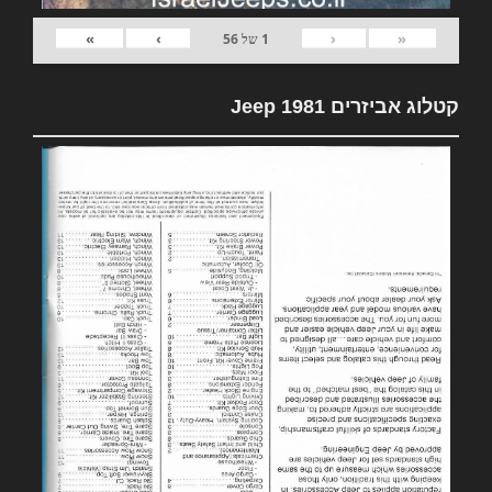
»
›
‹
«
1
של
56
קטלוג אביזרים 1981 Jeep