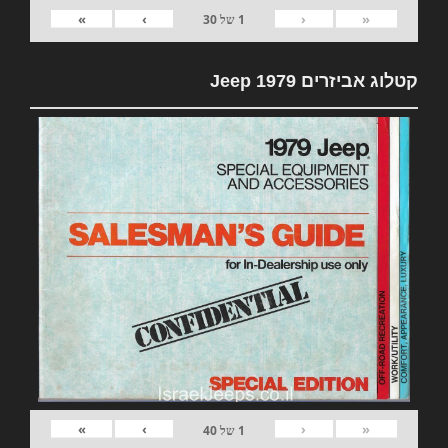
»
›
‹
«
1
של
30
קטלוג אביזרים 1979 Jeep
»
›
‹
«
1
של
40