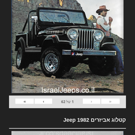
»
›
‹
«
1
של
62
קטלוג אביזרים 1982 Jeep