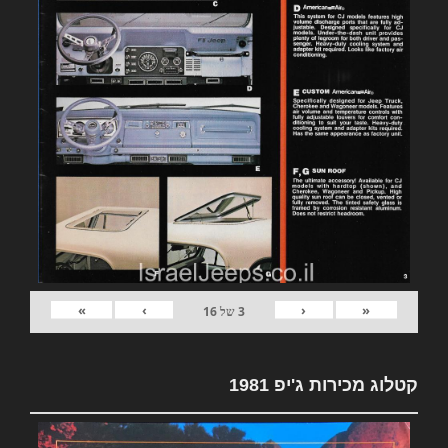
»
›
‹
«
3
של
16
קטלוג מכירות ג'יפ 1981