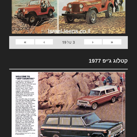
»
›
‹
«
3
של
19
קטלוג ג'יפ 1977