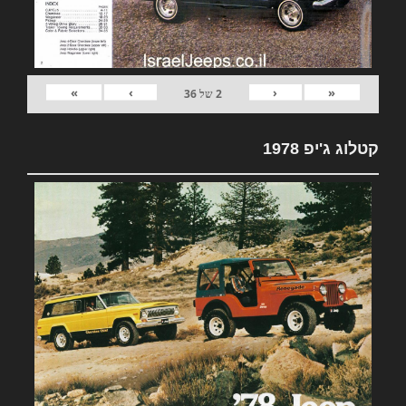
»
›
‹
«
2
של
36
קטלוג ג'יפ 1978