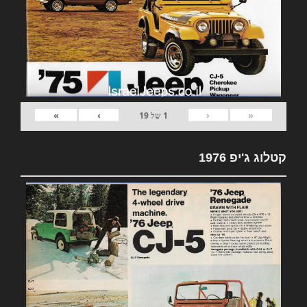
»
›
‹
«
1
של
19
קטלוג ג'יפ 1976