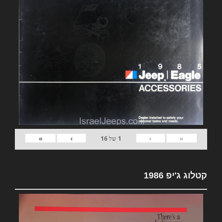
»
›
‹
«
1
של
16
קטלוג ג'יפ 1986