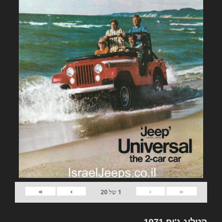
»
›
‹
«
1
של
20