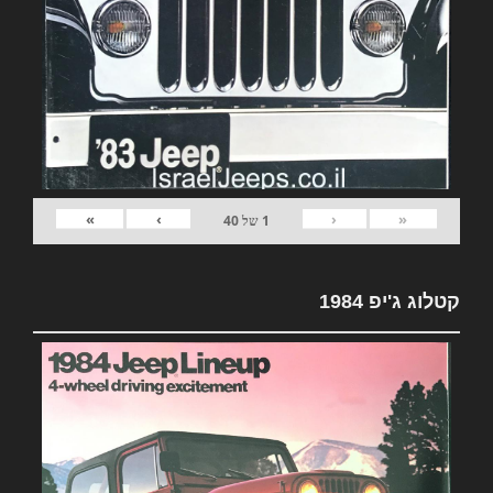
»
›
‹
«
1
של
40
קטלוג ג'יפ 1984