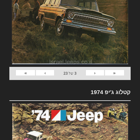
»
›
‹
«
3
של
23
קטלוג ג'יפ 1974