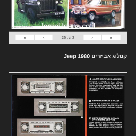
»
›
‹
«
2
של
25
קטלוג אביזרים Jeep 1980