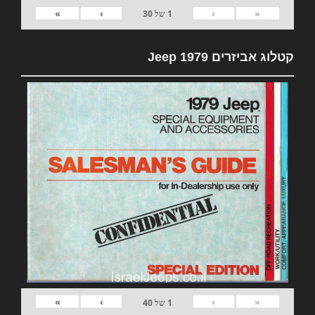
»
›
‹
«
1
של
30
קטלוג אביזרים 1979 Jeep
»
›
‹
«
1
של
40