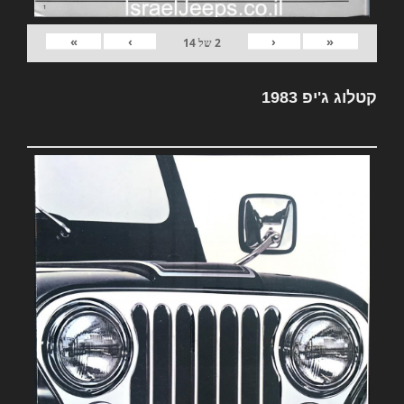
»
›
‹
«
2
של
14
קטלוג ג'יפ 1983