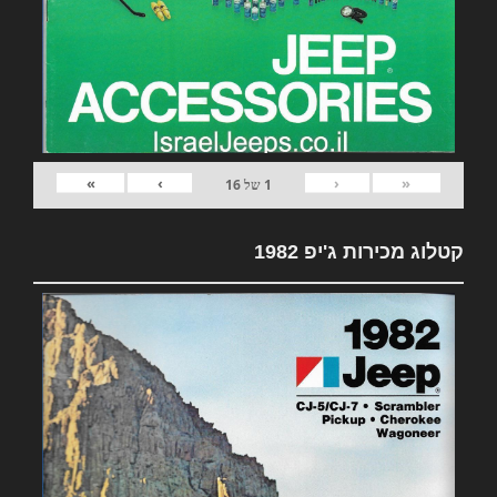
»
›
‹
«
1
של
16
קטלוג מכירות ג'יפ 1982