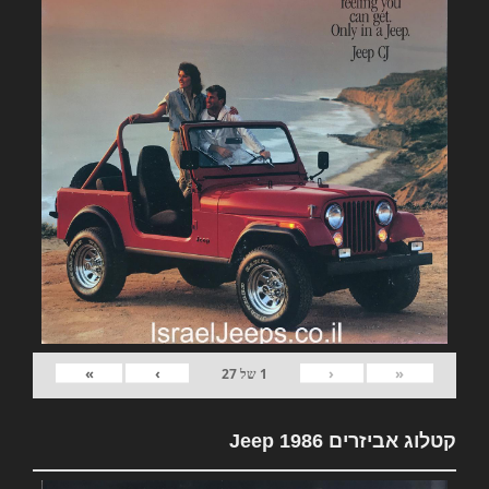
»
›
‹
«
1
של
27
קטלוג אביזרים Jeep 1986