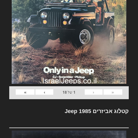
»
›
‹
«
1
של
18
קטלוג אביזרים Jeep 1985