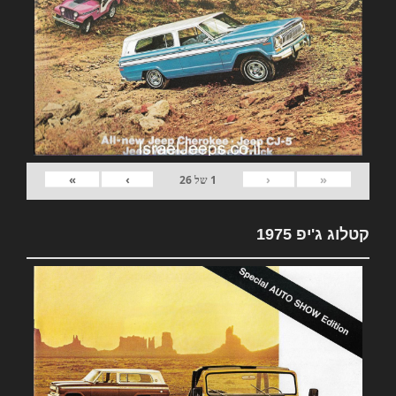
»
›
‹
«
1
של
26
קטלוג ג'יפ 1975