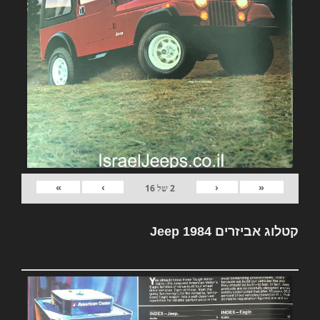
»
›
‹
«
2
של
16
קטלוג אביזרים Jeep 1984