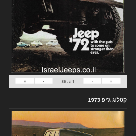
»
›
‹
«
1
של
36
קטלוג ג'יפ 1973