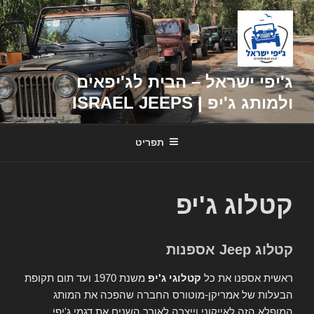
דילוג
לתוכן
ג'יפי ישראל – הבית לג'יפאים
ולמותג ג'יפ | ISRAEL JEEPS
תפריט
קטלוג ג'יפ
קטלוג Jeep אספנות
ראשית אספנו את כל
קטלוגי ג'יפ
משנת 1970 ועד תום תקופת
הבעלות של אמריקן-מוטורס החברה שהפכה את המותג
המופלא הזה לאייקוני וייצרה לאורך השנים את דגמי ג'יפי