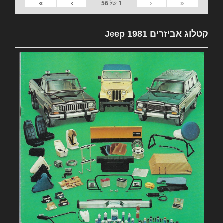
»
›
‹
«
1
של
56
קטלוג אביזרים 1981 Jeep