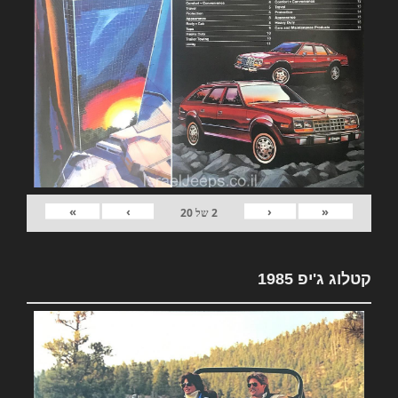
»
›
‹
«
2
של
20
קטלוג ג'יפ 1985