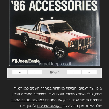
»
›
‹
«
1
של
19
ג'יפ ייצרו דגמים וחבילות מיוחדות במהלך השנים כמו רנגייד,
לרדו, גולדן-איגל ג'מבורי, הונצ'ו ועוד.. לשיחזור המראה הנכון
וחתימת שיפוץ הג'יפ בדוק את המפרט
במפענח מספר הזיהוי
שלנו,לאחר מכן תוכל לעיין
בקטלוג הצבעים
ולבסוף אם