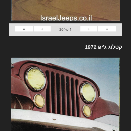
»
›
‹
«
1
של
20
קטלוג ג'יפ 1972