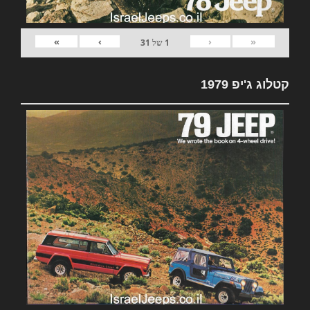
»
›
‹
«
1
של
31
קטלוג ג'יפ 1979