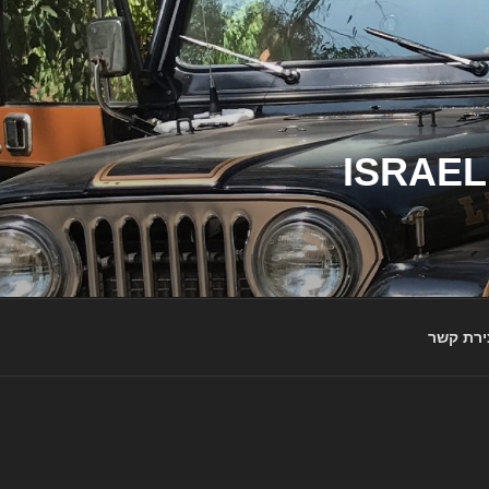
ג'יפי ישראל – הבית לג'יפאים ולמותג ג'יפ | ISRAEL
ירת קשר