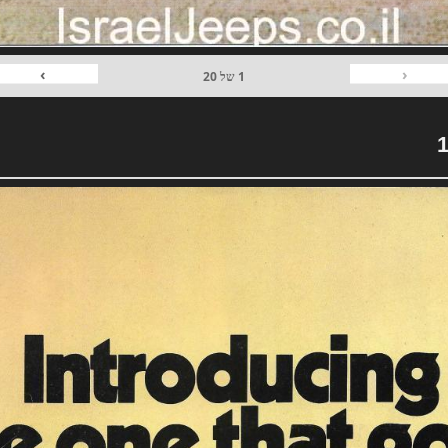
›
‹
1
של
20