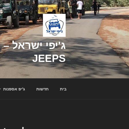
דילוג
לתוכן
JEEPS
בית
חדשות
ג'יפ אספנות