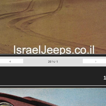
›
‹
1
של
20