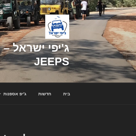
דילוג
לתוכן
JEEPS
בית
חדשות
ג'יפ אספנות