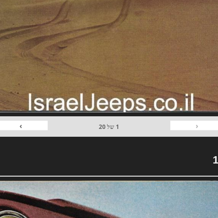
›
‹
1
של
20