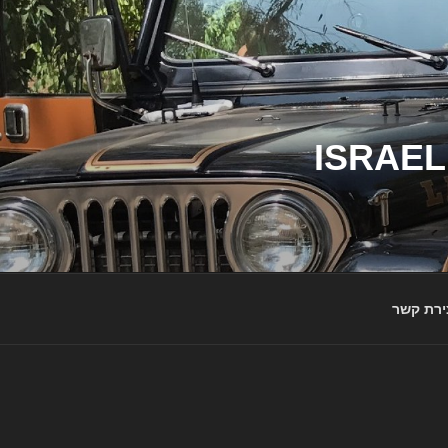
ג'יפי ישראל – הבית לג'יפאים ולמותג ג'יפ | ISRAEL
ירת קשר