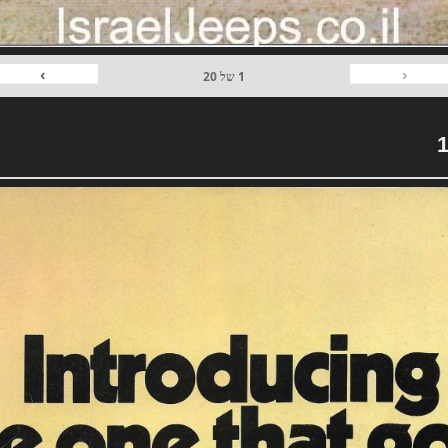
›
‹
1
של
20