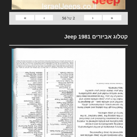
»
›
‹
«
2
של
56
קטלוג אביזרים 1981 Jeep