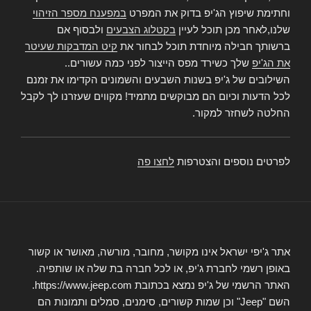
וחתימת שיפוץ הג'יפ בדוק את המפרט
במפענח מספר הזיהוי
שלנו,לאחר מכן תוכל לעיין
בקטלוג הצבעים
ולבסוף אם
ברשותך חבילה מיוחדת תוכל לבחור את
קיט המדבקות שעיטר
את הג'יפ
שלך כשירד מפס הייצור לפני כמה עשורים..
השילובים של ג'יפ בשנות השבעים והשמונים הקדימו את זמנם
לכל הדעות וכיום הם מבוקשים מתמיד! מקווים שעזרנו לך לקבל
החלטה לשחזר למקור.
לפרטים נוספים והצטרפות
לחצו פה
אתר ג'יפי ישראל אינו מקושר, מחובר, מורשה, מאושר או קשור
באופן רשמי לחברת ג'יפ, או לכל חברה בת שלה או שותפיה.
האתר הרשמי של ג'יפ נמצא בכתובת https://www.jeep.com.
השם "Jeep" וכן שמות קשורים, סימנים, סמלים ותמונות הם