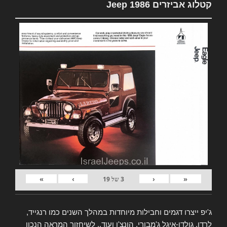
קטלוג אביזרים Jeep 1986
»
›
‹
«
3
של
19
ג'יפ ייצרו דגמים וחבילות מיוחדות במהלך השנים כמו רנגייד,
לרדו, גולדן-איגל ג'מבורי, הונצ'ו ועוד.. לשיחזור המראה הנכון