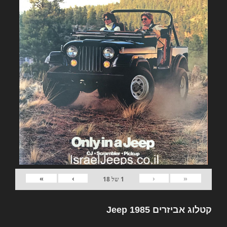
»
›
‹
«
1
של
18
קטלוג אביזרים Jeep 1985