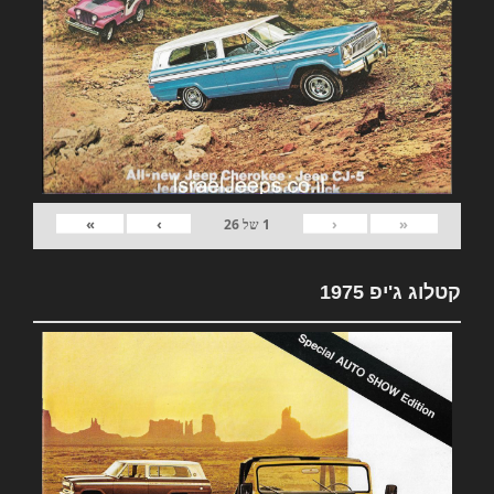
»
›
‹
«
1
של
26
קטלוג ג'יפ 1975