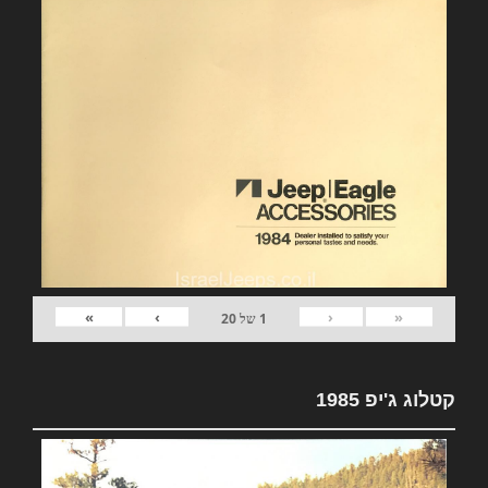
»
›
‹
«
1
של
20
קטלוג ג'יפ 1985