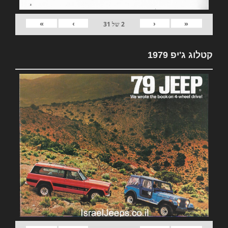
»
›
‹
«
2
של
31
קטלוג ג'יפ 1979