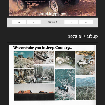
»
›
‹
«
1
של
36
קטלוג ג'יפ 1978