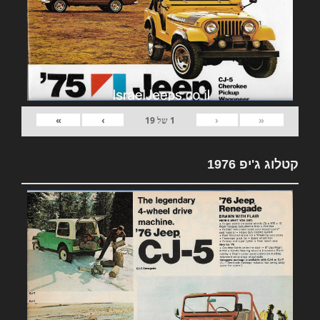
»
›
‹
«
1
של
19
קטלוג ג'יפ 1976