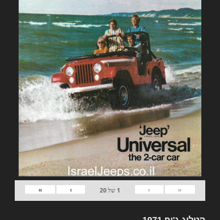
»
›
‹
«
1
של
20