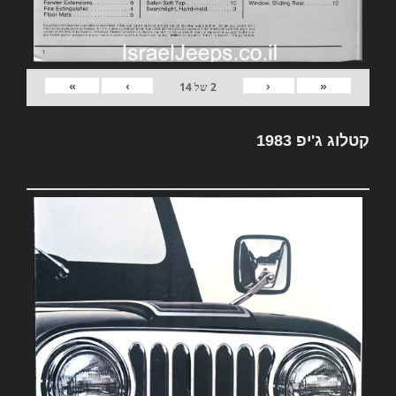
»
›
‹
«
2
של
14
קטלוג ג'יפ 1983