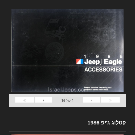
»
›
‹
«
1
של
16
קטלוג ג'יפ 1986