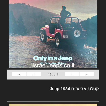
»
›
‹
«
1
של
16
קטלוג אביזרים Jeep 1984