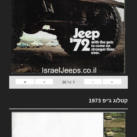
»
›
‹
«
1
של
36
קטלוג ג'יפ 1973