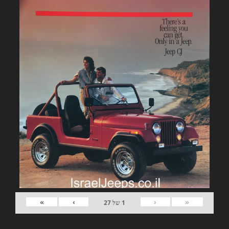
»
›
‹
«
1
של
27