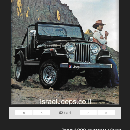
»
›
‹
«
1
של
62