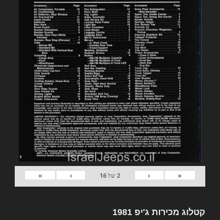
»
›
‹
«
2
של
16
קטלוג מכירות ג'יפ 1981