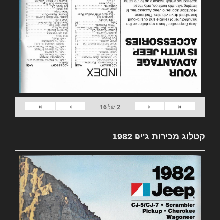
»
›
‹
«
2
של
16
קטלוג מכירות ג'יפ 1982