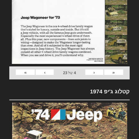
»
›
‹
«
4
של
23
קטלוג ג'יפ 1974