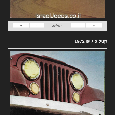
»
›
‹
«
1
של
20
קטלוג ג'יפ 1972