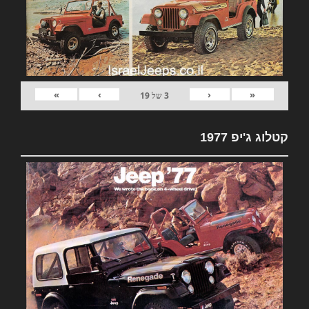
»
›
‹
«
3
של
19
קטלוג ג'יפ 1977