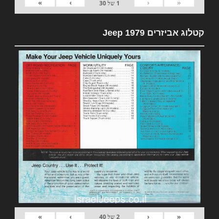
»
›
‹
«
1
של
30
קטלוג אביזרים 1979 Jeep
»
›
‹
«
2
של
40