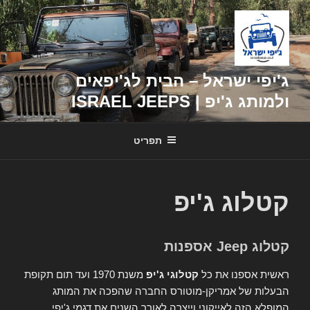
דילוג
לתוכן
ג'יפי ישראל – הבית לג'יפאים
ולמותג ג'יפ | ISRAEL JEEPS
תפריט
קטלוג ג'יפ
קטלוג Jeep אספנות
ראשית אספנו את כל
קטלוגי ג'יפ
משנת 1970 ועד תום תקופת
הבעלות של אמריקן-מוטורס החברה שהפכה את המותג
המופלא הזה לאייקוני וייצרה לאורך השנים את דגמי ג'יפי