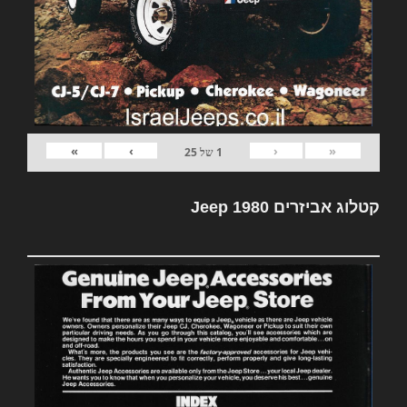
»
›
‹
«
1
של
25
קטלוג אביזרים Jeep 1980