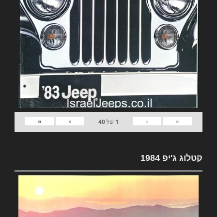
»
›
‹
«
1
של
40
קטלוג ג'יפ 1984