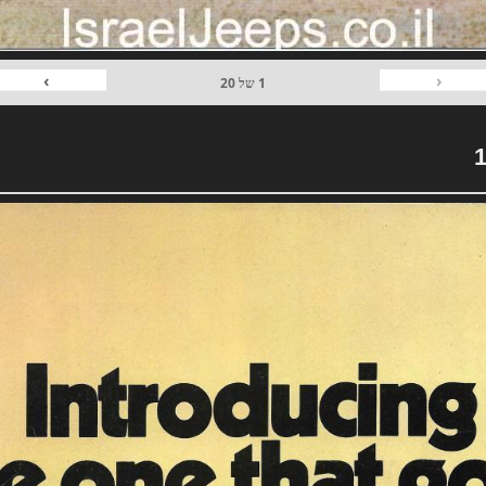
›
‹
1
של
20