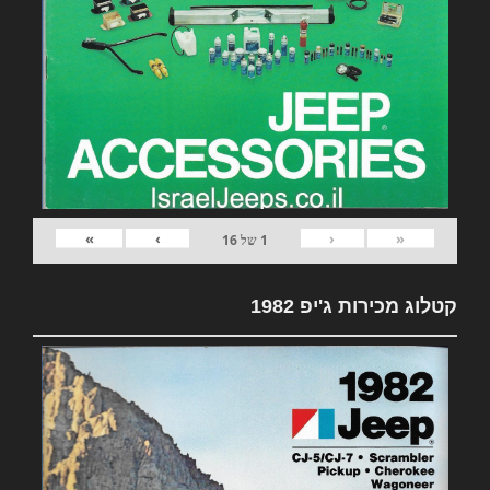
»
›
‹
«
1
של
16
קטלוג מכירות ג'יפ 1982