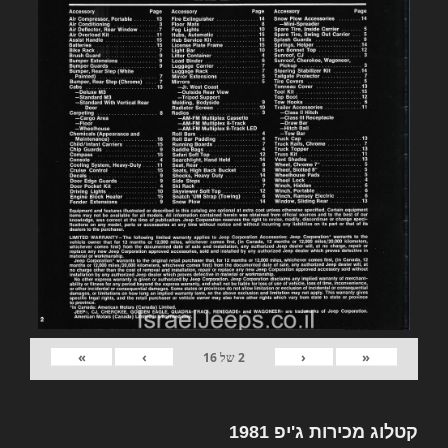
»
›
‹
«
2
של
16
קטלוג מכירות ג'יפ 1981