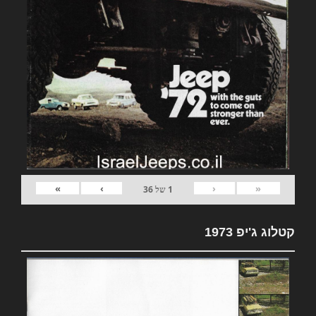
»
›
‹
«
1
של
36
קטלוג ג'יפ 1973