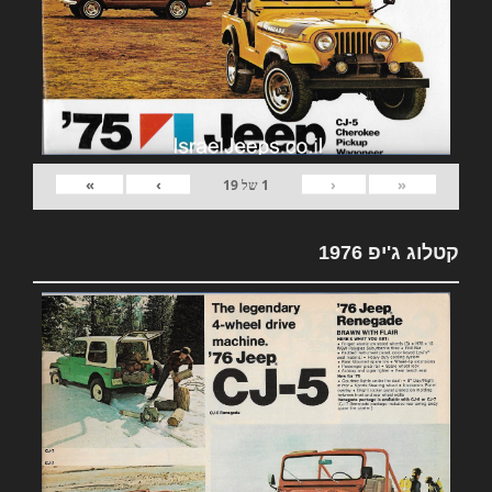
»
›
‹
«
1
של
19
קטלוג ג'יפ 1976