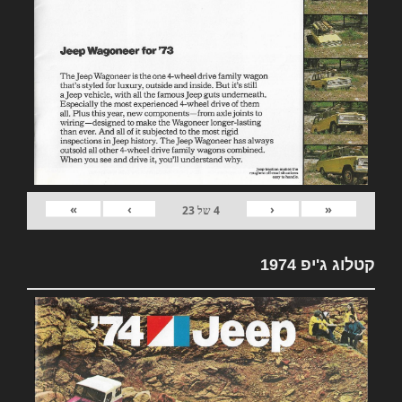
»
›
‹
«
4
של
23
קטלוג ג'יפ 1974