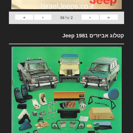
»
›
‹
«
2
של
56
קטלוג אביזרים 1981 Jeep