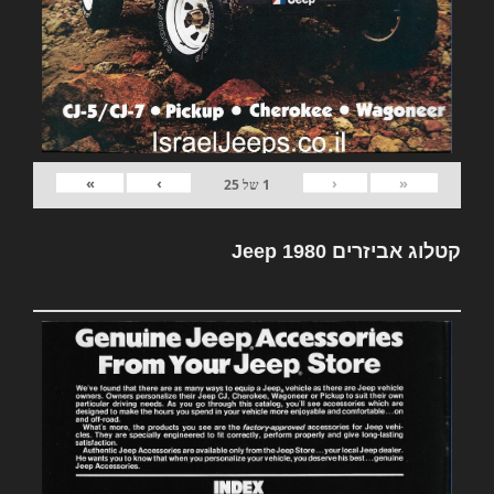
»
›
‹
«
1
של
25
קטלוג אביזרים Jeep 1980