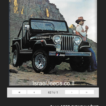
»
›
‹
«
1
של
62