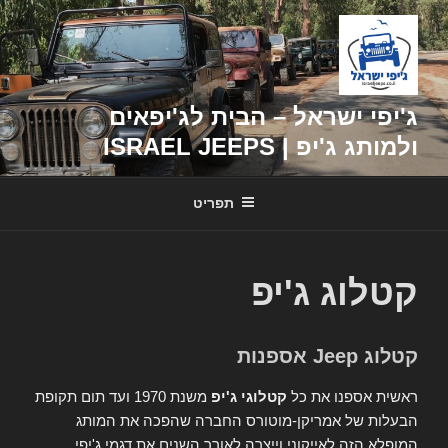
דילוג
לתוכן
ג'יפי ישראל – הבית לג'יפאים
ולמותג ג'יפ | ISRAEL JEEPS
תפריט
קטלוג ג'יפ
קטלוג Jeep אספנות
ראשית אספנו את כל
קטלוגי ג'יפ
משנת 1970 ועד תום תקופת
הבעלות של אמריקן-מוטורס החברה שהפכה את המותג
המופלא הזה לאייקוני וייצרה לאורך השנים את דגמי ג'יפי