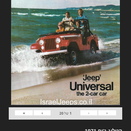
»
›
‹
«
1
של
20