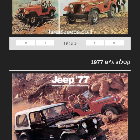
»
›
‹
«
3
של
19
קטלוג ג'יפ 1977