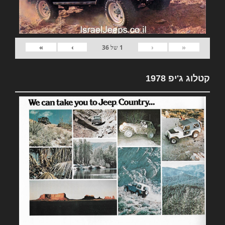
»
›
‹
«
1
של
36
קטלוג ג'יפ 1978