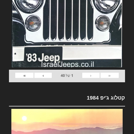
»
›
‹
«
1
של
40
קטלוג ג'יפ 1984