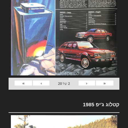
»
›
‹
«
2
של
20
קטלוג ג'יפ 1985