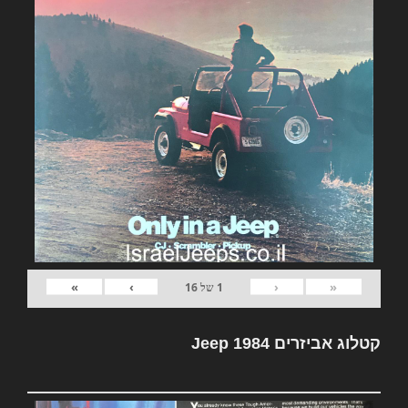
»
›
‹
«
1
של
16
קטלוג אביזרים Jeep 1984