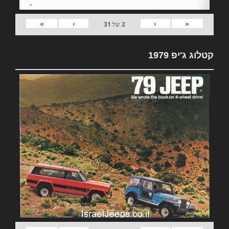
»
›
‹
«
2
של
31
קטלוג ג'יפ 1979