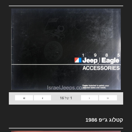
»
›
‹
«
1
של
16
קטלוג ג'יפ 1986