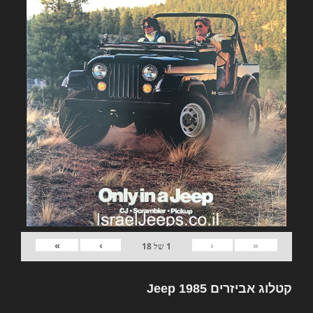
»
›
‹
«
1
של
18
קטלוג אביזרים Jeep 1985