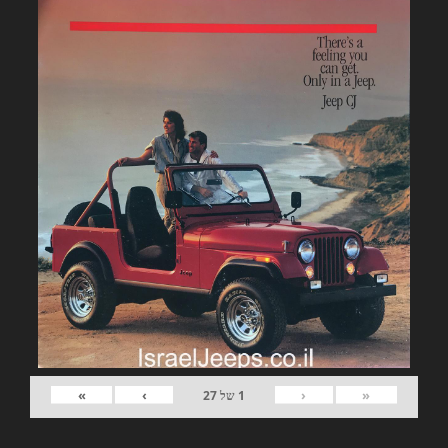
»
›
‹
«
1
של
27