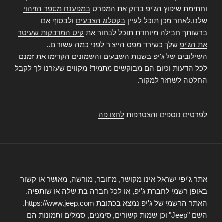
וחתימת שיפוץ הג'יפ בדוק את המפרט
במפענח מספר הזיהוי
שלנו,לאחר מכן תוכל לעיין
בקטלוג הצבעים
ולבסוף אם
ברשותך חבילה מיוחדת תוכל לבחור את
קיט המדבקות שעיטר
את הג'יפ
שלך כשירד מפס הייצור לפני כמה עשורים..
השילובים של ג'יפ בשנות השבעים והשמונים הקדימו את זמנם
לכל הדעות וכיום הם מבוקשים מתמיד! מקווים שעזרנו לך לקבל
החלטה לשחזר למקור.
לפרטים נוספים והצטרפות
לחצו פה
אתר ג'יפי ישראל אינו מקושר, מחובר, מורשה, מאושר או קשור
באופן רשמי לחברת ג'יפ, או לכל חברה בת שלה או שותפיה.
האתר הרשמי של ג'יפ נמצא בכתובת https://www.jeep.com.
השם "Jeep" וכן שמות קשורים, סימנים, סמלים ותמונות הם