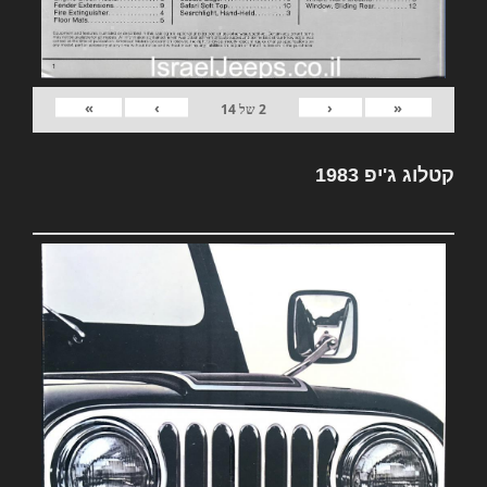
»
›
‹
«
2
של
14
קטלוג ג'יפ 1983