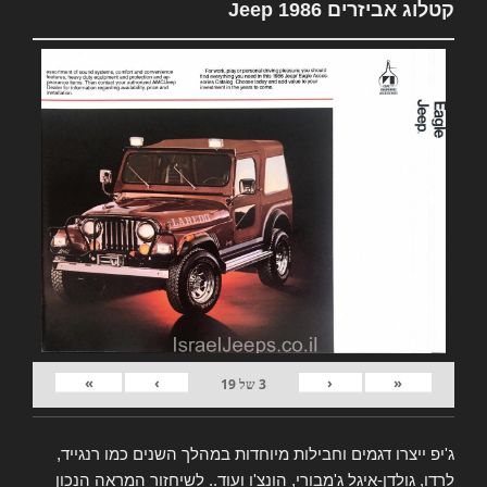
קטלוג אביזרים Jeep 1986
»
›
‹
«
3
של
19
ג'יפ ייצרו דגמים וחבילות מיוחדות במהלך השנים כמו רנגייד,
לרדו, גולדן-איגל ג'מבורי, הונצ'ו ועוד.. לשיחזור המראה הנכון