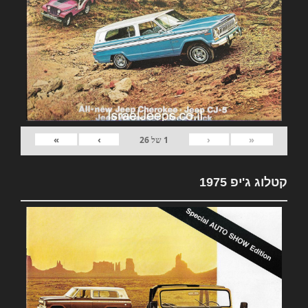
»
›
‹
«
1
של
26
קטלוג ג'יפ 1975