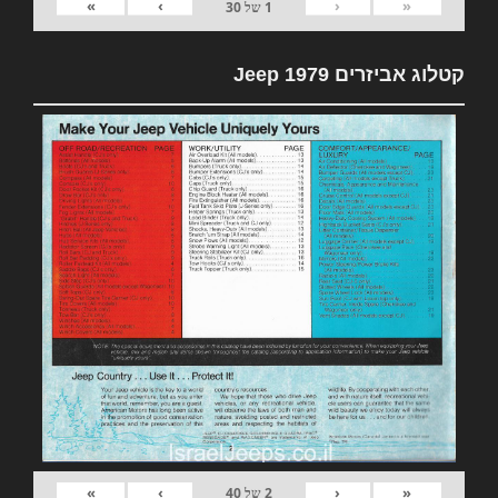
»
›
‹
«
1
של
30
קטלוג אביזרים 1979 Jeep
»
›
‹
«
2
של
40