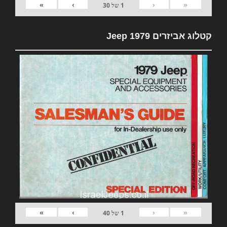
»
›
‹
«
1
של
30
קטלוג אביזרים 1979 Jeep
»
›
‹
«
1
של
40