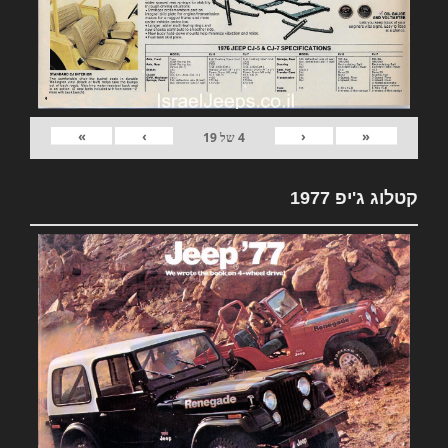
»
›
‹
«
4
של
19
קטלוג ג'יפ 1977