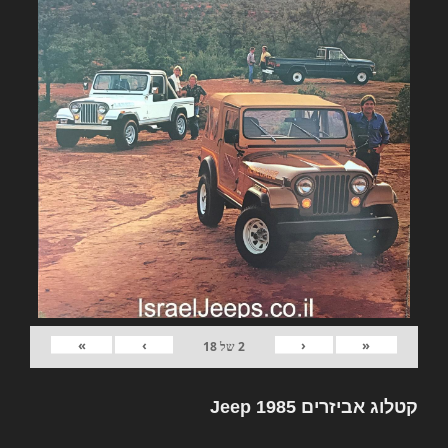
»
›
‹
«
2
של
18
קטלוג אביזרים Jeep 1985