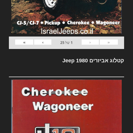
»
›
‹
«
1
של
25
קטלוג אביזרים Jeep 1980