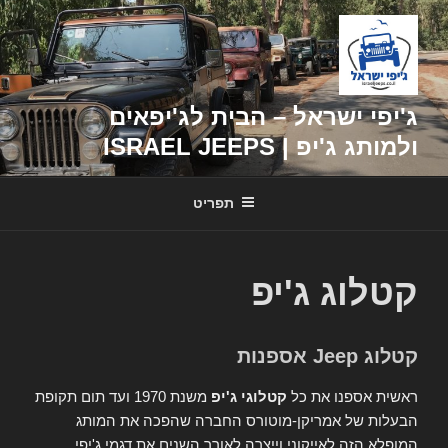
דילוג
לתוכן
ג'יפי ישראל – הבית לג'יפאים
ולמותג ג'יפ | ISRAEL JEEPS
תפריט
קטלוג ג'יפ
קטלוג Jeep אספנות
ראשית אספנו את כל
קטלוגי ג'יפ
משנת 1970 ועד תום תקופת
הבעלות של אמריקן-מוטורס החברה שהפכה את המותג
המופלא הזה לאייקוני וייצרה לאורך השנים את דגמי ג'יפי