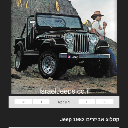
»
›
‹
«
1
של
62
קטלוג אביזרים 1982 Jeep