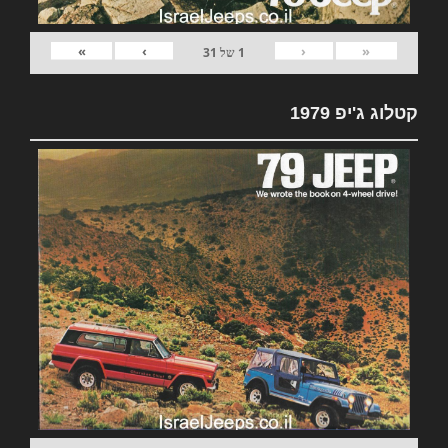
»
›
‹
«
1
של
31
קטלוג ג'יפ 1979