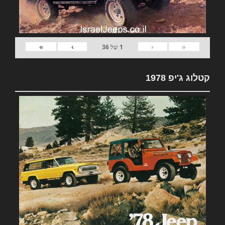
»
›
‹
«
1
של
36
קטלוג ג'יפ 1978