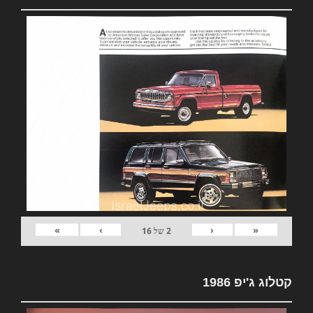
»
›
‹
«
2
של
16
קטלוג ג'יפ 1986