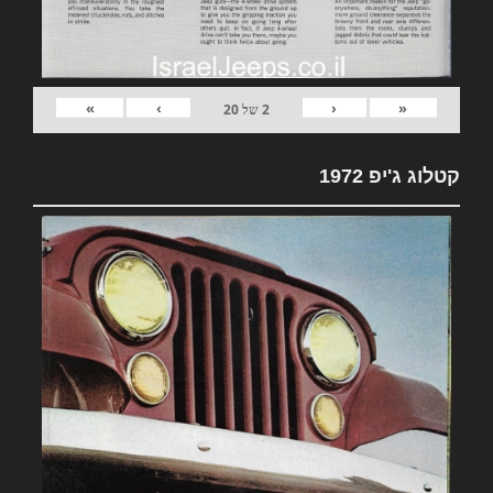
»
›
‹
«
2
של
20
קטלוג ג'יפ 1972