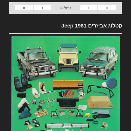
»
›
‹
«
1
של
56
קטלוג אביזרים 1981 Jeep