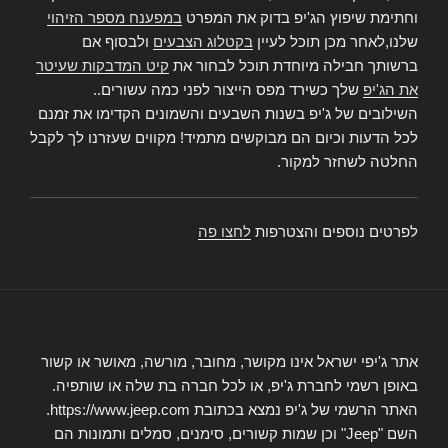
וחתימת שיפוץ הג'יפ בדוק את המפרט
במפענח מספר הזיהוי
שלנו,לאחר מכן תוכל לעיין
בקטלוג הצבעים
ולבסוף אם
ברשותך חבילה מיוחדת תוכל לבחור את
קיט המדבקות שעיטר
את הג'יפ
שלך כשירד מפס הייצור לפני כמה עשורים..
השילובים של ג'יפ בשנות השבעים והשמונים הקדימו את זמנם
לכל הדעות וכיום הם מבוקשים מתמיד! מקווים שעזרנו לך לקבל
החלטה לשחזר למקור.
לפרטים נוספים והצטרפות
לחצו פה
אתר ג'יפי ישראל אינו מקושר, מחובר, מורשה, מאושר או קשור
באופן רשמי לחברת ג'יפ, או לכל חברה בת שלה או שותפיה.
האתר הרשמי של ג'יפ נמצא בכתובת https://www.jeep.com.
השם "Jeep" וכן שמות קשורים, סימנים, סמלים ותמונות הם