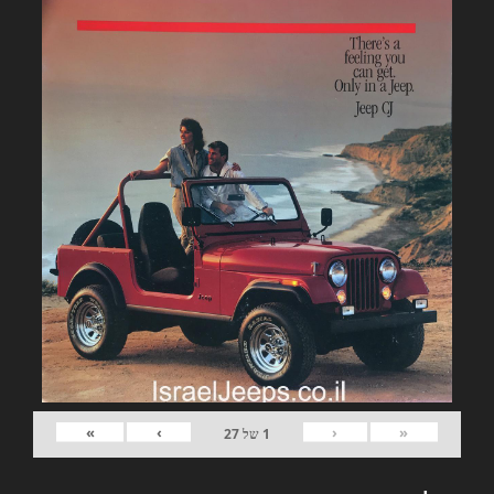
»
›
‹
«
1
של
27