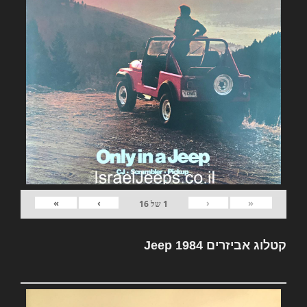
»
›
‹
«
1
של
16
קטלוג אביזרים Jeep 1984