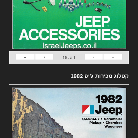
»
›
‹
«
1
של
16
קטלוג מכירות ג'יפ 1982