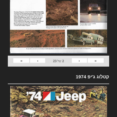
»
›
‹
«
2
של
23
קטלוג ג'יפ 1974