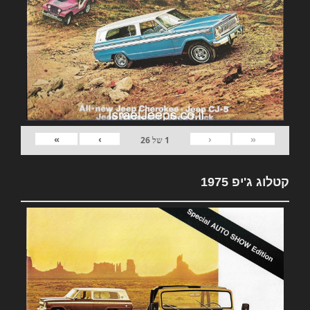
»
›
‹
«
1
של
26
קטלוג ג'יפ 1975