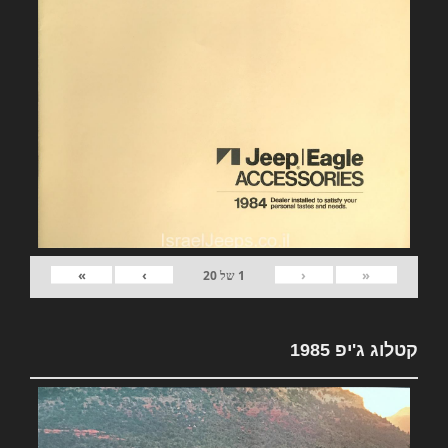
»
›
‹
«
1
של
20
קטלוג ג'יפ 1985