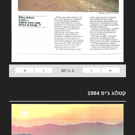
»
›
‹
«
2
של
40
קטלוג ג'יפ 1984