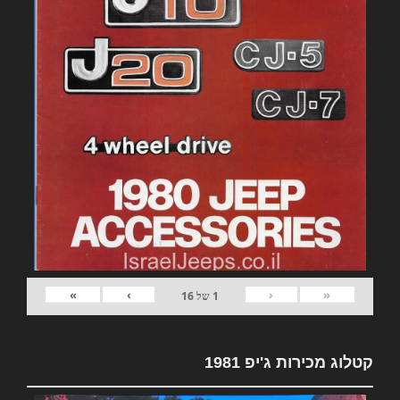
»
›
‹
«
1
של
16
קטלוג מכירות ג'יפ 1981