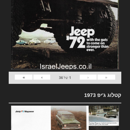
»
›
‹
«
1
של
36
קטלוג ג'יפ 1973