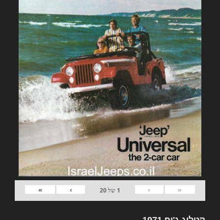
»
›
‹
«
1
של
20