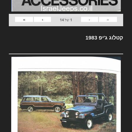
»
›
‹
«
1
של
14
קטלוג ג'יפ 1983