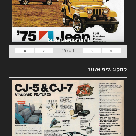
»
›
‹
«
1
של
19
קטלוג ג'יפ 1976