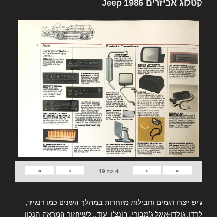
קטלוג אביזרים Jeep 1986
»
›
‹
«
4
של
19
ג'יפ ייצרו דגמים וחבילות מיוחדות במהלך השנים כמו רנגייד,
לרדו, גולדן-איגל ג'מבורי, הונצ'ו ועוד.. לשיחזור המראה הנכון