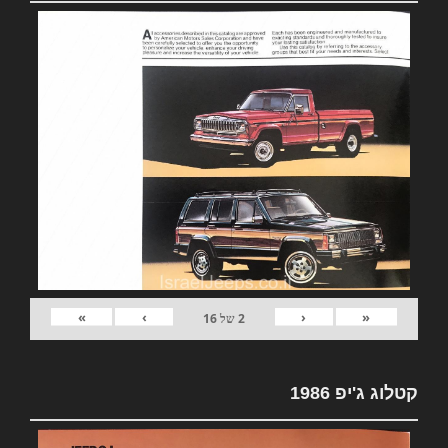
»
›
‹
«
2
של
16
קטלוג ג'יפ 1986