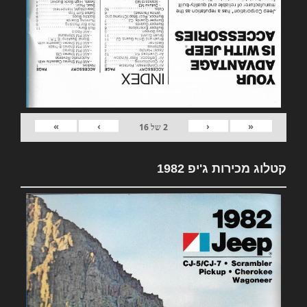
»
›
‹
«
2
של
16
קטלוג מכירות ג'יפ 1982