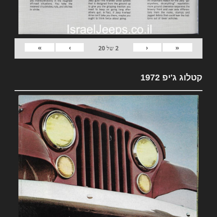
»
›
‹
«
2
של
20
קטלוג ג'יפ 1972