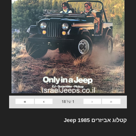
»
›
‹
«
1
של
18
קטלוג אביזרים Jeep 1985