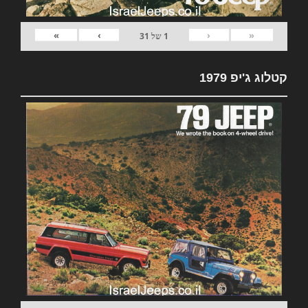
»
›
‹
«
1
של
31
קטלוג ג'יפ 1979