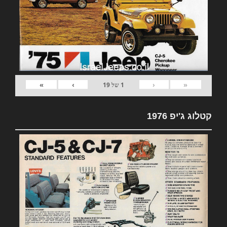
»
›
‹
«
1
של
19
קטלוג ג'יפ 1976