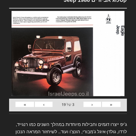
»
›
‹
«
3
של
19
ג'יפ ייצרו דגמים וחבילות מיוחדות במהלך השנים כמו רנגייד,
לרדו, גולדן-איגל ג'מבורי, הונצ'ו ועוד.. לשיחזור המראה הנכון