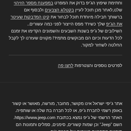
וחתימת שיפוץ הג'יפ בדוק את המפרט
במפענח מספר הזיהוי
שלנו,לאחר מכן תוכל לעיין
בקטלוג הצבעים
ולבסוף אם
ברשותך חבילה מיוחדת תוכל לבחור את
קיט המדבקות שעיטר
את הג'יפ
שלך כשירד מפס הייצור לפני כמה עשורים..
השילובים של ג'יפ בשנות השבעים והשמונים הקדימו את זמנם
לכל הדעות וכיום הם מבוקשים מתמיד! מקווים שעזרנו לך לקבל
החלטה לשחזר למקור.
לפרטים נוספים והצטרפות
לחצו פה
אתר ג'יפי ישראל אינו מקושר, מחובר, מורשה, מאושר או קשור
באופן רשמי לחברת ג'יפ, או לכל חברה בת שלה או שותפיה.
האתר הרשמי של ג'יפ נמצא בכתובת https://www.jeep.com.
השם "Jeep" וכן שמות קשורים, סימנים, סמלים ותמונות הם