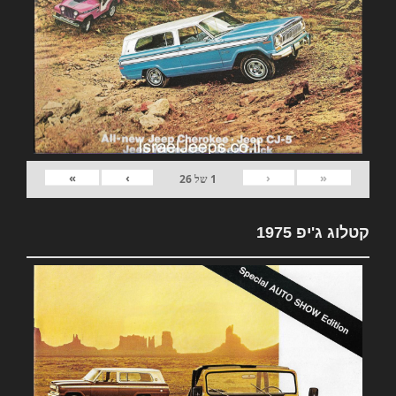
»
›
‹
«
1
של
26
קטלוג ג'יפ 1975