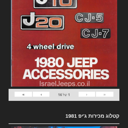
»
›
‹
«
1
של
16
קטלוג מכירות ג'יפ 1981