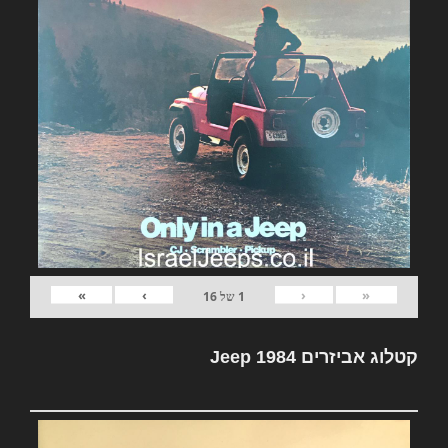
»
›
‹
«
1
של
16
קטלוג אביזרים Jeep 1984