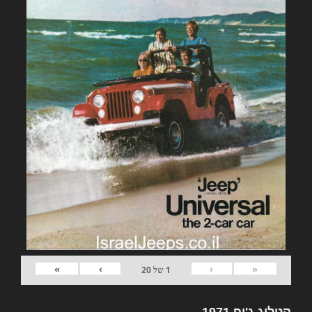
»
›
‹
«
1
של
20