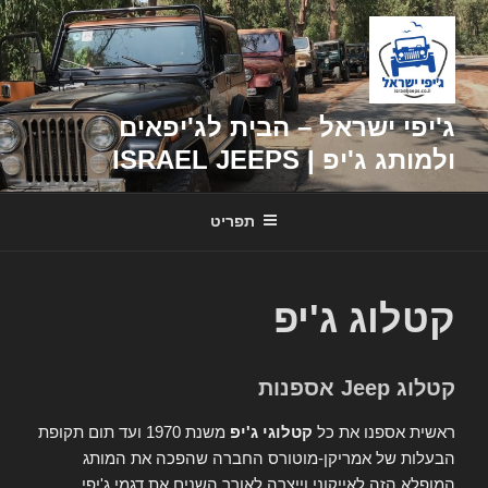
דילוג
לתוכן
ג'יפי ישראל – הבית לג'יפאים
ולמותג ג'יפ | ISRAEL JEEPS
תפריט
קטלוג ג'יפ
קטלוג Jeep אספנות
ראשית אספנו את כל
קטלוגי ג'יפ
משנת 1970 ועד תום תקופת
הבעלות של אמריקן-מוטורס החברה שהפכה את המותג
המופלא הזה לאייקוני וייצרה לאורך השנים את דגמי ג'יפי