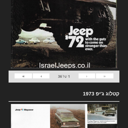
»
›
‹
«
1
של
36
קטלוג ג'יפ 1973