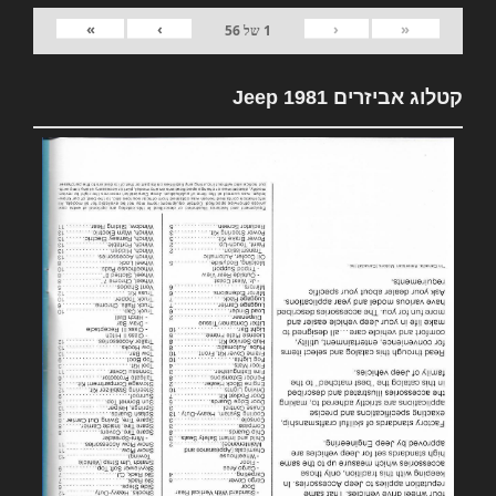
»
›
‹
«
1
של
56
קטלוג אביזרים 1981 Jeep