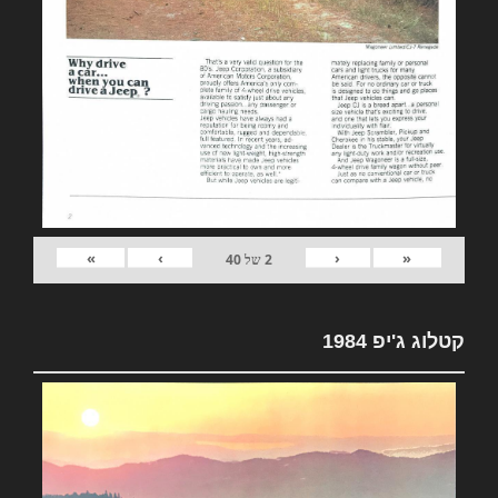
»
›
‹
«
2
של
40
קטלוג ג'יפ 1984