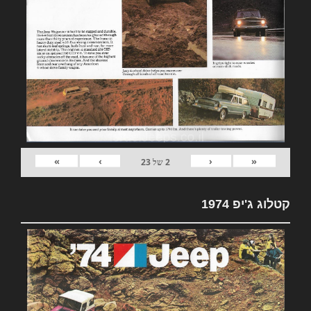
»
›
‹
«
2
של
23
קטלוג ג'יפ 1974