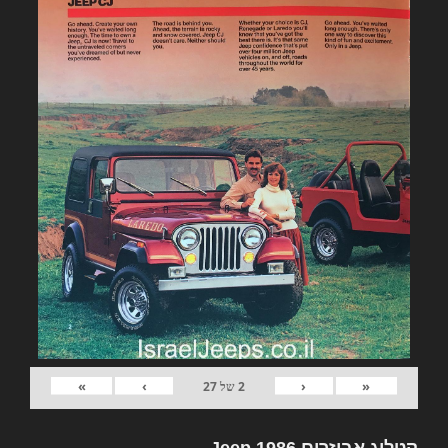
»
›
‹
«
2
של
27
קטלוג אביזרים Jeep 1986