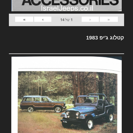
»
›
‹
«
1
של
14
קטלוג ג'יפ 1983