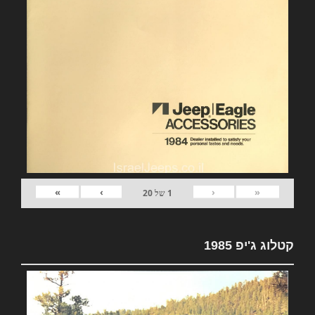
»
›
‹
«
1
של
20
קטלוג ג'יפ 1985