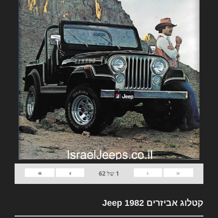
»
›
‹
«
1
של
62
קטלוג אביזרים 1982 Jeep