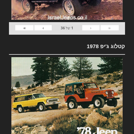
»
›
‹
«
1
של
36
קטלוג ג'יפ 1978