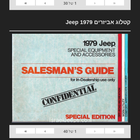
»
›
‹
«
1
של
30
קטלוג אביזרים 1979 Jeep
»
›
‹
«
1
של
40