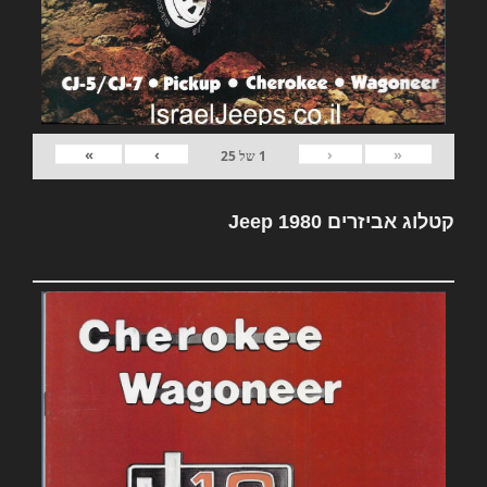
»
›
‹
«
1
של
25
קטלוג אביזרים Jeep 1980