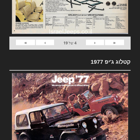
»
›
‹
«
4
של
19
קטלוג ג'יפ 1977