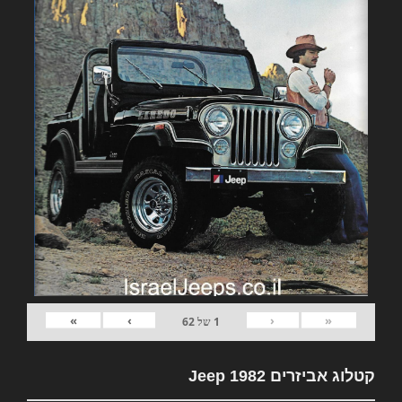
»
›
‹
«
1
של
62
קטלוג אביזרים 1982 Jeep