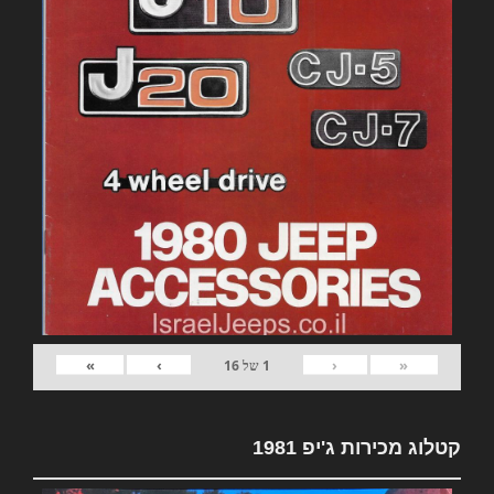
»
›
‹
«
1
של
16
קטלוג מכירות ג'יפ 1981