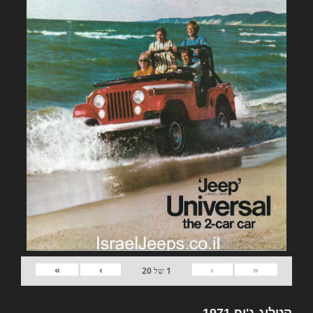
»
›
‹
«
1
של
20