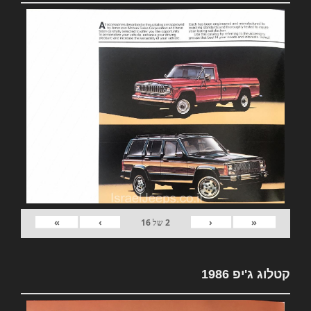
»
›
‹
«
2
של
16
קטלוג ג'יפ 1986