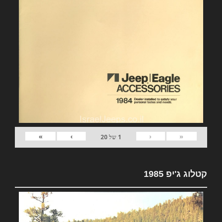
»
›
‹
«
1
של
20
קטלוג ג'יפ 1985