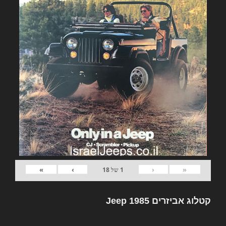
»
›
‹
«
1
של
18
קטלוג אביזרים Jeep 1985