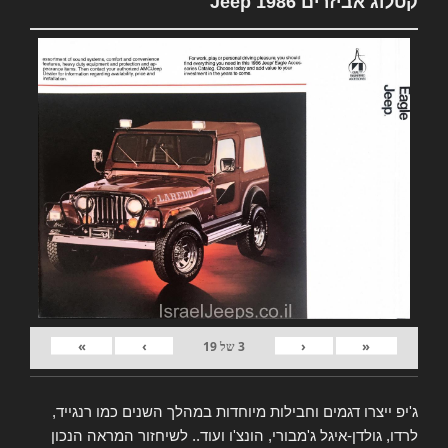
קטלוג אביזרים Jeep 1986
»
›
‹
«
3
של
19
ג'יפ ייצרו דגמים וחבילות מיוחדות במהלך השנים כמו רנגייד,
לרדו, גולדן-איגל ג'מבורי, הונצ'ו ועוד.. לשיחזור המראה הנכון