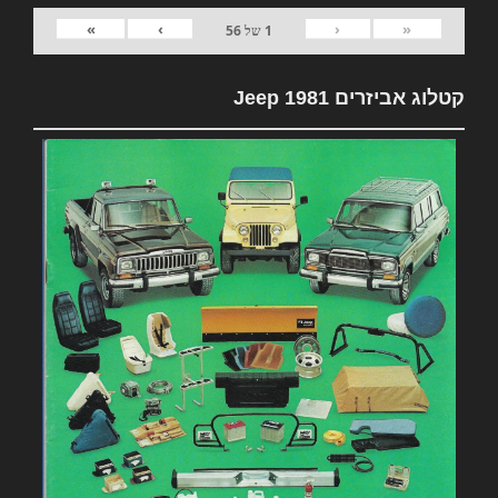
»
›
‹
«
1
של
56
קטלוג אביזרים 1981 Jeep