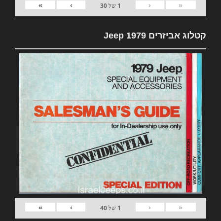
»
›
‹
«
1
של
30
קטלוג אביזרים 1979 Jeep
»
›
‹
«
1
של
40