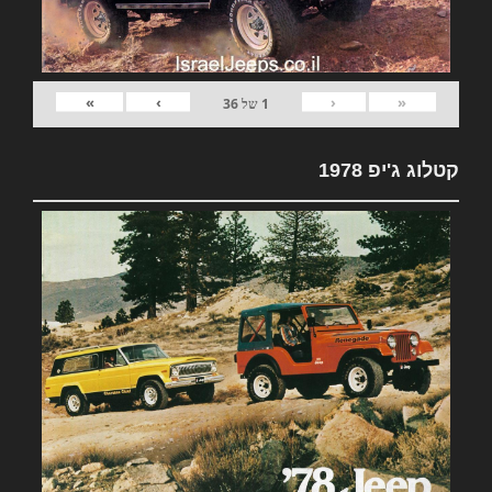
»
›
‹
«
1
של
36
קטלוג ג'יפ 1978