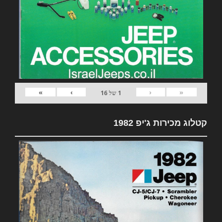
»
›
‹
«
1
של
16
קטלוג מכירות ג'יפ 1982