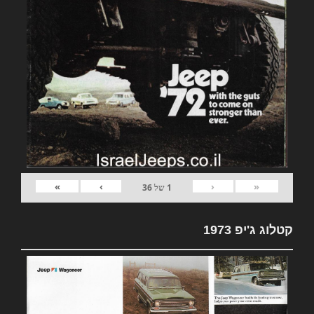
»
›
‹
«
1
של
36
קטלוג ג'יפ 1973