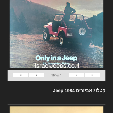
»
›
‹
«
1
של
16
קטלוג אביזרים Jeep 1984