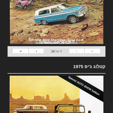
»
›
‹
«
1
של
26
קטלוג ג'יפ 1975