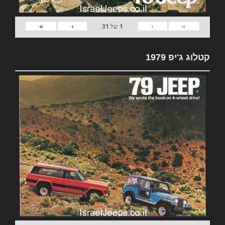
»
›
‹
«
1
של
31
קטלוג ג'יפ 1979