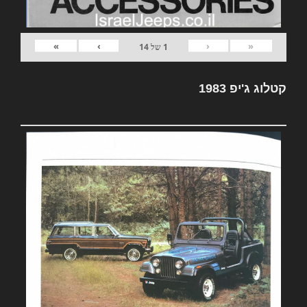
»
›
‹
«
1
של
14
קטלוג ג'יפ 1983