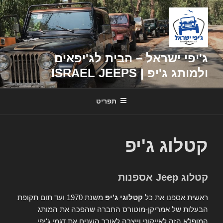
דילוג
לתוכן
ג'יפי ישראל – הבית לג'יפאים
ולמותג ג'יפ | ISRAEL JEEPS
תפריט
קטלוג ג'יפ
קטלוג Jeep אספנות
ראשית אספנו את כל
קטלוגי ג'יפ
משנת 1970 ועד תום תקופת
הבעלות של אמריקן-מוטורס החברה שהפכה את המותג
המופלא הזה לאייקוני וייצרה לאורך השנים את דגמי ג'יפי