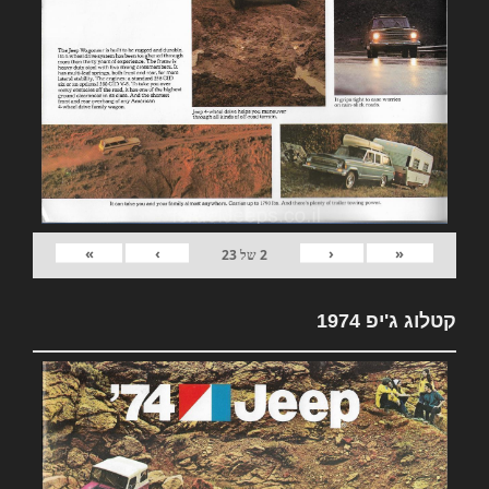
»
›
‹
«
2
של
23
קטלוג ג'יפ 1974