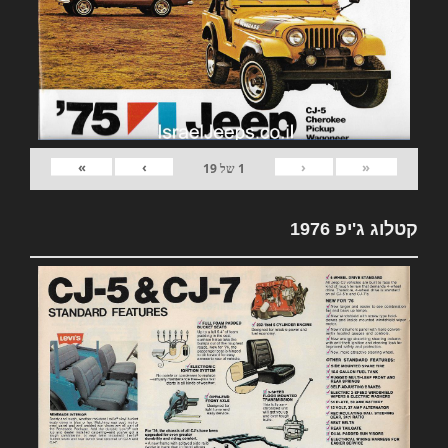
»
›
‹
«
1
של
19
קטלוג ג'יפ 1976