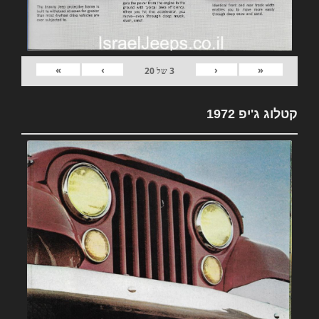
»
›
‹
«
3
של
20
קטלוג ג'יפ 1972