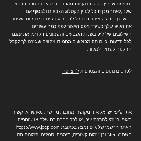
וחתימת שיפוץ הג'יפ בדוק את המפרט
במפענח מספר הזיהוי
שלנו,לאחר מכן תוכל לעיין
בקטלוג הצבעים
ולבסוף אם
ברשותך חבילה מיוחדת תוכל לבחור את
קיט המדבקות שעיטר
את הג'יפ
שלך כשירד מפס הייצור לפני כמה עשורים..
השילובים של ג'יפ בשנות השבעים והשמונים הקדימו את זמנם
לכל הדעות וכיום הם מבוקשים מתמיד! מקווים שעזרנו לך לקבל
החלטה לשחזר למקור.
לפרטים נוספים והצטרפות
לחצו פה
אתר ג'יפי ישראל אינו מקושר, מחובר, מורשה, מאושר או קשור
באופן רשמי לחברת ג'יפ, או לכל חברה בת שלה או שותפיה.
האתר הרשמי של ג'יפ נמצא בכתובת https://www.jeep.com.
השם "Jeep" וכן שמות קשורים, סימנים, סמלים ותמונות הם