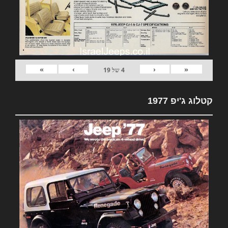
»
›
‹
«
4
של
19
קטלוג ג'יפ 1977