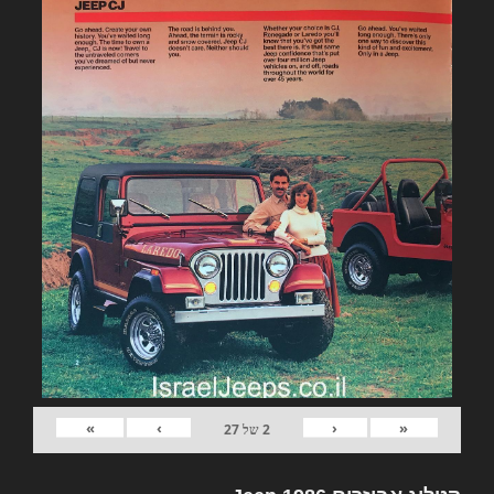
»
›
‹
«
2
של
27