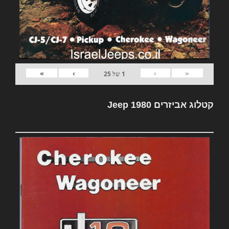
»
›
‹
«
1
של
25
קטלוג אביזרים Jeep 1980