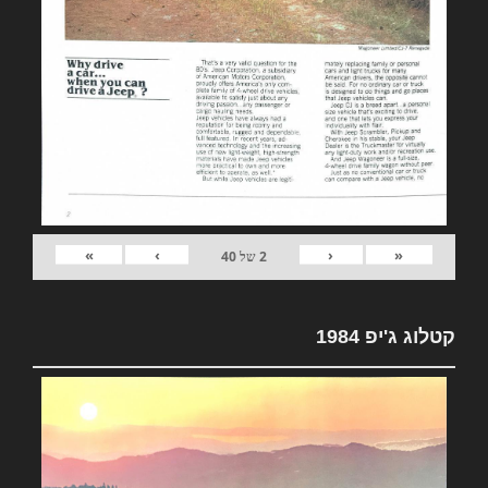
»
›
‹
«
2
של
40
קטלוג ג'יפ 1984