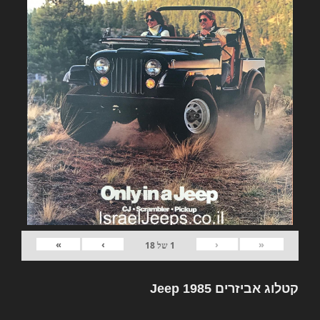
»
›
‹
«
1
של
18
קטלוג אביזרים Jeep 1985