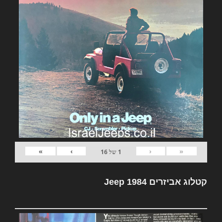
»
›
‹
«
1
של
16
קטלוג אביזרים Jeep 1984