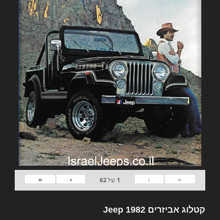
»
›
‹
«
1
של
62
קטלוג אביזרים 1982 Jeep