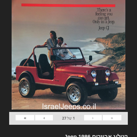
»
›
‹
«
1
של
27
קטלוג אביזרים Jeep 1986