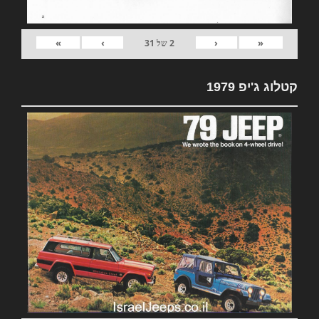
»
›
‹
«
2
של
31
קטלוג ג'יפ 1979