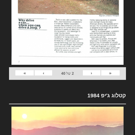
»
›
‹
«
2
של
40
קטלוג ג'יפ 1984