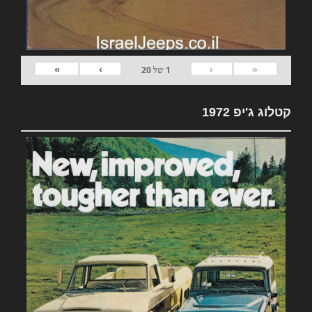
»
›
‹
«
1
של
20
קטלוג ג'יפ 1972