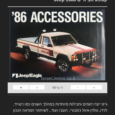
»
›
‹
«
1
של
19
ג'יפ ייצרו דגמים וחבילות מיוחדות במהלך השנים כמו רנגייד,
לרדו, גולדן-איגל ג'מבורי, הונצ'ו ועוד.. לשיחזור המראה הנכון