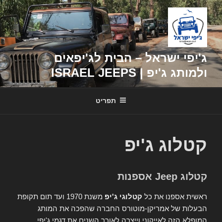
דילוג
לתוכן
ג'יפי ישראל – הבית לג'יפאים
ולמותג ג'יפ | ISRAEL JEEPS
תפריט
קטלוג ג'יפ
קטלוג Jeep אספנות
ראשית אספנו את כל
קטלוגי ג'יפ
משנת 1970 ועד תום תקופת
הבעלות של אמריקן-מוטורס החברה שהפכה את המותג
המופלא הזה לאייקוני וייצרה לאורך השנים את דגמי ג'יפי