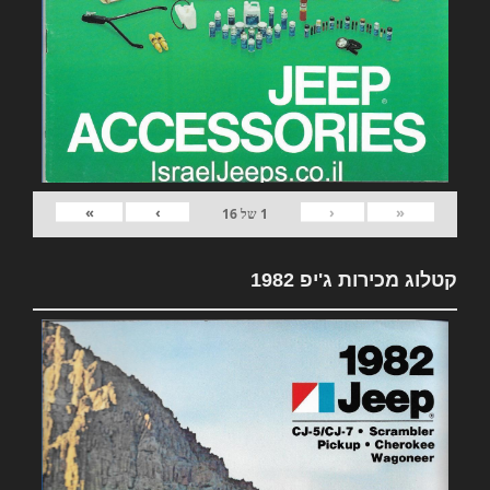
»
›
‹
«
1
של
16
קטלוג מכירות ג'יפ 1982