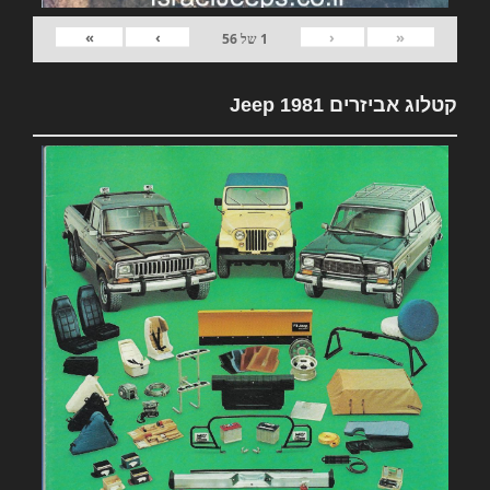
»
›
‹
«
1
של
56
קטלוג אביזרים 1981 Jeep