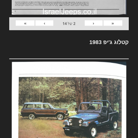
»
›
‹
«
2
של
14
קטלוג ג'יפ 1983