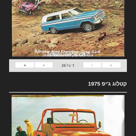
»
›
‹
«
1
של
26
קטלוג ג'יפ 1975