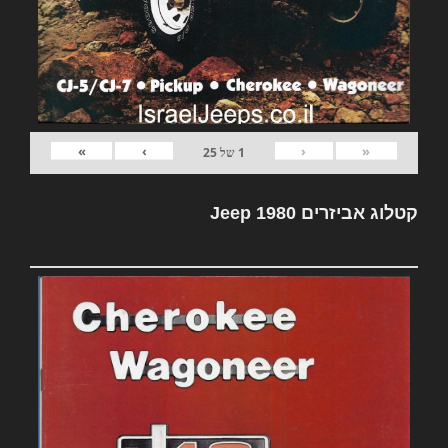
»
›
‹
«
1
של
25
קטלוג אביזרים Jeep 1980