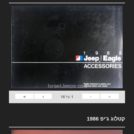
»
›
‹
«
1
של
16
קטלוג ג'יפ 1986