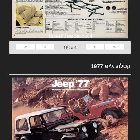
»
›
‹
«
4
של
19
קטלוג ג'יפ 1977