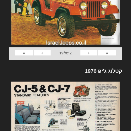
»
›
‹
«
2
של
19
קטלוג ג'יפ 1976