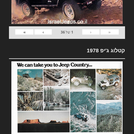
»
›
‹
«
1
של
36
קטלוג ג'יפ 1978