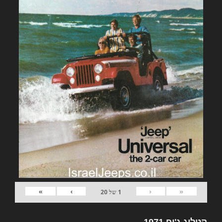
»
›
‹
«
1
של
20