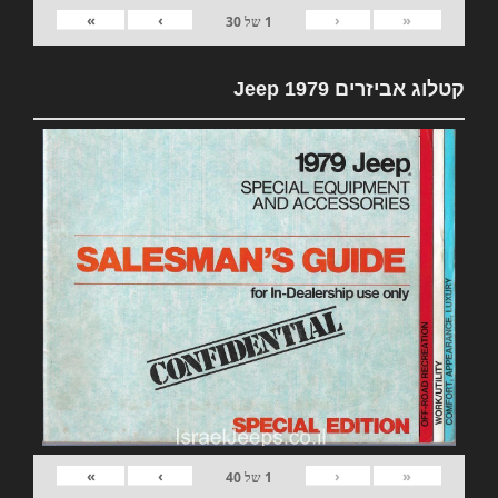
»
›
‹
«
1
של
30
קטלוג אביזרים 1979 Jeep
»
›
‹
«
1
של
40