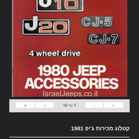
»
›
‹
«
1
של
16
קטלוג מכירות ג'יפ 1981