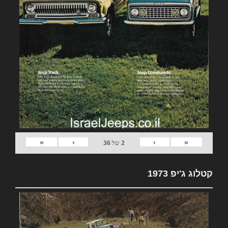
»
›
‹
«
2
של
36
קטלוג ג'יפ 1973