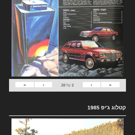
»
›
‹
«
2
של
20
קטלוג ג'יפ 1985