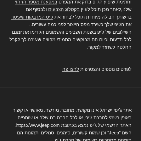
וחתימת שיפוץ הג'יפ בדוק את המפרט
במפענח מספר הזיהוי
שלנו,לאחר מכן תוכל לעיין
בקטלוג הצבעים
ולבסוף אם
ברשותך חבילה מיוחדת תוכל לבחור את
קיט המדבקות שעיטר
את הג'יפ
שלך כשירד מפס הייצור לפני כמה עשורים..
השילובים של ג'יפ בשנות השבעים והשמונים הקדימו את זמנם
לכל הדעות וכיום הם מבוקשים מתמיד! מקווים שעזרנו לך לקבל
החלטה לשחזר למקור.
לפרטים נוספים והצטרפות
לחצו פה
אתר ג'יפי ישראל אינו מקושר, מחובר, מורשה, מאושר או קשור
באופן רשמי לחברת ג'יפ, או לכל חברה בת שלה או שותפיה.
האתר הרשמי של ג'יפ נמצא בכתובת https://www.jeep.com.
השם "Jeep" וכן שמות קשורים, סימנים, סמלים ותמונות הם
סימנים מסחריים רשומים של חברת ג'יפ.