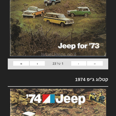
»
›
‹
«
1
של
23
קטלוג ג'יפ 1974