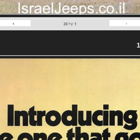
›
‹
1
של
20