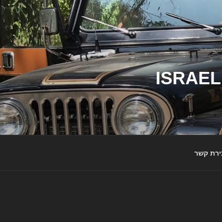
ג'יפי ישראל – הבית לג'יפאים ולמותג ג'יפ | ISRAEL
ירת קשר