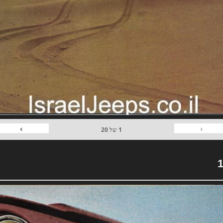
›
‹
1
של
20