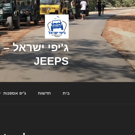
דילוג
לתוכן
JEEPS
בית
חדשות
ג'יפ אספנות