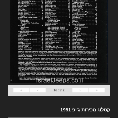
»
›
‹
«
2
של
16
קטלוג מכירות ג'יפ 1981