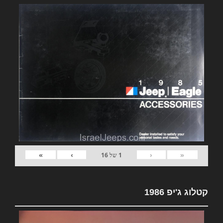
»
›
‹
«
1
של
16
קטלוג ג'יפ 1986