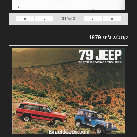
»
›
‹
«
2
של
31
קטלוג ג'יפ 1979