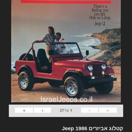
»
›
‹
«
1
של
27
קטלוג אביזרים Jeep 1986