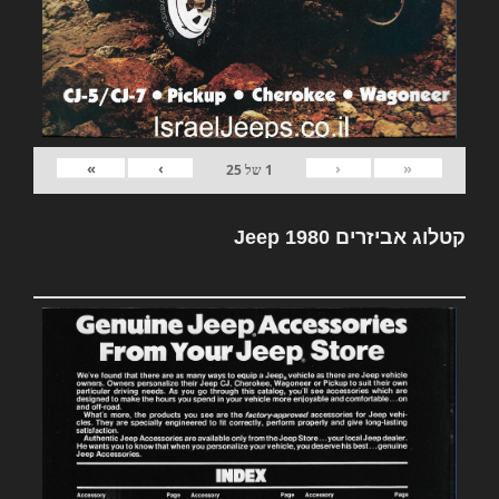
»
›
‹
«
1
של
25
קטלוג אביזרים Jeep 1980