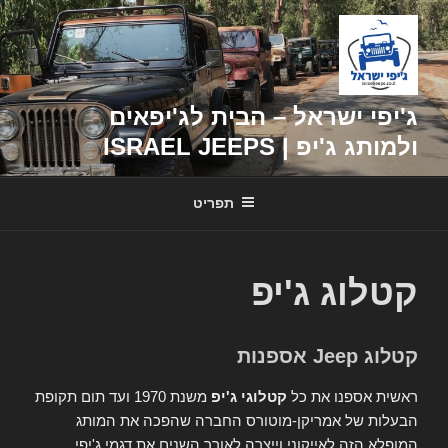
דילוג
לתוכן
ג'יפי ישראל – הבית לג'יפאים
ולמותג ג'יפ | ISRAEL JEEPS
תפריט
קטלוג ג'יפ
קטלוג Jeep אספנות
ראשית אספנו את כל
קטלוגי ג'יפ
משנת 1970 ועד תום תקופת
הבעלות של אמריקן-מוטורס החברה שהפכה את המותג
המופלא הזה לאייקוני וייצרה לאורך השנים את דגמי ג'יפי