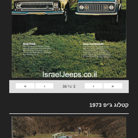
»
›
‹
«
2
של
36
קטלוג ג'יפ 1973