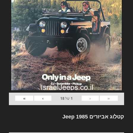
»
›
‹
«
1
של
18
קטלוג אביזרים Jeep 1985