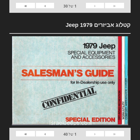
»
›
‹
«
1
של
30
קטלוג אביזרים 1979 Jeep
»
›
‹
«
1
של
40