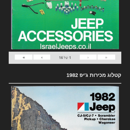
»
›
‹
«
1
של
16
קטלוג מכירות ג'יפ 1982