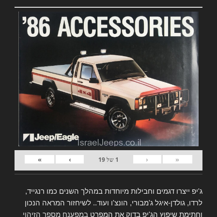
»
›
‹
«
1
של
19
ג'יפ ייצרו דגמים וחבילות מיוחדות במהלך השנים כמו רנגייד,
לרדו, גולדן-איגל ג'מבורי, הונצ'ו ועוד.. לשיחזור המראה הנכון
וחתימת שיפוץ הג'יפ בדוק את המפרט
במפענח מספר הזיהוי