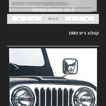
»
›
‹
«
2
של
14
קטלוג ג'יפ 1983