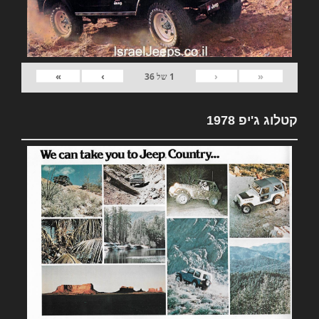
»
›
‹
«
1
של
36
קטלוג ג'יפ 1978