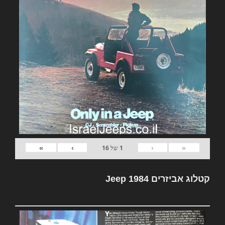
»
›
‹
«
1
של
16
קטלוג אביזרים Jeep 1984