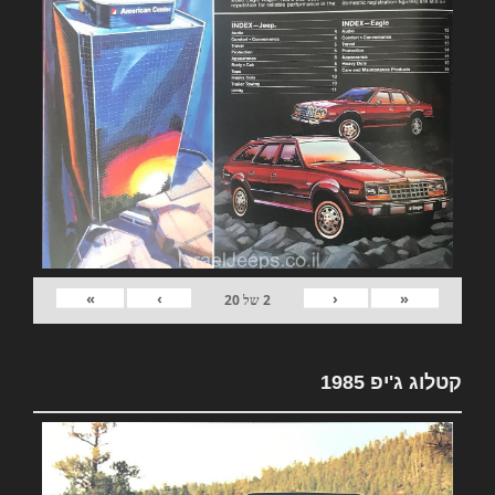
»
›
‹
«
2
של
20
קטלוג ג'יפ 1985