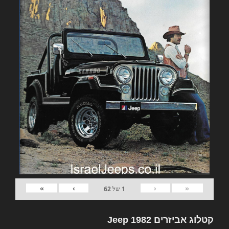
»
›
‹
«
1
של
62
קטלוג אביזרים 1982 Jeep