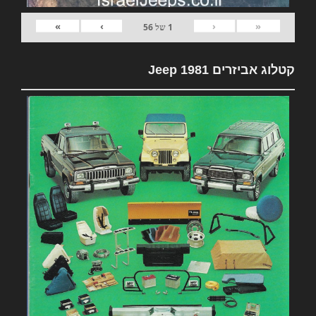
»
›
‹
«
1
של
56
קטלוג אביזרים 1981 Jeep