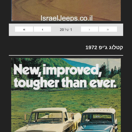
»
›
‹
«
1
של
20
קטלוג ג'יפ 1972