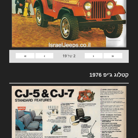
»
›
‹
«
2
של
19
קטלוג ג'יפ 1976