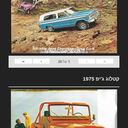
»
›
‹
«
1
של
26
קטלוג ג'יפ 1975