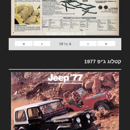
»
›
‹
«
4
של
19
קטלוג ג'יפ 1977