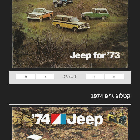
»
›
‹
«
1
של
23
קטלוג ג'יפ 1974