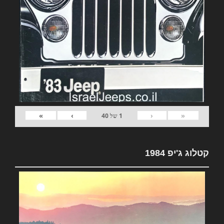
»
›
‹
«
1
של
40
קטלוג ג'יפ 1984