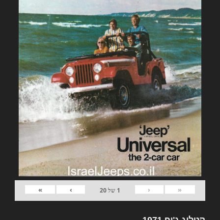
»
›
‹
«
1
של
20