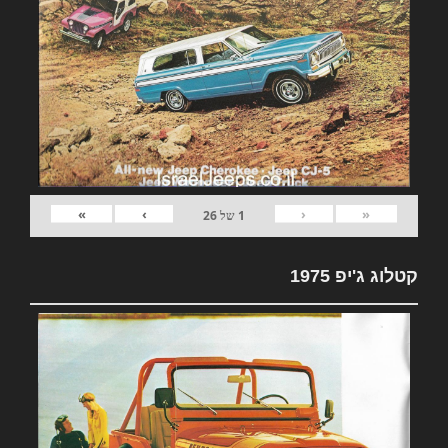
»
›
‹
«
1
של
26
קטלוג ג'יפ 1975