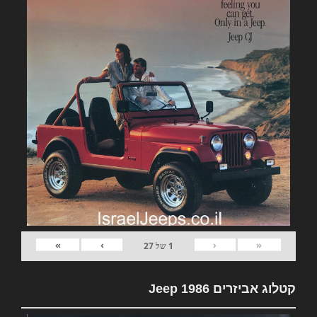
»
›
‹
«
1
של
27
קטלוג אביזרים Jeep 1986