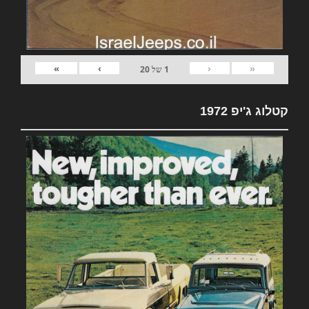
»
›
‹
«
1
של
20
קטלוג ג'יפ 1972