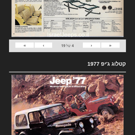
»
›
‹
«
4
של
19
קטלוג ג'יפ 1977