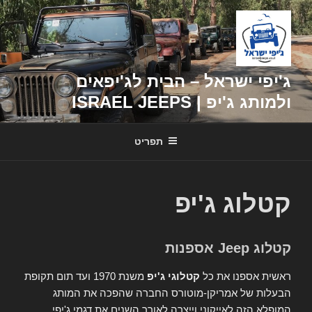
דילוג
לתוכן
ג'יפי ישראל – הבית לג'יפאים
ולמותג ג'יפ | ISRAEL JEEPS
תפריט
קטלוג ג'יפ
קטלוג Jeep אספנות
ראשית אספנו את כל
קטלוגי ג'יפ
משנת 1970 ועד תום תקופת
הבעלות של אמריקן-מוטורס החברה שהפכה את המותג
המופלא הזה לאייקוני וייצרה לאורך השנים את דגמי ג'יפי