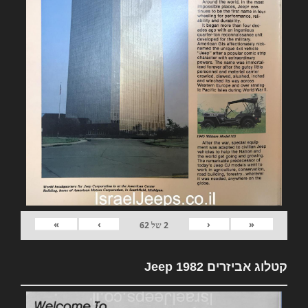
»
›
‹
«
2
של
62
קטלוג אביזרים 1982 Jeep