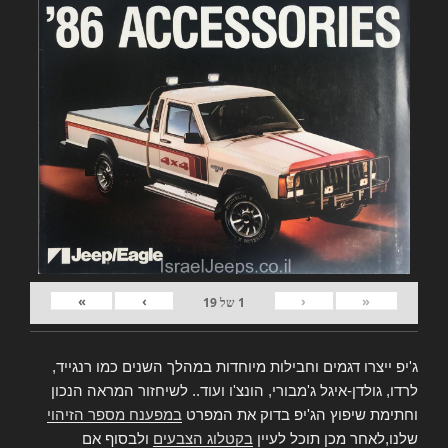
»
›
‹
«
1
של
19
ג'יפ ייצרו דגמים וחבילות מיוחדות במהלך השנים כמו רנגייד,
לרדו, גולדן-איגל ג'מבורי, הונצ'ו ועוד.. לשיחזור המראה הנכון
וחתימת שיפוץ הג'יפ בדוק את המפרט
במפענח מספר הזיהוי
שלנו,לאחר מכן תוכל לעיין
בקטלוג הצבעים
ולבסוף אם