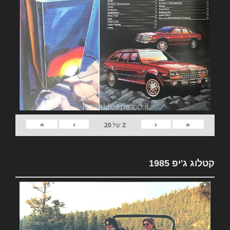
»
›
‹
«
2
של
20
קטלוג ג'יפ 1985