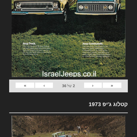
»
›
‹
«
2
של
36
קטלוג ג'יפ 1973