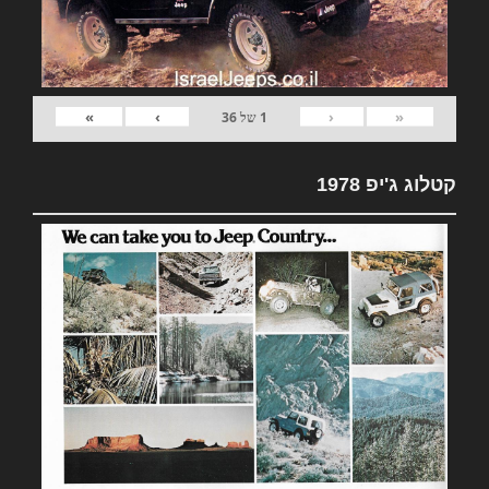
»
›
‹
«
1
של
36
קטלוג ג'יפ 1978