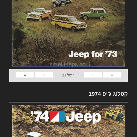
»
›
‹
«
1
של
23
קטלוג ג'יפ 1974