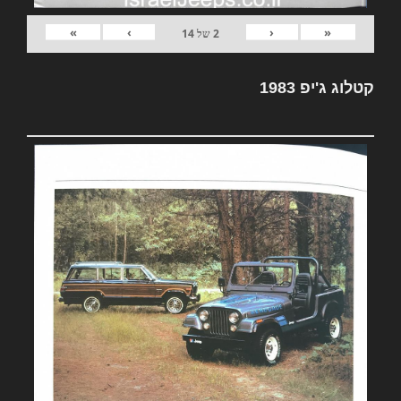
»
›
‹
«
2
של
14
קטלוג ג'יפ 1983