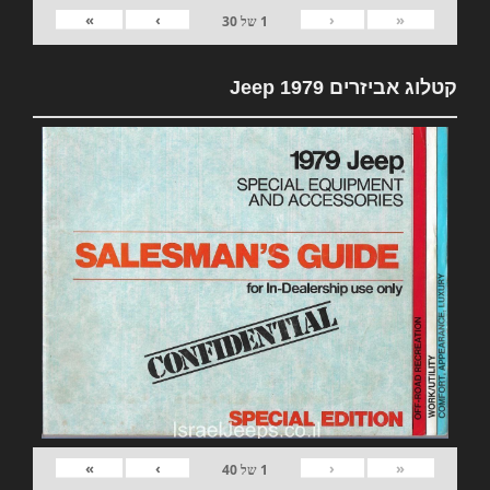
»
›
‹
«
1
של
30
קטלוג אביזרים 1979 Jeep
»
›
‹
«
1
של
40