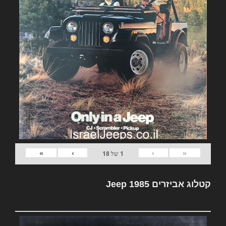
»
›
‹
«
1
של
18
קטלוג אביזרים Jeep 1985