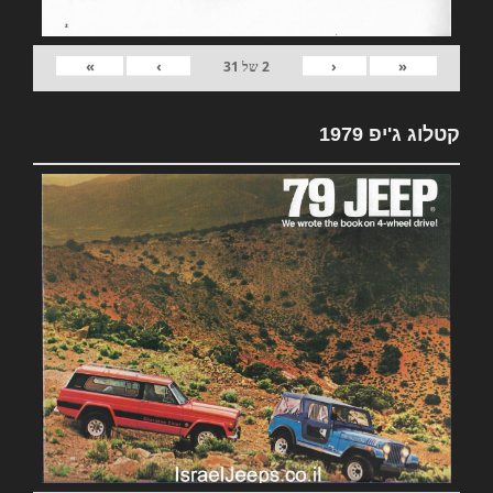
»
›
‹
«
2
של
31
קטלוג ג'יפ 1979