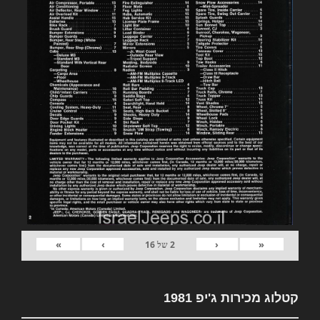
»
›
‹
«
2
של
16
קטלוג מכירות ג'יפ 1981