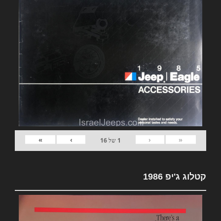
»
›
‹
«
1
של
16
קטלוג ג'יפ 1986