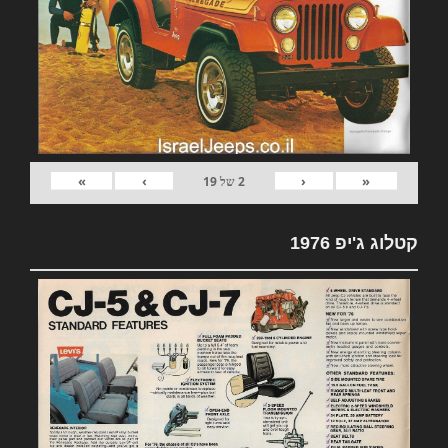
»
›
‹
«
2
של
19
קטלוג ג'יפ 1976