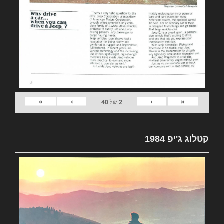
»
›
‹
«
2
של
40
קטלוג ג'יפ 1984