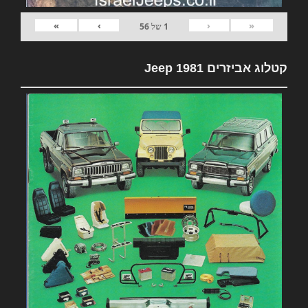
»
›
‹
«
1
של
56
קטלוג אביזרים 1981 Jeep