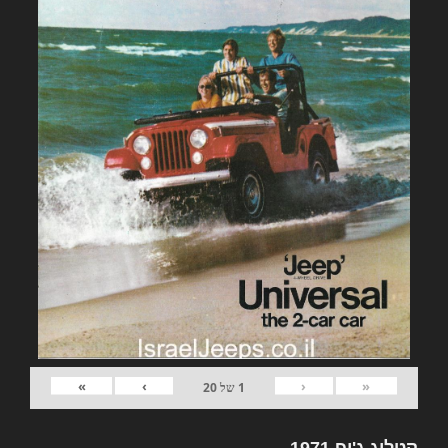
»
›
‹
«
1
של
20