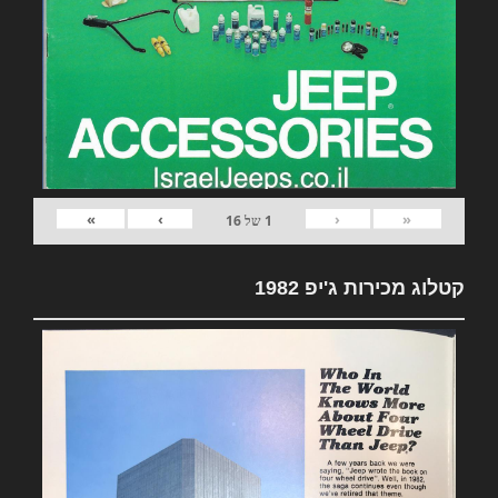
»
›
‹
«
1
של
16
קטלוג מכירות ג'יפ 1982