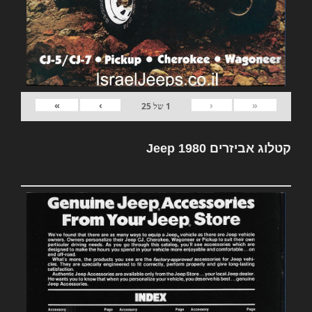
»
›
‹
«
1
של
25
קטלוג אביזרים Jeep 1980