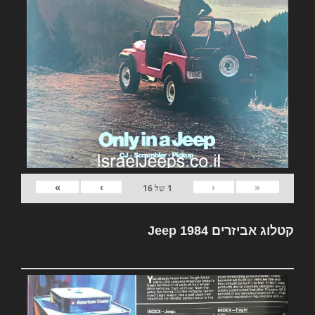
»
›
‹
«
1
של
16
קטלוג אביזרים Jeep 1984