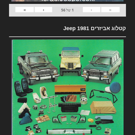
»
›
‹
«
1
של
56
קטלוג אביזרים 1981 Jeep