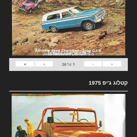
»
›
‹
«
1
של
26
קטלוג ג'יפ 1975