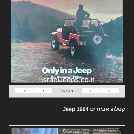
»
›
‹
«
1
של
16
קטלוג אביזרים Jeep 1984