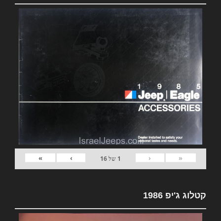
»
›
‹
«
1
של
16
קטלוג ג'יפ 1986