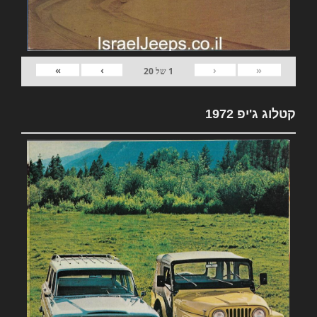
»
›
‹
«
1
של
20
קטלוג ג'יפ 1972