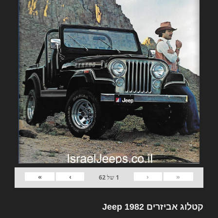
»
›
‹
«
1
של
62
קטלוג אביזרים 1982 Jeep