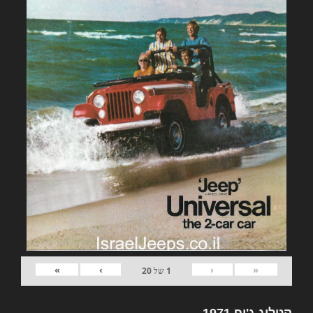
»
›
‹
«
1
של
20