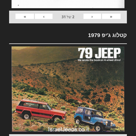
»
›
‹
«
2
של
31
קטלוג ג'יפ 1979