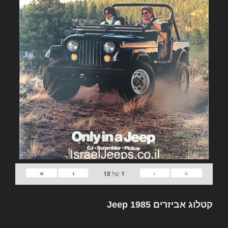
»
›
‹
«
1
של
18
קטלוג אביזרים Jeep 1985