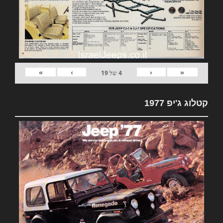
»
›
‹
«
4
של
19
קטלוג ג'יפ 1977