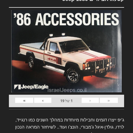
»
›
‹
«
1
של
19
ג'יפ ייצרו דגמים וחבילות מיוחדות במהלך השנים כמו רנגייד,
לרדו, גולדן-איגל ג'מבורי, הונצ'ו ועוד.. לשיחזור המראה הנכון