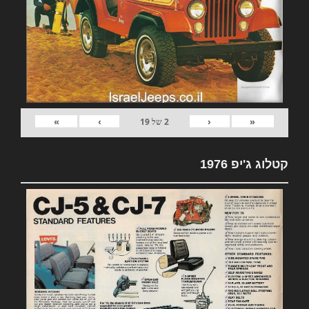
»
›
‹
«
2
של
19
קטלוג ג'יפ 1976