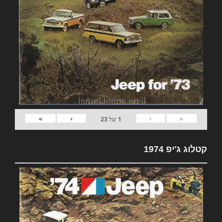
»
›
‹
«
1
של
23
קטלוג ג'יפ 1974