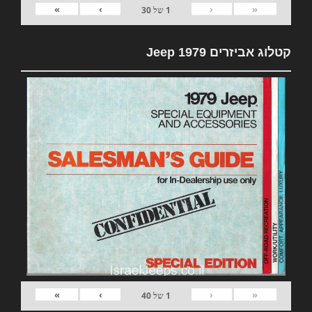
»
›
‹
«
1
של
30
קטלוג אביזרים 1979 Jeep
»
›
‹
«
1
של
40