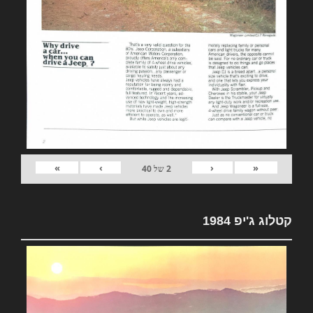
»
›
‹
«
2
של
40
קטלוג ג'יפ 1984