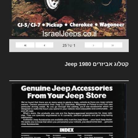
»
›
‹
«
1
של
25
קטלוג אביזרים Jeep 1980