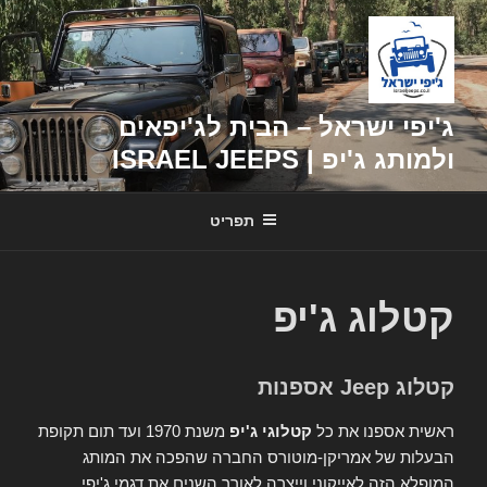
דילוג
לתוכן
ג'יפי ישראל – הבית לג'יפאים
ולמותג ג'יפ | ISRAEL JEEPS
תפריט
קטלוג ג'יפ
קטלוג Jeep אספנות
ראשית אספנו את כל
קטלוגי ג'יפ
משנת 1970 ועד תום תקופת
הבעלות של אמריקן-מוטורס החברה שהפכה את המותג
המופלא הזה לאייקוני וייצרה לאורך השנים את דגמי ג'יפי