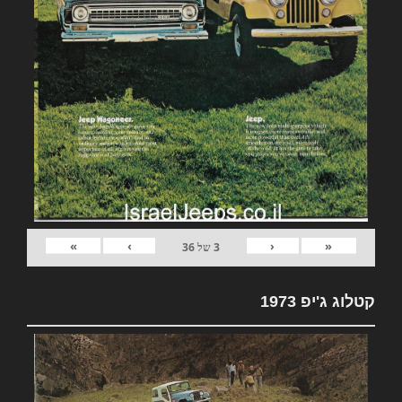
»
›
‹
«
3
של
36
קטלוג ג'יפ 1973