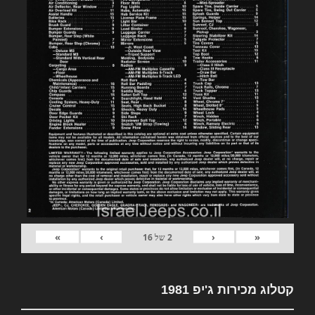
»
›
‹
«
2
של
16
קטלוג מכירות ג'יפ 1981