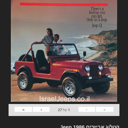
»
›
‹
«
1
של
27
קטלוג אביזרים Jeep 1986