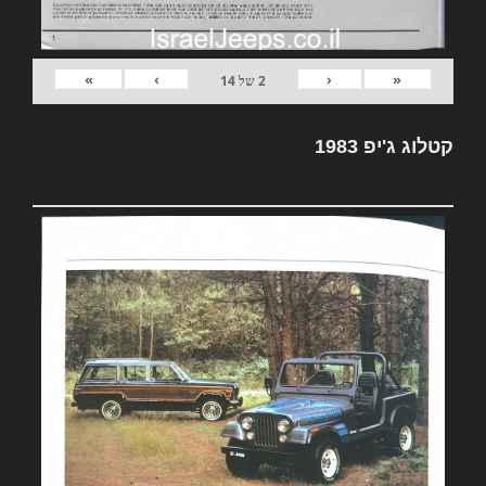
»
›
‹
«
2
של
14
קטלוג ג'יפ 1983