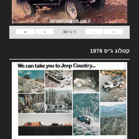
»
›
‹
«
1
של
36
קטלוג ג'יפ 1978