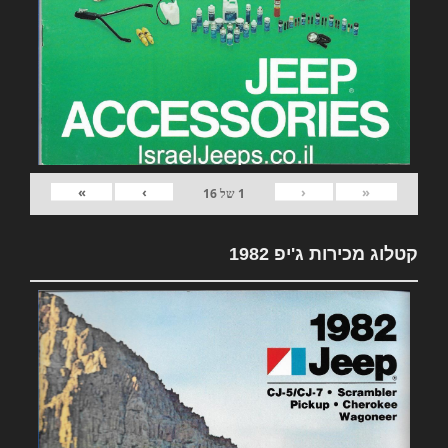
»
›
‹
«
1
של
16
קטלוג מכירות ג'יפ 1982