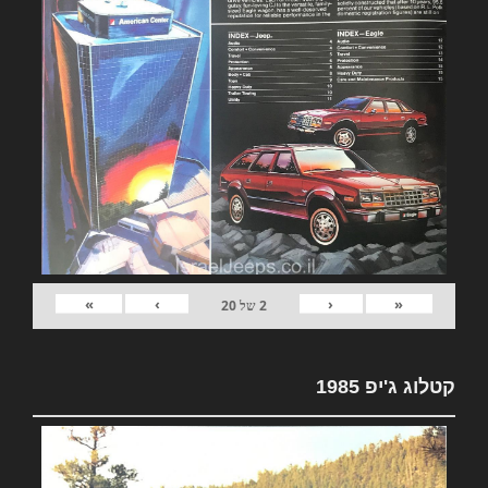
»
›
‹
«
2
של
20
קטלוג ג'יפ 1985