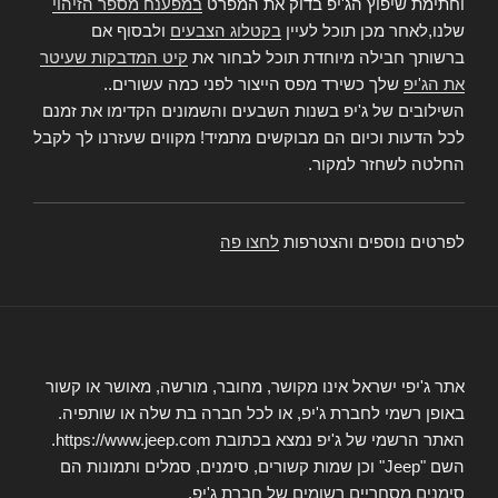
וחתימת שיפוץ הג'יפ בדוק את המפרט
במפענח מספר הזיהוי
שלנו,לאחר מכן תוכל לעיין
בקטלוג הצבעים
ולבסוף אם
ברשותך חבילה מיוחדת תוכל לבחור את
קיט המדבקות שעיטר
את הג'יפ
שלך כשירד מפס הייצור לפני כמה עשורים..
השילובים של ג'יפ בשנות השבעים והשמונים הקדימו את זמנם
לכל הדעות וכיום הם מבוקשים מתמיד! מקווים שעזרנו לך לקבל
החלטה לשחזר למקור.
לפרטים נוספים והצטרפות
לחצו פה
אתר ג'יפי ישראל אינו מקושר, מחובר, מורשה, מאושר או קשור
באופן רשמי לחברת ג'יפ, או לכל חברה בת שלה או שותפיה.
האתר הרשמי של ג'יפ נמצא בכתובת https://www.jeep.com.
השם "Jeep" וכן שמות קשורים, סימנים, סמלים ותמונות הם
סימנים מסחריים רשומים של חברת ג'יפ.