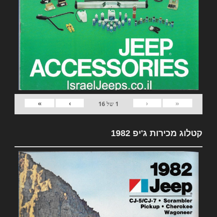
»
›
‹
«
1
של
16
קטלוג מכירות ג'יפ 1982