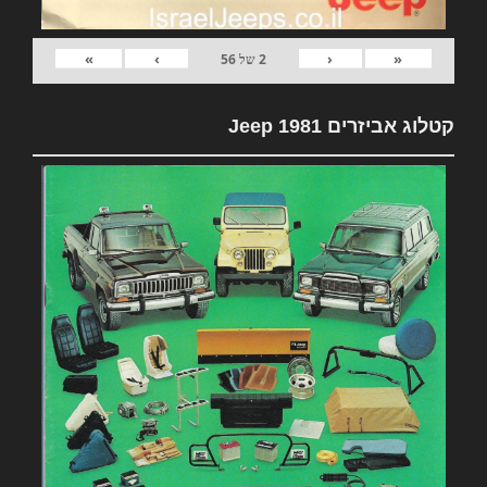
»
›
‹
«
2
של
56
קטלוג אביזרים 1981 Jeep