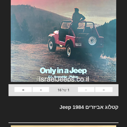
»
›
‹
«
1
של
16
קטלוג אביזרים Jeep 1984