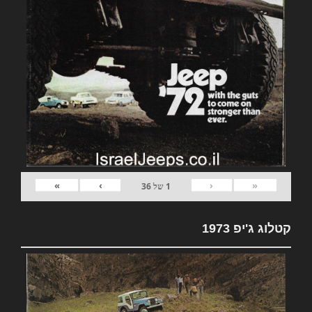
»
›
‹
«
1
של
36
קטלוג ג'יפ 1973