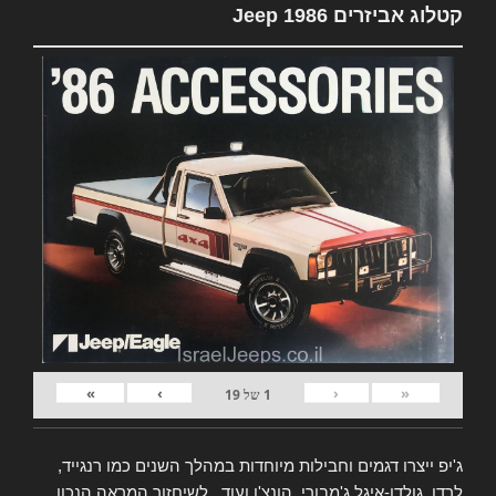
קטלוג אביזרים Jeep 1986
»
›
‹
«
1
של
19
ג'יפ ייצרו דגמים וחבילות מיוחדות במהלך השנים כמו רנגייד,
לרדו, גולדן-איגל ג'מבורי, הונצ'ו ועוד.. לשיחזור המראה הנכון