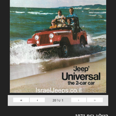
»
›
‹
«
1
של
20