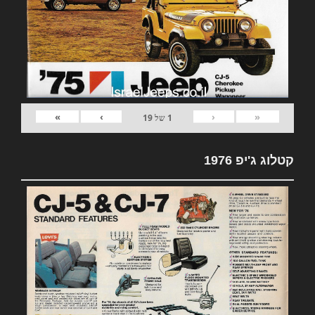
»
›
‹
«
1
של
19
קטלוג ג'יפ 1976