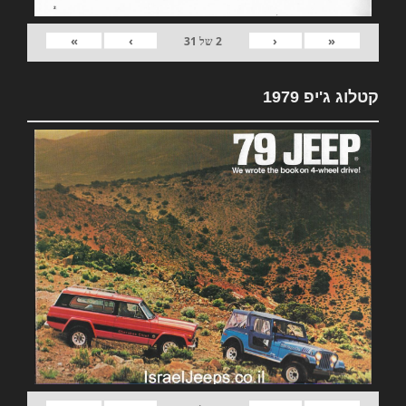
»
›
‹
«
2
של
31
קטלוג ג'יפ 1979