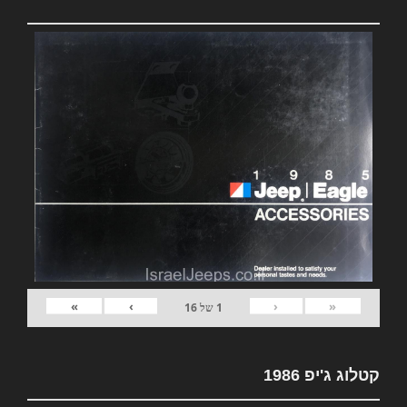
»
›
‹
«
1
של
16
קטלוג ג'יפ 1986