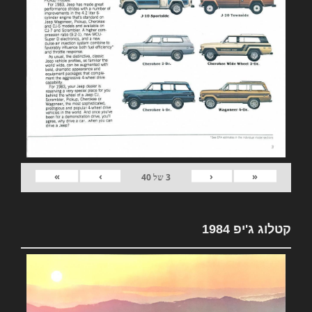
»
›
‹
«
3
של
40
קטלוג ג'יפ 1984