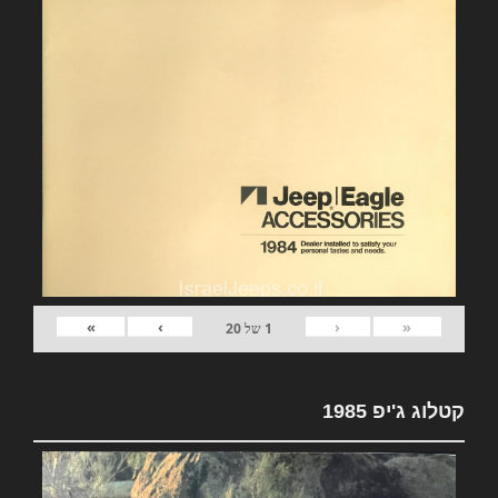
»
›
‹
«
1
של
20
קטלוג ג'יפ 1985