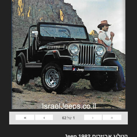
»
›
‹
«
1
של
62
קטלוג אביזרים 1982 Jeep