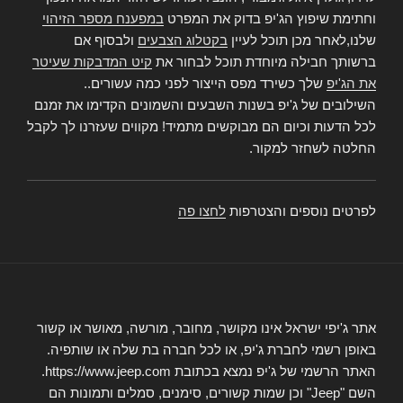
וחתימת שיפוץ הג'יפ בדוק את המפרט
במפענח מספר הזיהוי
שלנו,לאחר מכן תוכל לעיין
בקטלוג הצבעים
ולבסוף אם
ברשותך חבילה מיוחדת תוכל לבחור את
קיט המדבקות שעיטר
את הג'יפ
שלך כשירד מפס הייצור לפני כמה עשורים..
השילובים של ג'יפ בשנות השבעים והשמונים הקדימו את זמנם
לכל הדעות וכיום הם מבוקשים מתמיד! מקווים שעזרנו לך לקבל
החלטה לשחזר למקור.
לפרטים נוספים והצטרפות
לחצו פה
אתר ג'יפי ישראל אינו מקושר, מחובר, מורשה, מאושר או קשור
באופן רשמי לחברת ג'יפ, או לכל חברה בת שלה או שותפיה.
האתר הרשמי של ג'יפ נמצא בכתובת https://www.jeep.com.
השם "Jeep" וכן שמות קשורים, סימנים, סמלים ותמונות הם