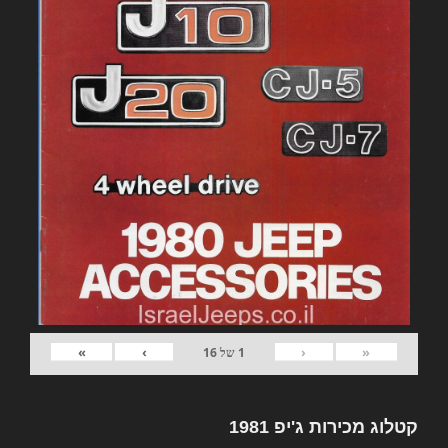
»
›
‹
«
1
של
16
קטלוג מכירות ג'יפ 1981