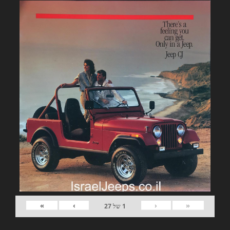
»
›
‹
«
1
של
27