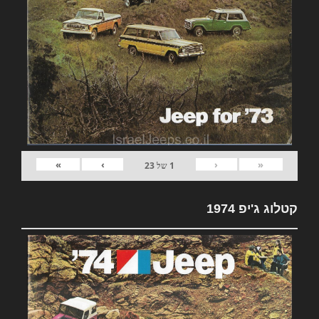
»
›
‹
«
1
של
23
קטלוג ג'יפ 1974