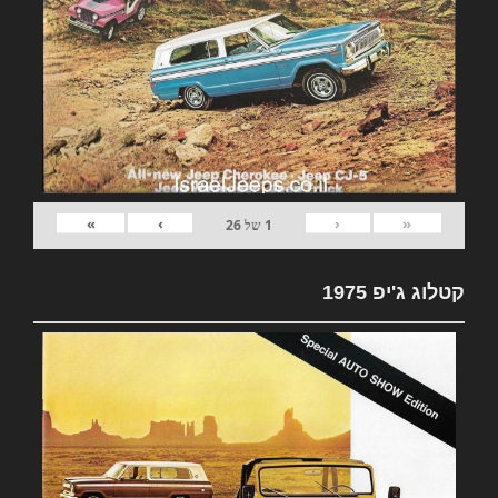
»
›
‹
«
1
של
26
קטלוג ג'יפ 1975