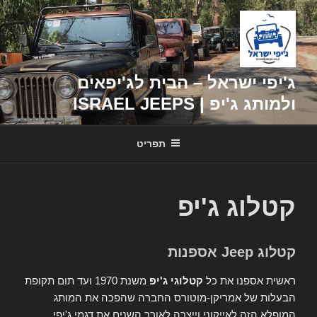
דילוג
לתוכן
ג'יפי ישראל – הבית לג'יפאים
ולמותג ג'יפ | ISRAEL JEEPS
תפריט
קטלוג ג'יפ
קטלוג Jeep אספנות
ראשית אספנו את כל
קטלוגי ג'יפ
משנת 1970 ועד תום תקופת
הבעלות של אמריקן-מוטורס החברה שהפכה את המותג
המופלא הזה לאייקוני וייצרה לאורך השנים את דגמי ג'יפי