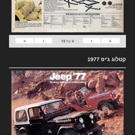
»
›
‹
«
4
של
19
קטלוג ג'יפ 1977