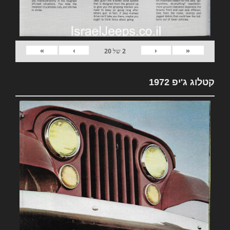
»
›
‹
«
2
של
20
קטלוג ג'יפ 1972