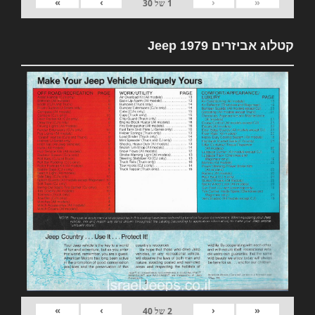
»
›
‹
«
1
של
30
קטלוג אביזרים 1979 Jeep
»
›
‹
«
2
של
40