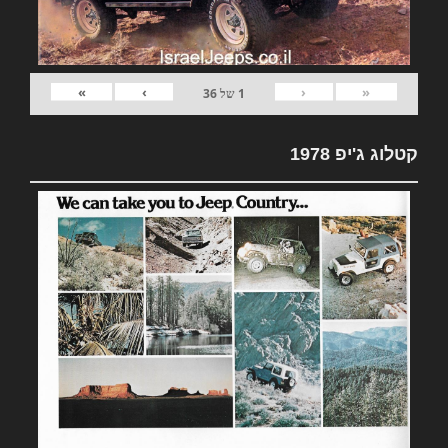
»
›
‹
«
1
של
36
קטלוג ג'יפ 1978