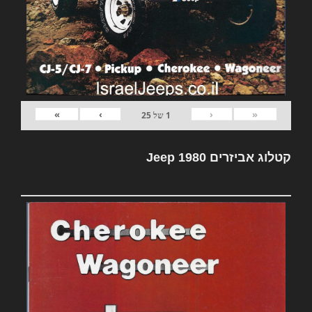
»
›
‹
«
1
של
25
קטלוג אביזרים Jeep 1980