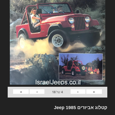
»
›
‹
«
4
של
18
קטלוג אביזרים Jeep 1985