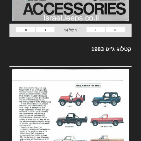
»
›
‹
«
1
של
14
קטלוג ג'יפ 1983