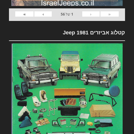
»
›
‹
«
1
של
56
קטלוג אביזרים 1981 Jeep