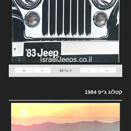
»
›
‹
«
1
של
40
קטלוג ג'יפ 1984