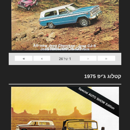
»
›
‹
«
1
של
26
קטלוג ג'יפ 1975