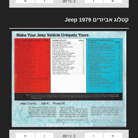
»
›
‹
«
2
של
30
קטלוג אביזרים 1979 Jeep
»
›
‹
«
2
של
40