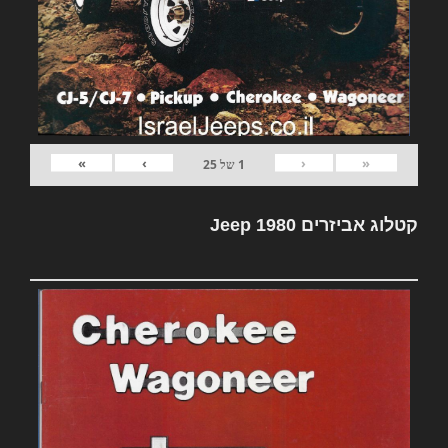
»
›
‹
«
1
של
25
קטלוג אביזרים Jeep 1980