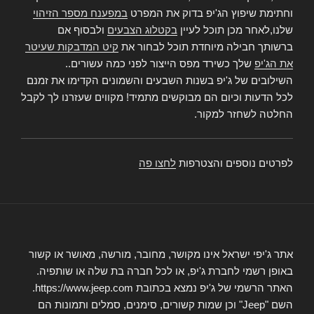
וחתימת שיפוץ הג'יפ בדוק את המפרט
במפענח מספר הזיהוי
שלנו,לאחר מכן תוכל לעיין
בקטלוג הצבעים
ולבסוף אם
ברשותך חבילה מיוחדת תוכל לבחור את
קיט המדבקות שעיטר
את הג'יפ
שלך כשירד מפס הייצור לפני כמה עשורים..
השילובים של ג'יפ בשנות השבעים והשמונים הקדימו את זמנם
לכל הדעות וכיום הם מבוקשים מתמיד! מקווים שעזרנו לך לקבל
החלטה לשחזר למקור.
לפרטים נוספים והצטרפות
לחצו פה
אתר ג'יפי ישראל אינו מקושר, מחובר, מורשה, מאושר או קשור
באופן רשמי לחברת ג'יפ, או לכל חברה בת שלה או שותפיה.
האתר הרשמי של ג'יפ נמצא בכתובת https://www.jeep.com.
השם "Jeep" וכן שמות קשורים, סימנים, סמלים ותמונות הם