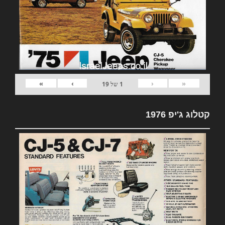
»
›
‹
«
1
של
19
קטלוג ג'יפ 1976