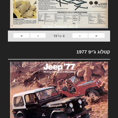
»
›
‹
«
4
של
19
קטלוג ג'יפ 1977