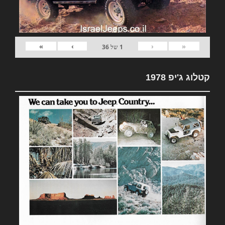
»
›
‹
«
1
של
36
קטלוג ג'יפ 1978