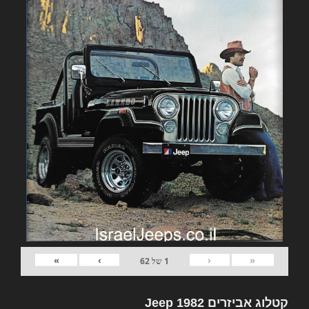
»
›
‹
«
1
של
62
קטלוג אביזרים 1982 Jeep