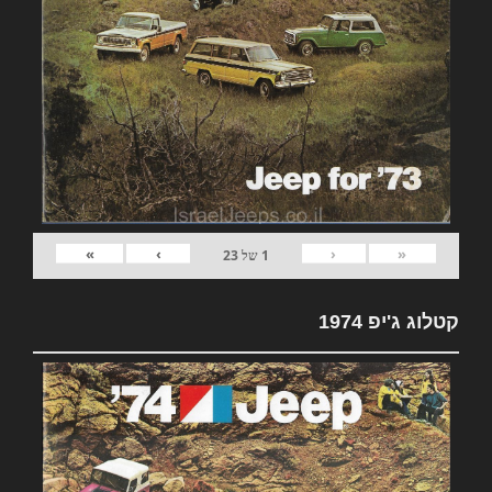
»
›
‹
«
1
של
23
קטלוג ג'יפ 1974