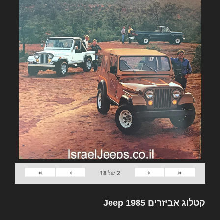
»
›
‹
«
2
של
18
קטלוג אביזרים Jeep 1985