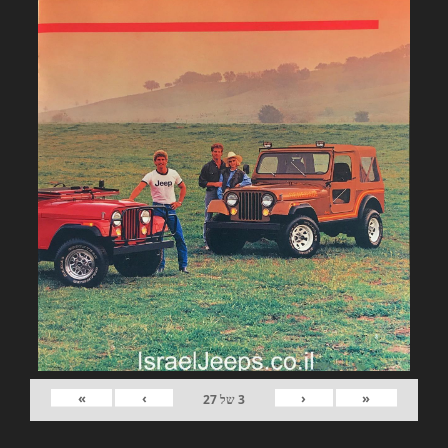
»
›
‹
«
3
של
27