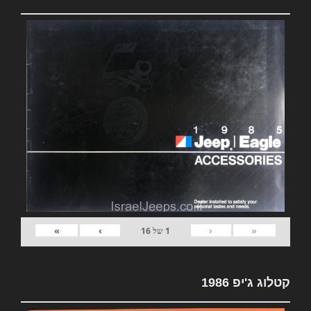
»
›
‹
«
1
של
16
קטלוג ג'יפ 1986