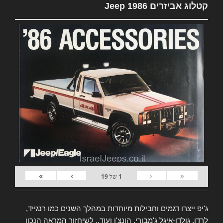
קטלוג אביזרים Jeep 1986
»
›
‹
«
1
של
19
ג'יפ ייצרו דגמים וחבילות מיוחדות במהלך השנים כמו רנגייד,
לרדו, גולדן-איגל ג'מבורי, הונצ'ו ועוד.. לשיחזור המראה הנכון