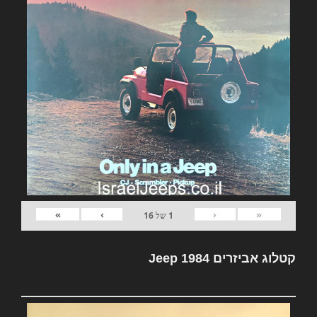
»
›
‹
«
1
של
16
קטלוג אביזרים Jeep 1984