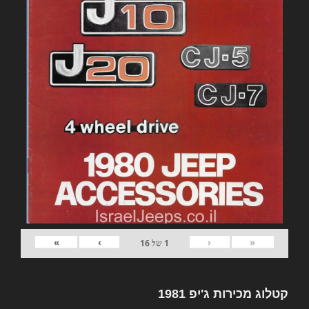
»
›
‹
«
1
של
16
קטלוג מכירות ג'יפ 1981