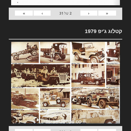
»
›
‹
«
2
של
31
קטלוג ג'יפ 1979