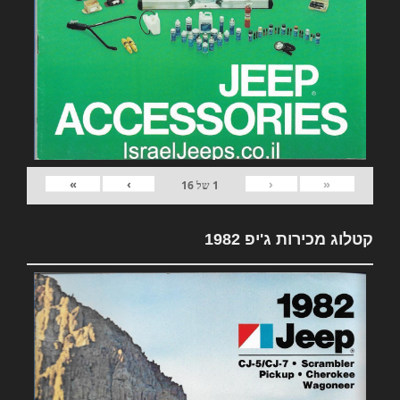
»
›
‹
«
1
של
16
קטלוג מכירות ג'יפ 1982