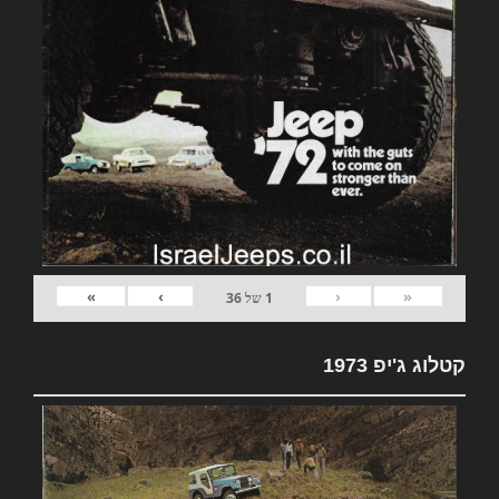
»
›
‹
«
1
של
36
קטלוג ג'יפ 1973