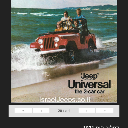
»
›
‹
«
1
של
20