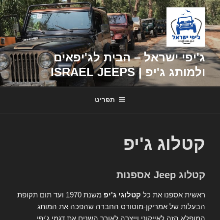
דילוג
לתוכן
ג'יפי ישראל – הבית לג'יפאים
ולמותג ג'יפ | ISRAEL JEEPS
תפריט
קטלוג ג'יפ
קטלוג Jeep אספנות
ראשית אספנו את כל
קטלוגי ג'יפ
משנת 1970 ועד תום תקופת
הבעלות של אמריקן-מוטורס החברה שהפכה את המותג
המופלא הזה לאייקוני וייצרה לאורך השנים את דגמי ג'יפי