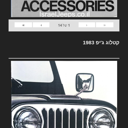
»
›
‹
«
1
של
14
קטלוג ג'יפ 1983