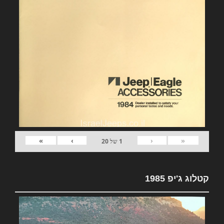
»
›
‹
«
1
של
20
קטלוג ג'יפ 1985