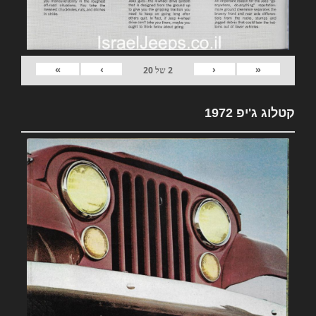
»
›
‹
«
2
של
20
קטלוג ג'יפ 1972