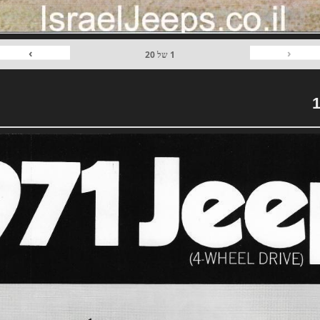
›
‹
1
של
20