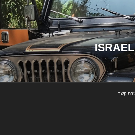
ג'יפי ישראל – הבית לג'יפאים ולמותג ג'יפ | ISRAEL
ירת קשר