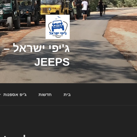
דילוג
לתוכן
JEEPS
בית
חדשות
ג'יפ אספנות