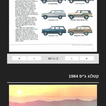
»
›
‹
«
3
של
40
קטלוג ג'יפ 1984