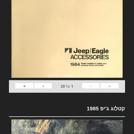
»
›
‹
«
1
של
20
קטלוג ג'יפ 1985