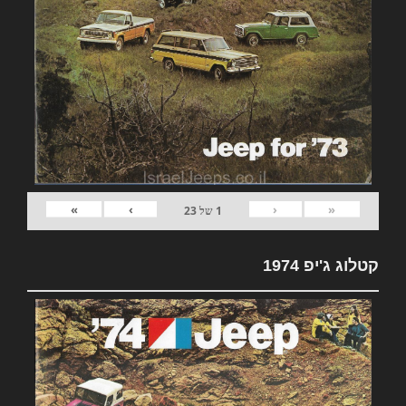
»
›
‹
«
1
של
23
קטלוג ג'יפ 1974