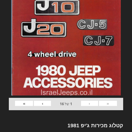
»
›
‹
«
1
של
16
קטלוג מכירות ג'יפ 1981