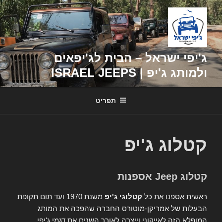
דילוג
לתוכן
ג'יפי ישראל – הבית לג'יפאים
ולמותג ג'יפ | ISRAEL JEEPS
תפריט
קטלוג ג'יפ
קטלוג Jeep אספנות
ראשית אספנו את כל
קטלוגי ג'יפ
משנת 1970 ועד תום תקופת
הבעלות של אמריקן-מוטורס החברה שהפכה את המותג
המופלא הזה לאייקוני וייצרה לאורך השנים את דגמי ג'יפי