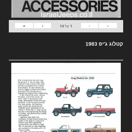
»
›
‹
«
1
של
14
קטלוג ג'יפ 1983