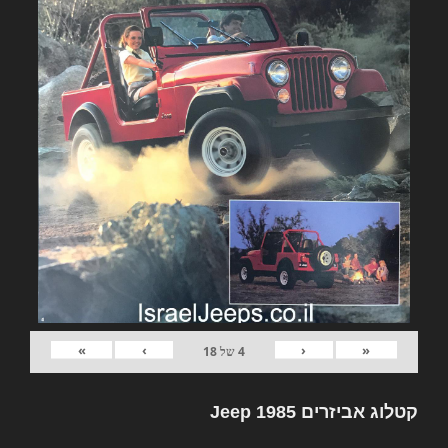
»
›
‹
«
4
של
18
קטלוג אביזרים Jeep 1985