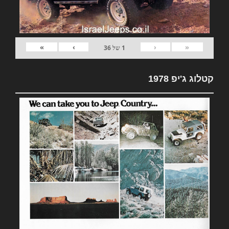
»
›
‹
«
1
של
36
קטלוג ג'יפ 1978