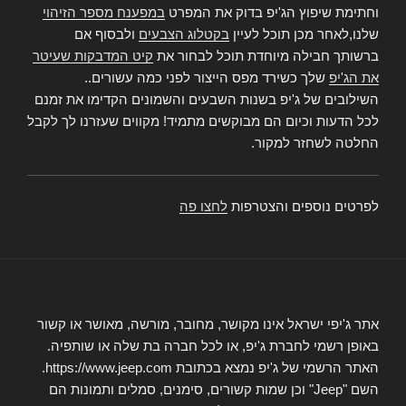
וחתימת שיפוץ הג'יפ בדוק את המפרט
במפענח מספר הזיהוי
שלנו,לאחר מכן תוכל לעיין
בקטלוג הצבעים
ולבסוף אם
ברשותך חבילה מיוחדת תוכל לבחור את
קיט המדבקות שעיטר
את הג'יפ
שלך כשירד מפס הייצור לפני כמה עשורים..
השילובים של ג'יפ בשנות השבעים והשמונים הקדימו את זמנם
לכל הדעות וכיום הם מבוקשים מתמיד! מקווים שעזרנו לך לקבל
החלטה לשחזר למקור.
לפרטים נוספים והצטרפות
לחצו פה
אתר ג'יפי ישראל אינו מקושר, מחובר, מורשה, מאושר או קשור
באופן רשמי לחברת ג'יפ, או לכל חברה בת שלה או שותפיה.
האתר הרשמי של ג'יפ נמצא בכתובת https://www.jeep.com.
השם "Jeep" וכן שמות קשורים, סימנים, סמלים ותמונות הם