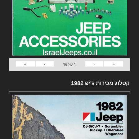
»
›
‹
«
1
של
16
קטלוג מכירות ג'יפ 1982