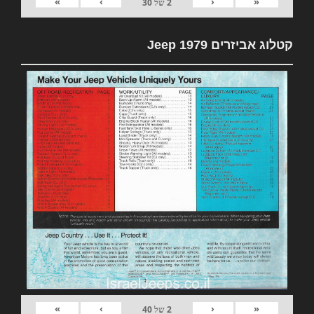
»
›
‹
«
2
של
30
קטלוג אביזרים 1979 Jeep
»
›
‹
«
2
של
40