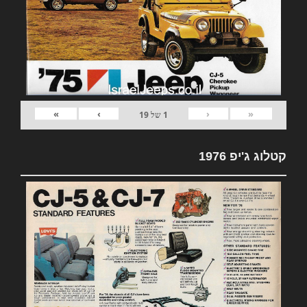
»
›
‹
«
1
של
19
קטלוג ג'יפ 1976