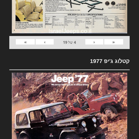
»
›
‹
«
4
של
19
קטלוג ג'יפ 1977