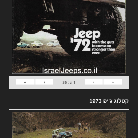
»
›
‹
«
1
של
36
קטלוג ג'יפ 1973