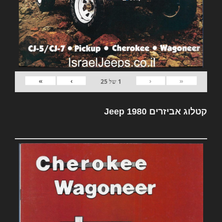
»
›
‹
«
1
של
25
קטלוג אביזרים Jeep 1980