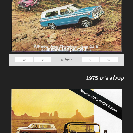
»
›
‹
«
1
של
26
קטלוג ג'יפ 1975