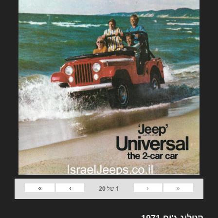
»
›
‹
«
1
של
20