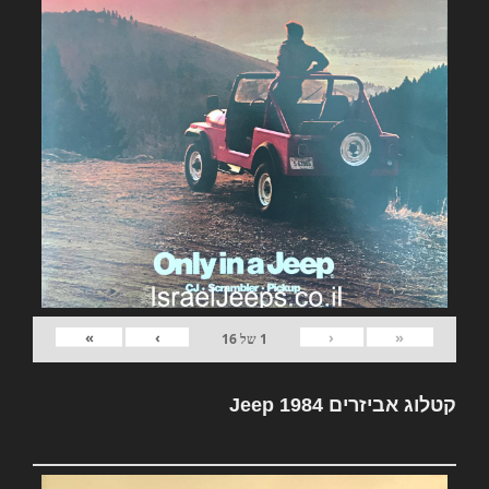
»
›
‹
«
1
של
16
קטלוג אביזרים Jeep 1984