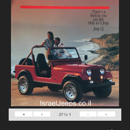
»
›
‹
«
1
של
27