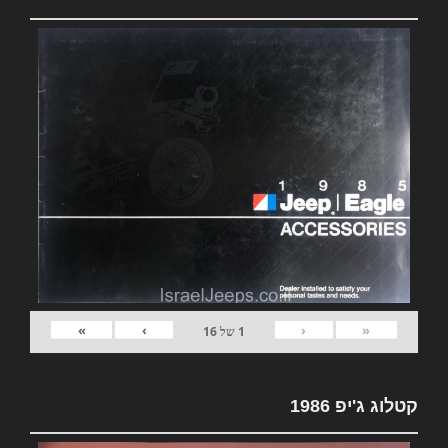
»
›
‹
«
1
של
16
קטלוג ג'יפ 1986