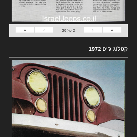
»
›
‹
«
2
של
20
קטלוג ג'יפ 1972