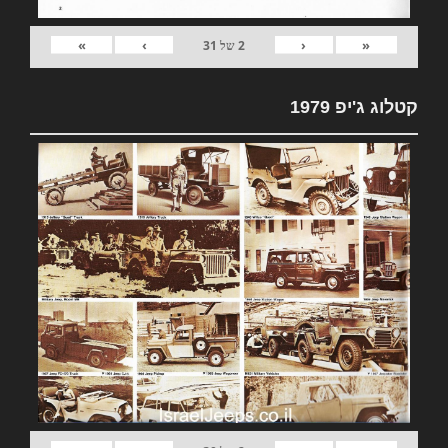
»
›
‹
«
2
של
31
קטלוג ג'יפ 1979