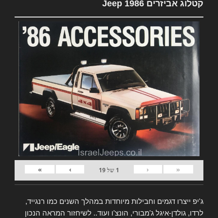
קטלוג אביזרים Jeep 1986
»
›
‹
«
1
של
19
ג'יפ ייצרו דגמים וחבילות מיוחדות במהלך השנים כמו רנגייד,
לרדו, גולדן-איגל ג'מבורי, הונצ'ו ועוד.. לשיחזור המראה הנכון