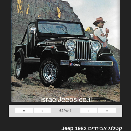
»
›
‹
«
1
של
62
קטלוג אביזרים 1982 Jeep