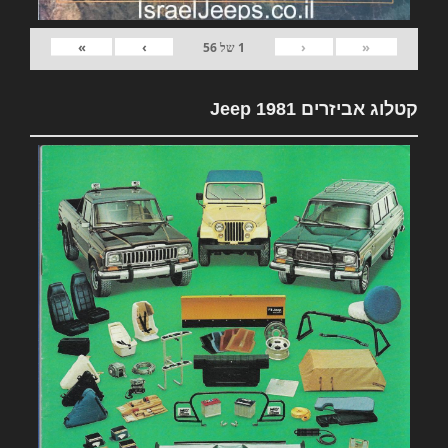
»
›
‹
«
1
של
56
קטלוג אביזרים 1981 Jeep