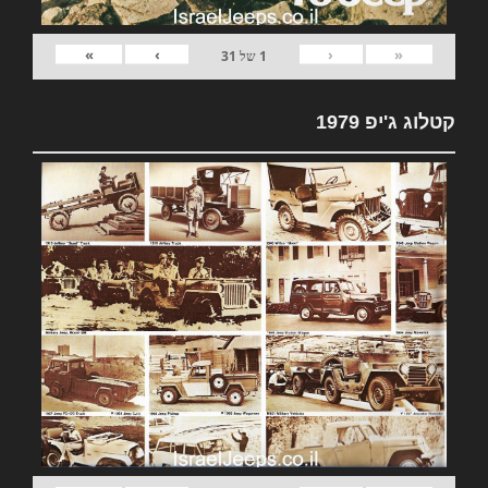
»
›
‹
«
1
של
31
קטלוג ג'יפ 1979