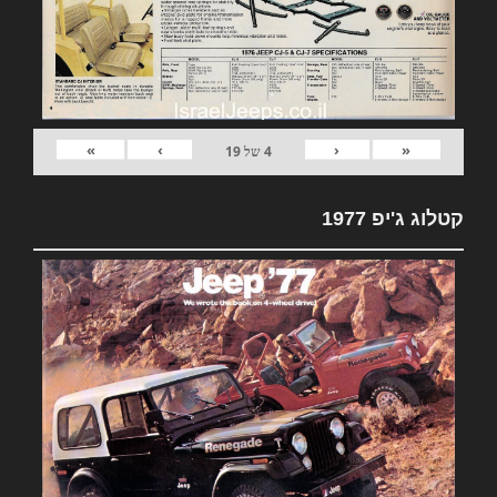
»
›
‹
«
4
של
19
קטלוג ג'יפ 1977