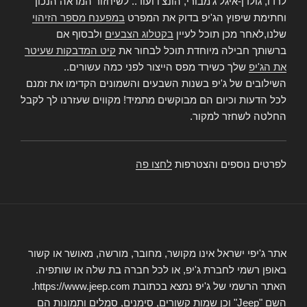
לרדו, גולדן-איגל ג'מבורי, הונצ'ו ועוד.. לשיחזור המראה הנכון
וחתימת שיפוץ הג'יפ בדוק את המפרט
במפענח מספר הזיהוי
שלנו,לאחר מכן תוכל לעיין
בקטלוג הצבעים
ולבסוף אם
ברשותך חבילה מיוחדת תוכל לבחור את
קיט המדבקות שעיטר
את הג'יפ
שלך כשירד מפס הייצור לפני כמה עשורים..
השילובים של ג'יפ בשנות השבעים והשמונים הקדימו את זמנם
לכל הדעות וכיום הם מבוקשים מתמיד! מקווים שעזרנו לך לקבל
החלטה לשחזר למקור.
לפרטים נוספים והצטרפות
לחצו פה
אתר ג'יפי ישראל אינו מקושר, מחובר, מורשה, מאושר או קשור
באופן רשמי לחברת ג'יפ, או לכל חברה בת שלה או שותפיה.
האתר הרשמי של ג'יפ נמצא בכתובת https://www.jeep.com.
השם "Jeep" וכן שמות קשורים, סימנים, סמלים ותמונות הם