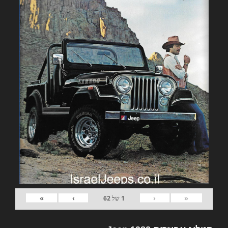
»
›
‹
«
1
של
62