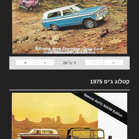
»
›
‹
«
1
של
26
קטלוג ג'יפ 1975