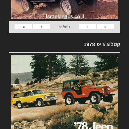
»
›
‹
«
1
של
36
קטלוג ג'יפ 1978