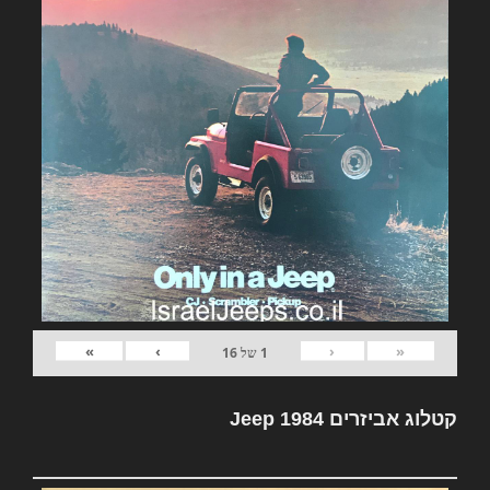
»
›
‹
«
1
של
16
קטלוג אביזרים Jeep 1984