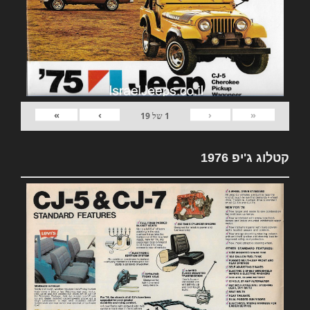
»
›
‹
«
1
של
19
קטלוג ג'יפ 1976