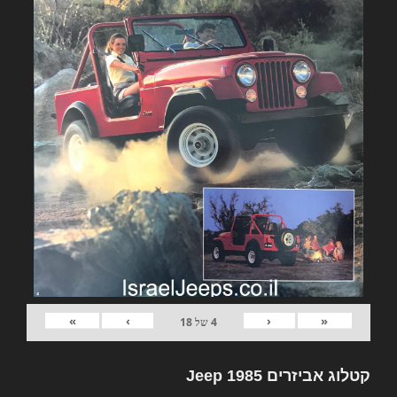
»
›
‹
«
4
של
18
קטלוג אביזרים Jeep 1985