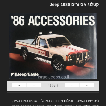
קטלוג אביזרים Jeep 1986
»
›
‹
«
1
של
19
ג'יפ ייצרו דגמים וחבילות מיוחדות במהלך השנים כמו רנגייד,