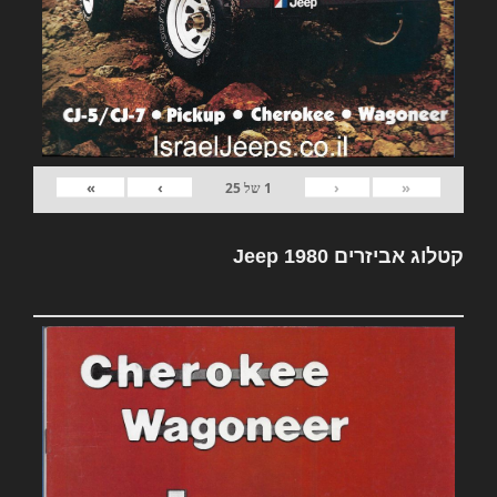
»
›
‹
«
1
של
25
קטלוג אביזרים Jeep 1980