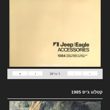
»
›
‹
«
1
של
20
קטלוג ג'יפ 1985