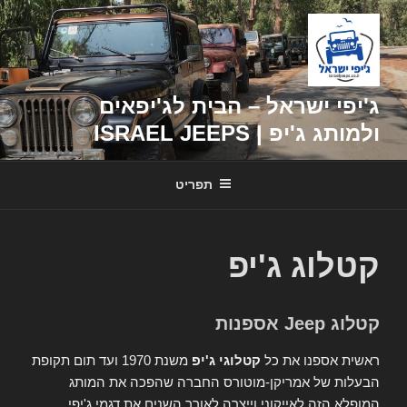
דילוג
לתוכן
ג'יפי ישראל – הבית לג'יפאים
ולמותג ג'יפ | ISRAEL JEEPS
תפריט
קטלוג ג'יפ
קטלוג Jeep אספנות
ראשית אספנו את כל
קטלוגי ג'יפ
משנת 1970 ועד תום תקופת
הבעלות של אמריקן-מוטורס החברה שהפכה את המותג
המופלא הזה לאייקוני וייצרה לאורך השנים את דגמי ג'יפי