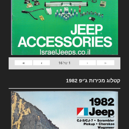
»
›
‹
«
1
של
16
קטלוג מכירות ג'יפ 1982