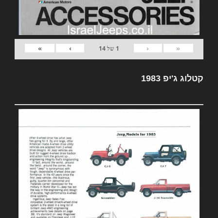
»
›
‹
«
1
של
14
קטלוג ג'יפ 1983