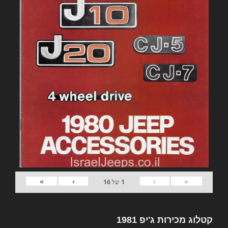
»
›
‹
«
1
של
16
קטלוג מכירות ג'יפ 1981