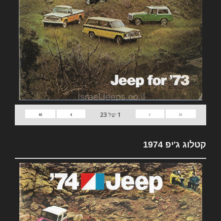
»
›
‹
«
1
של
23
קטלוג ג'יפ 1974