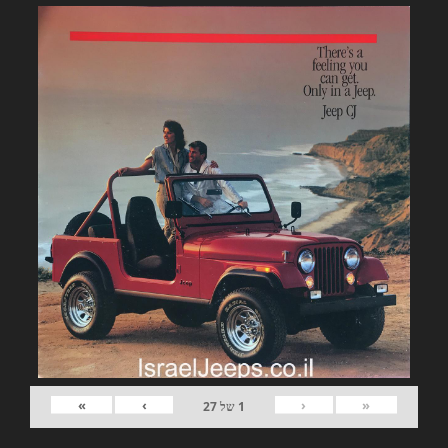
»
›
‹
«
1
של
27