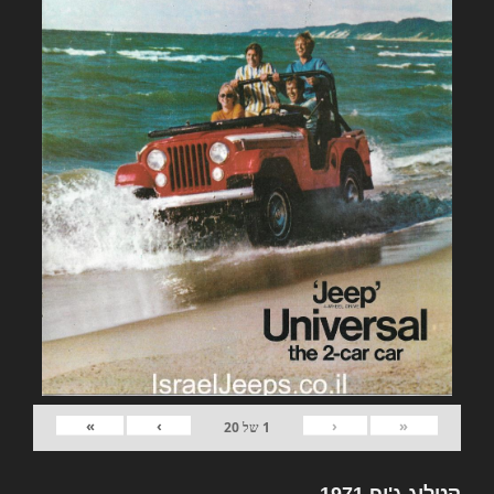
»
›
‹
«
1
של
20