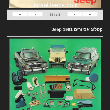
»
›
‹
«
2
של
56
קטלוג אביזרים 1981 Jeep