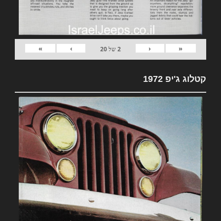
»
›
‹
«
2
של
20
קטלוג ג'יפ 1972