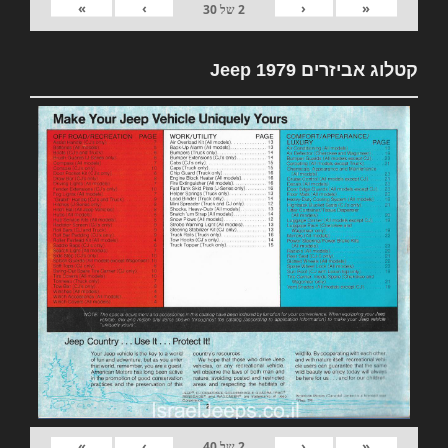
»
›
‹
«
2
של
30
קטלוג אביזרים 1979 Jeep
»
›
‹
«
2
של
40