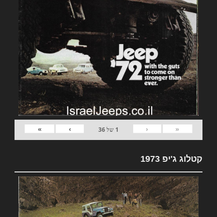
»
›
‹
«
1
של
36
קטלוג ג'יפ 1973