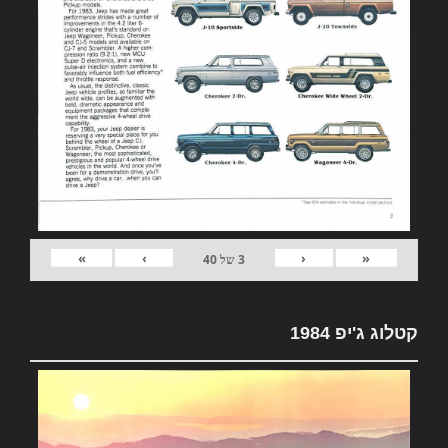
»
›
‹
«
3
של
40
קטלוג ג'יפ 1984