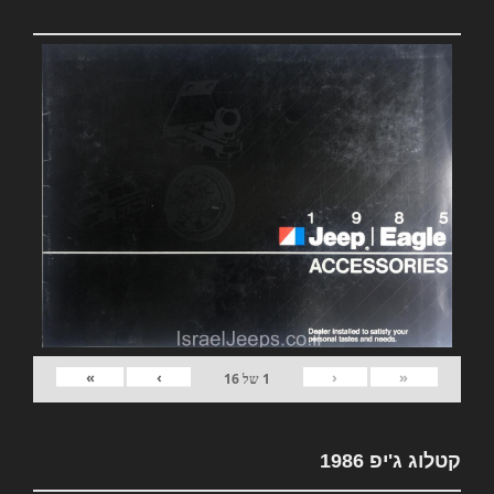
»
›
‹
«
1
של
16
קטלוג ג'יפ 1986