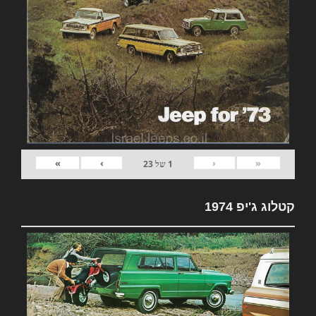
»
›
‹
«
1
של
23
קטלוג ג'יפ 1974