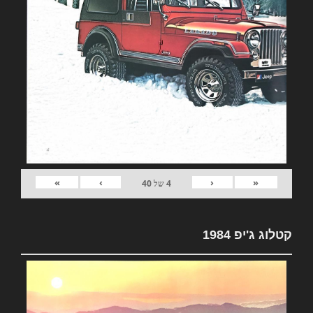
»
›
‹
«
4
של
40
קטלוג ג'יפ 1984