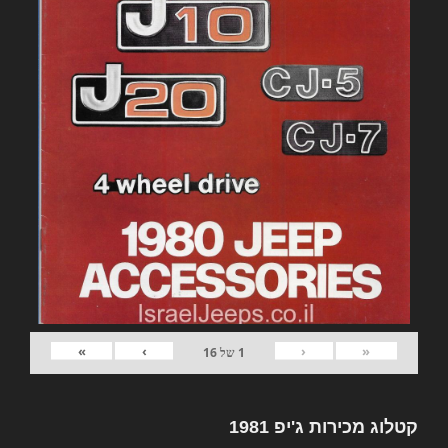
»
›
‹
«
1
של
16
קטלוג מכירות ג'יפ 1981