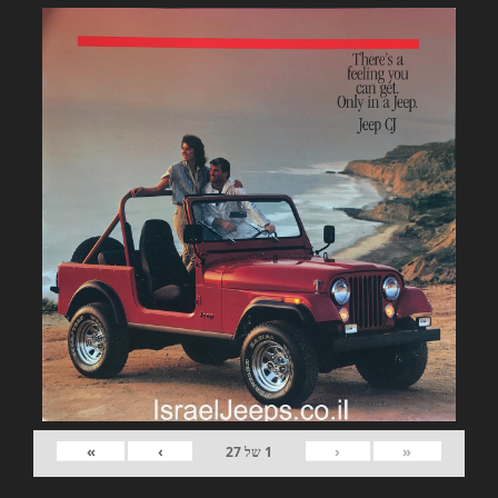
»
›
‹
«
1
של
27