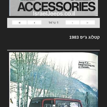
»
›
‹
«
1
של
14
קטלוג ג'יפ 1983