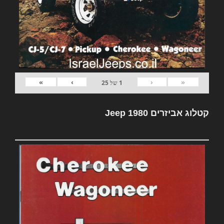
»
›
‹
«
1
של
25
קטלוג אביזרים Jeep 1980