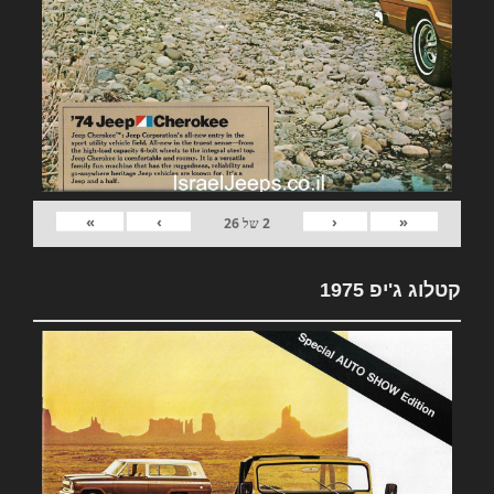
»
›
‹
«
2
של
26
קטלוג ג'יפ 1975