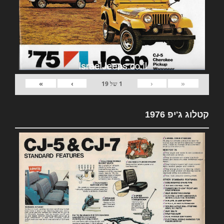
»
›
‹
«
1
של
19
קטלוג ג'יפ 1976