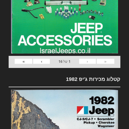
»
›
‹
«
1
של
16
קטלוג מכירות ג'יפ 1982