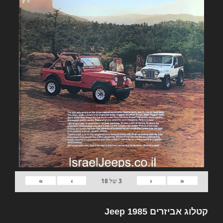
»
›
‹
«
3
של
18
קטלוג אביזרים Jeep 1985