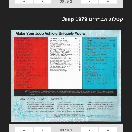
»
›
‹
«
2
של
30
קטלוג אביזרים 1979 Jeep
»
›
‹
«
2
של
40