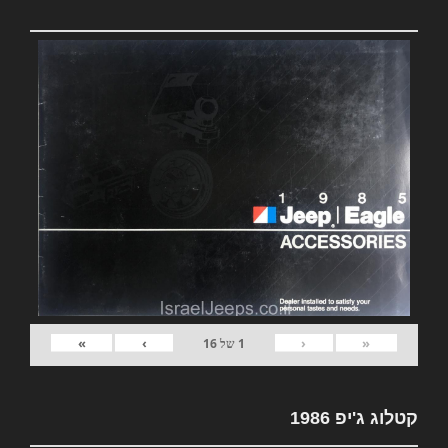
»
›
‹
«
1
של
16
קטלוג ג'יפ 1986