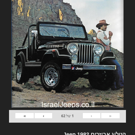
»
›
‹
«
1
של
62
קטלוג אביזרים 1982 Jeep