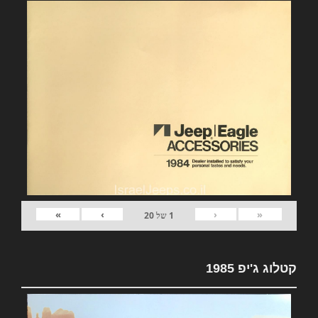
»
›
‹
«
1
של
20
קטלוג ג'יפ 1985