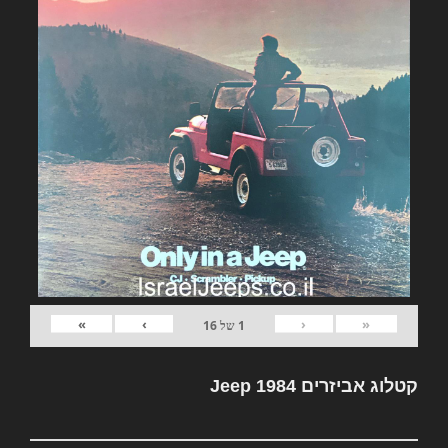
»
›
‹
«
1
של
16
קטלוג אביזרים Jeep 1984