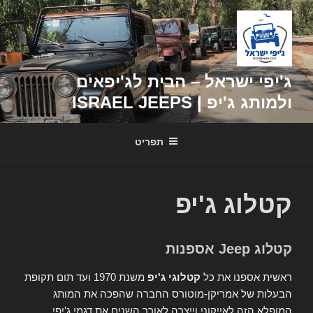
דילוג
לתוכן
ג'יפי ישראל – הבית לג'יפאים
ולמותג ג'יפ | ISRAEL JEEPS
תפריט
קטלוג ג'יפ
קטלוג Jeep אספנות
ראשית אספנו את כל
קטלוגי ג'יפ
משנת 1970 ועד תום תקופת
הבעלות של אמריקן-מוטורס החברה שהפכה את המותג
המופלא הזה לאייקוני וייצרה לאורך השנים את דגמי ג'יפי