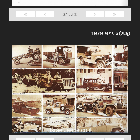
»
›
‹
«
2
של
31
קטלוג ג'יפ 1979