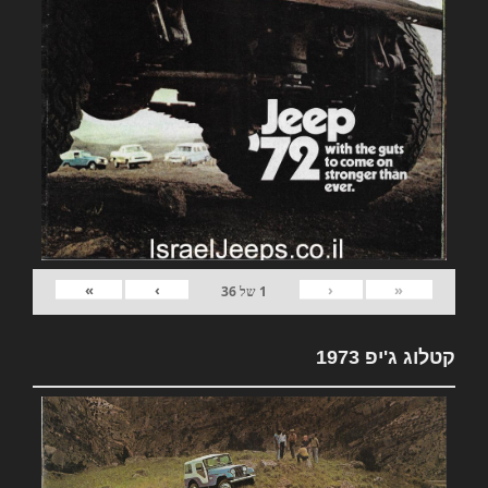
»
›
‹
«
1
של
36
קטלוג ג'יפ 1973