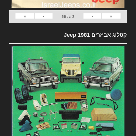
»
›
‹
«
2
של
56
קטלוג אביזרים 1981 Jeep