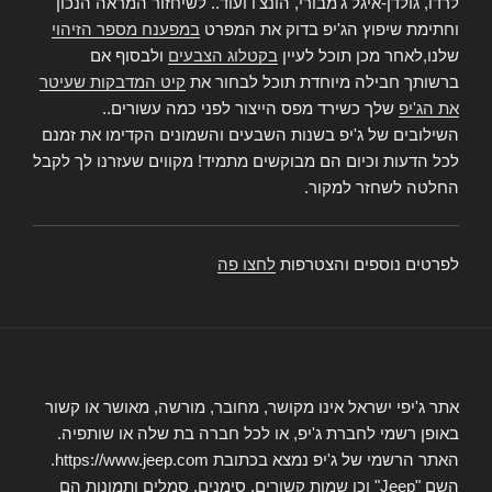
לרדו, גולדן-איגל ג'מבורי, הונצ'ו ועוד.. לשיחזור המראה הנכון
וחתימת שיפוץ הג'יפ בדוק את המפרט
במפענח מספר הזיהוי
שלנו,לאחר מכן תוכל לעיין
בקטלוג הצבעים
ולבסוף אם
ברשותך חבילה מיוחדת תוכל לבחור את
קיט המדבקות שעיטר
את הג'יפ
שלך כשירד מפס הייצור לפני כמה עשורים..
השילובים של ג'יפ בשנות השבעים והשמונים הקדימו את זמנם
לכל הדעות וכיום הם מבוקשים מתמיד! מקווים שעזרנו לך לקבל
החלטה לשחזר למקור.
לפרטים נוספים והצטרפות
לחצו פה
אתר ג'יפי ישראל אינו מקושר, מחובר, מורשה, מאושר או קשור
באופן רשמי לחברת ג'יפ, או לכל חברה בת שלה או שותפיה.
האתר הרשמי של ג'יפ נמצא בכתובת https://www.jeep.com.
השם "Jeep" וכן שמות קשורים, סימנים, סמלים ותמונות הם