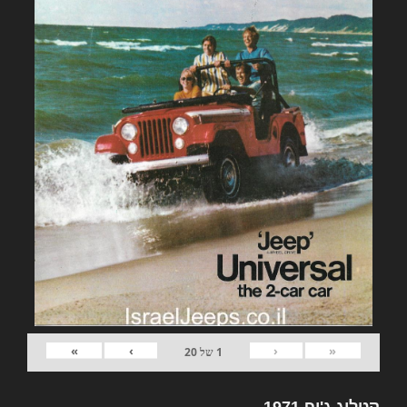
»
›
‹
«
1
של
20