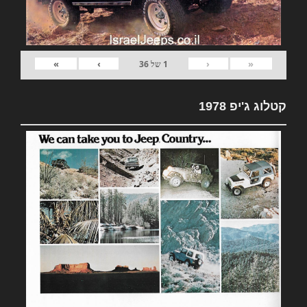
»
›
‹
«
1
של
36
קטלוג ג'יפ 1978