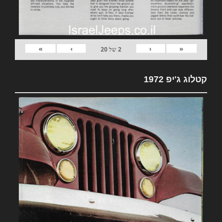
»
›
‹
«
2
של
20
קטלוג ג'יפ 1972