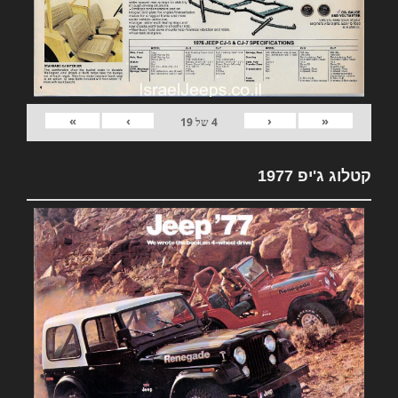
»
›
‹
«
4
של
19
קטלוג ג'יפ 1977