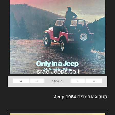
»
›
‹
«
1
של
16
קטלוג אביזרים Jeep 1984