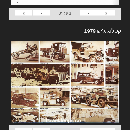
»
›
‹
«
2
של
31
קטלוג ג'יפ 1979