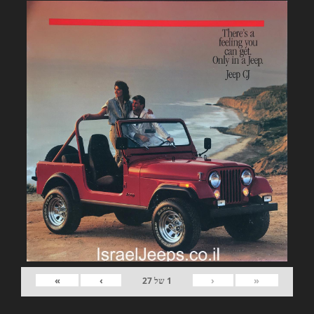
»
›
‹
«
1
של
27