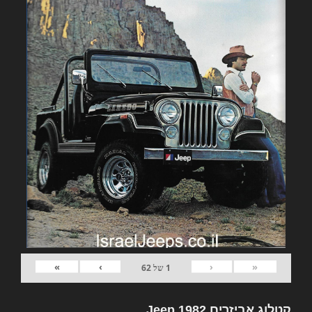
»
›
‹
«
1
של
62
קטלוג אביזרים 1982 Jeep