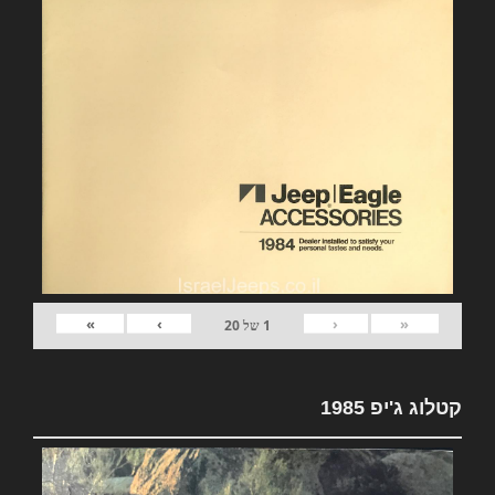
»
›
‹
«
1
של
20
קטלוג ג'יפ 1985