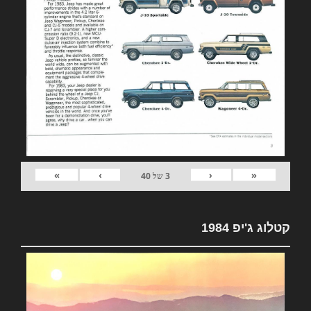
»
›
‹
«
3
של
40
קטלוג ג'יפ 1984