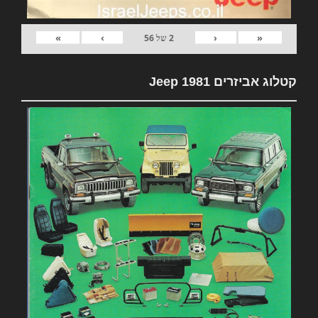
»
›
‹
«
2
של
56
קטלוג אביזרים 1981 Jeep