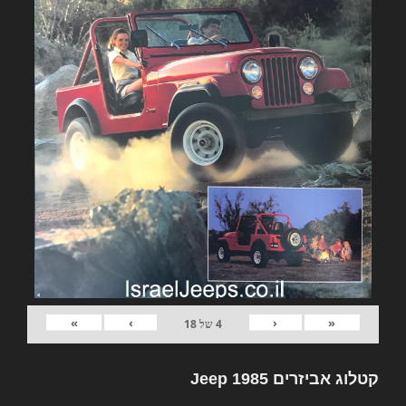
»
›
‹
«
4
של
18
קטלוג אביזרים Jeep 1985