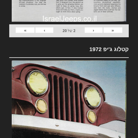
»
›
‹
«
2
של
20
קטלוג ג'יפ 1972