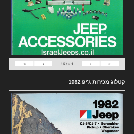
»
›
‹
«
1
של
16
קטלוג מכירות ג'יפ 1982