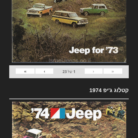
»
›
‹
«
1
של
23
קטלוג ג'יפ 1974