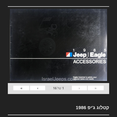
»
›
‹
«
1
של
16
קטלוג ג'יפ 1986