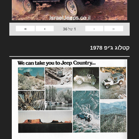
»
›
‹
«
1
של
36
קטלוג ג'יפ 1978