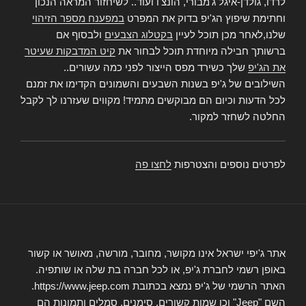
לרדו, גולדן-איגל ג'מבורי, הונצ'ו ועוד.. לשיחזור המראה הנכון
וחתימת שיפוץ הג'יפ בדוק את המפרט
במפענח מספר הזיהוי
שלנו,לאחר מכן תוכל לעיין
בקטלוג הצבעים
ולבסוף אם
ברשותך חבילה מיוחדת תוכל לבחור את
קיט המדבקות שעיטר
את הג'יפ
שלך כשירד מפס הייצור לפני כמה עשורים..
השילובים של ג'יפ בשנות השבעים והשמונים הקדימו את זמנם
לכל הדעות וכיום הם מבוקשים מתמיד! מקווים שעזרנו לך לקבל
החלטה לשחזר למקור.
לפרטים נוספים והצטרפות
לחצו פה
אתר ג'יפי ישראל אינו מקושר, מחובר, מורשה, מאושר או קשור
באופן רשמי לחברת ג'יפ, או לכל חברה בת שלה או שותפיה.
האתר הרשמי של ג'יפ נמצא בכתובת https://www.jeep.com.
השם "Jeep" וכן שמות קשורים, סימנים, סמלים ותמונות הם