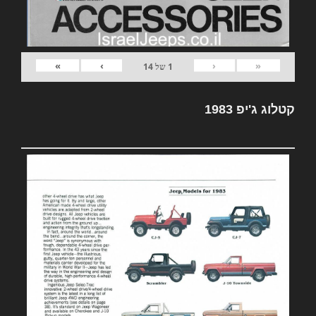
»
›
‹
«
1
של
14
קטלוג ג'יפ 1983