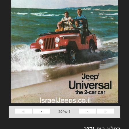
»
›
‹
«
1
של
20