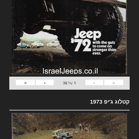
»
›
‹
«
1
של
36
קטלוג ג'יפ 1973