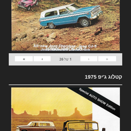
»
›
‹
«
1
של
26
קטלוג ג'יפ 1975