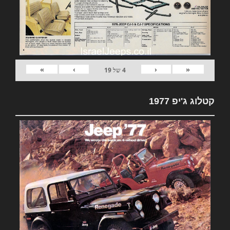
»
›
‹
«
4
של
19
קטלוג ג'יפ 1977