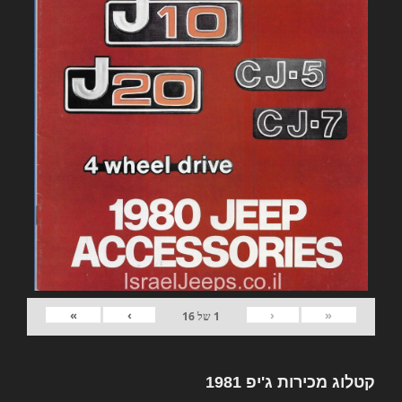
»
›
‹
«
1
של
16
קטלוג מכירות ג'יפ 1981