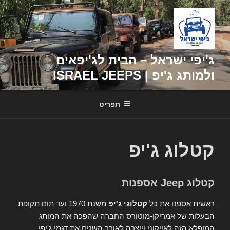
דילוג
לתוכן
ג'יפי ישראל – הבית לג'יפאים
ולמותג ג'יפ | ISRAEL JEEPS
תפריט
קטלוג ג'יפ
קטלוג Jeep אספנות
ראשית אספנו את כל
קטלוגי ג'יפ
משנת 1970 ועד תום תקופת
הבעלות של אמריקן-מוטורס החברה שהפכה את המותג
המופלא הזה לאייקוני וייצרה לאורך השנים את דגמי ג'יפי