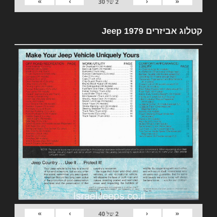
»
›
‹
«
2
של
30
קטלוג אביזרים 1979 Jeep
»
›
‹
«
2
של
40