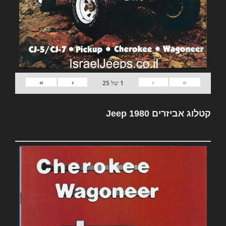
»
›
‹
«
1
של
25
קטלוג אביזרים Jeep 1980