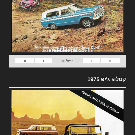
»
›
‹
«
1
של
26
קטלוג ג'יפ 1975