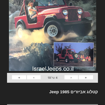
»
›
‹
«
4
של
18
קטלוג אביזרים Jeep 1985