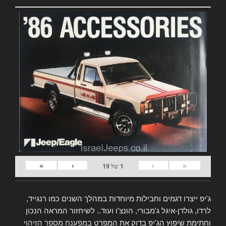
»
›
‹
«
1
של
19
ג'יפ ייצרו דגמים וחבילות מיוחדות במהלך השנים כמו רנגייד,
לרדו, גולדן-איגל ג'מבורי, הונצ'ו ועוד.. לשיחזור המראה הנכון
וחתימת שיפוץ הג'יפ בדוק את המפרט
במפענח מספר הזיהוי