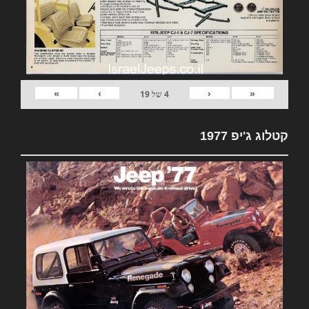
»
›
‹
«
4
של
19
קטלוג ג'יפ 1977