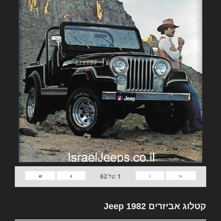
»
›
‹
«
1
של
62
קטלוג אביזרים 1982 Jeep