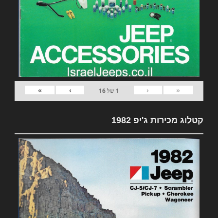
»
›
‹
«
1
של
16
קטלוג מכירות ג'יפ 1982