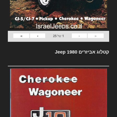
»
›
‹
«
1
של
25
קטלוג אביזרים Jeep 1980