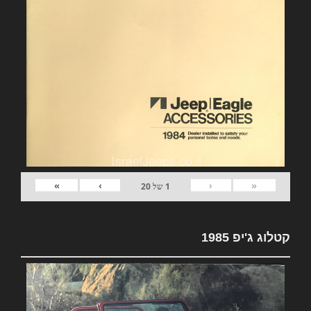
»
›
‹
«
1
של
20
קטלוג ג'יפ 1985