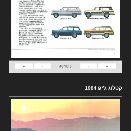
»
›
‹
«
3
של
40
קטלוג ג'יפ 1984