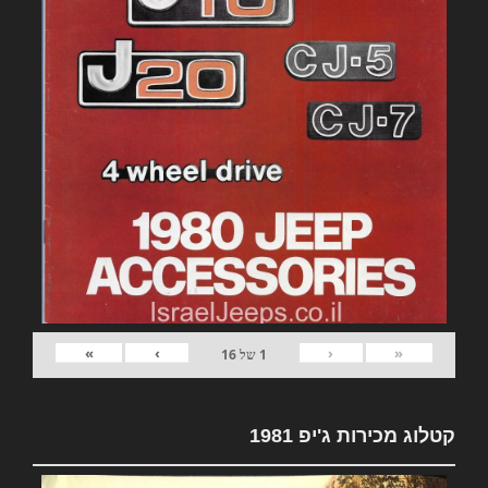
»
›
‹
«
1
של
16
קטלוג מכירות ג'יפ 1981