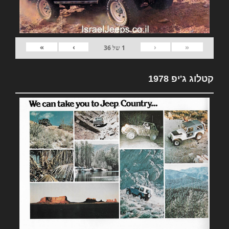
»
›
‹
«
1
של
36
קטלוג ג'יפ 1978