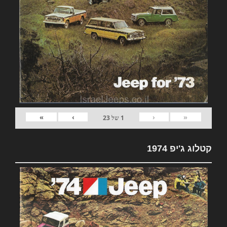
»
›
‹
«
1
של
23
קטלוג ג'יפ 1974