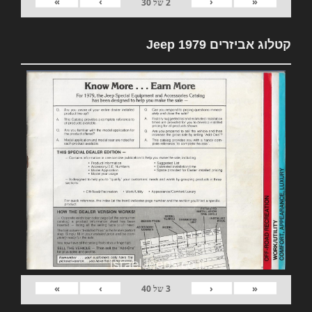
»
›
‹
«
2
של
30
קטלוג אביזרים 1979 Jeep
»
›
‹
«
3
של
40