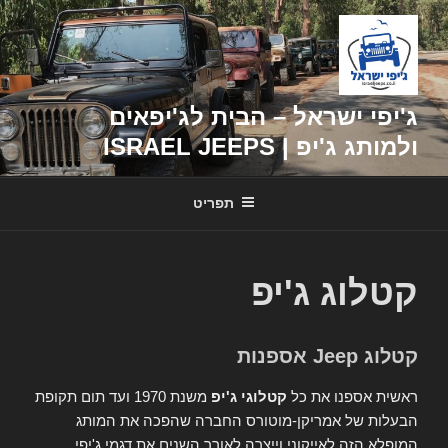
דילוג
לתוכן
ג'יפי ישראל – הבית לג'יפאים
ולמותג ג'יפ | ISRAEL JEEPS
תפריט
קטלוג ג'יפ
קטלוג Jeep אספנות
ראשית אספנו את כל
קטלוגי ג'יפ
משנת 1970 ועד תום תקופת
הבעלות של אמריקן-מוטורס החברה שהפכה את המותג
המופלא הזה לאייקוני וייצרה לאורך השנים את דגמי ג'יפי