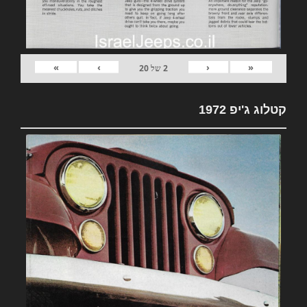
»
›
‹
«
2
של
20
קטלוג ג'יפ 1972