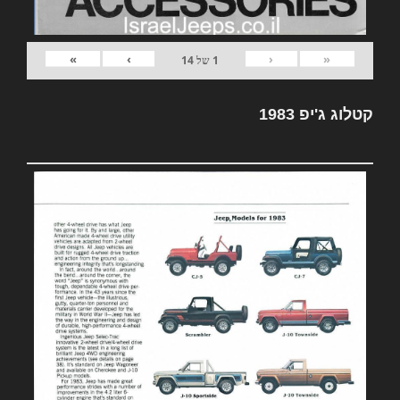
»
›
‹
«
1
של
14
קטלוג ג'יפ 1983