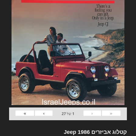
»
›
‹
«
1
של
27
קטלוג אביזרים Jeep 1986