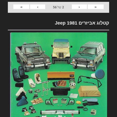
»
›
‹
«
2
של
56
קטלוג אביזרים 1981 Jeep