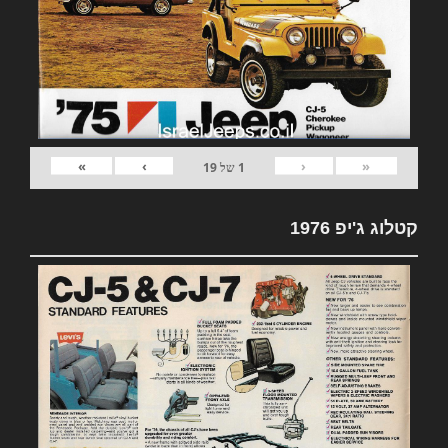
»
›
‹
«
1
של
19
קטלוג ג'יפ 1976