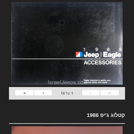
»
›
‹
«
1
של
16
קטלוג ג'יפ 1986