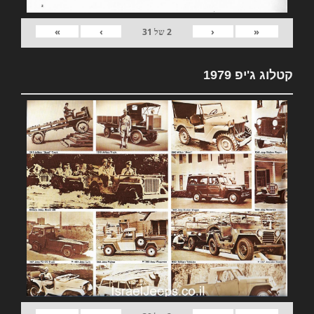
»
›
‹
«
2
של
31
קטלוג ג'יפ 1979