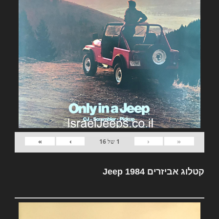
»
›
‹
«
1
של
16
קטלוג אביזרים Jeep 1984