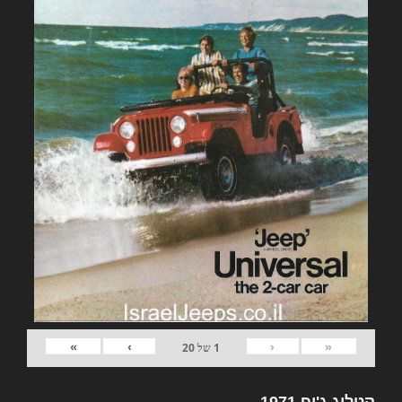
»
›
‹
«
1
של
20