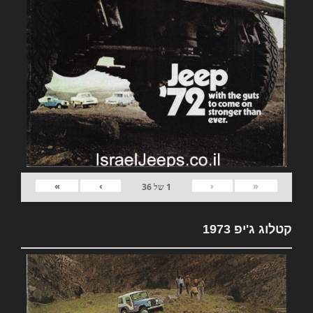
»
›
‹
«
1
של
36
קטלוג ג'יפ 1973