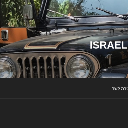
ג'יפי ישראל – הבית לג'יפאים ולמותג ג'יפ | ISRAEL
ירת קשר