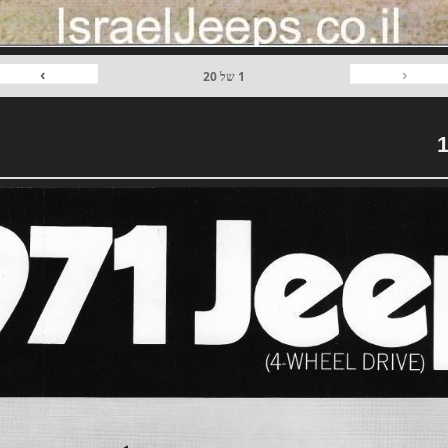
›
‹
1
של
20