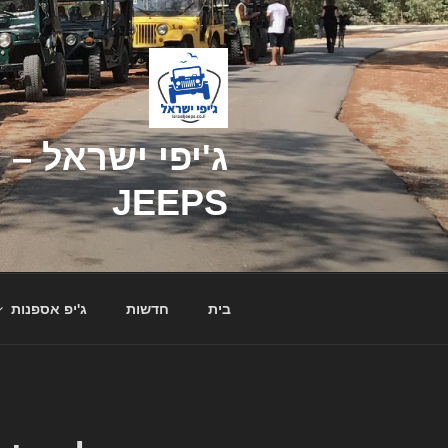
דילוג
לתוכן
JEEPS
בית
חדשות
ג'יפ אספנות