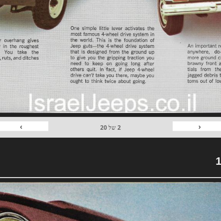
›
‹
2
של
20