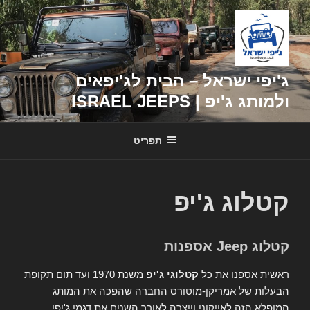
דילוג
לתוכן
ג'יפי ישראל – הבית לג'יפאים
ולמותג ג'יפ | ISRAEL JEEPS
תפריט
קטלוג ג'יפ
קטלוג Jeep אספנות
ראשית אספנו את כל
קטלוגי ג'יפ
משנת 1970 ועד תום תקופת
הבעלות של אמריקן-מוטורס החברה שהפכה את המותג
המופלא הזה לאייקוני וייצרה לאורך השנים את דגמי ג'יפי