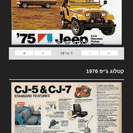
»
›
‹
«
1
של
19
קטלוג ג'יפ 1976