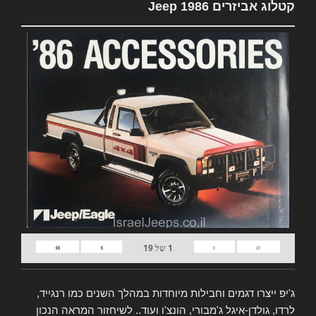
קטלוג אביזרים Jeep 1986
»
›
‹
«
1
של
19
ג'יפ ייצרו דגמים וחבילות מיוחדות במהלך השנים כמו רנגייד,
לרדו, גולדן-איגל ג'מבורי, הונצ'ו ועוד.. לשיחזור המראה הנכון