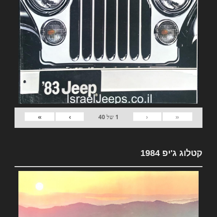
»
›
‹
«
1
של
40
קטלוג ג'יפ 1984