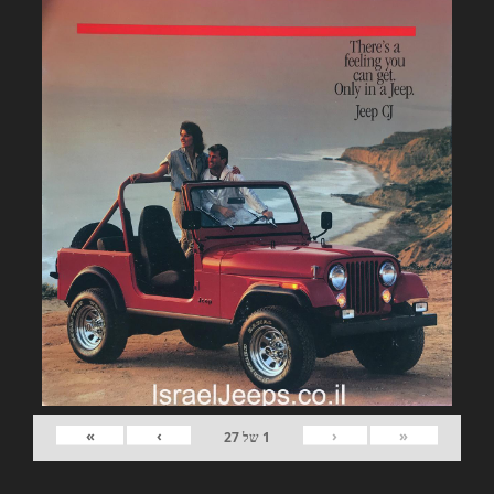
»
›
‹
«
1
של
27