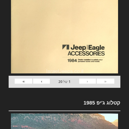
»
›
‹
«
1
של
20
קטלוג ג'יפ 1985