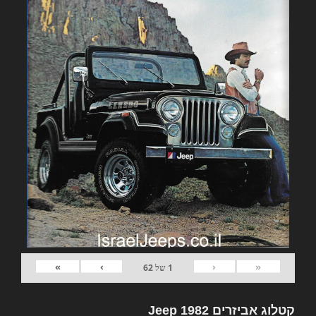
»
›
‹
«
1
של
62
קטלוג אביזרים 1982 Jeep