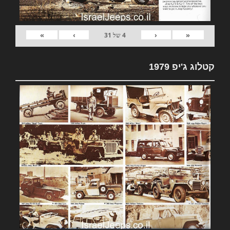
»
›
‹
«
4
של
31
קטלוג ג'יפ 1979