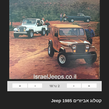
»
›
‹
«
2
של
18
קטלוג אביזרים Jeep 1985