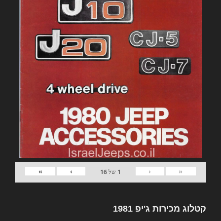
»
›
‹
«
1
של
16
קטלוג מכירות ג'יפ 1981