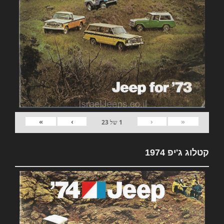
»
›
‹
«
1
של
23
קטלוג ג'יפ 1974