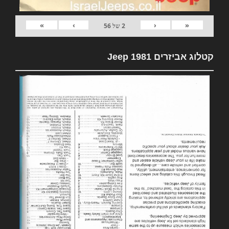
»
›
‹
«
2
של
56
קטלוג אביזרים 1981 Jeep