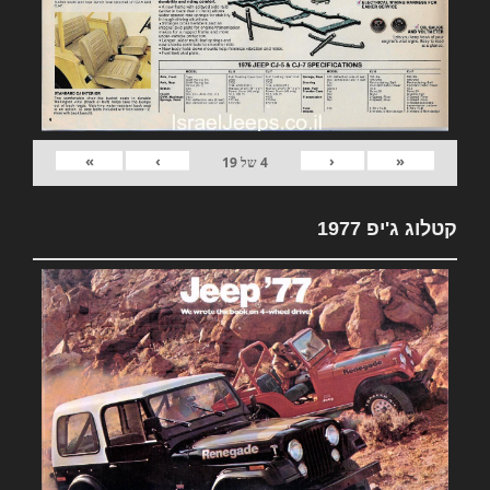
»
›
‹
«
4
של
19
קטלוג ג'יפ 1977