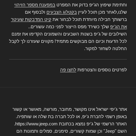
וחתימת שיפוץ הג'יפ בדוק את המפרט
במפענח מספר הזיהוי
שלנו,לאחר מכן תוכל לעיין
בקטלוג הצבעים
ולבסוף אם
ברשותך חבילה מיוחדת תוכל לבחור את
קיט המדבקות שעיטר
את הג'יפ
שלך כשירד מפס הייצור לפני כמה עשורים..
השילובים של ג'יפ בשנות השבעים והשמונים הקדימו את זמנם
לכל הדעות וכיום הם מבוקשים מתמיד! מקווים שעזרנו לך לקבל
החלטה לשחזר למקור.
לפרטים נוספים והצטרפות
לחצו פה
אתר ג'יפי ישראל אינו מקושר, מחובר, מורשה, מאושר או קשור
באופן רשמי לחברת ג'יפ, או לכל חברה בת שלה או שותפיה.
האתר הרשמי של ג'יפ נמצא בכתובת https://www.jeep.com.
השם "Jeep" וכן שמות קשורים, סימנים, סמלים ותמונות הם