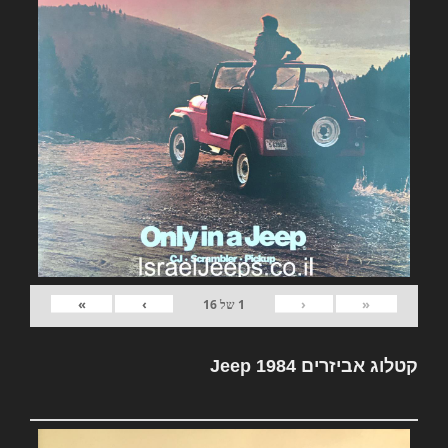
»
›
‹
«
1
של
16
קטלוג אביזרים Jeep 1984