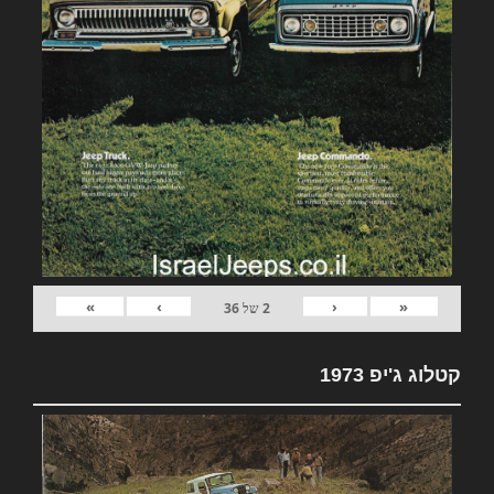
»
›
‹
«
2
של
36
קטלוג ג'יפ 1973