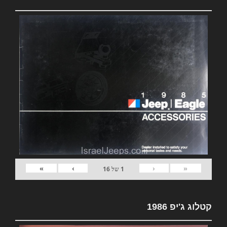
»
›
‹
«
1
של
16
קטלוג ג'יפ 1986