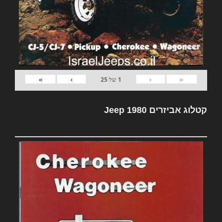
»
›
‹
«
1
של
25
קטלוג אביזרים Jeep 1980