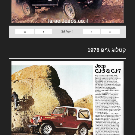
»
›
‹
«
1
של
36
קטלוג ג'יפ 1978