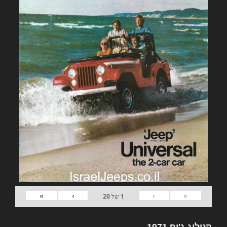
»
›
‹
«
1
של
20