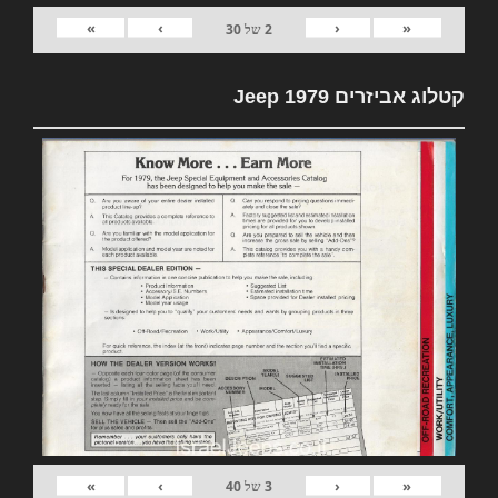
»
›
‹
«
2
של
30
קטלוג אביזרים 1979 Jeep
»
›
‹
«
3
של
40