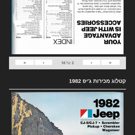
»
›
‹
«
2
של
16
קטלוג מכירות ג'יפ 1982