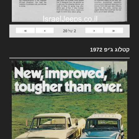
»
›
‹
«
2
של
20
קטלוג ג'יפ 1972