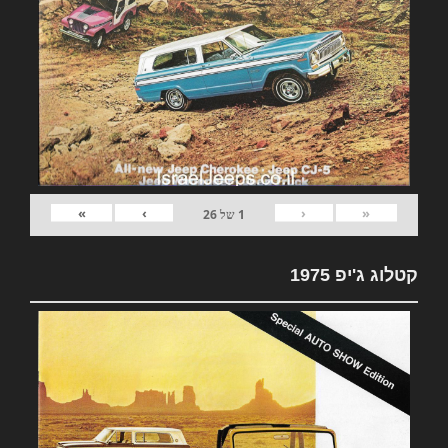
»
›
‹
«
1
של
26
קטלוג ג'יפ 1975