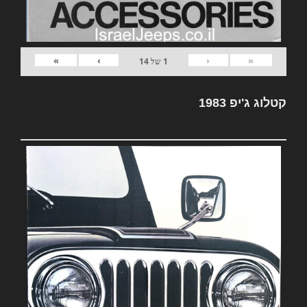
»
›
‹
«
1
של
14
קטלוג ג'יפ 1983