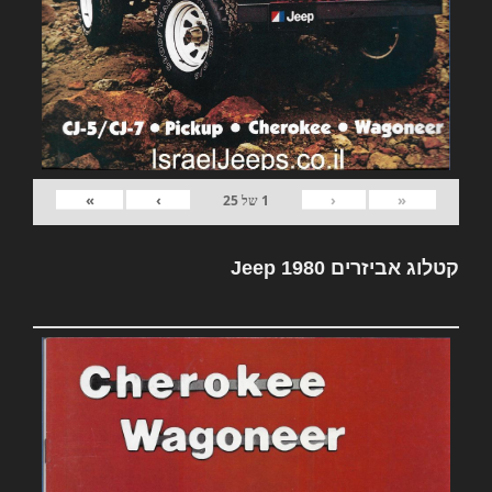
»
›
‹
«
1
של
25
קטלוג אביזרים Jeep 1980