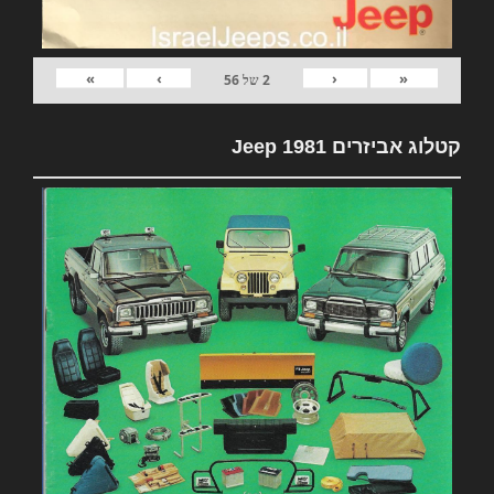
»
›
‹
«
2
של
56
קטלוג אביזרים 1981 Jeep