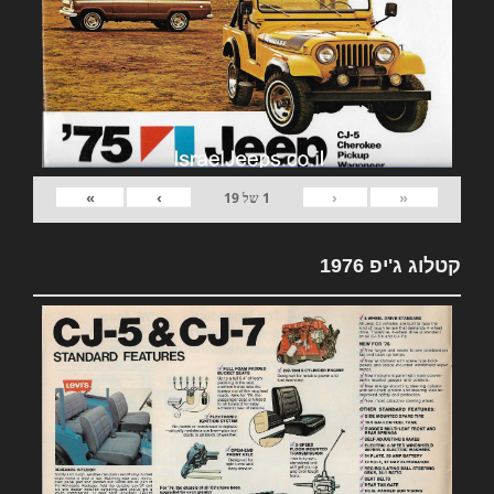
»
›
‹
«
1
של
19
קטלוג ג'יפ 1976