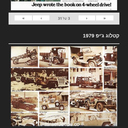
»
›
‹
«
3
של
31
קטלוג ג'יפ 1979