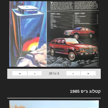
»
›
‹
«
2
של
20
קטלוג ג'יפ 1985