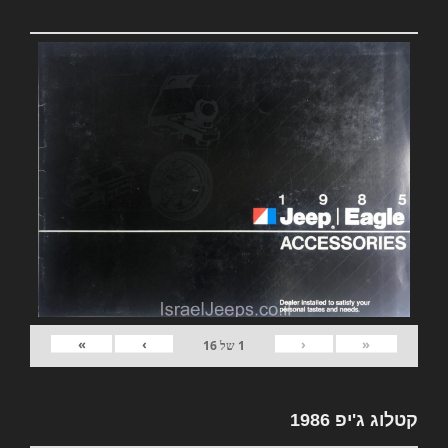
»
›
‹
«
1
של
16
קטלוג ג'יפ 1986