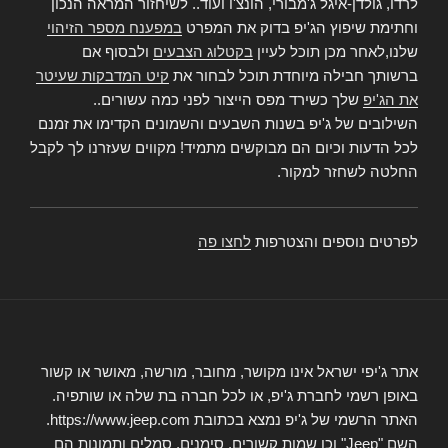
לרדו, גולדן-איגל ג'מבורי, הונצ'ו ועוד.. לשיחזור המראה הנכון
וחתימת שיפוץ הג'יפ בדוק את המפרט
במפענח מספר הזיהוי
שלנו,לאחר מכן תוכל לעיין
בקטלוג הצבעים
ולבסוף אם
ברשותך חבילה מיוחדת תוכל לבחור את
קיט המדבקות שעיטר
את הג'יפ
שלך כשירד מפס הייצור לפני כמה עשורים..
השילובים של ג'יפ בשנות השבעים והשמונים הקדימו את זמנם
לכל הדעות וכיום הם מבוקשים מתמיד! מקווים שעזרנו לך לקבל
החלטה לשחזר למקור.
לפרטים נוספים והצטרפות
לחצו פה
אתר ג'יפי ישראל אינו מקושר, מחובר, מורשה, מאושר או קשור
באופן רשמי לחברת ג'יפ, או לכל חברה בת שלה או שותפיה.
האתר הרשמי של ג'יפ נמצא בכתובת https://www.jeep.com.
השם "Jeep" וכן שמות קשורים, סימנים, סמלים ותמונות הם