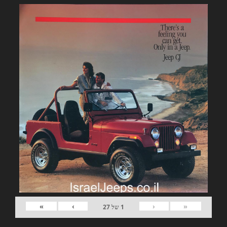
»
›
‹
«
1
של
27