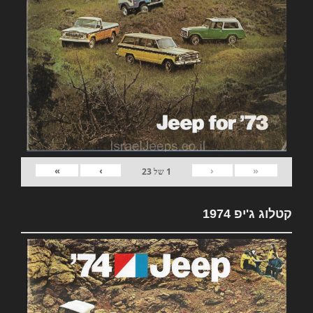
»
›
‹
«
1
של
23
קטלוג ג'יפ 1974