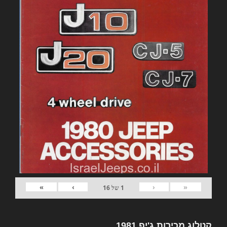
»
›
‹
«
1
של
16
קטלוג מכירות ג'יפ 1981