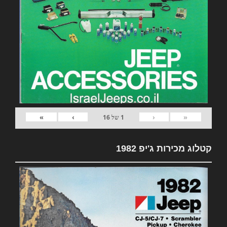
»
›
‹
«
1
של
16
קטלוג מכירות ג'יפ 1982