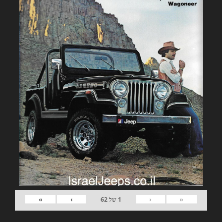
»
›
‹
«
1
של
62