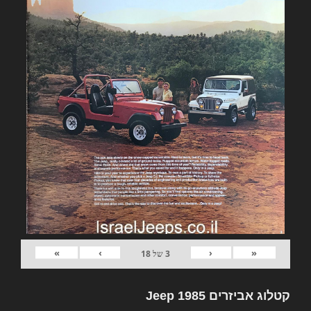
»
›
‹
«
3
של
18
קטלוג אביזרים Jeep 1985