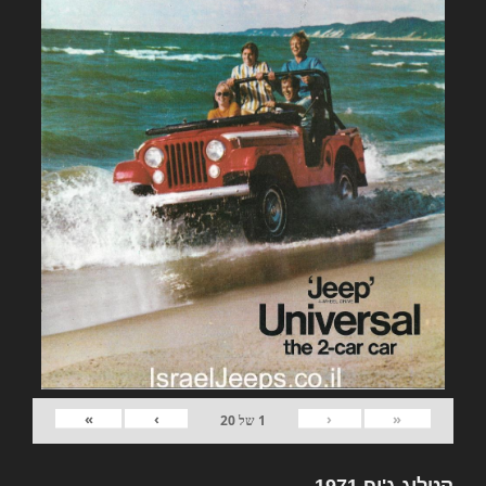
»
›
‹
«
1
של
20