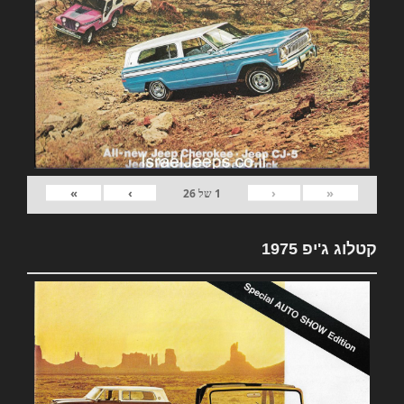
»
›
‹
«
1
של
26
קטלוג ג'יפ 1975