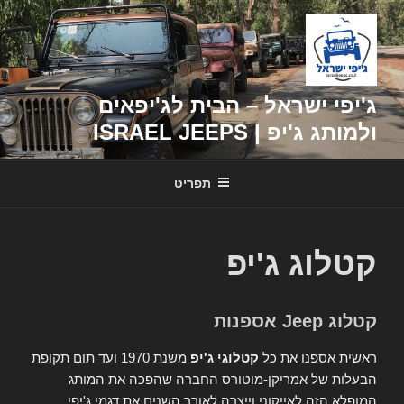
דילוג
לתוכן
ג'יפי ישראל – הבית לג'יפאים
ולמותג ג'יפ | ISRAEL JEEPS
תפריט
קטלוג ג'יפ
קטלוג Jeep אספנות
ראשית אספנו את כל
קטלוגי ג'יפ
משנת 1970 ועד תום תקופת
הבעלות של אמריקן-מוטורס החברה שהפכה את המותג
המופלא הזה לאייקוני וייצרה לאורך השנים את דגמי ג'יפי