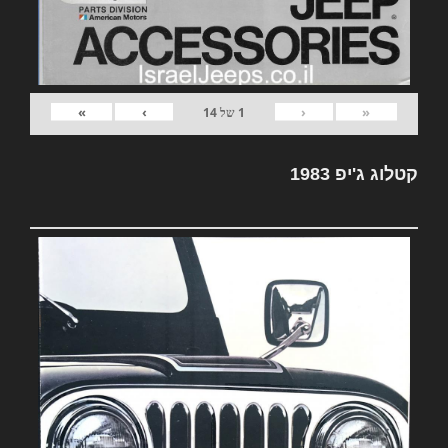
»
›
‹
«
1
של
14
קטלוג ג'יפ 1983