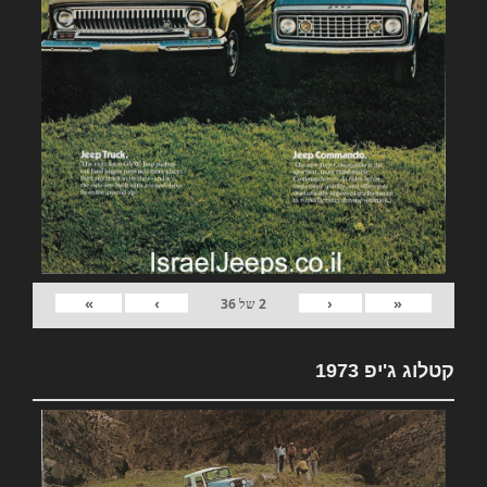
»
›
‹
«
2
של
36
קטלוג ג'יפ 1973