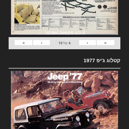
»
›
‹
«
4
של
19
קטלוג ג'יפ 1977