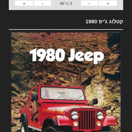
»
›
‹
«
2
של
40
קטלוג ג'יפ 1980