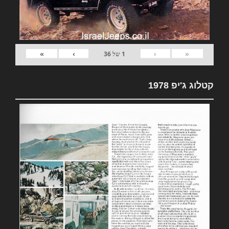
»
›
‹
«
1
של
36
קטלוג ג'יפ 1978