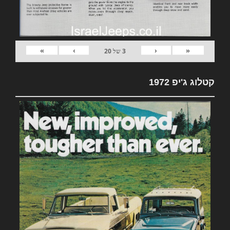
»
›
‹
«
3
של
20
קטלוג ג'יפ 1972