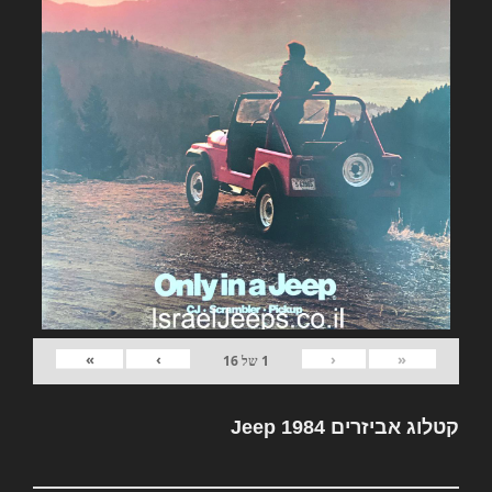
»
›
‹
«
1
של
16
קטלוג אביזרים Jeep 1984