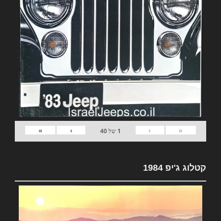
»
›
‹
«
1
של
40
קטלוג ג'יפ 1984