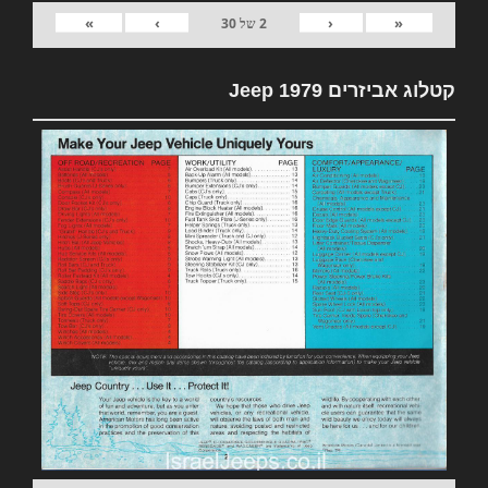
»
›
‹
«
2
של
30
קטלוג אביזרים 1979 Jeep