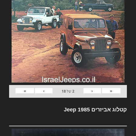
»
›
‹
«
2
של
18
קטלוג אביזרים Jeep 1985