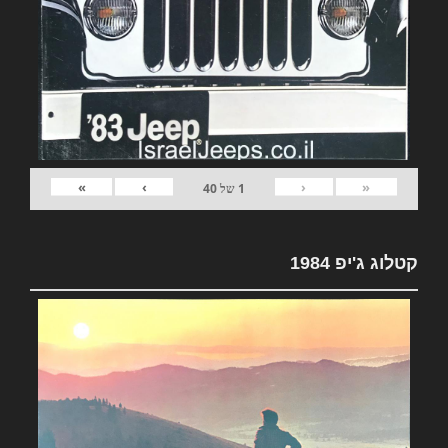
»
›
‹
«
1
של
40
קטלוג ג'יפ 1984