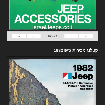
»
›
‹
«
1
של
16
קטלוג מכירות ג'יפ 1982