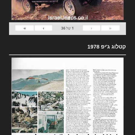
»
›
‹
«
1
של
36
קטלוג ג'יפ 1978