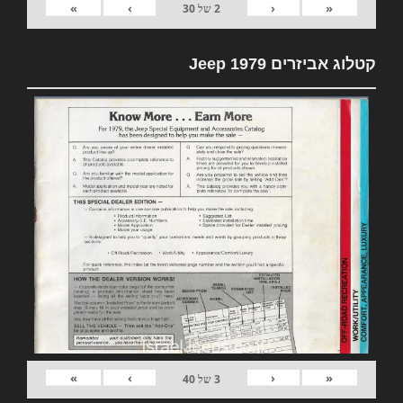
»
›
‹
«
2
של
30
קטלוג אביזרים 1979 Jeep
»
›
‹
«
3
של
40