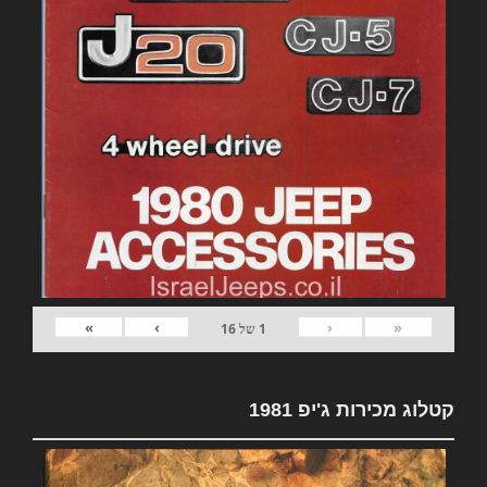
»
›
‹
«
1
של
16
קטלוג מכירות ג'יפ 1981