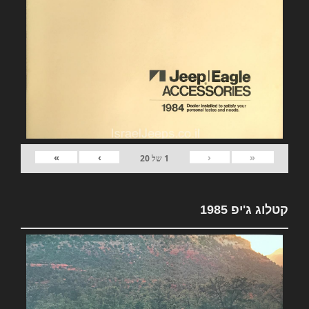
»
›
‹
«
1
של
20
קטלוג ג'יפ 1985