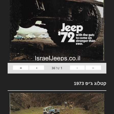
»
›
‹
«
1
של
36
קטלוג ג'יפ 1973