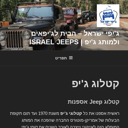
דילוג
לתוכן
ג'יפי ישראל – הבית לג'יפאים
ולמותג ג'יפ | ISRAEL JEEPS
תפריט
קטלוג ג'יפ
קטלוג Jeep אספנות
ראשית אספנו את כל
קטלוגי ג'יפ
משנת 1970 ועד תום תקופת
הבעלות של אמריקן-מוטורס החברה שהפכה את המותג
המופלא הזה לאייקוני וייצרה לאורך השנים את דגמי ג'יפי