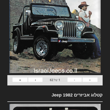
»
›
‹
«
1
של
62
קטלוג אביזרים 1982 Jeep