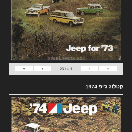
»
›
‹
«
1
של
23
קטלוג ג'יפ 1974