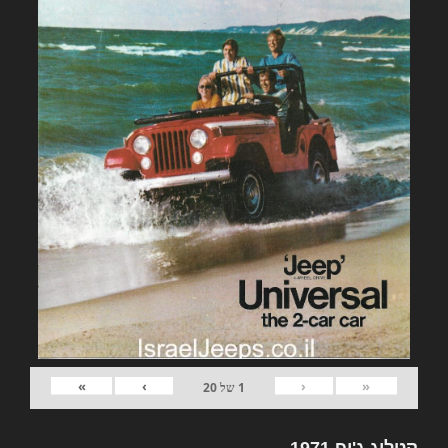
»
›
‹
«
1
של
20