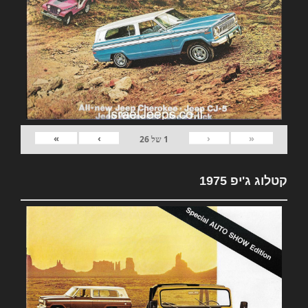
»
›
‹
«
1
של
26
קטלוג ג'יפ 1975