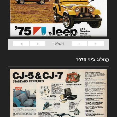
»
›
‹
«
1
של
19
קטלוג ג'יפ 1976