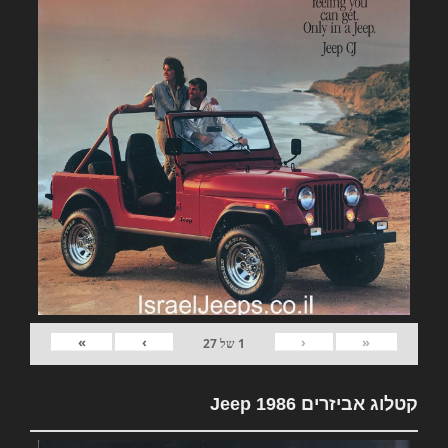
»
›
‹
«
1
של
27
קטלוג אביזרים Jeep 1986