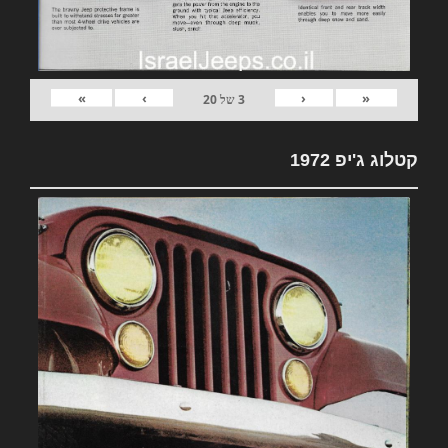
»
›
‹
«
3
של
20
קטלוג ג'יפ 1972