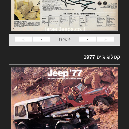
»
›
‹
«
4
של
19
קטלוג ג'יפ 1977