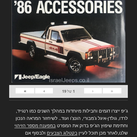
»
›
‹
«
1
של
19
ג'יפ ייצרו דגמים וחבילות מיוחדות במהלך השנים כמו רנגייד,
לרדו, גולדן-איגל ג'מבורי, הונצ'ו ועוד.. לשיחזור המראה הנכון
וחתימת שיפוץ הג'יפ בדוק את המפרט
במפענח מספר הזיהוי
שלנו,לאחר מכן תוכל לעיין
בקטלוג הצבעים
ולבסוף אם