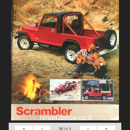
»
›
‹
«
3
של
56