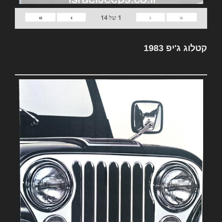
»
›
‹
«
1
של
14
קטלוג ג'יפ 1983