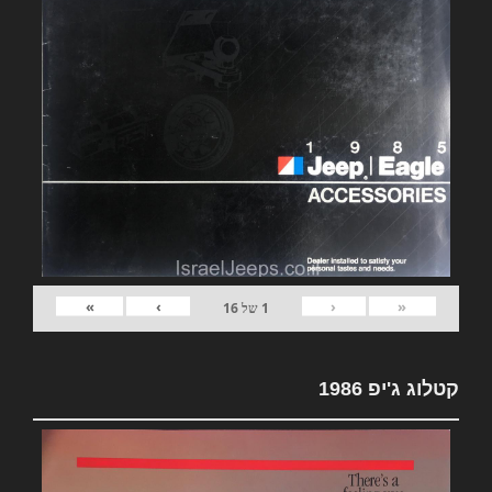
»
›
‹
«
1
של
16
קטלוג ג'יפ 1986