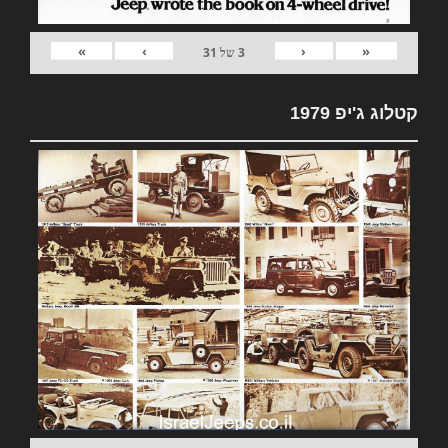
»
›
‹
«
3
של
31
קטלוג ג'יפ 1979