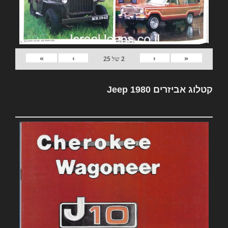
»
›
‹
«
2
של
25
קטלוג אביזרים Jeep 1980