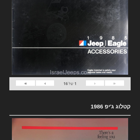
»
›
‹
«
1
של
16
קטלוג ג'יפ 1986