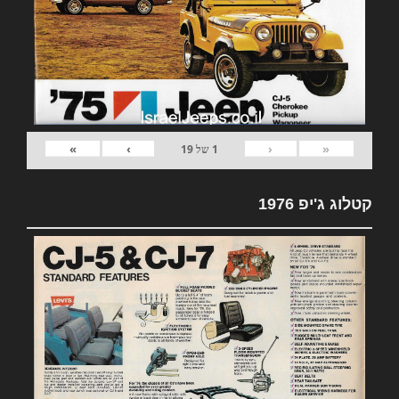
»
›
‹
«
1
של
19
קטלוג ג'יפ 1976