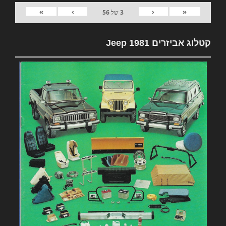
»
›
‹
«
3
של
56
קטלוג אביזרים 1981 Jeep