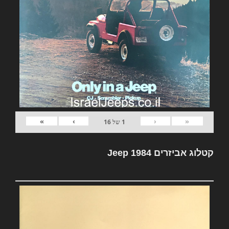
»
›
‹
«
1
של
16
קטלוג אביזרים Jeep 1984