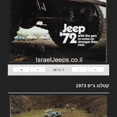
»
›
‹
«
1
של
36
קטלוג ג'יפ 1973