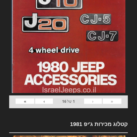
»
›
‹
«
1
של
16
קטלוג מכירות ג'יפ 1981