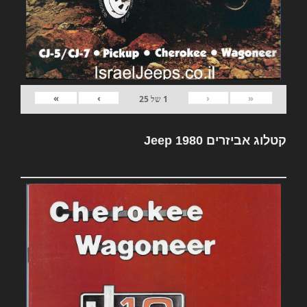
»
›
‹
«
1
של
25
קטלוג אביזרים Jeep 1980