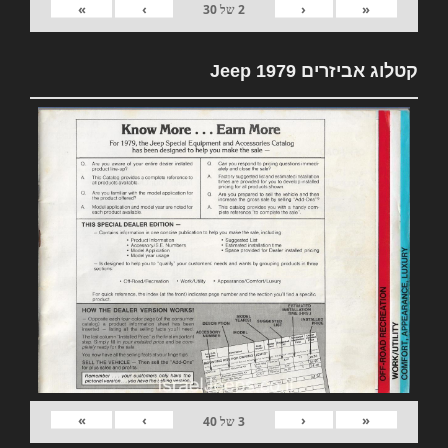
»
›
‹
«
2
של
30
קטלוג אביזרים 1979 Jeep
»
›
‹
«
3
של
40