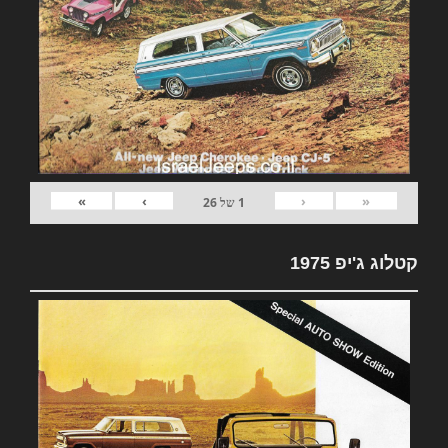
»
›
‹
«
1
של
26
קטלוג ג'יפ 1975