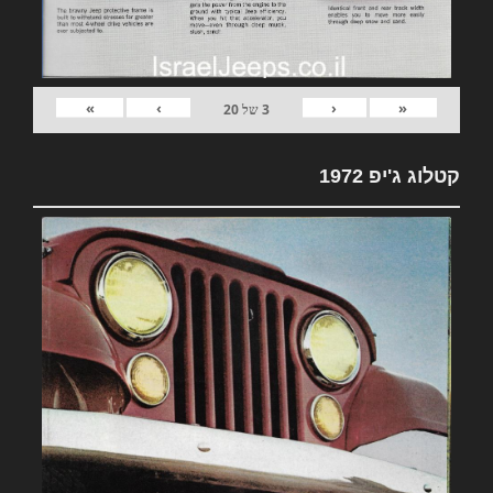
»
›
‹
«
3
של
20
קטלוג ג'יפ 1972