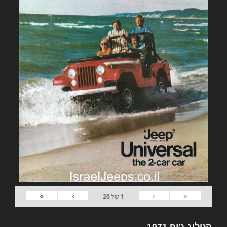
»
›
‹
«
1
של
20