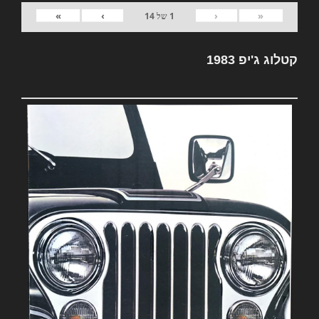
»
›
‹
«
1
של
14
קטלוג ג'יפ 1983