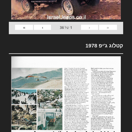
»
›
‹
«
1
של
36
קטלוג ג'יפ 1978