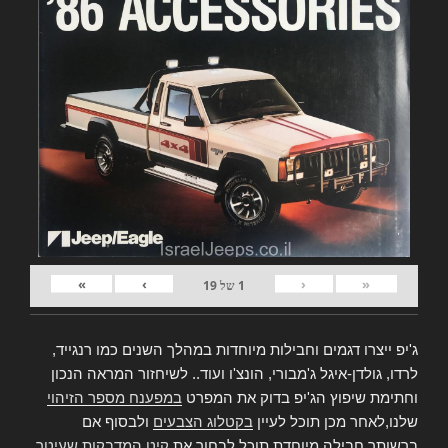
»
›
‹
«
1
של
19
ג'יפ ייצרו דגמים וחבילות מיוחדות במהלך השנים כמו רנגייד,
לרדו, גולדן-איגל ג'מבורי, הונצ'ו ועוד.. לשיחזור המראה הנכון
וחתימת שיפוץ הג'יפ בדוק את המפרט
במפענח מספר הזיהוי
שלנו,לאחר מכן תוכל לעיין
בקטלוג הצבעים
ולבסוף אם
ברשותך חבילה מיוחדת תוכל לבחור את
קיט המדבקות שעיטר