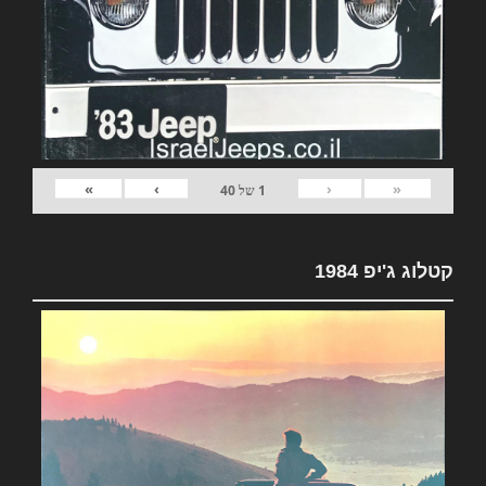
»
›
‹
«
1
של
40
קטלוג ג'יפ 1984