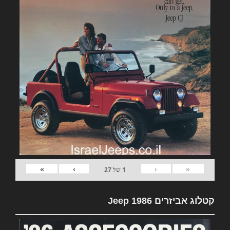
»
›
‹
«
1
של
27
קטלוג אביזרים Jeep 1986