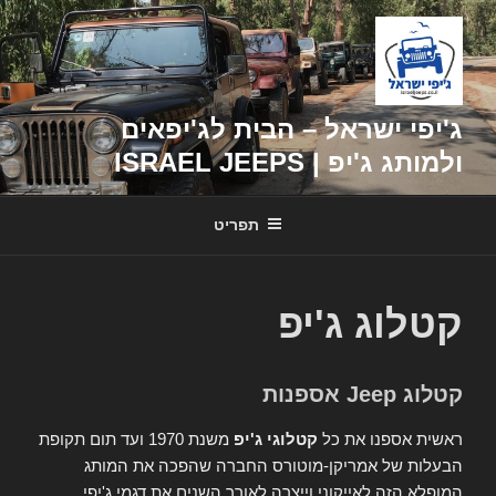
דילוג
לתוכן
ג'יפי ישראל – הבית לג'יפאים
ולמותג ג'יפ | ISRAEL JEEPS
תפריט
קטלוג ג'יפ
קטלוג Jeep אספנות
ראשית אספנו את כל
קטלוגי ג'יפ
משנת 1970 ועד תום תקופת
הבעלות של אמריקן-מוטורס החברה שהפכה את המותג
המופלא הזה לאייקוני וייצרה לאורך השנים את דגמי ג'יפי