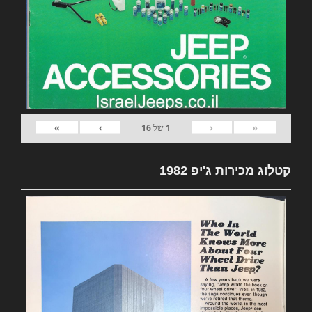
»
›
‹
«
1
של
16
קטלוג מכירות ג'יפ 1982