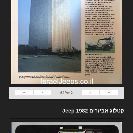
»
›
‹
«
2
של
62
קטלוג אביזרים 1982 Jeep