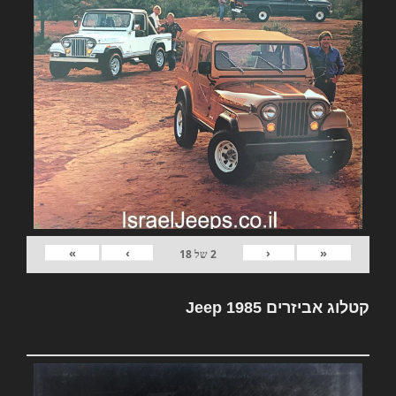
»
›
‹
«
2
של
18
קטלוג אביזרים Jeep 1985