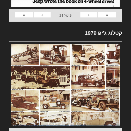
»
›
‹
«
3
של
31
קטלוג ג'יפ 1979