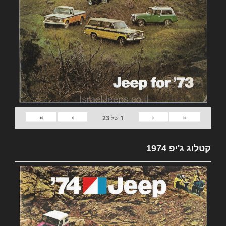
»
›
‹
«
1
של
23
קטלוג ג'יפ 1974