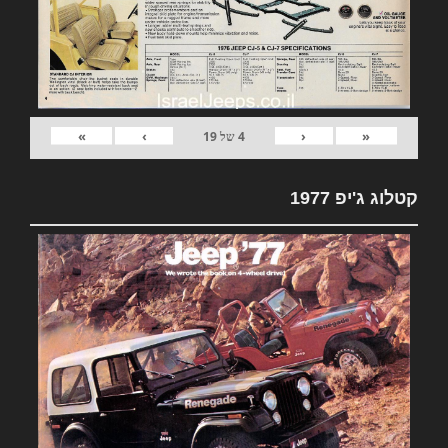
»
›
‹
«
4
של
19
קטלוג ג'יפ 1977