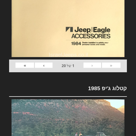
»
›
‹
«
1
של
20
קטלוג ג'יפ 1985